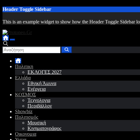
Μετάβαση
Header Toggle Sidebar
στο
περιεχόμενο
This is an example widget to show how the Header Toggle Sidebar lo
Πολιτικη
ΕΚΛΟΓΕΣ 2027
Ελλάδα
Εθνική Άμυνα
Ενέργεια
ΚΟΣΜΟΣ
Τεχνολογια
Περιβάλλον
Showbiz
Πολιτισμός
Μουσική
Κινηματογράφος
Οικονομια
Υγεια