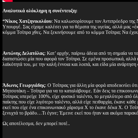
Αναλυτικά ολόκληρη η συνέντευξη:
“Νίκος Χατζηνικολάου
: Να καλωσορίσουμε τον Αντιπρόεδρο της Ν
Υπουργέ. Σας είχαμε καλέσει για τα θέματα της υγείας, αλλά μας «έ
κόμμα Τσίπρα χθες. Να ξεκινήσουμε από το κόμμα Τσίπρα; Να έχουμ
Αντώνης Δελατόλας
: Κατ’ αρχήν, παίρνω άδεια από τη σημαία να τ
διαπιστώσει μία που αφορά τον Τσίπρα. Σε εμένα προσωπικά, αλλά και
λαϊκότητά του, με την καλή έννοια και λοιπά, και είδα μία ανάρτηση 
Άδωνις Γεωργιάδης
: Ο Τσίπρας για άλλη μία φορά αποδεικνύει ότι
Μητσοτάκη – Τσίπρα για να το καταλάβουμε. Εάν δεις τα επικοινων
Τσίπρας υπερείχε 100%, είχε φυσικό ταλέντο, το μεγαλύτερο από όλ
παίκτης που είχε λιγότερο ταλέντο, αλλά είχε πειθαρχία, έκανε κάθ
εκεί που είχε ένα επικοινωνιακό χάρισμα Χ το έκανε δέκα Χ. Ο Τσίπρ
ξενυχτά το βράδυ…Τι έγινε; Έμεινε εκεί που ήταν και ακόμα παρακ
Ως αποτέλεσμα, δεν μπορεί ποτέ..