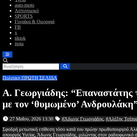
auto-moto
Αστυνομικό
SPORTS
Γυναίκα & Ομορφιά
FB
x
tiktok
insta
Πολιτικη
ΠΡΩΤΗ ΣΕΛΙΔΑ
Α. Γεωργιάδης: “Επαναστάτης 
με τον ‘θυμωμένο’ Ανδρουλάκη
27 Μαΐου, 2026 13:30
#Άδωνις Γεωργιάδης
,
#Αλέξης Τσίπρ
Σφοδρή μετωπική επίθεση τόσο κατά του πρώην πρωθυπουργού Αλ
υπουργός Υγείας, Άδωνις Γεωργιάδης, μιλώντας στον ραδιοφωνικ