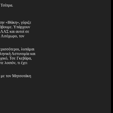
 Τσίπρα.
την «Ιθάκη», γύριζε
αλάβουμε. Υπάρχουν
ΕΛΑΣ και αυτοί σε
ο Λιτόχωρο, τον
περισσότεροι, λυπάμαι
λληνική Αστυνομία και
ρχικό, Τσε Γκεβάρα,
ε λοιπόν, τι έχει
μό με τον Μητσοτάκη