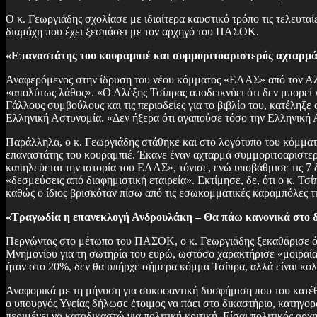
Ο κ. Γεωργιάδης σχολίασε με ιδιαίτερα καυστικό τρόπο τις τελευταίε
διαμάχη που έχει ξεσπάσει με τον αρχηγό του ΠΑΣΟΚ.
«Επαναστάτης του κουραμπιέ και συμμοριτοαριστερός αχταρμ
Αναφερόμενος στην ίδρυση του νέου κόμματος «ΕΛΑΣ» από τον Αλέ
«απολύτως λάθος». «Ο Αλέξης Τσίπρας αποδεικνύει ότι δεν μπορεί 
Γάλλους συμβούλους και τις περιοδείες για το βιβλίο του, κατέληξε 
Ελληνική Αστυνομία. «Δεν ήξερα ότι αγαπούσε τόσο την Ελληνική 
Παράλληλα, ο κ. Γεωργιάδης στάθηκε και στο λογότυπο του κόμματ
επαναστάτης του κουραμπιέ. Έκανε έναν αχταρμά συμμοριτοαριστερόε
καπηλεύεται την ιστορία του ΕΛΑΣ», τόνισε, ενώ υποβάθμισε τις 
«δεσμεύσεις από διαφημιστική εταιρεία». Εκτίμησε, δε, ότι ο κ. Τ
καθώς ο ίδιος βρισκόταν πίσω από τις εσωκομματικές καραμπόλες τ
«Τραγωδία η επανεκλογή Ανδρουλάκη – Θα πάω κανονικά στο 
Περνώντας στο μέτωπο του ΠΑΣΟΚ, ο κ. Γεωργιάδης ξεκαθάρισε ότι
Μνημονίου για τη σωτηρία του ευρώ, ωστόσο χαρακτήρισε «μοιραί
ήταν στο 20%, δεν θα υπήρχε σήμερα κόμμα Τσίπρα, αλλά είναι κο
Αναφορικά με τη μήνυση για συκοφαντική δυσφήμιση που του κατέ
ο υπουργός Υγείας δήλωσε έτοιμος να πάει στο δικαστήριο, κατηγο
περιμένει να καταδικαστώ για πολιτική κριτική. Είσαι πολιτικός αρχ