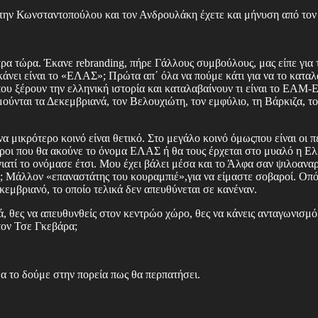
ά την Κωνσταντοπούλου και τον Ανδρουλάκη έχετε και μήνυση από τον
ρα τώρα. Έκανε rebranding, πήρε Γάλλους συμβούλους, μας είπε για 
υ κάνει είναι το «ΕΛΑΣ»; Πρώτα απ΄ όλα να πούμε κάτι για να το κατ
ου ξέρουν την ελληνική ιστορία και καταλαβαίνουν τι είναι το ΕΑΜ-
υμούνται τα Δεκεμβριανά, τον Βελουχιώτη, τον εμφύλιο, τη Βάρκιζα, τ
να μικρότερο κοινό είναι θετικό. Στο μεγάλο κοινό όμωςπου είναι οι 
εροι που θα ακούνε το όνομα ΕΛΑΣ ή θα τους έρχεται στο μυαλό η Ε
γιατί το ονόμασε έτσι. Μου έχει βάλει μέσα και το Άλφα σαν ψιλοανα
ας; Μάλλον «επαναστάτης του κουραμπιέ»,για να είμαστε σοβαροί. Οπότ
κεμβριανό, το οποίο τελικά δεν απευθύνεται σε κανέναν.
τά, θες να απευθυνθείς στον κεντρώο χώρο, θες να κάνεις ανταγωνισ
τον Τσε Γκεβάρα;
 θα το δούμε στην πορεία πως θα περπατήσει.