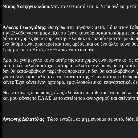
Νίκος Χατζηνικολάου:
Μην τα λέτε αυτά έτσι κ. Υπουργέ και μετ
Άδωνις Γεωργιάδης
: Θα έρθω στις μηνύσεις μετά. Πάμε στον Τσίπ
την Ελλάδα για να μας δείξει ότι έγινε καινούριος και το κόμμα πο
δύο κατηγορίες ψηφοφόρωνστην Ελλάδα, οι παλαιότεροι σε ηλικία π
ένα βαθμό είναι αριστεροί και τους αρέσει και σε ένα άλλο κοινό θ
Γράμμο και το Βίτσι, δεν θέλουν να τα ακούνε.
Άρα, σε ένα μεγάλο κοινό αυτής της κατηγορίας είναι αρνητικό, σε έ
που το λέω αλλά δυστυχώς ιστορία πολλοί δεν ξέρουν, οι περισσότ
δεν θα καταλαβαίνουν περί τίνος πρόκειται ή δεν θα καταλαβαίνουν 
για να δείξει και καλά ότι είναι επαναστάτης. Επαναστάτης ο Τσίπρ
κάνει; Έχει κάνει έναν αχταρμά, εμφυλιοπολεμικό, επαναστατικό, δε
Θες να κάνεις rebranding, έχεις πληρώσει υποτίθεται ένα σωρό λεφ
και μου κάνεις το ΕΛΑΣ με το αστέρι του αναρχισμού και απέναντι 
Αντώνης Δελατόλας
: Τώρα εντάξει, ας μη μείνουμε σε αυτό, διότι