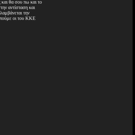
 και θα σου πω και το
στην αντίσταση και
ιλαμβάνεται την
ς πούμε οι του ΚΚΕ