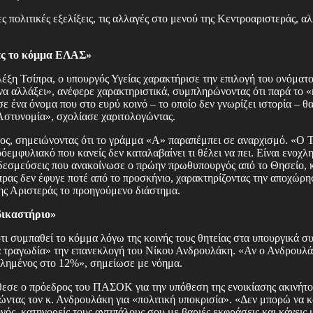
ς πολιτικές εξελίξεις, τις αλλαγές στο μενού της Κεντροαριστεράς, αλ
άς το κόμμα ΕΛΑΣ»
ξη Τσίπρα, ο υπουργός Υγείας χαρακτήρισε την επιλογή του ονόματ
να αλλάξει», ανέφερε χαρακτηριστικά, συμπληρώνοντας ότι παρά το «r
σε ένα όνομα που στο ευρύ κοινό – το οποίο δεν γνωρίζει ιστορία – θ
Αστυνομία», σχολίασε χαριτολογώντας.
ος, σημειώνοντας ότι το γράμμα «Α» παραπέμπει σε αναρχισμό. «Ο Τ
μφυλιακό που κανείς δεν καταλαβαίνει τι θέλει να πει. Είναι ενοχλη
7 δεσμεύσεις που ανακοίνωσε ο πρώην πρωθυπουργός από το Θησείο, κ
σίπρας δεν έφυγε ποτέ από το προσκήνιο, χαρακτηρίζοντας την αποχώρη
ης Αριστεράς το προηγούμενο διάστημα.
δικαστήριο»
 συμπαθεί το κόμμα λόγω της κοινής τους θητείας στα υπουργικά σ
α τραγωδία» την επανεκλογή του Νίκου Ανδρουλάκη. «Αν ο Ανδρουλά
λλημένος στο 12%», σημείωσε με νόημα.
θεσε ο πρόεδρος του ΠΑΣΟΚ για την υπόθεση της ενοικίασης ακινήτ
ρώντας τον κ. Ανδρουλάκη για «πολιτική υποκρισία». «Δεν μπορώ να
ηγός, κατηγορείς τους αντιπάλους σου με βαριές εκφράσεις και κάνεις