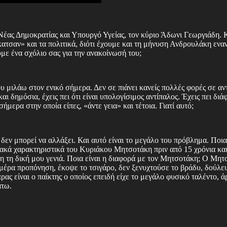
έας Δημοκρατίας και Υπουργό Υγείας, τον κύριο Άδωνι Γεωργιάδη. 
κατσαν» και τα πολιτικά, διότι έχουμε και τη μήνυση Ανδρουλάκη εναν
ε ένα σχόλιο σας για την ανακοίνωσή του;
ου μιλάω στον ενικό σήμερα. Δεν σε πιάνει κανείς πολλές φορές σε αν
 δημόσια, έχεις πει ότι είναι υπολογίσιμος αντίπαλος. Έχεις πει διάφ
σήμερα στην οποία είπες, «άντε γεια» και τέτοια. Γιατί αυτό;
 δεν μπορεί να αλλάξει. Και αυτό είναι το μεγάλο του πρόβλημα. Ποια
ιακά χαρακτηριστικά του Κυριάκου Μητσοτάκη πριν από 15 χρόνια και
η τη δική μου γενιά. Ποια είναι η διαφορά με τον Μητσοτάκη; Ο Μητσ
ε μέρα προπόνηση, έκοψε το τσιγάρο, δεν ξενυχτούσε το βράδυ, δούλευ
ας είναι ο παίκτης ο οποίος επειδή είχε το μεγάλο φυσικό ταλέντο, άρ
άτω.