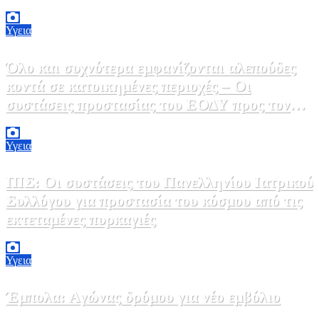
ΠΟΕΔΗΝ
9 Αυγούστου, 2026 11:15
0
Υγεια
Όλο και συχνότερα εμφανίζονται αλεπούδες
κοντά σε κατοικημένες περιοχές – Οι
συστάσεις προστασίας του ΕΟΔΥ προς τον
κόσμο
9 Αυγούστου, 2026 11:00
0
Υγεια
ΠΙΣ: Οι συστάσεις του Πανελληνίου Ιατρικού
Συλλόγου για προστασία του κόσμου από τις
εκτεταμένες πυρκαγιές
8 Αυγούστου, 2026 18:00
0
Υγεια
Έμπολα: Αγώνας δρόμου για νέο εμβόλιο
7 Αυγούστου, 2026 23:00
0