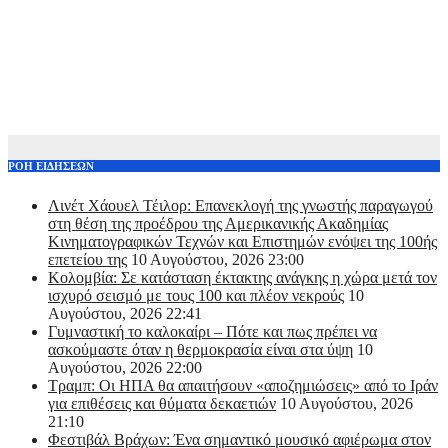
ΡΟΗ ΕΙΔΗΣΕΩΝ
Λινέτ Χάουελ Τέιλορ: Επανεκλογή της γνωστής παραγωγού
στη θέση της προέδρου της Αμερικανικής Ακαδημίας
Κινηματογραφικών Τεχνών και Επιστημών ενόψει της 100ής
επετείου της
10 Αυγούστου, 2026 23:00
Κολομβία: Σε κατάσταση έκτακτης ανάγκης η χώρα μετά τον
ισχυρό σεισμό με τους 100 και πλέον νεκρούς
10
Αυγούστου, 2026 22:41
Γυμναστική το καλοκαίρι – Πότε και πως πρέπει να
ασκούμαστε όταν η θερμοκρασία είναι στα ύψη
10
Αυγούστου, 2026 22:00
Τραμπ: Οι ΗΠΑ θα απαιτήσουν «αποζημιώσεις» από το Ιράν
για επιθέσεις και θύματα δεκαετιών
10 Αυγούστου, 2026
21:10
Φεστιβάλ Βράχων: Ένα σημαντικό μουσικό αφιέρωμα στον