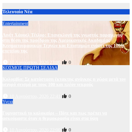
5 Αυγούστου, 2026 21:00
3
Τελευταία Νέα
Entertainment
Λινέτ Χάουελ Τέιλορ: Επανεκλογή της γνωστής παραγωγού
στη θέση της προέδρου της Αμερικανικής Ακαδημίας
Κινηματογραφικών Τεχνών και Επιστημών ενόψει της 100ής
επετείου της
10 Αυγούστου, 2026 23:00
0
ΚΟΣΜΟΣ
ΠΡΩΤΗ ΣΕΛΙΔΑ
Κολομβία: Σε κατάσταση έκτακτης ανάγκης η χώρα μετά τον
ισχυρό σεισμό με τους 100 και πλέον νεκρούς
10 Αυγούστου, 2026 22:41
0
Υγεια
Γυμναστική το καλοκαίρι – Πότε και πως πρέπει να
ασκούμαστε όταν η θερμοκρασία είναι στα ύψη
10 Αυγούστου, 2026 22:00
0