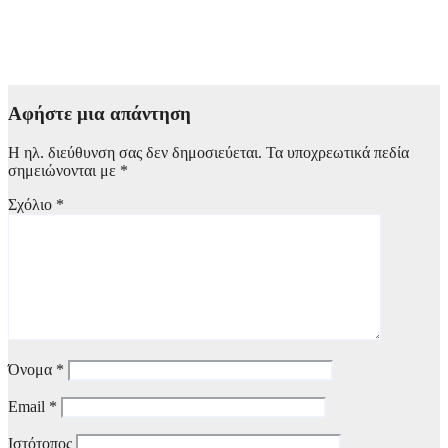
Αύριο 7 Αυγούστου η καταβολή του Αδειοδωροσήμου σε
91.455 οικοδόμους από τον e-ΕΦΚΑ
6 Αυγούστου, 2026 16:00
Αφήστε μια απάντηση
Η ηλ. διεύθυνση σας δεν δημοσιεύεται.
Τα υποχρεωτικά πεδία
σημειώνονται με
*
Σχόλιο
*
Όνομα
*
Email
*
Ιστότοπος