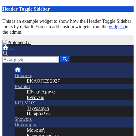
Μετάβαση
Header Toggle Sidebar
στο
περιεχόμενο
This is an example widget to show how the Header Toggle Sidebar
looks by default. You can add custom widgets from the
widgets
in
the admin.
Πολιτικη
ΕΚΛΟΓΕΣ 2027
Ελλάδα
Εθνική Άμυνα
Ενέργεια
ΚΟΣΜΟΣ
Τεχνολογια
Περιβάλλον
Showbiz
Πολιτισμός
Μουσική
Κινηματογράφος