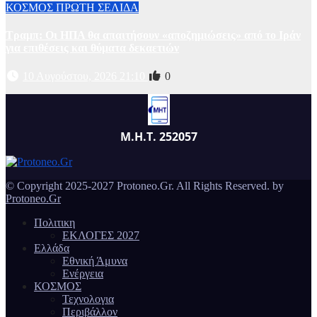
ΚΟΣΜΟΣ
ΠΡΩΤΗ ΣΕΛΙΔΑ
Τραμπ: Οι ΗΠΑ θα απαιτήσουν «αποζημιώσεις» από το Ιράν
για επιθέσεις και θύματα δεκαετιών
10 Αυγούστου, 2026 21:10
0
Μ.Η.Τ. 252057
© Copyright 2025-2027 Protoneo.Gr. All Rights Reserved. by
Protoneo.Gr
Πολιτικη
ΕΚΛΟΓΕΣ 2027
Ελλάδα
Εθνική Άμυνα
Ενέργεια
ΚΟΣΜΟΣ
Τεχνολογια
Περιβάλλον