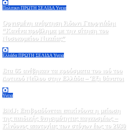
Πολιτικη
ΠΡΩΤΗ ΣΕΛΙΔΑ
Υγεια
Οργισμένη ανάρτηση Άδωνι Γεωργιάδη:
“Κανένα προβλημα με την σίτηση του
Νοσοκομείου Νικαίας”
7 Αυγούστου, 2026 11:30
0
Ελλάδα
ΠΡΩΤΗ ΣΕΛΙΔΑ
Υγεια
Στα 65 ανέβηκαν τα κρούσματα του ιού του
Δυτικού Νείλου στην Ελλάδα – Έξι θάνατοι
6 Αυγούστου, 2026 09:45
0
Υγεια
BMJ: Επιβραδύνεται επικίνδυνα η μείωση
της παιδικής θνησιμότητας παγκοσμίως –
Κίνδυνος αποτυχίας των στόχων έως το 2030