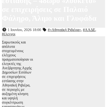
εστίασης – 48ωρο «λουκέτο»
σε επιχειρήσεις σε Παλαιό
Φάληρο, Άλιμο και Γλυφάδα
1 Ιουνίου, 2026 18:00
#«Αθηναϊκή Ριβιέρα»
,
#ΑΑΔΕ
,
#έλεγχοι
Σαρωτικούς και
απόλυτα
στοχευμένους
ελέγχους
πραγματοποίησαν οι
ελεγκτές της
Ανεξάρτητης Αρχής
Δημοσίων Εσόδων
σε επιχειρήσεις
εστίασης στην
Αθηναϊκή Ριβιέρα,
σε περιοχές με
αυξημένη κίνηση
και υψηλή
συγκέντρωση
καταστημάτων