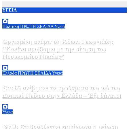
ΥΓΕΙΑ
Πολιτικη
ΠΡΩΤΗ ΣΕΛΙΔΑ
Υγεια
Οργισμένη ανάρτηση Άδωνι Γεωργιάδη:
“Κανένα προβλημα με την σίτηση του
Νοσοκομείου Νικαίας”
7 Αυγούστου, 2026 11:30
0
Ελλάδα
ΠΡΩΤΗ ΣΕΛΙΔΑ
Υγεια
Στα 65 ανέβηκαν τα κρούσματα του ιού του
Δυτικού Νείλου στην Ελλάδα – Έξι θάνατοι
6 Αυγούστου, 2026 09:45
0
Υγεια
BMJ: Επιβραδύνεται επικίνδυνα η μείωση