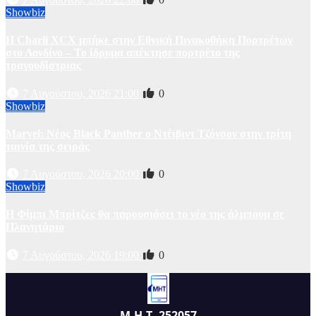
Showbiz
Η Charli XCX μπήκε στην Εθνική Πινακοθήκη Πορτρέτων
στο Λονδίνο – Το ίδρυμα απέκτησε πορτρέτο της
τραγουδίστριας
7 Αυγούστου, 2026 21:00
0
Showbiz
Marvel: Νέος Black Panther ο Ντέιβιντ Τζόνσον στην τρίτη
ταινία της σειράς
7 Αυγούστου, 2026 20:00
0
Showbiz
Η Φίμπι Μπρίτζες θα παρουσιάσει το νέο της άλμπουμ σε
Πλανητάριο
7 Αυγούστου, 2026 19:00
0
Μ.Η.Τ. 252057