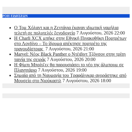
ΡΟΗ ΕΙΔΗΣΕΩΝ
O Τομ Χόλαντ και η Ζεντάγια έκαναν ιδιωτική γαμήλια
τελετή σε πολυτελές ξενοδοχείο
7 Αυγούστου, 2026 22:00
Η Charli XCX μπήκε στην Εθνική Πινακοθήκη Πορτρέτων
στο Λονδίνο – Το ίδρυμα απέκτησε πορτρέτο της
τραγουδίστριας
7 Αυγούστου, 2026 21:00
Marvel: Νέος Black Panther ο Ντέιβιντ Τζόνσον στην τρίτη
ταινία της σειράς
7 Αυγούστου, 2026 20:00
Η Φίμπι Μπρίτζες θα παρουσιάσει το νέο της άλμπουμ σε
Πλανητάριο
7 Αυγούστου, 2026 19:00
Σημαία από τη Ναυμαχία του Τραφάλγκαρ αγοράστηκε από
Μουσείο στο Νιούκαστλ
7 Αυγούστου, 2026 18:00