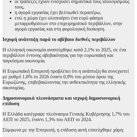
οι τράπεζες έχουν ενισχύσει σημαντικά τους ισολογισμούς
τους,
η αγορά εργασίας έχει βελτιωθεί περαιτέρω,
ενώ η χώρα έχει υλοποιήσει ένα ευρύ φάσμα
μεταρρυθμίσεων στο επιχειρηματικό περιβάλλον, στην
αγορά εργασίας και στη φορολογική διοίκηση.
Ισχυρή ανάπτυξη παρά το αβέβαιο διεθνές περιβάλλον
Η ελληνική οικονομία αναπτύχθηκε κατά 2,1% το 2025, σε ένα
περιβάλλον έντονης αβεβαιότητας για την ευρωπαϊκή και
παγκόσμια οικονομία.
Η Ευρωπαϊκή Επιτροπή προβλέπει ότι η ανάπτυξη θα συνεχιστεί
με ρυθμό 1,8% το 2026 έναντι 0,9% του μέσου όρου της
Ευρωζώνης, επιβεβαιώνοντας την ανθεκτικότητα της ελληνικής
οικονομίας.
Δημοσιονομικά πλεονάσματα και ισχυρή δημοσιονομική
επίδοση
Η Ελλάδα κατέγραψε πλεόνασμα Γενικής Κυβέρνησης 1,7% του
ΑΕΠ το 2025, έναντι 1,3% του ΑΕΠ το 2024.
Σύμφωνα με την Επιτροπή, η επίδοση αυτή επιτεύχθηκε χάρη: