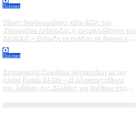
Πολιτικη
Τάκης Θεοδωρικάκος: «Στο ΕΠΑ του
Υπουργείου Ανάπτυξης η χρηματοδότηση του
ΕΛΙΔΕΚ – Στήριξη με πράξεις σε έρευνα και
καινοτομία»
5 Αυγούστου, 2026 16:30
1
Πολιτικη
Επικοινωνία Κυριάκου Μητσοτάκη με τον
Abdel Fattah El-Sisi – Η Αίγυπτος τέθηκε
στη διάθεση της Ελλάδας για βοήθεια στις
φωτιές
5 Αυγούστου, 2026 15:58
1