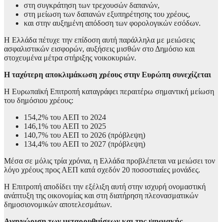
στη συγκράτηση των τρεχουσών δαπανών,
στη μείωση των δαπανών εξυπηρέτησης του χρέους,
και στην αυξημένη απόδοση των φορολογικών εσόδων.
Η Ελλάδα πέτυχε την επίδοση αυτή παράλληλα με μειώσεις
ασφαλιστικών εισφορών, αυξήσεις μισθών στο Δημόσιο και
στοχευμένα μέτρα στήριξης νοικοκυριών.
Η ταχύτερη αποκλιμάκωση χρέους στην Ευρώπη συνεχίζεται
Η Ευρωπαϊκή Επιτροπή καταγράφει περαιτέρω σημαντική μείωση
του δημόσιου χρέους:
154,2% του ΑΕΠ το 2024
146,1% του ΑΕΠ το 2025
140,7% του ΑΕΠ το 2026 (πρόβλεψη)
134,4% του ΑΕΠ το 2027 (πρόβλεψη)
Μέσα σε μόλις τρία χρόνια, η Ελλάδα προβλέπεται να μειώσει τον
λόγο χρέους προς ΑΕΠ κατά σχεδόν 20 ποσοστιαίες μονάδες.
Η Επιτροπή αποδίδει την εξέλιξη αυτή στην ισχυρή ονομαστική
ανάπτυξη της οικονομίας και στη διατήρηση πλεονασματικών
δημοσιονομικών αποτελεσμάτων.
Αναγνώριση των μεταρρυθμίσεων και της ψηφιακής