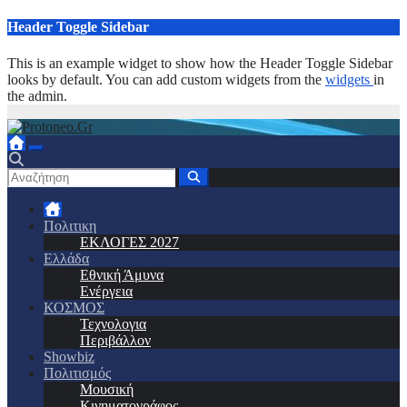
Μετάβαση
Header Toggle Sidebar
στο
περιεχόμενο
This is an example widget to show how the Header Toggle Sidebar
looks by default. You can add custom widgets from the
widgets
in
the admin.
Πολιτικη
ΕΚΛΟΓΕΣ 2027
Ελλάδα
Εθνική Άμυνα
Ενέργεια
ΚΟΣΜΟΣ
Τεχνολογια
Περιβάλλον
Showbiz
Πολιτισμός
Μουσική
Κινηματογράφος