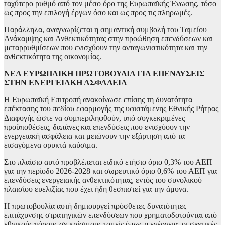
ταχύτερο ρυθμό από τον μέσο όρο της Ευρωπαϊκής Ένωσης, τόσο
ως προς την επιλογή έργων όσο και ως προς τις πληρωμές.
Παράλληλα, αναγνωρίζεται η σημαντική συμβολή του Ταμείου
Ανάκαμψης και Ανθεκτικότητας στην προώθηση επενδύσεων και
μεταρρυθμίσεων που ενισχύουν την ανταγωνιστικότητα και την
ανθεκτικότητα της οικονομίας.
ΝΕΑ ΕΥΡΩΠΑΙΚΗ ΠΡΩΤΟΒΟΥΛΙΑ ΓΙΑ ΕΠΕΝΔΥΣΕΙΣ
ΣΤΗΝ ΕΝΕΡΓΕΙΑΚΗ ΑΣΦΑΛΕΙΑ
Η Ευρωπαϊκή Επιτροπή ανακοίνωσε επίσης τη δυνατότητα
επέκτασης του πεδίου εφαρμογής της υφιστάμενης Εθνικής Ρήτρας
Διαφυγής ώστε να συμπεριληφθούν, υπό συγκεκριμένες
προϋποθέσεις, δαπάνες και επενδύσεις που ενισχύουν την
ενεργειακή ασφάλεια και μειώνουν την εξάρτηση από τα
εισαγόμενα ορυκτά καύσιμα.
Στο πλαίσιο αυτό προβλέπεται ειδικό ετήσιο όριο 0,3% του ΑΕΠ
για την περίοδο 2026-2028 και σωρευτικό όριο 0,6% του ΑΕΠ για
επενδύσεις ενεργειακής ανθεκτικότητας, εντός του συνολικού
πλαισίου ευελιξίας που έχει ήδη θεσπιστεί για την άμυνα.
Η πρωτοβουλία αυτή δημιουργεί πρόσθετες δυνατότητες
επιτάχυνσης στρατηγικών επενδύσεων που χρηματοδοτούνται από
εθνικούς πόρους σε κρίσιμους τομείς όπως η ενέργεια, οι σχετικές