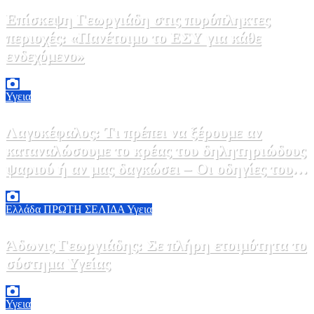
Επίσκεψη Γεωργιάδη στις πυρόπληκτες
περιοχές: «Πανέτοιμο το ΕΣΥ για κάθε
ενδεχόμενο»
2 Αυγούστου, 2026 14:37
2
Υγεια
Λαγοκέφαλος: Τι πρέπει να ξέρουμε αν
καταναλώσουμε το κρέας του δηλητηριώδους
ψαριού ή αν μας δαγκώσει – Οι οδηγίες του
ΕΟΔΥ
2 Αυγούστου, 2026 13:00
1
Ελλάδα
ΠΡΩΤΗ ΣΕΛΙΔΑ
Υγεια
Άδωνις Γεωργιάδης: Σε πλήρη ετοιμότητα το
σύστημα Υγείας
2 Αυγούστου, 2026 11:49
1
Υγεια