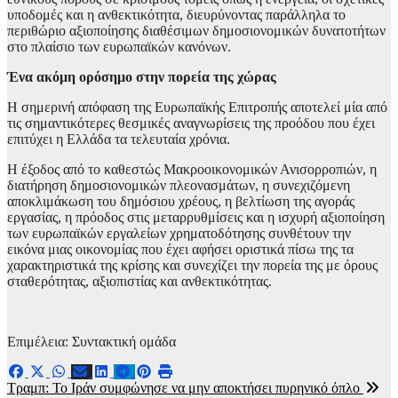
υποδομές και η ανθεκτικότητα, διευρύνοντας παράλληλα το
περιθώριο αξιοποίησης διαθέσιμων δημοσιονομικών δυνατοτήτων
στο πλαίσιο των ευρωπαϊκών κανόνων.
Ένα ακόμη ορόσημο στην πορεία της χώρας
Η σημερινή απόφαση της Ευρωπαϊκής Επιτροπής αποτελεί μία από
τις σημαντικότερες θεσμικές αναγνωρίσεις της προόδου που έχει
επιτύχει η Ελλάδα τα τελευταία χρόνια.
Η έξοδος από το καθεστώς Μακροοικονομικών Ανισορροπιών, η
διατήρηση δημοσιονομικών πλεονασμάτων, η συνεχιζόμενη
αποκλιμάκωση του δημόσιου χρέους, η βελτίωση της αγοράς
εργασίας, η πρόοδος στις μεταρρυθμίσεις και η ισχυρή αξιοποίηση
των ευρωπαϊκών εργαλείων χρηματοδότησης συνθέτουν την
εικόνα μιας οικονομίας που έχει αφήσει οριστικά πίσω της τα
χαρακτηριστικά της κρίσης και συνεχίζει την πορεία της με όρους
σταθερότητας, αξιοπιστίας και ανθεκτικότητας.
Επιμέλεια: Συντακτική ομάδα
Πλοήγηση
Τραμπ: Το Ιράν συμφώνησε να μην αποκτήσει πυρηνικό όπλο