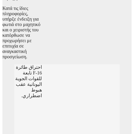
Κατά τις ίδιες
πληροφορίες,
υπήρξε ένδειξη για
φωτιά στο μαχητικό
και ο χειριστής του
κατόρθωσε να
προχωρήσει με
επιτυχία σε
αναγκαστική
προσγείωση.
احتراق طائرة
F-16 تابعة
للقوات الجوية
اليونانية عقب
هبوط
اضطراري.