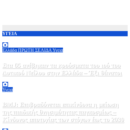
ΥΓΕΙΑ
Ελλάδα
ΠΡΩΤΗ ΣΕΛΙΔΑ
Υγεια
Στα 65 ανέβηκαν τα κρούσματα του ιού του
Δυτικού Νείλου στην Ελλάδα – Έξι θάνατοι
6 Αυγούστου, 2026 09:45
0
Υγεια
BMJ: Επιβραδύνεται επικίνδυνα η μείωση
της παιδικής θνησιμότητας παγκοσμίως –
Κίνδυνος αποτυχίας των στόχων έως το 2030
5 Αυγούστου, 2026 21:00
3