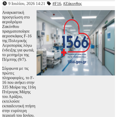
9 Ιουλίου, 2026 14:21
#F16
,
#Ζάκυνθος
Αναγκαστική
προσγείωση στο
αεροδρόμιο
Ζακύνθου
πραγματοποίησε
αεροσκάφος F-16
της Πολεμικής
Αεροπορίας λόγω
ένδειξης για φωτιά,
το μεσημέρι της
Πέμπτης (9/7).
Σύμφωνα με τις
πρώτες
πληροφορίες, το F-
16 που ανήκει στην
335 Μοίρα της 116η
Πτέρυγας Μάχης
του Αράξου,
εκτελούσε
εκπαιδευτική πτήση
στην ευρύτερη
περιοχή του Ιονίου.