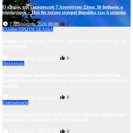
Ο καιρός την Παρασκευή 7 Αυγούστου: Στους 38 βαθμούς ο
υδράργυρος – Πού θα πνέουν ισχυροί βοριάδες έως 6 μποφόρ
7 Αυγούστου, 2026 08:00
0
Ελλάδα
ΠΡΩΤΗ ΣΕΛΙΔΑ
Marfin: Έφτασε στην Αθήνα η 46χρονη που κατηγορείται για
την επίθεση
6 Αυγούστου, 2026 23:26
0
Πολιτισμός
Μια έκθεση με άρωμα Κίνας στην Αίγινα: Έντεκα Κινέζοι
καλλιτέχνες παρουσιάζουν έργα τους στο Διαχρονικό Μουσείο
από 8/8
6 Αυγούστου, 2026 23:00
0
Entertainment
Μια σημαντική μουσική εκδήλωση με τιμητικές βραβεύσεις
στο Ποσείδι Χαλκιδικής στις 9 Αυγούστου
6 Αυγούστου, 2026 22:00
0