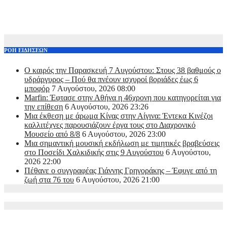
ΡΟΗ ΕΙΔΗΣΕΩΝ
Ο καιρός την Παρασκευή 7 Αυγούστου: Στους 38 βαθμούς ο
υδράργυρος – Πού θα πνέουν ισχυροί βοριάδες έως 6
μποφόρ
7 Αυγούστου, 2026 08:00
Marfin: Έφτασε στην Αθήνα η 46χρονη που κατηγορείται για
την επίθεση
6 Αυγούστου, 2026 23:26
Μια έκθεση με άρωμα Κίνας στην Αίγινα: Έντεκα Κινέζοι
καλλιτέχνες παρουσιάζουν έργα τους στο Διαχρονικό
Μουσείο από 8/8
6 Αυγούστου, 2026 23:00
Μια σημαντική μουσική εκδήλωση με τιμητικές βραβεύσεις
στο Ποσείδι Χαλκιδικής στις 9 Αυγούστου
6 Αυγούστου,
2026 22:00
Πέθανε ο συγγραφέας Γιάννης Γρηγοράκης – Έφυγε από τη
ζωή στα 76 του
6 Αυγούστου, 2026 21:00