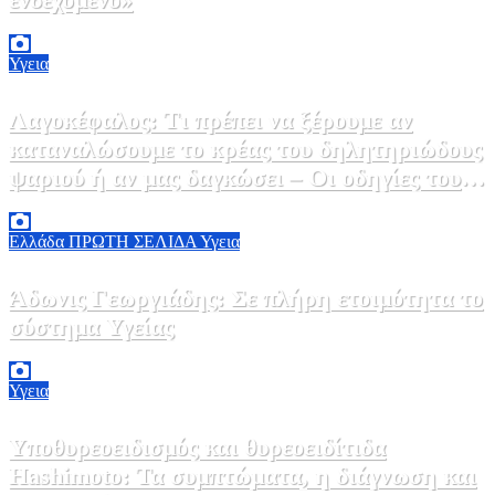
2 Αυγούστου, 2026 14:37
2
Υγεια
Λαγοκέφαλος: Τι πρέπει να ξέρουμε αν
καταναλώσουμε το κρέας του δηλητηριώδους
ψαριού ή αν μας δαγκώσει – Οι οδηγίες του
ΕΟΔΥ
2 Αυγούστου, 2026 13:00
1
Ελλάδα
ΠΡΩΤΗ ΣΕΛΙΔΑ
Υγεια
Άδωνις Γεωργιάδης: Σε πλήρη ετοιμότητα το
σύστημα Υγείας
2 Αυγούστου, 2026 11:49
1
Υγεια
Υποθυρεοειδισμός και θυρεοειδίτιδα
Hashimoto: Τα συμπτώματα, η διάγνωση και