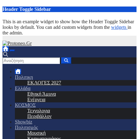
Μετάβαση
Header Toggle Sidebar
στο
περιεχόμενο
This is an example widget to show how the Header Toggle Sidebar
looks by default. You can add custom widgets from the
widgets
in
the admin.
Πολιτικη
ΕΚΛΟΓΕΣ 2027
Ελλάδα
Εθνική Άμυνα
Ενέργεια
ΚΟΣΜΟΣ
Τεχνολογια
Περιβάλλον
Showbiz
Πολιτισμός
Μουσική
Κινηματογράφος