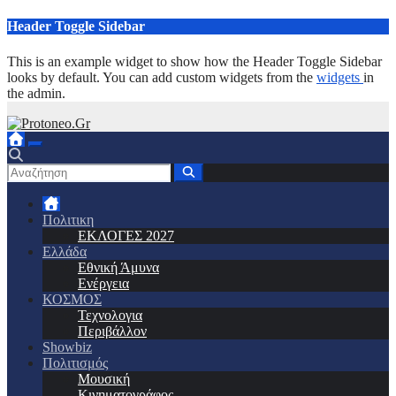
Μετάβαση
Header Toggle Sidebar
στο
περιεχόμενο
This is an example widget to show how the Header Toggle Sidebar
looks by default. You can add custom widgets from the
widgets
in
the admin.
Πολιτικη
ΕΚΛΟΓΕΣ 2027
Ελλάδα
Εθνική Άμυνα
Ενέργεια
ΚΟΣΜΟΣ
Τεχνολογια
Περιβάλλον
Showbiz
Πολιτισμός
Μουσική
Κινηματογράφος