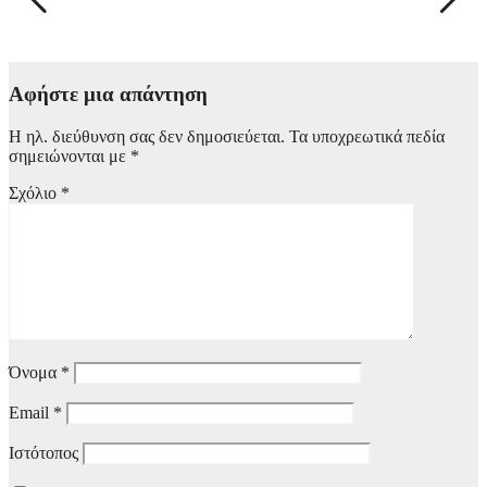
έ
6 Αυγούστου, 2026 09:45
Αφήστε μια απάντηση
Η ηλ. διεύθυνση σας δεν δημοσιεύεται.
Τα υποχρεωτικά πεδία
σημειώνονται με
*
Σχόλιο
*
Όνομα
*
Email
*
Ιστότοπος