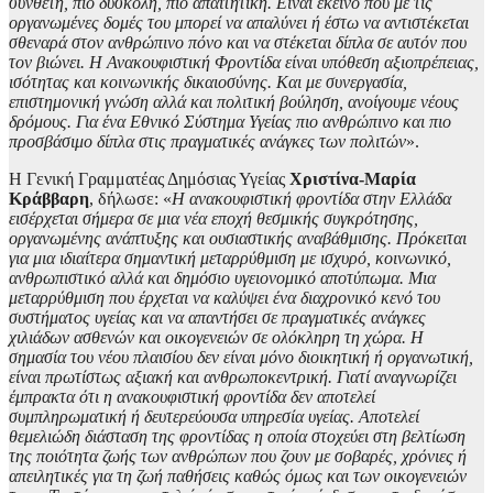
σύνθετη, πιο δύσκολη, πιο απαιτητική. Είναι εκείνο που με τις
οργανωμένες δομές του μπορεί να απαλύνει ή έστω να αντιστέκεται
σθεναρά στον ανθρώπινο πόνο και να στέκεται δίπλα σε αυτόν που
τον βιώνει. Η Ανακουφιστική Φροντίδα είναι υπόθεση αξιοπρέπειας,
ισότητας και κοινωνικής δικαιοσύνης. Και με συνεργασία,
επιστημονική γνώση αλλά και πολιτική βούληση, ανοίγουμε νέους
δρόμους. Για ένα Εθνικό Σύστημα Υγείας πιο ανθρώπινο και πιο
προσβάσιμο δίπλα στις πραγματικές ανάγκες των πολιτών
».
Η Γενική Γραμματέας Δημόσιας Υγείας
Χριστίνα-Μαρία
Κράββαρη
, δήλωσε: «
Η ανακουφιστική φροντίδα στην Ελλάδα
εισέρχεται σήμερα σε μια νέα εποχή θεσμικής συγκρότησης,
οργανωμένης ανάπτυξης και ουσιαστικής αναβάθμισης. Πρόκειται
για μια ιδιαίτερα σημαντική μεταρρύθμιση με ισχυρό, κοινωνικό,
ανθρωπιστικό αλλά και δημόσιο υγειονομικό αποτύπωμα. Μια
μεταρρύθμιση που έρχεται να καλύψει ένα διαχρονικό κενό του
συστήματος υγείας και να απαντήσει σε πραγματικές ανάγκες
χιλιάδων ασθενών και οικογενειών σε ολόκληρη τη χώρα. Η
σημασία του νέου πλαισίου δεν είναι μόνο διοικητική ή οργανωτική,
είναι πρωτίστως αξιακή και ανθρωποκεντρική. Γιατί αναγνωρίζει
έμπρακτα ότι η ανακουφιστική φροντίδα δεν αποτελεί
συμπληρωματική ή δευτερεύουσα υπηρεσία υγείας. Αποτελεί
θεμελιώδη διάσταση της φροντίδας η οποία στοχεύει στη βελτίωση
της ποιότητα ζωής των ανθρώπων που ζουν με σοβαρές, χρόνιες ή
απειλητικές για τη ζωή παθήσεις καθώς όμως και των οικογενειών