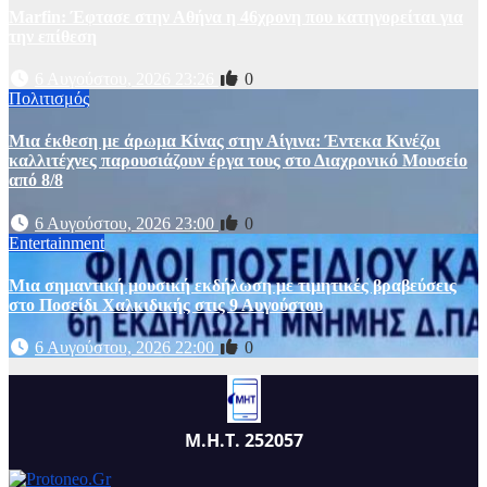
Marfin: Έφτασε στην Αθήνα η 46χρονη που κατηγορείται για
την επίθεση
6 Αυγούστου, 2026 23:26
0
Πολιτισμός
Μια έκθεση με άρωμα Κίνας στην Αίγινα: Έντεκα Κινέζοι
καλλιτέχνες παρουσιάζουν έργα τους στο Διαχρονικό Μουσείο
από 8/8
6 Αυγούστου, 2026 23:00
0
Entertainment
Μια σημαντική μουσική εκδήλωση με τιμητικές βραβεύσεις
στο Ποσείδι Χαλκιδικής στις 9 Αυγούστου
6 Αυγούστου, 2026 22:00
0
Μ.Η.Τ. 252057