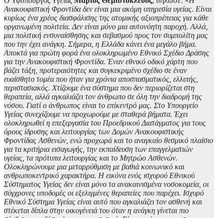
Ο Υφυπουργός Υγείας
Μάριος Θεμιστοκλέους
, δήλωσε: «
Η
Ανακουφιστική Φροντίδα δεν είναι μια ακόμη υπηρεσία υγείας. Είναι
κυρίως ένα χρέος διασφάλισης της ατομικής αξιοπρέπειας για κάθε
οργανωμένη πολιτεία. Δεν είναι μόνο μια αυτονόητη παροχή. Αλλά,
μια πολιτική ενσυναίσθησης και σεβασμού προς τον συμπολίτη μας
που την έχει ανάγκη. Σήμερα, η Ελλάδα κάνει ένα μεγάλο βήμα.
Αποκτά για πρώτη φορά ένα ολοκληρωμένο Εθνικό Σχέδιο Δράσης
για την Ανακουφιστική Φροντίδα. Έναν εθνικό οδικό χάρτη που
βάζει τάξη, προτεραιότητες και συγκεκριμένο σχέδιο σε έναν
ευαίσθητο τομέα που ήταν για χρόνια αποσπασματικός, ελλιπής,
περιστασιακός. Χτίζουμε ένα σύστημα που δεν περιορίζεται στη
θεραπεία, αλλά αγκαλιάζει τον άνθρωπο σε όλη την διαδρομή της
νόσου. Γιατί ο άνθρωπος είναι το επίκεντρό μας. Στο Υπουργείο
Υγείας συνεχίζουμε να προχωρούμε με σταθερά βήματα. Έχει
ολοκληρωθεί η επεξεργασία του Προεδρικού Διατάγματος για τους
όρους ίδρυσης και λειτουργίας των Δομών Ανακουφιστικής
Φροντίδας Ασθενών, ενώ προχωρά και το αναγκαίο θεσμικό πλαίσιο
για τα κριτήρια εισαγωγής, την εκπαίδευση των επαγγελματιών
υγείας, τα πρότυπα λειτουργίας και το Μητρώο Ασθενών.
Ολοκληρώνουμε μια μεταρρύθμιση με βαθιά κοινωνικό και
ανθρωποκεντρικό χαρακτήρα. Η εικόνα ενός ισχυρού Εθνικού
Σύστηματος Υγείας δεν είναι μόνο τα ανακαινισμένα νοσοκομεία, οι
σύγχρονες υποδομές οι εξελιγμένες θεραπείες που παρέχει. Ισχυρό
Εθνικό Σύστημα Υγείας είναι αυτό που αγκαλιάζει τον ασθενή και
στέκεται δίπλα στην οικογένειά του όταν η ανάγκη γίνεται πιο