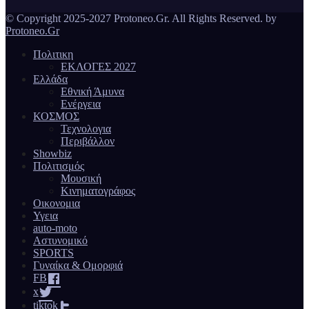
© Copyright 2025-2027 Protoneo.Gr. All Rights Reserved. by
Protoneo.Gr
Πολιτικη
ΕΚΛΟΓΕΣ 2027
Ελλάδα
Εθνική Άμυνα
Ενέργεια
ΚΟΣΜΟΣ
Τεχνολογια
Περιβάλλον
Showbiz
Πολιτισμός
Μουσική
Κινηματογράφος
Οικονομια
Υγεια
auto-moto
Αστυνομικό
SPORTS
Γυναίκα & Ομορφιά
FB
x
tiktok