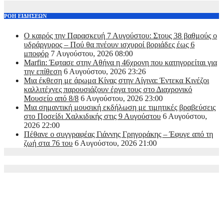
ΡΟΗ ΕΙΔΗΣΕΩΝ
Ο καιρός την Παρασκευή 7 Αυγούστου: Στους 38 βαθμούς ο
υδράργυρος – Πού θα πνέουν ισχυροί βοριάδες έως 6
μποφόρ
7 Αυγούστου, 2026 08:00
Marfin: Έφτασε στην Αθήνα η 46χρονη που κατηγορείται για
την επίθεση
6 Αυγούστου, 2026 23:26
Μια έκθεση με άρωμα Κίνας στην Αίγινα: Έντεκα Κινέζοι
καλλιτέχνες παρουσιάζουν έργα τους στο Διαχρονικό
Μουσείο από 8/8
6 Αυγούστου, 2026 23:00
Μια σημαντική μουσική εκδήλωση με τιμητικές βραβεύσεις
στο Ποσείδι Χαλκιδικής στις 9 Αυγούστου
6 Αυγούστου,
2026 22:00
Πέθανε ο συγγραφέας Γιάννης Γρηγοράκης – Έφυγε από τη
ζωή στα 76 του
6 Αυγούστου, 2026 21:00