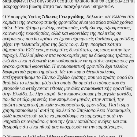
διαμορφώνει ένα σύγχρονο θεσμικό πλαίσιο που θα εξασφαλίζει τη
μακροχρόνια βιωσιμότητα των παρεχόμενων υπηρεσιών.
Ο Υπουργός Υγείας
Άδωνις Γεωργιάδης
, δήλωσε: «
Η Ελλάδα στο
κομμάτι της ανακουφιστικής φροντίδας είναι για πάρα πολλά χρόνια
πίσω. Είναι ζήτημα μεγάλης ανθρωπιάς, ανθρώπινης αξιοπρέπειας,
κοινωνικής ευαισθησίας, αλλά και φροντίδας της πολιτείας σε
ανθρώπους που θα πρέπει να έχουν αξιοπρεπείς συνθήκες φροντίδας
μέχρι την τελευταία μέρα της ζωής τους. Στην πραγματικότητα
σήμερα στο ΕΣΥ έχουμε ελάχιστες δυνατότητες ως προς αυτήν την
παροχή. Πολλοί μένουν στα νοσοκομεία μας με διάφορους τρόπους,
ενώ δεν είναι η δουλειά των νοσοκομείων να κρατάνε ανθρώπους για
ανακουφιστική φροντίδα. Η ανακουφιστική φροντίδα έχει τελείως
διαφορετικά χαρακτηριστικά. Με τον κύριο Θεμιστοκλέους
επεξεργαστήκαμε το Εθνικό Σχέδιο Δράσης, που για πρώτη φορά θα
θεσπίσει το πλαίσιο, μέσα στο οποίο θα οριστεί ο τρόπος που θα
μπορούν να φτιάχνονται τέτοιες μονάδες ανακουφιστικής φροντίδας
στην Ελλάδα. Σε λίγο καιρό, θα ανακοινώσουμε μία μεγάλη μονάδα,
που θα φτιάξουμε εντός των επομένων μηνών, στην Αττική, την
πρώτη πραγματική μονάδα ανακουφιστικής φροντίδας. Γιατί τώρα
χρησιμοποιούμε γι΄ αυτή τη δουλειά το Σπηλιοπούλειο Νοσοκομείο,
αλλά παρενθετικά, ώστε να μπορέσουμε να παρέχουμε αυτή την
υπηρεσία σε ανθρώπους που την έχουν απολύτως ανάγκη και που
θεωρούμε ότι είναι ηθική μας υποχρέωση να την παράσχουμε
».