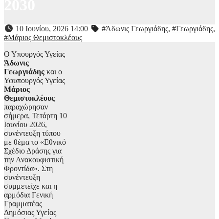
2030
10 Ιουνίου, 2026 14:00
#Άδωνις Γεωργιάδης
,
#Γεωργιάδης
,
#Μάριος Θεμιστοκλέους
Ο Υπουργός Υγείας
Άδωνις
Γεωργιάδης
και ο
Υφυπουργός Υγείας
Μάριος
Θεμιστοκλέους
παραχώρησαν
σήμερα, Τετάρτη 10
Ιουνίου 2026,
συνέντευξη τύπου
με θέμα το «Εθνικό
Σχέδιο Δράσης για
την Ανακουφιστική
Φροντίδα». Στη
συνέντευξη
συμμετείχε και η
αρμόδια Γενική
Γραμματέας
Δημόσιας Υγείας