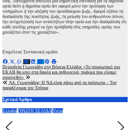
τους. Ταυτόχρονα αποτελεί μία σημαντική επένδυση για τη δημόσια
υγεία διότι η δημόσια υγεία δεν αφορά μόνο την πρόληψη των
νοσημάτων ή την αύξηση του προσδόκιμου ζωής. Αφορά εξίσου τη
διασφάλιση της ποιότητας ζωής, τη μείωση του ανθρωπίνου πόνου,
την αντιμετώπιση των ανισοτήτων στην υγεία και την διασφάλιση ότι
κάθε πολίτης μπορεί να έχει πρόσβαση στις υπηρεσίες υγείας που
χρειάζεται όταν τις χρειάζεται
».
Επιμέλεια: Συντακτική ομάδα
Πλοήγηση
Περιοδεία Γεωργιάδη στη Βόρεια Ελλάδα: «Το προσωπικό του
ΕΚΑΒ θα μπει στα βαρέα και ανθυγιεινά, πράγμα που είχαμε
άρθρων
υποσχεθεί»
Άδ. Γεωργιάδης: Η ΝΔ είναι πάνω από τα πρόσωπα – Τον
παραδέχομαι τον Τσίπρα
Σχετικό Άρθρο
Ελλάδα
ΠΡΩΤΗ ΣΕΛΙΔΑ
Υγεια
Υ
Στα 65 ανέβηκαν τα κρούσματα του ιού του Δυτικού Νείλου
B
στην Ελλάδα – Έξι θάνατοι
θ