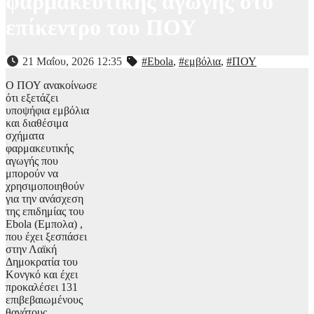
φαρμακευτικής αγωγής στο
επίκεντρο του ΠΟΥ
21 Μαΐου, 2026 12:35
#Ebola
,
#εμβόλια
,
#ΠΟΥ
Ο ΠΟΥ ανακοίνωσε
ότι εξετάζει
υποψήφια εμβόλια
και διαθέσιμα
σχήματα
φαρμακευτικής
αγωγής που
μπορούν να
χρησιμοποιηθούν
για την ανάσχεση
της επιδημίας του
Ebola (Εμπολα) ,
που έχει ξεσπάσει
στην Λαϊκή
Δημοκρατία του
Κονγκό και έχει
προκαλέσει 131
επιβεβαιωμένους
θανάτους.