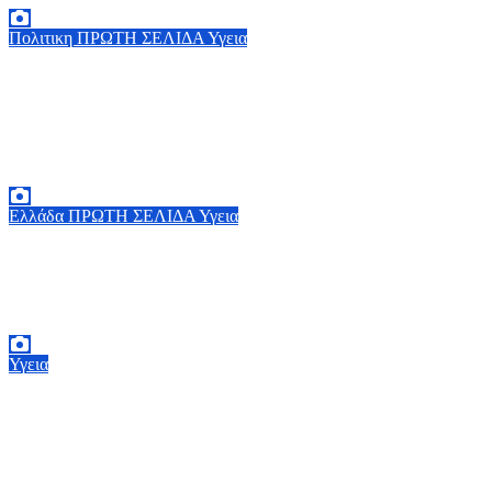
Πολιτικη
ΠΡΩΤΗ ΣΕΛΙΔΑ
Υγεια
Οργισμένη ανάρτηση Άδωνι Γεωργιάδη:
“Κανένα προβλημα με την σίτηση του
Νοσοκομείου Νικαίας”
7 Αυγούστου, 2026 11:30
0
Ελλάδα
ΠΡΩΤΗ ΣΕΛΙΔΑ
Υγεια
Στα 65 ανέβηκαν τα κρούσματα του ιού του
Δυτικού Νείλου στην Ελλάδα – Έξι θάνατοι
6 Αυγούστου, 2026 09:45
0
Υγεια
BMJ: Επιβραδύνεται επικίνδυνα η μείωση
της παιδικής θνησιμότητας παγκοσμίως –
Κίνδυνος αποτυχίας των στόχων έως το 2030