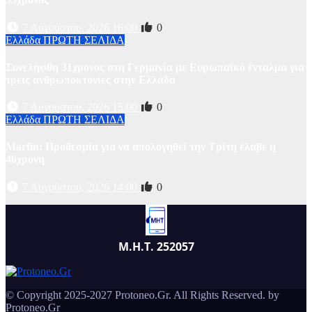
7 Αυγούστου, 2026 16:00
0
Ελλάδα
ΠΡΩΤΗ ΣΕΛΙΔΑ
Συνελήφθη 31χρονος στη Γερμανία με Ευρωπαϊκό ένταλμα για
τρεις ανθρωποκτονίες στην Ελλάδα
7 Αυγούστου, 2026 15:00
0
Ελλάδα
ΠΡΩΤΗ ΣΕΛΙΔΑ
Marfin: Προθεσμία για να απολογηθεί την Τρίτη έλαβε η
46χρονη
7 Αυγούστου, 2026 14:00
0
Μ.Η.Τ. 252057
© Copyright 2025-2027 Protoneo.Gr. All Rights Reserved. by
Protoneo.Gr