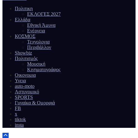
Πολιτικη
ΕΚΛΟΓΕΣ 2027
Ελλάδα
Εθνική Άμυνα
Ενέργεια
ΚΟΣΜΟΣ
Τεχνολογια
Περιβάλλον
Showbiz
Πολιτισμός
Μουσική
Κινηματογράφος
Οικονομια
Υγεια
auto-moto
Αστυνομικό
SPORTS
Γυναίκα & Ομορφιά
FB
x
tiktok
insta