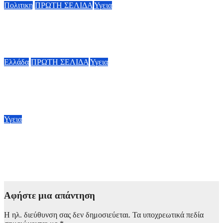
Πολιτικη
ΠΡΩΤΗ ΣΕΛΙΔΑ
Υγεια
Οργισμένη ανάρτηση Άδωνι Γεωργιάδη: “Κανένα προβλημα
με την σίτηση του Νοσοκομείου Νικαίας”
7 Αυγούστου, 2026 11:30
Ελλάδα
ΠΡΩΤΗ ΣΕΛΙΔΑ
Υγεια
Στα 65 ανέβηκαν τα κρούσματα του ιού του Δυτικού Νείλου
στην Ελλάδα – Έξι θάνατοι
6 Αυγούστου, 2026 09:45
Υγεια
BMJ: Επιβραδύνεται επικίνδυνα η μείωση της παιδικής
θνησιμότητας παγκοσμίως – Κίνδυνος αποτυχίας των στόχων
έως το 2030
5 Αυγούστου, 2026 21:00
Αφήστε μια απάντηση
Η ηλ. διεύθυνση σας δεν δημοσιεύεται.
Τα υποχρεωτικά πεδία