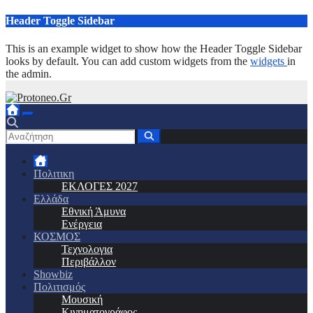
Μετάβαση
Header Toggle Sidebar
στο
περιεχόμενο
This is an example widget to show how the Header Toggle Sidebar
looks by default. You can add custom widgets from the
widgets
in
the admin.
Πολιτικη
ΕΚΛΟΓΕΣ 2027
Ελλάδα
Εθνική Άμυνα
Ενέργεια
ΚΟΣΜΟΣ
Τεχνολογια
Περιβάλλον
Showbiz
Πολιτισμός
Μουσική
Κινηματογράφος