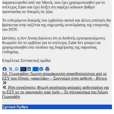
παρασκευασθεί από την Merck, που έχει χρησιμοποιηθεί για το
στέλεχος Zaire και έχει δείξει ότι παρέχει κάποιον βαθμό
προστασίας σε δοκιμές σε ζώα.
Το ενδεχόμενο δοκιμής του εμβολίου αυτού και άλλες επιλογές θα
βρίσκεται στην ατζέντα της σημερινής συνεδρίασης της επιτροπής
του ΠΟΥ.
Ωστόσο, η Ανν Ανσια δηλώνει ότι οι διεθνείς εμπειρογνώμονες
θεωρούν ότι το εμβόλιο για το στέλεχος Zaïre δεν μπορεί να
χρησιμοποιηθεί στο πλαίσιο της διαχείρισης της παρούσας
επιδημίας.
Επιμέλεια: Συντακτική ομάδα
Πλοήγηση
Άδ. Γεωργιάδης: Άμεση απομάκρυνση αναισθησιολόγου από το
ΕΣΥ που ζήτησε «φακελάκι» – Συγγνώμη στην ασθενή – Βίντεο
άρθρων
Ρίγη συγκίνησης: Φτωχή αγρότισσα αγόρασε ασθενοφόρο για
το ΕΣΥ με τις οικονομίες μιας ζωής – Το τηλεφώνημα του Άδωνι
Γεωργιάδη
Σχετικό Άρθρο