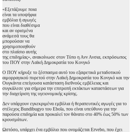
«Εξετάζουμε ποια
είναι τα υποψήφια
εμβόλια ή αγωγές
που είναι διαθέσιμα
και αν ορισμένα
ανάμεσά τους θα
μπορούσαν να
χρησιμοποιηθούν
στο πλαίσιο αυτής
της επιδημίας», ανακοίνωσε στον Τύπο η Ανν Ανσια, εκπρόσωπος
του ΠΟΥ στην Λαϊκή Δημοκρατία του Κονγκό
Ο ΠΟΥ κήρυξε το ξέσπασμα αυτό του εξαιρετικά μεταδοτικού
αιμορραγικού πυρετού στην Λαϊκή Δημοκρατία του Κονγκό και την
Ουγκάντα επείγουσα κατάσταση διεθνούς εμβέλειας και
συγκάλεσε για σήμερα την επιτροπή εκτάκτων καταστάσεων για
την διαχείριση της υγειονομικής κρίσης.
Δεν υπάρχουν εγκεκριμένα εμβόλια ή θεραπευτικές αγωγές για το
στέλεχος Bundibugyo του Ebola, που είναι υπεύθυνο για την
παρούσα επιδημία και προκαλεί τον θάνατο στο 40% έως 50% των
κρουσμάτων.
Ωστόσο, υπάρχει ένα εμβόλιο που ονομάζεται Ervebo, που έχει