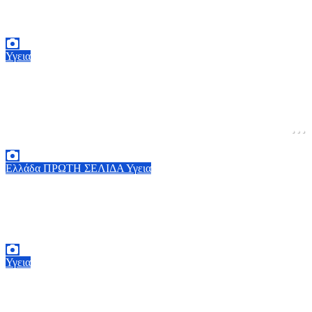
ενδεχόμενο»
2 Αυγούστου, 2026 14:37
2
Υγεια
Λαγοκέφαλος: Τι πρέπει να ξέρουμε αν
καταναλώσουμε το κρέας του δηλητηριώδους
ψαριού ή αν μας δαγκώσει – Οι οδηγίες του
ΕΟΔΥ
2 Αυγούστου, 2026 13:00
1
Ελλάδα
ΠΡΩΤΗ ΣΕΛΙΔΑ
Υγεια
Άδωνις Γεωργιάδης: Σε πλήρη ετοιμότητα το
σύστημα Υγείας
2 Αυγούστου, 2026 11:49
1
Υγεια
Υποθυρεοειδισμός και θυρεοειδίτιδα