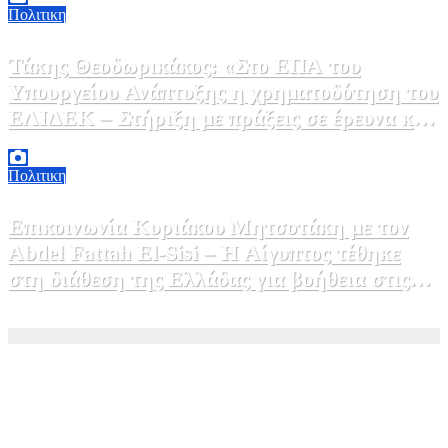
Πολιτικη
Τάκης Θεοδωρικάκος: «Στο ΕΠΑ του
Υπουργείου Ανάπτυξης η χρηματοδότηση του
ΕΛΙΔΕΚ – Στήριξη με πράξεις σε έρευνα και
καινοτομία»
5 Αυγούστου, 2026 16:30
1
Πολιτικη
Επικοινωνία Κυριάκου Μητσοτάκη με τον
Abdel Fattah El-Sisi – Η Αίγυπτος τέθηκε
στη διάθεση της Ελλάδας για βοήθεια στις
φωτιές
5 Αυγούστου, 2026 15:58
1