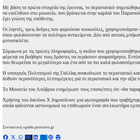
Με βάση τα πρώτα στοιχεία της έρευνας, το περιστατικό σημειώθηκε
να εισέλθουν στο μουσείο, που βρίσκεται στην καρδιά του Παρισιο
έχει γνώση της υπόθεσης.
Οι ληστές, τρεις άνδρες που φορούσαν κουκούλες, χρησιμοποίησαν 
όπου φυλάσσονταν τα πολύτιμα αντικείμενα. Δύο από αυτούς μπήκαν
μοτοσικλέτα.
Σύμφωνα με τις πρώτες πληροφορίες, η σκάλα που χρησιμοποιήθηκε 
φέρεται να βοήθησε τους δράστες να περάσουν απαρατήρητοι. Εντύπ
που θεωρείται το μεγαλύτερο και ένα από τα πιο καλά φυλασσόμενα
Η υπουργός Πολιτισμού της Γαλλίας ανακοίνωσε το περιστατικό κα
δοθούν περισσότερες λεπτομέρειες για το περιστατικό και την αξία 
Το Μουσείο του Λούβρου ενημέρωσε τους επισκέπτες ότι «θα παραμε
Χρήστης του δικτύου X δημοσίευσε μια φωτογραφία που τραβήχτηκε 
οποία φαίνονται αστυνομικοί να επιθεωρούν έναν ανελκυστήρα εμπο
Συντακτική ομάδα protoneo.gr