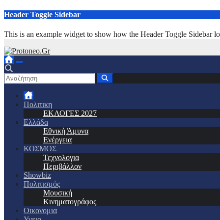
Μετάβαση
Header Toggle Sidebar
στο
περιεχόμενο
This is an example widget to show how the Header Toggle Sidebar lo
Πολιτικη
ΕΚΛΟΓΕΣ 2027
Ελλάδα
Εθνική Άμυνα
Ενέργεια
ΚΟΣΜΟΣ
Τεχνολογια
Περιβάλλον
Showbiz
Πολιτισμός
Μουσική
Κινηματογράφος
Οικονομια
Υγεια