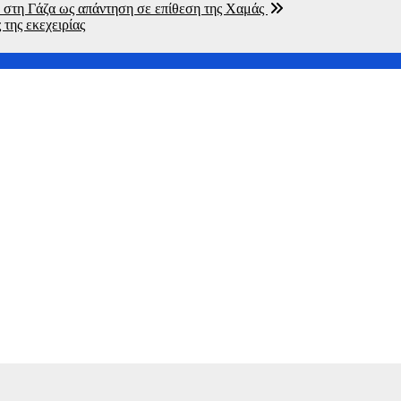
F στη Γάζα ως απάντηση σε επίθεση της Χαμάς
της εκεχειρίας
ν επίθεση
ετριμμένη η συζύγός του
ση της παραγωγικής βάσης στρατηγική προτεραιότητα για μία π