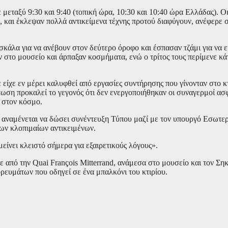
 μεταξύ 9:30 και 9:40 (τοπική ώρα, 10:30 και 10:40 ώρα Ελλάδας). 
ύ, και έκλεψαν πολλά αντικείμενα τέχνης προτού διαφύγουν, ανέφερε
σκάλα για να ανέβουν στον δεύτερο όροφο και έσπασαν τζάμι για να 
 στο μουσείο και άρπαξαν κοσμήματα, ενώ ο τρίτος τους περίμενε κά
είχε εν μέρει καλυφθεί από εργασίες συντήρησης που γίνονταν στο κ
ωση προκαλεί το γεγονός ότι δεν ενεργοποιήθηκαν οι συναγερμοί ασ
 στον κόσμο.
ι αναμένεται να δώσει συνέντευξη Τύπου μαζί με τον υπουργό Εσωτε
των κλοπιμαίων αντικειμένων.
ίνει κλειστό σήμερα για εξαιρετικούς λόγους».
από την Quai François Mitterrand, ανάμεσα στο μουσείο και τον Σηκ
ρευμάτων που οδηγεί σε ένα μπαλκόνι του κτιρίου.