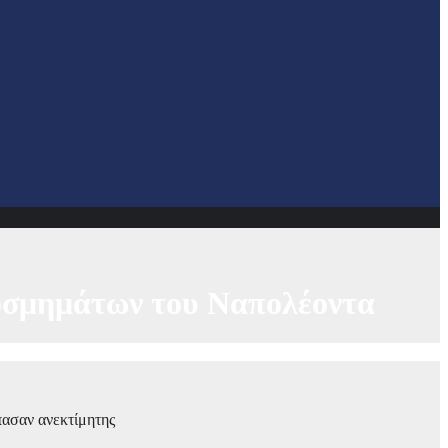
κοσμημάτων του Ναπολέοντα
πασαν ανεκτίμητης