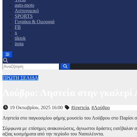
auto-moto
Αστυνομικό
SPORTS
Γυναίκα & Ομορφιά
FB
x
tiktok
insta
ΠΡΩΤΗ ΣΕΛΙΔΑ
Λούβρο: Ληστεία στην γκαλερί
19 Οκτωβρίου, 2025 16:00
#ληστεία
,
#Λούβρο
Ληστεία στο παγκοσμίου φήμης μουσείο του Λούβρου στο Παρίσι 
Σύμφωνα με επίσημες ανακοινώσεις, άγνωστοι δράστες εισέβαλαν σ
αξίας κοσμήματα από την περίοδο του Ναπολέοντα.