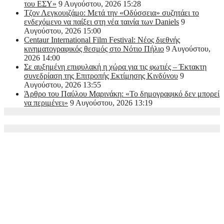
του ΕΣΥ»
9 Αυγούστου, 2026 15:28
Τζον Λεγκουιζάμο: Μετά την «Οδύσσεια» συζητάει το
ενδεχόμενο να παίξει στη νέα ταινία των Daniels
9
Αυγούστου, 2026 15:00
Centaur International Film Festival: Νέος διεθνής
κινηματογραφικός θεσμός στο Νότιο Πήλιο
9 Αυγούστου,
2026 14:00
Σε αυξημένη επιφυλακή η χώρα για τις φωτιές – Έκτακτη
συνεδρίαση της Επιτροπής Εκτίμησης Κινδύνου
9
Αυγούστου, 2026 13:55
Άρθρο του Παύλου Μαρινάκη: «Το δημογραφικό δεν μπορεί
να περιμένει»
9 Αυγούστου, 2026 13:19