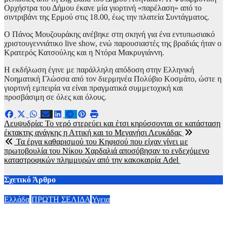
Ορχήστρα του Δήμου έκανε μία γιορτινή «παρέλαση» από το
σιντριβάνι της Ερμού στις 18.00, έως την πλατεία Συντάγματος.
Ο Πάνος Μουζουράκης ανέβηκε στη σκηνή για ένα εντυπωσιακό
χριστουγεννιάτικο live show, ενώ παρουσιαστές της βραδιάς ήταν ο
Κρατερός Κατσούλης και η Ντόρα Μακρυγιάννη.
Η εκδήλωση έγινε με παράλληλη απόδοση στην Ελληνική
Νοηματική Γλώσσα από τον διερμηνέα Πολύβιο Κοσμάτο, ώστε η
γιορτινή εμπειρία να είναι πραγματικά συμμετοχική και
προσβάσιμη σε όλες και όλους.
Πλοήγηση
Λευψυδρία: Το νερό στερεύει και έτσι κηρύσσονται σε κατάσταση
έκτακτης ανάγκης η Αττική και το Μεγανήσι Λευκάδας
άρθρων
Τα έργα καθαρισμού του Κηφισού που είχαν γίνει με
πρωτοβουλία του Νίκου Χαρδαλιά αποσόβησαν το ενδεχόμενο
καταστροφικών πλημμυρών από την κακοκαιρία Adel
Σχετικό Άρθρο
Ελλάδα
ΠΡΩΤΗ ΣΕΛΙΔΑ
Υγεια
Παρέμβαση Γεωργιάδη για την επίθεση σε νοσηλεύτρια στον