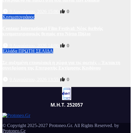
9 Αυγούστου, 2026 15:00
0
Κινηματογράφος
Centaur International Film Festival: Νέος διεθνής
κινηματογραφικός θεσμός στο Νότιο Πήλιο
9 Αυγούστου, 2026 14:00
0
Ελλάδα
ΠΡΩΤΗ ΣΕΛΙΔΑ
Σε αυξημένη επιφυλακή η χώρα για τις φωτιές – Έκτακτη
συνεδρίαση της Επιτροπής Εκτίμησης Κινδύνου
9 Αυγούστου, 2026 13:55
0
Μ.Η.Τ. 252057
© Copyright 2025-2027 Protoneo.Gr. All Rights Reserved. by
Protoneo.Gr