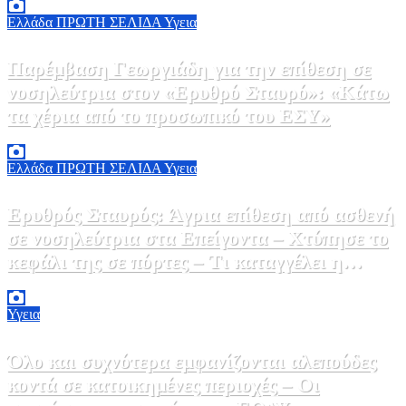
Ελλάδα
ΠΡΩΤΗ ΣΕΛΙΔΑ
Υγεια
Παρέμβαση Γεωργιάδη για την επίθεση σε
νοσηλεύτρια στον «Ερυθρό Σταυρό»: «Κάτω
τα χέρια από το προσωπικό του ΕΣΥ»
9 Αυγούστου, 2026 15:28
0
Ελλάδα
ΠΡΩΤΗ ΣΕΛΙΔΑ
Υγεια
Ερυθρός Σταυρός: Άγρια επίθεση από ασθενή
σε νοσηλεύτρια στα Επείγοντα – Χτύπησε το
κεφάλι της σε πόρτες – Τι καταγγέλει η
ΠΟΕΔΗΝ
9 Αυγούστου, 2026 11:15
0
Υγεια
Όλο και συχνότερα εμφανίζονται αλεπούδες
κοντά σε κατοικημένες περιοχές – Οι