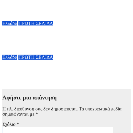
«Ερυθρό Σταυρό»: «Κάτω τα χέρια από το προσωπικό του
ΕΣΥ»
9 Αυγούστου, 2026 15:28
Ελλάδα
ΠΡΩΤΗ ΣΕΛΙΔΑ
Σε αυξημένη επιφυλακή η χώρα για τις φωτιές – Έκτακτη
συνεδρίαση της Επιτροπής Εκτίμησης Κινδύνου
9 Αυγούστου, 2026 13:55
Ελλάδα
ΠΡΩΤΗ ΣΕΛΙΔΑ
Άρθρο του Παύλου Μαρινάκη: «Το δημογραφικό δεν μπορεί
να περιμένει»
9 Αυγούστου, 2026 13:19
Αφήστε μια απάντηση
Η ηλ. διεύθυνση σας δεν δημοσιεύεται.
Τα υποχρεωτικά πεδία
σημειώνονται με
*
Σχόλιο
*