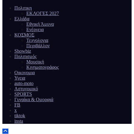
Πολιτικη
ΕΚΛΟΓΕΣ 2027
Ελλάδα
Εθνική Άμυνα
Ενέργεια
ΚΟΣΜΟΣ
Τεχνολογια
Περιβάλλον
Showbiz
Πολιτισμός
Μουσική
Κινηματογράφος
Οικονομια
Υγεια
auto-moto
Αστυνομικό
SPORTS
Γυναίκα & Ομορφιά
FB
x
tiktok
insta