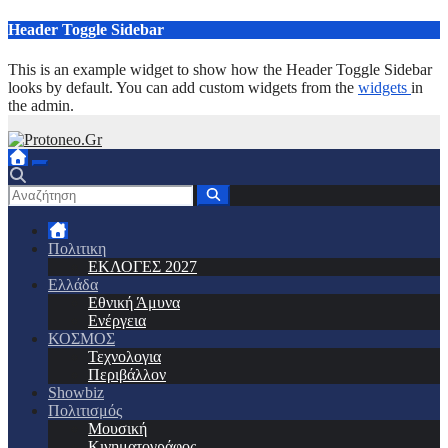
Μετάβαση
Header Toggle Sidebar
στο
περιεχόμενο
This is an example widget to show how the Header Toggle Sidebar
looks by default. You can add custom widgets from the
widgets
in
the admin.
Πολιτικη
ΕΚΛΟΓΕΣ 2027
Ελλάδα
Εθνική Άμυνα
Ενέργεια
ΚΟΣΜΟΣ
Τεχνολογια
Περιβάλλον
Showbiz
Πολιτισμός
Μουσική
Κινηματογράφος