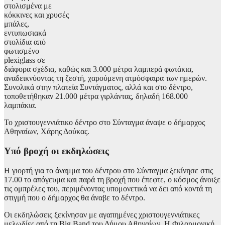
στολισμένα με
κόκκινες και χρυσές
μπάλες,
εντυπωσιακά
στολίδια από
φωτισμένο
plexiglass σε
διάφορα σχέδια, καθώς και 3.000 μέτρα λαμπερά φωτάκια,
αναδεικνύοντας τη ζεστή, χαρούμενη ατμόσφαιρα των ημερών.
Συνολικά στην πλατεία Συντάγματος, αλλά και στο δέντρο,
τοποθετήθηκαν 21.000 μέτρα γιρλάντας, δηλαδή 168.000
λαμπάκια.
Το χριστουγεννιάτικο δέντρο στο Σύνταγμα άναψε ο δήμαρχος
Αθηναίων, Χάρης Δούκας.
Υπό βροχή οι εκδηλώσεις
Η γιορτή για το άναμμα του δέντρου στο Σύνταγμα ξεκίνησε στις
17.00 το απόγευμα και παρά τη βροχή που έπεφτε, ο κόσμος άνοιξε
τις ομπρέλες του, περιμένοντας υπομονετικά να δει από κοντά τη
στιγμή που ο δήμαρχος θα άναβε το δέντρο.
Οι εκδηλώσεις ξεκίνησαν με αγαπημένες χριστουγεννιάτικες
μελωδίες από τη Big Band του Δήμου Αθηναίων. Η Φιλαρμονική