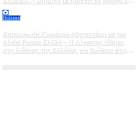
ΕΛΙΔΕΚ – Στήριξη με πράξεις σε έρευνα και
καινοτομία»
5 Αυγούστου, 2026 16:30
1
Πολιτικη
Επικοινωνία Κυριάκου Μητσοτάκη με τον
Abdel Fattah El-Sisi – Η Αίγυπτος τέθηκε
στη διάθεση της Ελλάδας για βοήθεια στις
φωτιές
5 Αυγούστου, 2026 15:58
1