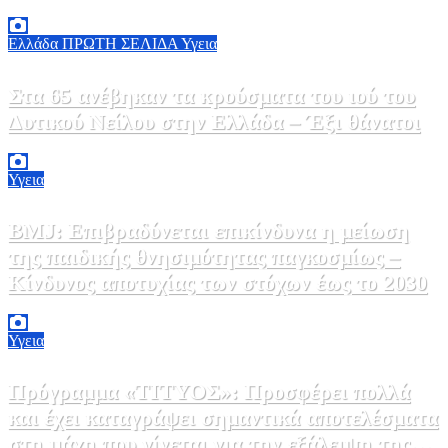
7 Αυγούστου, 2026 11:30
0
Ελλάδα
ΠΡΩΤΗ ΣΕΛΙΔΑ
Υγεια
Στα 65 ανέβηκαν τα κρούσματα του ιού του
Δυτικού Νείλου στην Ελλάδα – Έξι θάνατοι
6 Αυγούστου, 2026 09:45
0
Υγεια
BMJ: Επιβραδύνεται επικίνδυνα η μείωση
της παιδικής θνησιμότητας παγκοσμίως –
Κίνδυνος αποτυχίας των στόχων έως το 2030
5 Αυγούστου, 2026 21:00
3
Υγεια
Πρόγραμμα «ΤΙΤΥΟΣ»: Προσφέρει πολλά
και έχει καταγράψει σημαντικά αποτελέσματα
στη μάχη που γίνεται για την εξάλειψη της