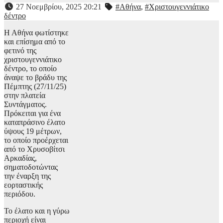
27 Νοεμβρίου, 2025 20:21
#Αθήνα
,
#Χριστουγεννιάτικο
δέντρο
Η Αθήνα φωτίστηκε
και επίσημα από το
φετινό της
χριστουγεννιάτικο
δέντρο, το οποίο
άναψε το βράδυ της
Πέμπτης (27/11/25)
στην πλατεία
Συντάγματος.
Πρόκειται για ένα
καταπράσινο έλατο
ύψους 19 μέτρων,
το οποίο προέρχεται
από το Χρυσοβίτσι
Αρκαδίας,
σηματοδοτώντας
την έναρξη της
εορταστικής
περιόδου.
Το έλατο και η γύρω
περιοχή είναι