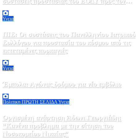
συστάσεις προστασίας του ΕΟΔΥ προς τον
κόσμο
9 Αυγούστου, 2026 11:00
0
Υγεια
ΠΙΣ: Οι συστάσεις του Πανελληνίου Ιατρικού
Συλλόγου για προστασία του κόσμου από τις
εκτεταμένες πυρκαγιές
8 Αυγούστου, 2026 18:00
0
Υγεια
Έμπολα: Αγώνας δρόμου για νέο εμβόλιο
7 Αυγούστου, 2026 23:00
0
Πολιτικη
ΠΡΩΤΗ ΣΕΛΙΔΑ
Υγεια
Οργισμένη ανάρτηση Άδωνι Γεωργιάδη:
“Κανένα προβλημα με την σίτηση του
Νοσοκομείου Νικαίας”