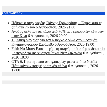
ΡΟΗ ΕΙΔΗΣΕΩΝ
Πέθανε ο συγγραφέας Γιάννης Γρηγοράκης – Έφυγε από τη
ζωή στα 76 του
6 Αυγούστου, 2026 21:00
Άνοδος πελατών σε πάνω από 70% των εμπορικών κέντρων
στην Κίνα
6 Αυγούστου, 2026 20:00
Τιμητική διάκριση για τον Ντιέγκο Λούνα στο Φεστιβάλ
Κινηματογράφου Σαράγεβο
6 Αυγούστου, 2026 19:00
Faith No More: Επιστροφή στη σκηνή μετά από μια δεκαετία
με περιοδεία σε Αυστραλία και Νέα Ζηλανδία
6 Αυγούστου,
2026 18:00
GTA 6: Πρώτη ματιά στο gameplay μέσα από το Netflix –
Πότε κάνουν πρεμιέρα τα νέα πλάνα
6 Αυγούστου, 2026
17:00