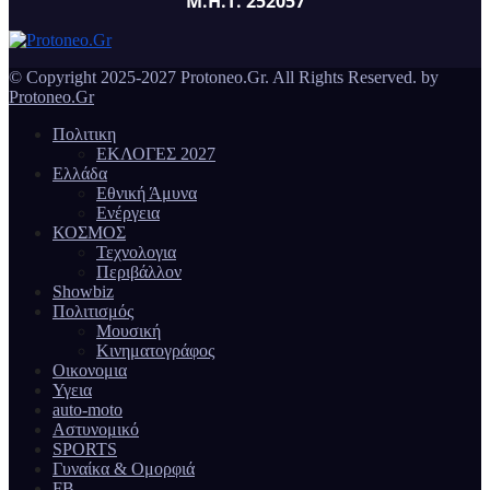
Μ.Η.Τ. 252057
© Copyright 2025-2027 Protoneo.Gr. All Rights Reserved. by
Protoneo.Gr
Πολιτικη
ΕΚΛΟΓΕΣ 2027
Ελλάδα
Εθνική Άμυνα
Ενέργεια
ΚΟΣΜΟΣ
Τεχνολογια
Περιβάλλον
Showbiz
Πολιτισμός
Μουσική
Κινηματογράφος
Οικονομια
Υγεια
auto-moto
Αστυνομικό
SPORTS
Γυναίκα & Ομορφιά
FB