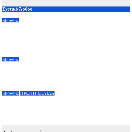
Σχετικό Άρθρο
Showbiz
Οι Μπένεντικτ Κάμπερμπατς, Μπένεντικτ Γουόνγκ και Άλαν
Κάμινγκ τάχθηκαν κατά της συγχώνευσης της Paramount με
την Warner Bros
6 Αυγούστου, 2026 09:00
Showbiz
Ράιαν Γκόσλινγκ: Πήρε το χρίσμα για τον ρόλο του Ghost
Rider στη νέα ταινία της Marvel
5 Αυγούστου, 2026 09:00
Showbiz
ΠΡΩΤΗ ΣΕΛΙΔΑ
Τάσος Χαλκιάς: Τα συγκλονιστικά πλάνα μέσα από το καμένο
σπίτι του στο Πόρτο Γερμενό
4 Αυγούστου, 2026 11:28