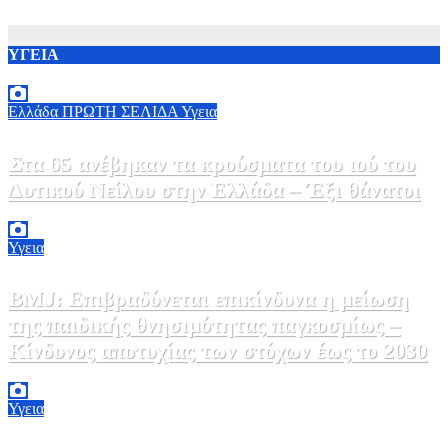
ΥΓΕΙΑ
Ελλάδα
ΠΡΩΤΗ ΣΕΛΙΔΑ
Υγεια
Στα 65 ανέβηκαν τα κρούσματα του ιού του
Δυτικού Νείλου στην Ελλάδα – Έξι θάνατοι
6 Αυγούστου, 2026 09:45
0
Υγεια
BMJ: Επιβραδύνεται επικίνδυνα η μείωση
της παιδικής θνησιμότητας παγκοσμίως –
Κίνδυνος αποτυχίας των στόχων έως το 2030
5 Αυγούστου, 2026 21:00
3
Υγεια