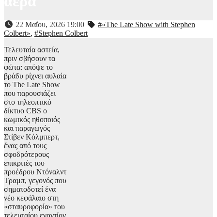
αέρα
22 Μαΐου, 2026 19:00
#«The Late Show with Stephen
Colbert»
,
#Stephen Colbert
Τελευταία αστεία,
πριν σβήσουν τα
φώτα: απόψε το
βράδυ ρίχνει αυλαία
το The Late Show
που παρουσιάζει
στο τηλεοπτικό
δίκτυο CBS ο
κωμικός ηθοποιός
και παραγωγός
Στίβεν Κόλμπερτ,
ένας από τους
σφοδρότερους
επικριτές του
προέδρου Ντόναλντ
Τραμπ, γεγονός που
σηματοδοτεί ένα
νέο κεφάλαιο στη
«σταυροφορία» του
τελευταίου εναντίον