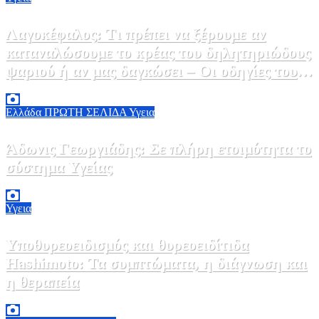
Λαγοκέφαλος: Τι πρέπει να ξέρουμε αν
καταναλώσουμε το κρέας του δηλητηριώδους
ψαριού ή αν μας δαγκώσει – Οι οδηγίες του
ΕΟΔΥ
2 Αυγούστου, 2026 13:00
1
Ελλάδα
ΠΡΩΤΗ ΣΕΛΙΔΑ
Υγεια
Άδωνις Γεωργιάδης: Σε πλήρη ετοιμότητα το
σύστημα Υγείας
2 Αυγούστου, 2026 11:49
1
Υγεια
Υποθυρεοειδισμός και θυρεοειδίτιδα
Hashimoto: Τα συμπτώματα, η διάγνωση και
η θεραπεία
2 Αυγούστου, 2026 11:00
1