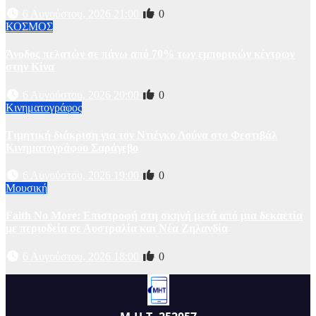
6 Αυγούστου, 2026 21:00
0
ΚΟΣΜΟΣ
Άνοδος πελατών σε πάνω από 70% των εμπορικών κέντρων
στην Κίνα
6 Αυγούστου, 2026 20:00
0
Κινηματογράφος
Τιμητική διάκριση για τον Ντιέγκο Λούνα στο Φεστιβάλ
Κινηματογράφου Σαράγεβο
6 Αυγούστου, 2026 19:00
0
Μουσική
Faith No More: Επιστροφή στη σκηνή μετά από μια δεκαετία
με περιοδεία σε Αυστραλία και Νέα Ζηλανδία
6 Αυγούστου, 2026 18:00
0