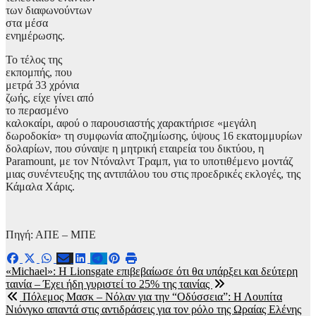
των διαφωνούντων
στα μέσα
ενημέρωσης.
Το τέλος της
εκπομπής, που
μετρά 33 χρόνια
ζωής, είχε γίνει από
το περασμένο
καλοκαίρι, αφού ο παρουσιαστής χαρακτήρισε «μεγάλη
δωροδοκία» τη συμφωνία αποζημίωσης, ύψους 16 εκατομμυρίων
δολαρίων, που σύναψε η μητρική εταιρεία του δικτύου, η
Paramount, με τον Ντόναλντ Τραμπ, για το υποτιθέμενο μοντάζ
μιας συνέντευξης της αντιπάλου του στις προεδρικές εκλογές, της
Κάμαλα Χάρις.
Πηγή: ΑΠΕ – ΜΠΕ
Πλοήγηση
«Michael»: Η Lionsgate επιβεβαίωσε ότι θα υπάρξει και δεύτερη
ταινία – Έχει ήδη γυριστεί το 25% της ταινίας
άρθρων
Πόλεμος Μασκ – Νόλαν για την “Οδύσσεια”: Η Λουπίτα
Νιόνγκο απαντά στις αντιδράσεις για τον ρόλο της Ωραίας Ελένης