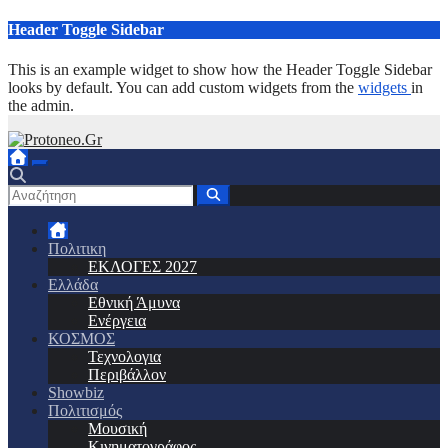
Μετάβαση
Header Toggle Sidebar
στο
περιεχόμενο
This is an example widget to show how the Header Toggle Sidebar
looks by default. You can add custom widgets from the
widgets
in
the admin.
Πολιτικη
ΕΚΛΟΓΕΣ 2027
Ελλάδα
Εθνική Άμυνα
Ενέργεια
ΚΟΣΜΟΣ
Τεχνολογια
Περιβάλλον
Showbiz
Πολιτισμός
Μουσική
Κινηματογράφος