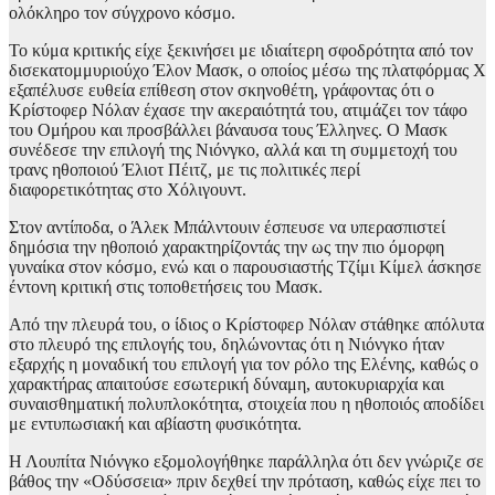
ολόκληρο τον σύγχρονο κόσμο.
Το κύμα κριτικής είχε ξεκινήσει με ιδιαίτερη σφοδρότητα από τον
δισεκατομμυριούχο Έλον Μασκ, ο οποίος μέσω της πλατφόρμας X
εξαπέλυσε ευθεία επίθεση στον σκηνοθέτη, γράφοντας ότι ο
Κρίστοφερ Νόλαν έχασε την ακεραιότητά του, ατιμάζει τον τάφο
του Ομήρου και προσβάλλει βάναυσα τους Έλληνες. Ο Μασκ
συνέδεσε την επιλογή της Νιόνγκο, αλλά και τη συμμετοχή του
τρανς ηθοποιού Έλιοτ Πέιτζ, με τις πολιτικές περί
διαφορετικότητας στο Χόλιγουντ.
Στον αντίποδα, ο Άλεκ Μπάλντουιν έσπευσε να υπερασπιστεί
δημόσια την ηθοποιό χαρακτηρίζοντάς την ως την πιο όμορφη
γυναίκα στον κόσμο, ενώ και ο παρουσιαστής Τζίμι Κίμελ άσκησε
έντονη κριτική στις τοποθετήσεις του Μασκ.
Από την πλευρά του, ο ίδιος ο Κρίστοφερ Νόλαν στάθηκε απόλυτα
στο πλευρό της επιλογής του, δηλώνοντας ότι η Νιόνγκο ήταν
εξαρχής η μοναδική του επιλογή για τον ρόλο της Ελένης, καθώς ο
χαρακτήρας απαιτούσε εσωτερική δύναμη, αυτοκυριαρχία και
συναισθηματική πολυπλοκότητα, στοιχεία που η ηθοποιός αποδίδει
με εντυπωσιακή και αβίαστη φυσικότητα.
Η Λουπίτα Νιόνγκο εξομολογήθηκε παράλληλα ότι δεν γνώριζε σε
βάθος την «Οδύσσεια» πριν δεχθεί την πρόταση, καθώς είχε πει το