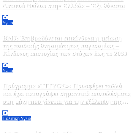
Δυτικού Νείλου στην Ελλάδα – Έξι θάνατοι
6 Αυγούστου, 2026 09:45
0
Υγεια
BMJ: Επιβραδύνεται επικίνδυνα η μείωση
της παιδικής θνησιμότητας παγκοσμίως –
Κίνδυνος αποτυχίας των στόχων έως το 2030
5 Αυγούστου, 2026 21:00
3
Υγεια
Πρόγραμμα «ΤΙΤΥΟΣ»: Προσφέρει πολλά
και έχει καταγράψει σημαντικά αποτελέσματα
στη μάχη που γίνεται για την εξάλειψη της
ηπατίτιδας C
3 Αυγούστου, 2026 12:00
1
Πολιτικη
Υγεια