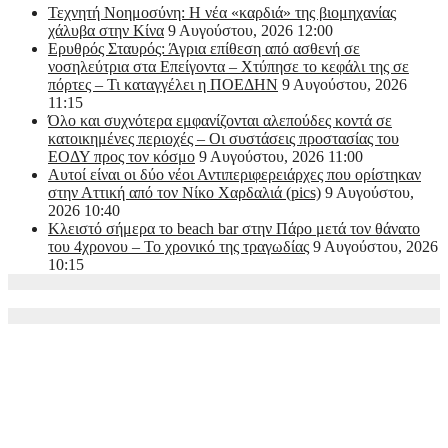
Τεχνητή Νοημοσύνη: Η νέα «καρδιά» της βιομηχανίας
χάλυβα στην Κίνα
9 Αυγούστου, 2026 12:00
Ερυθρός Σταυρός: Άγρια επίθεση από ασθενή σε
νοσηλεύτρια στα Επείγοντα – Χτύπησε το κεφάλι της σε
πόρτες – Τι καταγγέλει η ΠΟΕΔΗΝ
9 Αυγούστου, 2026
11:15
Όλο και συχνότερα εμφανίζονται αλεπούδες κοντά σε
κατοικημένες περιοχές – Οι συστάσεις προστασίας του
ΕΟΔΥ προς τον κόσμο
9 Αυγούστου, 2026 11:00
Αυτοί είναι οι δύο νέοι Αντιπεριφερειάρχες που ορίστηκαν
στην Αττική από τον Νίκο Χαρδαλιά (pics)
9 Αυγούστου,
2026 10:40
Κλειστό σήμερα το beach bar στην Πάρο μετά τον θάνατο
του 4χρονου – Το χρονικό της τραγωδίας
9 Αυγούστου, 2026
10:15