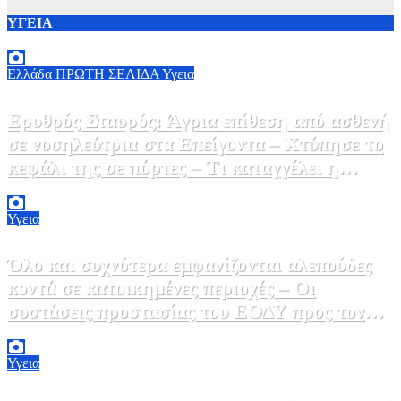
ΥΓΕΙΑ
Ελλάδα
ΠΡΩΤΗ ΣΕΛΙΔΑ
Υγεια
Ερυθρός Σταυρός: Άγρια επίθεση από ασθενή
σε νοσηλεύτρια στα Επείγοντα – Χτύπησε το
κεφάλι της σε πόρτες – Τι καταγγέλει η
ΠΟΕΔΗΝ
9 Αυγούστου, 2026 11:15
0
Υγεια
Όλο και συχνότερα εμφανίζονται αλεπούδες
κοντά σε κατοικημένες περιοχές – Οι
συστάσεις προστασίας του ΕΟΔΥ προς τον
κόσμο
9 Αυγούστου, 2026 11:00
0
Υγεια