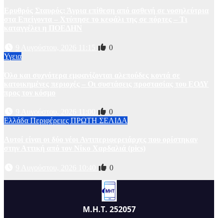
Ερυθρός Σταυρός: Άγρια επίθεση από ασθενή σε νοσηλεύτρια
στα Επείγοντα – Χτύπησε το κεφάλι της σε πόρτες – Τι
καταγγέλει η ΠΟΕΔΗΝ
9 Αυγούστου, 2026 11:15
0
Υγεια
Όλο και συχνότερα εμφανίζονται αλεπούδες κοντά σε
κατοικημένες περιοχές – Οι συστάσεις προστασίας του ΕΟΔΥ
προς τον κόσμο
9 Αυγούστου, 2026 11:00
0
Ελλάδα
Περιφέρειες
ΠΡΩΤΗ ΣΕΛΙΔΑ
Αυτοί είναι οι δύο νέοι Αντιπεριφερειάρχες που ορίστηκαν
στην Αττική από τον Νίκο Χαρδαλιά (pics)
9 Αυγούστου, 2026 10:40
0
Μ.Η.Τ. 252057