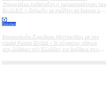
Υπουργείου Ανάπτυξης η χρηματοδότηση του
ΕΛΙΔΕΚ – Στήριξη με πράξεις σε έρευνα και
καινοτομία»
5 Αυγούστου, 2026 16:30
1
Πολιτικη
Επικοινωνία Κυριάκου Μητσοτάκη με τον
Abdel Fattah El-Sisi – Η Αίγυπτος τέθηκε
στη διάθεση της Ελλάδας για βοήθεια στις
φωτιές
5 Αυγούστου, 2026 15:58
1