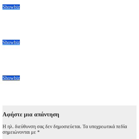
Showbiz
Οι BTS γύρισαν την πλάτη τους στα Grammy: Το γκρουπ της
K-pop δεν θα υποβάλει υποψηφιότητα στα φετινά βραβεία
8 Αυγούστου, 2026 22:00
Showbiz
Michael 2: Η Lionsgate στοχεύει σε κυκλοφορία της ταινίας
στα τέλη του 2027 με αρχές του 2028
8 Αυγούστου, 2026 13:00
Showbiz
Amazon: Προετοιμάζει τη συνέχεια του ντοκιμαντέρ Melania
8 Αυγούστου, 2026 12:00
Αφήστε μια απάντηση
Η ηλ. διεύθυνση σας δεν δημοσιεύεται.
Τα υποχρεωτικά πεδία
σημειώνονται με
*