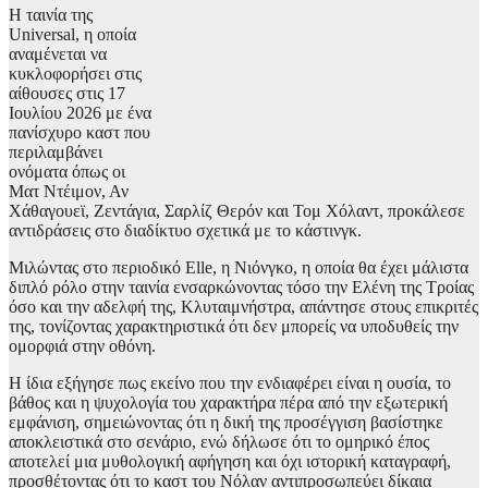
Η ταινία της
Universal, η οποία
αναμένεται να
κυκλοφορήσει στις
αίθουσες στις 17
Ιουλίου 2026 με ένα
πανίσχυρο καστ που
περιλαμβάνει
ονόματα όπως οι
Ματ Ντέιμον, Αν
Χάθαγουεϊ, Ζεντάγια, Σαρλίζ Θερόν και Τομ Χόλαντ, προκάλεσε
αντιδράσεις στο διαδίκτυο σχετικά με το κάστινγκ.
Μιλώντας στο περιοδικό Elle, η Νιόνγκο, η οποία θα έχει μάλιστα
διπλό ρόλο στην ταινία ενσαρκώνοντας τόσο την Ελένη της Τροίας
όσο και την αδελφή της, Κλυταιμνήστρα, απάντησε στους επικριτές
της, τονίζοντας χαρακτηριστικά ότι δεν μπορείς να υποδυθείς την
ομορφιά στην οθόνη.
Η ίδια εξήγησε πως εκείνο που την ενδιαφέρει είναι η ουσία, το
βάθος και η ψυχολογία του χαρακτήρα πέρα από την εξωτερική
εμφάνιση, σημειώνοντας ότι η δική της προσέγγιση βασίστηκε
αποκλειστικά στο σενάριο, ενώ δήλωσε ότι το ομηρικό έπος
αποτελεί μια μυθολογική αφήγηση και όχι ιστορική καταγραφή,
προσθέτοντας ότι το καστ του Νόλαν αντιπροσωπεύει δίκαια