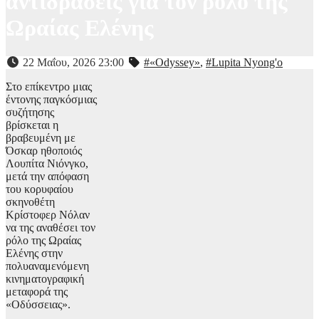
αντιδράσεις για τον ρόλο της
Ωραίας Ελένης
22 Μαΐου, 2026 23:00
#«Odyssey»
,
#Lupita Nyong'o
Στο επίκεντρο μιας
έντονης παγκόσμιας
συζήτησης
βρίσκεται η
βραβευμένη με
Όσκαρ ηθοποιός
Λουπίτα Νιόνγκο,
μετά την απόφαση
του κορυφαίου
σκηνοθέτη
Κρίστοφερ Νόλαν
να της αναθέσει τον
ρόλο της Ωραίας
Ελένης στην
πολυαναμενόμενη
κινηματογραφική
μεταφορά της
«Οδύσσειας».