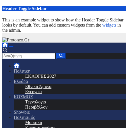
Μετάβαση
Header Toggle Sidebar
στο
περιεχόμενο
This is an example widget to show how the Header Toggle Sidebar
looks by default. You can add custom widgets from the
widgets
in
the admin.
Πολιτικη
ΕΚΛΟΓΕΣ 2027
Ελλάδα
Εθνική Άμυνα
Ενέργεια
ΚΟΣΜΟΣ
Τεχνολογια
Περιβάλλον
Showbiz
Πολιτισμός
Μουσική
Κινηματογράφος