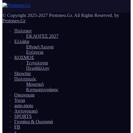
© Copyright 2025-2027 Protoneo.Gr. All Rights Reserved. by
Protoneo.Gr
Πολιτικη
ΕΚΛΟΓΕΣ 2027
Ελλάδα
Εθνική Άμυνα
Ενέργεια
ΚΟΣΜΟΣ
Τεχνολογια
Περιβάλλον
Showbiz
Πολιτισμός
Μουσική
Κινηματογράφος
Οικονομια
Υγεια
auto-moto
Αστυνομικό
SPORTS
Γυναίκα & Ομορφιά
FB
x