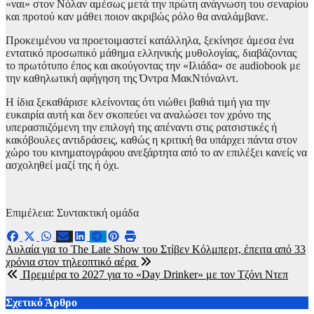
«ναι» στον Νόλαν αμέσως μετά την πρώτη ανάγνωση του σεναρίου
και προτού καν μάθει ποιον ακριβώς ρόλο θα αναλάμβανε.
Προκειμένου να προετοιμαστεί κατάλληλα, ξεκίνησε άμεσα ένα
εντατικό προσωπικό μάθημα ελληνικής μυθολογίας, διαβάζοντας
το πρωτότυπο έπος και ακούγοντας την «Ιλιάδα» σε audiobook με
την καθηλωτική αφήγηση της Όντρα ΜακΝτόναλντ.
Η ίδια ξεκαθάρισε κλείνοντας ότι νιώθει βαθιά τιμή για την
ευκαιρία αυτή και δεν σκοπεύει να αναλώσει τον χρόνο της
υπερασπιζόμενη την επιλογή της απέναντι στις ρατσιστικές ή
κακόβουλες αντιδράσεις, καθώς η κριτική θα υπάρχει πάντα στον
χώρο του κινηματογράφου ανεξάρτητα από το αν επιλέξει κανείς να
ασχοληθεί μαζί της ή όχι.
Επιμέλεια: Συντακτική ομάδα
Πλοήγηση
Αυλαία για το The Late Show του Στίβεν Κόλμπερτ, έπειτα από 33
χρόνια στον τηλεοπτικό αέρα
άρθρων
Πρεμιέρα το 2027 για το «Day Drinker» με τον Τζόνι Ντεπ
Σχετικό Άρθρο