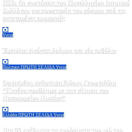
ΠΙΣ: Οι συστάσεις του Πανελληνίου Ιατρικού
Συλλόγου για προστασία του κόσμου από τις
εκτεταμένες πυρκαγιές
8 Αυγούστου, 2026 18:00
0
Υγεια
Έμπολα: Αγώνας δρόμου για νέο εμβόλιο
7 Αυγούστου, 2026 23:00
0
Πολιτικη
ΠΡΩΤΗ ΣΕΛΙΔΑ
Υγεια
Οργισμένη ανάρτηση Άδωνι Γεωργιάδη:
“Κανένα προβλημα με την σίτηση του
Νοσοκομείου Νικαίας”
7 Αυγούστου, 2026 11:30
0
Ελλάδα
ΠΡΩΤΗ ΣΕΛΙΔΑ
Υγεια
Στα 65 ανέβηκαν τα κρούσματα του ιού του