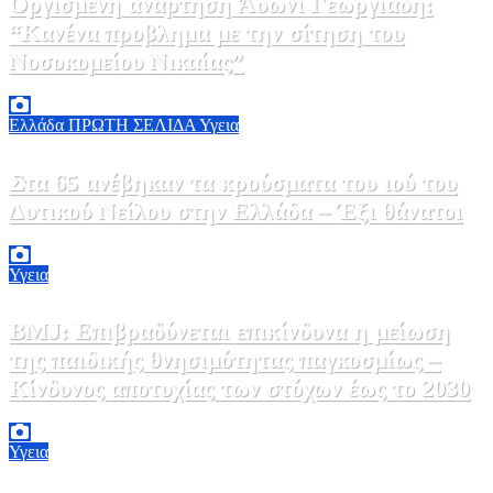
Οργισμένη ανάρτηση Άδωνι Γεωργιάδη:
“Κανένα προβλημα με την σίτηση του
Νοσοκομείου Νικαίας”
7 Αυγούστου, 2026 11:30
0
Ελλάδα
ΠΡΩΤΗ ΣΕΛΙΔΑ
Υγεια
Στα 65 ανέβηκαν τα κρούσματα του ιού του
Δυτικού Νείλου στην Ελλάδα – Έξι θάνατοι
6 Αυγούστου, 2026 09:45
0
Υγεια
BMJ: Επιβραδύνεται επικίνδυνα η μείωση
της παιδικής θνησιμότητας παγκοσμίως –
Κίνδυνος αποτυχίας των στόχων έως το 2030
5 Αυγούστου, 2026 21:00
3
Υγεια