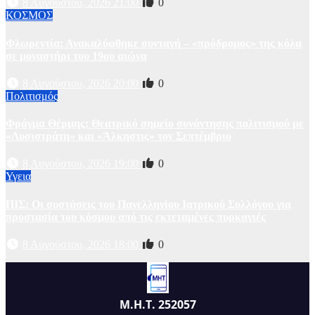
8 Αυγούστου, 2026 21:00
0
ΚΟΣΜΟΣ
Φλωρεντία: Ανακαλύφθηκε συνταγή – «πρόδρομος» της κόλα
σε μοναστήρι του 19ου αιώνα
8 Αυγούστου, 2026 20:00
0
Πολιτισμός
Φράγμα Θέρμης: Θεατρικό σημείο συνάντησης πολιτισμού με
«Λυσιστράτη» και «Άλκηστις» τον Σεπτέμβριο
8 Αυγούστου, 2026 19:00
0
Υγεια
ΠΙΣ: Οι συστάσεις του Πανελληνίου Ιατρικού Συλλόγου για
προστασία του κόσμου από τις εκτεταμένες πυρκαγιές
8 Αυγούστου, 2026 18:00
0
Μ.Η.Τ. 252057