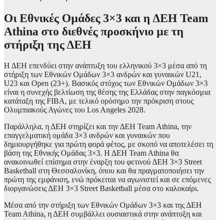
Οι Εθνικές Ομάδες 3×3 και η ΔΕΗ Team
Athina στο διεθνές προσκήνιο με τη
στήριξη της ΔΕΗ
Η ΔΕΗ επενδύει στην ανάπτυξη του ελληνικού 3×3 μέσα από τη
στήριξη των Εθνικών Ομάδων 3×3 ανδρών και γυναικών U21,
U23 και Open (23+). Βασικός στόχος των Εθνικών Ομάδων 3×3
είναι η συνεχής βελτίωση της θέσης της Ελλάδας στην παγκόσμια
κατάταξη της FIBA, με τελικό ορόσημο την πρόκριση στους
Ολυμπιακούς Αγώνες του Los Angeles 2028.
Παράλληλα, η ΔΕΗ στηρίζει και την ΔΕΗ Team Athina, την
επαγγελματική ομάδα 3×3 ανδρών και γυναικών που
δημιουργήθηκε για πρώτη φορά φέτος, με σκοπό να αποτελέσει τη
βάση της Εθνικής Ομάδας 3×3. Η ΔΕΗ Team Athina θα
ανακοινωθεί επίσημα στην έναρξη του φετινού ΔΕΗ 3×3 Street
Basketball στη Θεσσαλονίκη, όπου και θα πραγματοποιήσει την
πρώτη της εμφάνιση, ενώ πρόκειται να αγωνιστεί και σε επόμενες
διοργανώσεις ΔΕΗ 3×3 Street Basketball μέσα στο καλοκαίρι.
Μέσα από την στήριξη των Εθνικών Ομάδων 3×3 και της ΔΕΗ
Team Athina, η ΔΕΗ συμβάλλει ουσιαστικά στην ανάπτυξη και