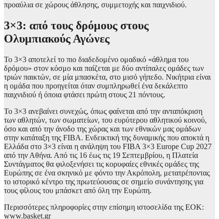
προαύλια σε χώρους άθλησης, συμμετοχής και παιχνιδιού.
3×3: από τους δρόμους στους
Ολυμπιακούς Αγώνες
Το 3×3 αποτελεί το πιο διαδεδομένο ομαδικό «άθλημα του
δρόμου» στον κόσμο και παίζεται με δύο αντίπαλες ομάδες των
τριών παικτών, σε μία μπασκέτα, στο μισό γήπεδο. Νικήτρια είναι
η ομάδα που προηγείται όταν συμπληρωθεί ένα δεκάλεπτο
παιχνιδιού ή όποια φτάσει πρώτη στους 21 πόντους.
Το 3×3 ανεβαίνει συνεχώς, όπως φαίνεται από την ανταπόκριση
των αθλητών, των σωματείων, του ευρύτερου αθλητικού κοινού,
όσο και από την άνοδο της χώρας και των εθνικών μας ομάδων
στην κατάταξη της FIBΑ. Ενδεικτική της δυναμικής που αποκτά η
Ελλάδα στο 3×3 είναι η ανάληψη του FIBA 3×3 Europe Cup 2027
από την Αθήνα. Από τις 16 έως τις 19 Σεπτεμβρίου, η Πλατεία
Συντάγματος θα φιλοξενήσει τις κορυφαίες εθνικές ομάδες της
Ευρώπης σε ένα σκηνικό με φόντο την Ακρόπολη, μετατρέποντας
το ιστορικό κέντρο της πρωτεύουσας σε σημείο συνάντησης για
τους φίλους του μπάσκετ από όλη την Ευρώπη.
Περισσότερες πληροφορίες στην επίσημη ιστοσελίδα της ΕΟΚ:
www.basket.gr