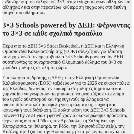
ενδυνάμωση του ελληνικού 3×3, στην ενίσχυση νέων αθλητών και
αθλητριών και στην περαιτέρω καθιέρωση της χώρας στη διεθνή
σκηνή του αθλήματος.
3×3 Schools powered by ΔΕΗ: Φέρνοντας
το 3×3 σε κάθε σχολικό προαύλιο
Πέρα από το ΔΕΗ 3×3 Street Basketball, η ΔΕΗ και η Ελληνική
Ομοσπονδία Καλαθοσφαίρισης (ΕΟΚ) συνεχίζουν για τέταρτη
συνεχή χρονιά την πρωτοβουλία 3×3 Schools powered by ΔΕΗ,
συστήνοντας το συναρπαστικό Ολυμπιακό άθλημα του 3×3 σε
χιλιάδες μαθητές σε όλη τη χώρα.
Στα πλαίσια τη δράσης, η ΔΕΗ με την Ελληνική Ομοσπονδία
Καλαθοσφαίρισης (ΕΟΚ) ταξιδεύουν για το 2026 σε είκοσι πόλεις
της Ελλάδας, δίνοντας την ευκαιρία σε μαθητές δημοτικού και
γυμνασίου να γνωρίσουν το μπάσκετ, να αναπτύξουν το πνεύμα
του υγιούς αθλητισμού και της ευγενούς άμιλλας και να
αποκομίσουν πολύτιμα οφέλη για τη σωματική, ψυχική και
κοινωνική τους διάπλαση. Η πρώτη φάση του ΔΕΗ 3×3 Schools
powered by ΔΕΗ για τη φετινή χρονιά ολοκληρώθηκε πρόσφατα,
περνώντας από το Γύθειο, την Αρεόπολη, τη Σαλαμίνα, την
Κυπαρισσία, τα Φιλιατρά, τη Ρόδο, την Κηφισιά (Πολιτεία), την
Κοζάνη, την Τζια και την Ηλιούπολη, μετατρέποντας τα σχολικά