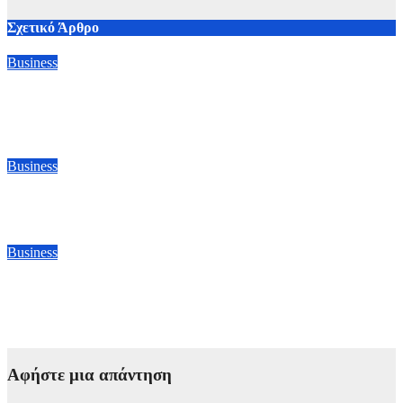
Σχετικό Άρθρο
Business
ΔΕΗ: EBITDA στο 1,2 δισ. – Διπλασιασμός των κερδών στα
400 εκατ. ευρώ το εξάμηνο
5 Αυγούστου, 2026 20:00
Business
ΔΕΗ: Μπαίνει στην αγορά της Πολωνίας
3 Αυγούστου, 2026 13:00
Business
Eurobank: Ανακοίνωσε συνολικά καθαρά κέρδη 738 εκατ.
ευρώ στο πρώτο εξάμηνο – Αυξημένα κατά 6,8%
2 Αυγούστου, 2026 21:00
Αφήστε μια απάντηση