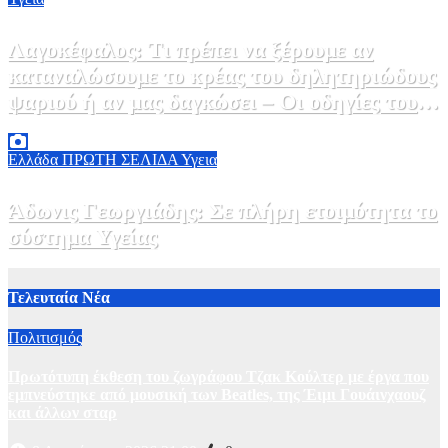
Λαγοκέφαλος: Τι πρέπει να ξέρουμε αν
καταναλώσουμε το κρέας του δηλητηριώδους
ψαριού ή αν μας δαγκώσει – Οι οδηγίες του
ΕΟΔΥ
2 Αυγούστου, 2026 13:00
1
Ελλάδα
ΠΡΩΤΗ ΣΕΛΙΔΑ
Υγεια
Άδωνις Γεωργιάδης: Σε πλήρη ετοιμότητα το
σύστημα Υγείας
2 Αυγούστου, 2026 11:49
1
Τελευταία Νέα
Πολιτισμός
Πρωτότυπη έκθεση του ζωγράφου Τζακ Κούλτερ με έργα που
εμπνεύστηκε από μουσική των Beatles, της Έιμι Γουάινχαουζ
και άλλων σταρ