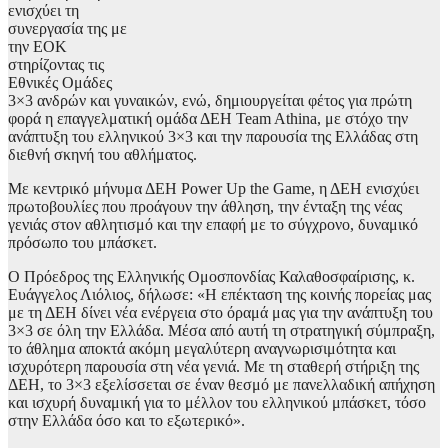
ενισχύει τη
συνεργασία της με
την ΕΟΚ
στηρίζοντας τις
Εθνικές Ομάδες
3×3 ανδρών και γυναικών, ενώ, δημιουργείται φέτος για πρώτη
φορά η επαγγελματική ομάδα ΔΕΗ Team Athina, με στόχο την
ανάπτυξη του ελληνικού 3×3 και την παρουσία της Ελλάδας στη
διεθνή σκηνή του αθλήματος.
Με κεντρικό μήνυμα ΔΕΗ Power Up the Game, η ΔΕΗ ενισχύει
πρωτοβουλίες που προάγουν την άθληση, την ένταξη της νέας
γενιάς στον αθλητισμό και την επαφή με το σύγχρονο, δυναμικό
πρόσωπο του μπάσκετ.
Ο Πρόεδρος της Ελληνικής Ομοσπονδίας Καλαθοσφαίρισης, κ.
Ευάγγελος Λιόλιος, δήλωσε: «Η επέκταση της κοινής πορείας μας
με τη ΔΕΗ δίνει νέα ενέργεια στο όραμά μας για την ανάπτυξη του
3×3 σε όλη την Ελλάδα. Μέσα από αυτή τη στρατηγική σύμπραξη,
το άθλημα αποκτά ακόμη μεγαλύτερη αναγνωρισιμότητα και
ισχυρότερη παρουσία στη νέα γενιά. Με τη σταθερή στήριξη της
ΔΕΗ, το 3×3 εξελίσσεται σε έναν θεσμό με πανελλαδική απήχηση
και ισχυρή δυναμική για το μέλλον του ελληνικού μπάσκετ, τόσο
στην Ελλάδα όσο και το εξωτερικό».