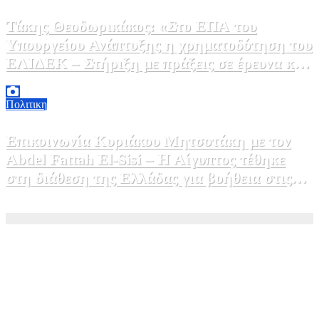
Τάκης Θεοδωρικάκος: «Στο ΕΠΑ του
Υπουργείου Ανάπτυξης η χρηματοδότηση του
ΕΛΙΔΕΚ – Στήριξη με πράξεις σε έρευνα και
καινοτομία»
5 Αυγούστου, 2026 16:30
1
Πολιτικη
Επικοινωνία Κυριάκου Μητσοτάκη με τον
Abdel Fattah El-Sisi – Η Αίγυπτος τέθηκε
στη διάθεση της Ελλάδας για βοήθεια στις
φωτιές
5 Αυγούστου, 2026 15:58
1