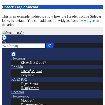
Μετάβαση
Header Toggle Sidebar
στο
περιεχόμενο
This is an example widget to show how the Header Toggle Sidebar
looks by default. You can add custom widgets from the
widgets
in
the admin.
Πολιτικη
ΕΚΛΟΓΕΣ 2027
Ελλάδα
Εθνική Άμυνα
Ενέργεια
ΚΟΣΜΟΣ
Τεχνολογια
Περιβάλλον
Showbiz
Πολιτισμός
Μουσική
Κινηματογράφος