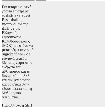
Για τέταρτη συνεχή
χρονιά επιστρέφει
το ΔΕΗ 3×3 Street
Basketball, η
πρωτοβουλία της
ΔΕΗ με την
Ελληνική
Ομοσπονδία
Καλαθοσφαίρισης
(ΕΟΚ), με στόχο να
μετατρέψει κεντρικά
σημεία πόλεων σε
ζωντανά γήπεδα,
δίνοντας χώρο στην
ενέργεια του
αθλητισμού και τη
δυναμική του 3×3
και συμβάλλοντας
καθοριστικά στην
εξωστρέφεια και τη
διάδοση του
αθλήματος.
Παράλληλα, η ΔΕΗ