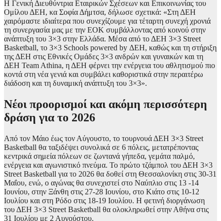
Η Γενική Διευθύντρια Εταιρικών Σχέσεων και Επικοινωνίας του
Ομίλου ΔΕΗ, κα Σοφία Δήμτσα, δήλωσε σχετικά: «Στη ΔΕΗ
χαιρόμαστε ιδιαίτερα που συνεχίζουμε για τέταρτη συνεχή χρονιά
τη συνεργασία μας με την ΕΟΚ συμβάλλοντας από κοινού στην
ανάπτυξη του 3×3 στην Ελλάδα. Μέσα από το ΔΕΗ 3×3 Street
Basketball, το 3×3 Schools powered by ΔΕΗ, καθώς και τη στήριξη
της ΔΕΗ στις Εθνικές Ομάδες 3×3 ανδρών και γυναικών και τη
ΔΕΗ Team Athina, η ΔΕΗ φέρνει την ενέργεια του αθλητισμού πιο
κοντά στη νέα γενιά και συμβάλει καθοριστικά στην περαιτέρω
διάδοση και τη δυναμική ανάπτυξη του 3×3».
Νέοι προορισμοί και ακόμη περισσότερη
δράση για το 2026
Από τον Μάιο έως τον Αύγουστο, το τουρνουά ΔΕΗ 3×3 Street
Basketball θα ταξιδέψει συνολικά σε 6 πόλεις, μετατρέποντας
κεντρικά σημεία πόλεων σε ζωντανά γήπεδα, γεμάτα παλμό,
ενέργεια και αγωνιστικό πνεύμα. Το πρώτο τζάμπολ του ΔΕΗ 3×3
Street Basketball για το 2026 θα δοθεί στη Θεσσαλονίκη στις 30-31
Μαΐου, ενώ, ο αγώνας θα συνεχιστεί στο Ναύπλιο στις 13 -14
Ιουνίου, στην Ξάνθη στις 27-28 Ιουνίου, στο Κιάτο στις 10-12
Ιουλίου και στη Ρόδο στις 18-19 Ιουλίου. Η φετινή διοργάνωση
του ΔΕΗ 3×3 Street Basketball θα ολοκληρωθεί στην Αθήνα στις
31 Ιουλίου με 2 Αυγούστου.