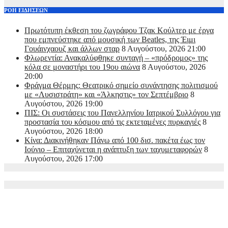
ΡΟΗ ΕΙΔΗΣΕΩΝ
Πρωτότυπη έκθεση του ζωγράφου Τζακ Κούλτερ με έργα
που εμπνεύστηκε από μουσική των Beatles, της Έιμι
Γουάινχαουζ και άλλων σταρ
8 Αυγούστου, 2026 21:00
Φλωρεντία: Ανακαλύφθηκε συνταγή – «πρόδρομος» της
κόλα σε μοναστήρι του 19ου αιώνα
8 Αυγούστου, 2026
20:00
Φράγμα Θέρμης: Θεατρικό σημείο συνάντησης πολιτισμού
με «Λυσιστράτη» και «Άλκηστις» τον Σεπτέμβριο
8
Αυγούστου, 2026 19:00
ΠΙΣ: Οι συστάσεις του Πανελληνίου Ιατρικού Συλλόγου για
προστασία του κόσμου από τις εκτεταμένες πυρκαγιές
8
Αυγούστου, 2026 18:00
Κίνα: Διακινήθηκαν Πάνω από 100 δισ. πακέτα έως τον
Ιούνιο – Επιταχύνεται η ανάπτυξη των ταχυμεταφορών
8
Αυγούστου, 2026 17:00