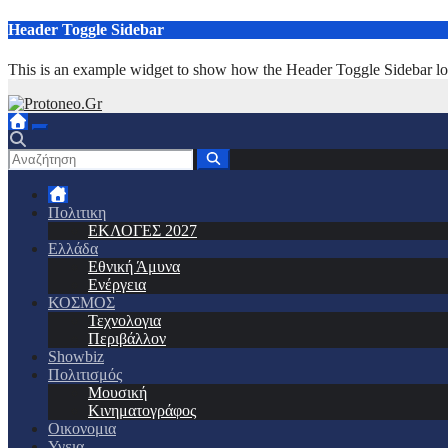
Μετάβαση
Header Toggle Sidebar
στο
περιεχόμενο
This is an example widget to show how the Header Toggle Sidebar lo
Πολιτικη
ΕΚΛΟΓΕΣ 2027
Ελλάδα
Εθνική Άμυνα
Ενέργεια
ΚΟΣΜΟΣ
Τεχνολογια
Περιβάλλον
Showbiz
Πολιτισμός
Μουσική
Κινηματογράφος
Οικονομια
Υγεια