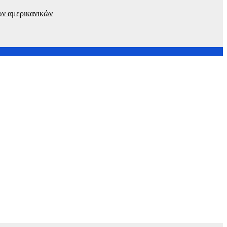
λων αμερικανικών
ιο ανταγωνιστική,