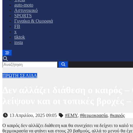
auto-moto
Αστυνομικό
SPORTS
Γυναίκα & Ομορφιά
FB
x
tiktok
insta
ΠΡΩΤΗ ΣΕΛΙΔΑ
Δεν αλλάζει διάθεση ο καιρός –
λείψουν και οι τοπικές βροχές
13 Απριλίου, 2025 09:05
#ΕΜΥ
,
#θερμοκρασία
,
#καιρός
Ο καιρός δεν αλλάζει διάθεση και θα συνεχίσει να δείχνει το καλό
θερμοκρασία να φτάνει και στους 20 βαθμούς, αλλά το μενού θα έχει