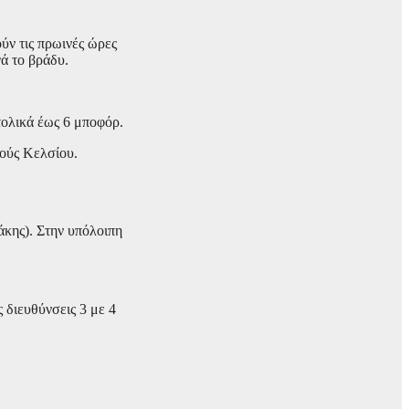
ούν τις πρωινές ώρες
ά το βράδυ.
ατολικά έως 6 μποφόρ.
μούς Κελσίου.
άκης). Στην υπόλοιπη
ς διευθύνσεις 3 με 4