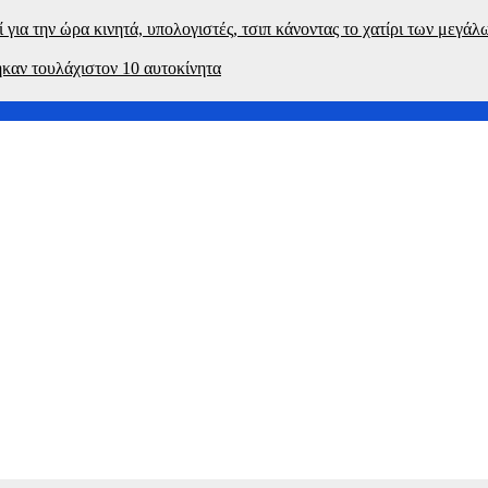
για την ώρα κινητά, υπολογιστές, τσιπ κάνοντας το χατίρι των μεγά
καν τουλάχιστον 10 αυτοκίνητα
ν επίθεση
ετριμμένη η συζύγός του
ση της παραγωγικής βάσης στρατηγική προτεραιότητα για μία π