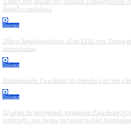
Χαμός στο κόμμα της Μαρίας Καρυστιανού: Αν
ύπαρξη «αυλών»»
5 Αυγούστου, 2026 17:00
0
Πολιτικη
Τάκης Θεοδωρικάκος: «Στο ΕΠΑ του Υπουργεί
καινοτομία»
5 Αυγούστου, 2026 16:30
1
Πολιτικη
Επικοινωνία Κυριάκου Μητσοτάκη με τον Abdel
5 Αυγούστου, 2026 15:58
1
Πολιτικη
Σήμερα θα υπογραφεί παρουσία Κυριάκου Μητ
ανάπτυξη του έργου της ηλεκτρικής διασύνδ
5 Αυγούστου, 2026 15:00
1