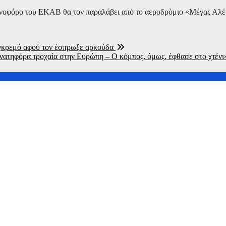
ενοφόρο του ΕΚΑΒ θα τον παραλάβει από το αεροδρόμιο «Μέγας Αλέ
ε γκρεμό αφού τον έσπρωξε αρκούδα
νατηφόρα τροχαία στην Ευρώπη – Ο κόμπος, όμως, έφθασε στο χτένι
ν επίθεση
ετριμμένη η συζύγός του
ση της παραγωγικής βάσης στρατηγική προτεραιότητα για μία π