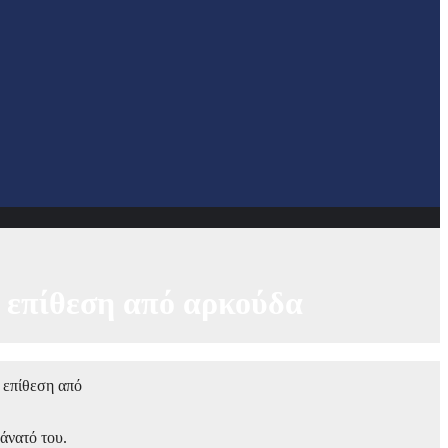
ε επίθεση από αρκούδα
 επίθεση από
άνατό του.