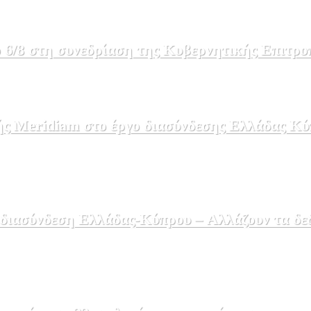
 6/8 στη συνεδρίαση της Κυβερνητικής Επιτρο
ής Meridiam στο έργο διασύνδεσης Ελλάδας Κύ
 διασύνδεση Ελλάδας-Κύπρου – Αλλάζουν τα δε