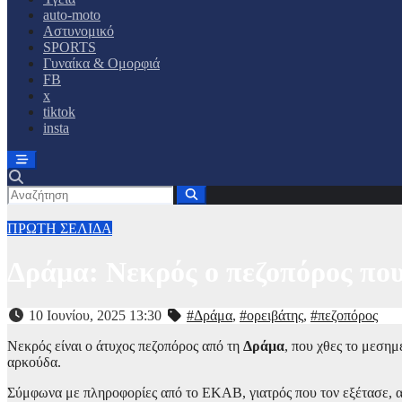
auto-moto
Αστυνομικό
SPORTS
Γυναίκα & Ομορφιά
FB
x
tiktok
insta
ΠΡΩΤΗ ΣΕΛΙΔΑ
Δράμα: Νεκρός ο πεζοπόρος που
10 Ιουνίου, 2025 13:30
#Δράμα
,
#ορειβάτης
,
#πεζοπόρος
Νεκρός είναι ο άτυχος πεζοπόρος από τη
Δράμα
, που χθες το μεση
αρκούδα.
Σύμφωνα με πληροφορίες από το ΕΚΑΒ, γιατρός που τον εξέτασε, α