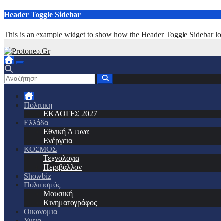
Μετάβαση
Header Toggle Sidebar
στο
περιεχόμενο
This is an example widget to show how the Header Toggle Sidebar lo
Πολιτικη
ΕΚΛΟΓΕΣ 2027
Ελλάδα
Εθνική Άμυνα
Ενέργεια
ΚΟΣΜΟΣ
Τεχνολογια
Περιβάλλον
Showbiz
Πολιτισμός
Μουσική
Κινηματογράφος
Οικονομια
Υγεια