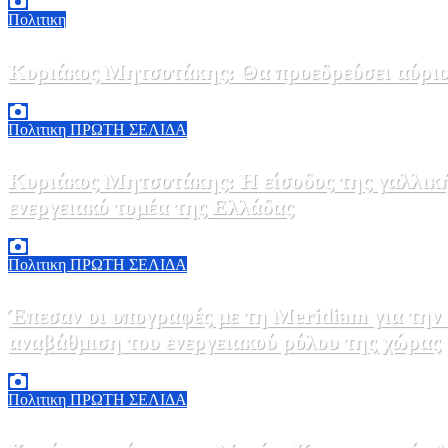
Πολιτικη
Κυριάκος Μητσοτάκης: Θα προεδρεύσει αύριο
5 Αυγούστου, 2026 19:30
2
Πολιτικη
ΠΡΩΤΗ ΣΕΛΙΔΑ
Κυριάκος Μητσοτάκης: Η είσοδος της γαλλικ
ενεργειακό τομέα της Ελλάδας
5 Αυγούστου, 2026 18:40
1
Πολιτικη
ΠΡΩΤΗ ΣΕΛΙΔΑ
Έπεσαν οι υπογραφές με τη Meridiam για την
αναβάθμιση του ενεργειακού ρόλου της χώρας
5 Αυγούστου, 2026 18:00
2
Πολιτικη
ΠΡΩΤΗ ΣΕΛΙΔΑ