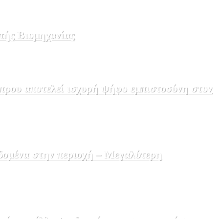
πής Βιομηχανίας
πρου αποτελεί ισχυρή ψήφο εμπιστοσύνη στον
δομένα στην περιοχή – Μεγαλύτερη