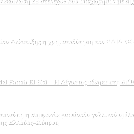
ακοίνωση 22 στελεχών που αποχώρησαν με αιχμέ
ου Ανάπτυξης η χρηματοδότηση του ΕΛΙΔΕΚ – 
 Fattah El-Sisi – Η Αίγυπτος τέθηκε στη διάθ
σοτάκη η συμφωνία για είσοδο γαλλικού ομίλο
εσης Ελλάδας–Κύπρου