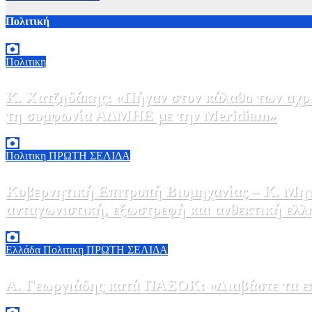
Πολιτική
Πολιτικη
Κ. Χατζηδάκης: «Πήγαν στον κάλαθο των αχρή
τη συμφωνία ΑΔΜΗΕ με την Meridiam»
6 Αυγούστου, 2026 15:00
0
Πολιτικη
ΠΡΩΤΗ ΣΕΛΙΔΑ
Κυβερνητική Επιτροπή Βιομηχανίας – Κ. Μητ
ανταγωνιστική, εξωστρεφή και ανθεκτική ελλ
6 Αυγούστου, 2026 14:00
0
Ελλάδα
Πολιτικη
ΠΡΩΤΗ ΣΕΛΙΔΑ
Α. Γεωργιάδης κατά ΠΑΣΟΚ: «Διαβάστε τα επί
6 Αυγούστου, 2026 13:02
0