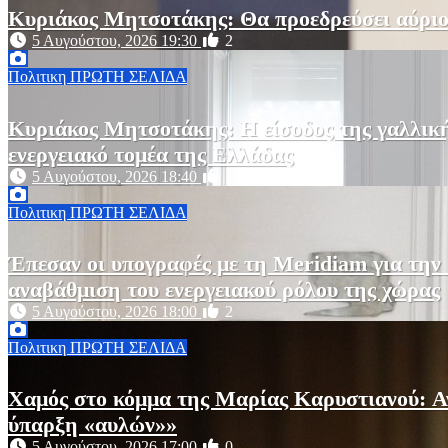
Κυριάκος Μητσοτάκης: Θα προεδρεύσει αύριο
5 Αυγούστου, 2026 19:30
2
Πολιτικη
ΠΡΩΤΗ ΣΕΛΙΔΑ
Κυριάκος Μητσοτάκης: Η είσοδος της γαλλικ
ενεργειακό τομέα της Ελλάδας
5 Αυγούστου, 2026 18:40
1
Πολιτικη
ΠΡΩΤΗ ΣΕΛΙΔΑ
Έπεσαν οι υπογραφές με τη Meridiam για την
αναβάθμιση του ενεργειακού ρόλου της χώρας
5 Αυγούστου, 2026 18:00
2
Πολιτικη
ΠΡΩΤΗ ΣΕΛΙΔΑ
Χαμός στο κόμμα της Μαρίας Καρυστιανού: Αν
ύπαρξη «αυλών»»
5 Αυγούστου, 2026 17:00
0