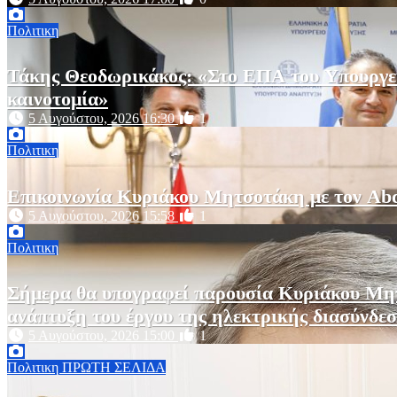
Πολιτικη
Τάκης Θεοδωρικάκος: «Στο ΕΠΑ του Υπουργεί
καινοτομία»
5 Αυγούστου, 2026 16:30
1
Πολιτικη
Επικοινωνία Κυριάκου Μητσοτάκη με τον Abdel
5 Αυγούστου, 2026 15:58
1
Πολιτικη
Σήμερα θα υπογραφεί παρουσία Κυριάκου Μητ
ανάπτυξη του έργου της ηλεκτρικής διασύνδ
5 Αυγούστου, 2026 15:00
1
Πολιτικη
ΠΡΩΤΗ ΣΕΛΙΔΑ