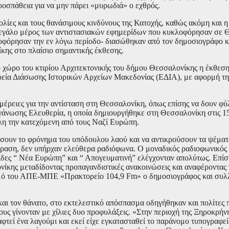
προσπάθεια για να μην πάρει «μυρωδιά» ο εχθρός.
λίες και τους θανάσιμους κινδύνους της Κατοχής, καθώς ακόμη και 
μεγάλο μέρος των αντιστασιακών εφημερίδων που κυκλοφόρησαν σε 
οφόρησαν την εν λόγω περίοδο- διασώθηκαν από τον δημοσιογράφο κα
ίκης στο πλαίσιο σημαντικής έκθεσης.
 χώρο του κτιρίου Αρχιτεκτονικής του δήμου Θεσσαλονίκης η έκθεσ
ιρεία Διάσωσης Ιστορικών Αρχείων Μακεδονίας (ΕΔΙΑ), με αφορμή τ
ομέρειες για την αντίσταση στη Θεσσαλονίκη, όπως επίσης να δουν φ
γάνωσης Ελευθερία, η οποία δημιουργήθηκε στη Θεσσαλονίκη στις 1
λη την κατεχόμενη από τους Ναζί Ευρώπη.
ώσουν το φρόνημα του υπόδουλου λαού και να αντικρούσουν τα ψέματ
όραση, δεν υπήρχαν ελεύθερα ραδιόφωνα. Ο μοναδικός ραδιοφωνικός
ίδες “ Νέα Ευρώπη” και “ Απογευματινή” ελέγχονταν απολύτως. Επίσ
ίκης μεταδίδοντας προπαγανδιστικές ανακοινώσεις και αναφέροντας τ
μό του ΑΠΕ-ΜΠΕ «Πρακτορείο 104,9 Fm» ο δημοσιογράφος και συλ
αι τον θάνατο, στο εκτελεστικό απόσπασμα οδηγήθηκαν και πολίτες π
ους γίνονταν με χίλιες δυο προφυλάξεις. «Στην περιοχή της Ξηροκρήνη
αφτεί ένα λαγούμι και εκεί είχε εγκατασταθεί το παράνομο τυπογραφε