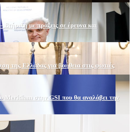
Στήριξη με πράξεις σε έρευνα και
εση της Ελλάδας για βοήθεια στις φωτιές
υ Meridiam στην GSI που θα αναλάβει την