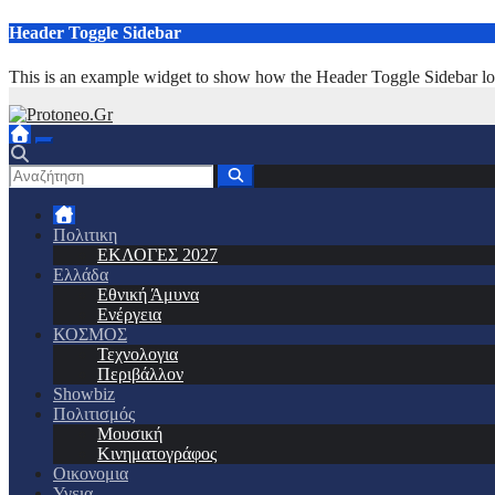
Μετάβαση
Header Toggle Sidebar
στο
περιεχόμενο
This is an example widget to show how the Header Toggle Sidebar lo
Πολιτικη
ΕΚΛΟΓΕΣ 2027
Ελλάδα
Εθνική Άμυνα
Ενέργεια
ΚΟΣΜΟΣ
Τεχνολογια
Περιβάλλον
Showbiz
Πολιτισμός
Μουσική
Κινηματογράφος
Οικονομια
Υγεια