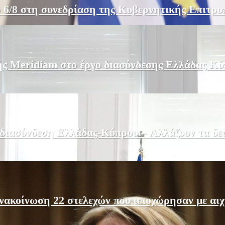
 6/8 στη συνεδρίαση της Κυβερνητικής Επιτρο
ής Meridiam στο έργο διασύνδεσης Ελλάδας Κύ
 διασύνδεση Ελλάδας-Κύπρου – Αλλάζουν τα δε
ακοίνωση 22 στελεχών που αποχώρησαν με αιχμέ