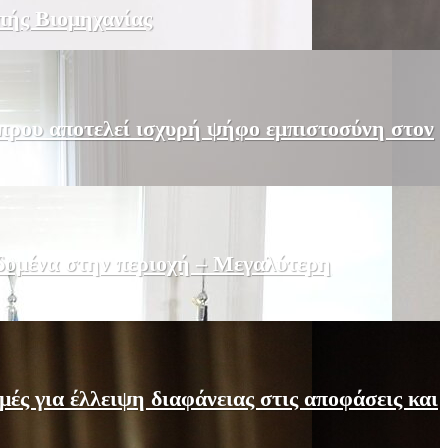
πής Βιομηχανίας
πρου αποτελεί ισχυρή ψήφο εμπιστοσύνη στον
δομένα στην περιοχή – Μεγαλύτερη
ς για έλλειψη διαφάνειας στις αποφάσεις και