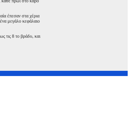
ι κάθε πρωί στο κάρο
αία έπεσαν στα χέρια
 ένα μεγάλο κεφάλαιο
ως τις 8 το βράδυ, και
στη Θεσσαλονίκη σε συνεργασία με το Ίδρυμα Ωνάση