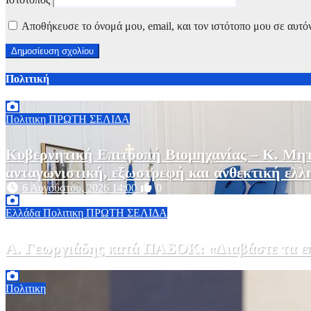
Αποθήκευσε το όνομά μου, email, και τον ιστότοπο μου σε αυτό
Πολιτική
Πολιτικη
ΠΡΩΤΗ ΣΕΛΙΔΑ
Κυβερνητική Επιτροπή Βιομηχανίας – Κ. Μητ
ανταγωνιστική, εξωστρεφή και ανθεκτική ελλ
6 Αυγούστου, 2026 14:00
0
Ελλάδα
Πολιτικη
ΠΡΩΤΗ ΣΕΛΙΔΑ
Α. Γεωργιάδης κατά ΠΑΣΟΚ: «Διαβάστε τα επί
6 Αυγούστου, 2026 13:02
0
Πολιτικη