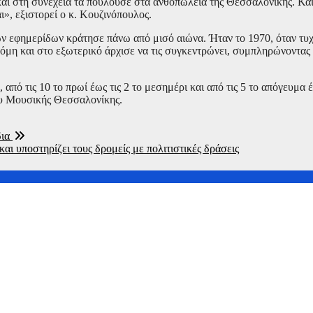
αι στη συνέχεια τα πουλούσε στα ανθοπωλεία της Θεσσαλονίκης. Κα
ι», εξιστορεί ο κ. Κουζινόπουλος.
ν εφημερίδων κράτησε πάνω από μισό αιώνα. Ήταν το 1970, όταν τυχ
κόμη και στο εξωτερικό άρχισε να τις συγκεντρώνει, συμπληρώνοντας
 από τις 10 το πρωί έως τις 2 το μεσημέρι και από τις 5 το απόγευμα έ
ου Μουσικής Θεσσαλονίκης.
δια
 υποστηρίζει τους δρομείς με πολιτιστικές δράσεις
ή έκθεση που θα παρουσιαστεί στο Τελλόγλειου Ίδρυμα Τεχνών 
ιέρα στην Επίδαυρο στις 7 και 8 Αυγούστου