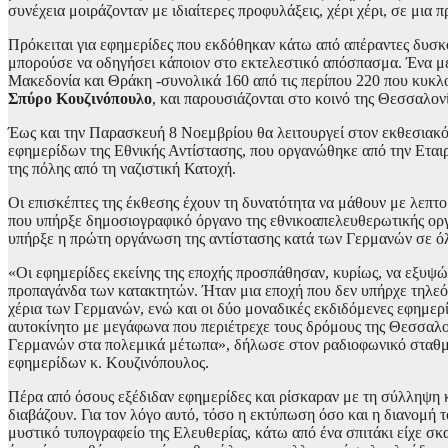
συνέχεια μοιράζονταν με ιδιαίτερες προφυλάξεις, χέρι χέρι, σε μια 
Πρόκειται για εφημερίδες που εκδόθηκαν κάτω από απέραντες δυσκο
μπορούσε να οδηγήσει κάποιον στο εκτελεστικό απόσπασμα. Ένα 
Μακεδονία και Θράκη -συνολικά 160 από τις περίπου 220 που κυκλ
Σπύρο Κουζινόπουλο
, και παρουσιάζονται στο κοινό της Θεσσαλον
Έως και την Παρασκευή 8 Νοεμβρίου θα λειτουργεί στον εκθεσιακό
εφημερίδων της Εθνικής Αντίστασης, που οργανώθηκε από την Ετα
της πόλης από τη ναζιστική Κατοχή.
Οι επισκέπτες της έκθεσης έχουν τη δυνατότητα να μάθουν με λεπτ
που υπήρξε δημοσιογραφικό όργανο της εθνικοαπελευθερωτικής ορ
υπήρξε η πρώτη οργάνωση της αντίστασης κατά των Γερμανών σε ό
«Οι εφημερίδες εκείνης της εποχής προσπάθησαν, κυρίως, να εξυψ
προπαγάνδα των κατακτητών. Ήταν μια εποχή που δεν υπήρχε τηλε
χέρια των Γερμανών, ενώ και οι δύο μοναδικές εκδιδόμενες εφημερ
αυτοκίνητο με μεγάφωνα που περιέτρεχε τους δρόμους της Θεσσαλον
Γερμανών στα πολεμικά μέτωπα», δήλωσε στον ραδιοφωνικό σταθ
εφημερίδων κ. Κουζινόπουλος.
Πέρα από όσους εξέδιδαν εφημερίδες και ρίσκαραν με τη σύλληψη κ
διαβάζουν. Για τον λόγο αυτό, τόσο η εκτύπωση όσο και η διανομή τ
μυστικό τυπογραφείο της Ελευθερίας, κάτω από ένα σπιτάκι είχε σκ