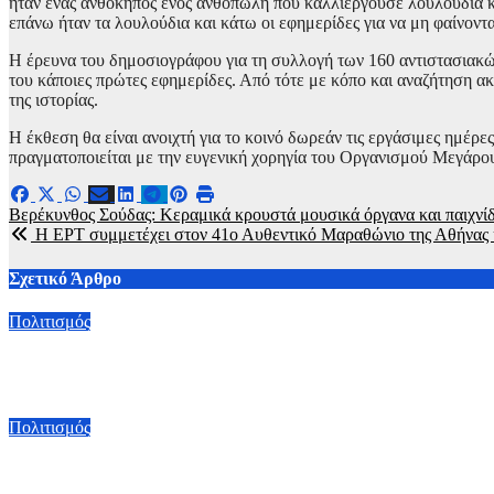
ήταν ένας ανθόκηπος ενός ανθοπώλη που καλλιεργούσε λουλούδια κ
επάνω ήταν τα λουλούδια και κάτω οι εφημερίδες για να μη φαίνοντα
Η έρευνα του δημοσιογράφου για τη συλλογή των 160 αντιστασιακώ
του κάποιες πρώτες εφημερίδες. Από τότε με κόπο και αναζήτηση α
της ιστορίας.
Η έκθεση θα είναι ανοιχτή για το κοινό δωρεάν τις εργάσιμες ημέρες,
πραγματοποιείται με την ευγενική χορηγία του Οργανισμού Μεγάρ
Πλοήγηση
Βερέκυνθος Σούδας: Κεραμικά κρουστά μουσικά όργανα και παιχνί
Η ΕΡΤ συμμετέχει στον 41ο Αυθεντικό Μαραθώνιο της Αθήνας και
άρθρων
Σχετικό Άρθρο
Πολιτισμός
«Απο-τύπωμα τέχνης: H καλλιτεχνική τυπογραφία»: Η ξεχωριστ
4 Αυγούστου, 2026 22:00
Πολιτισμός
Το νέο έργο του Ιβάν Βιριπάγεφ «I-ONE» κάνει παγκόσμια πρεμ