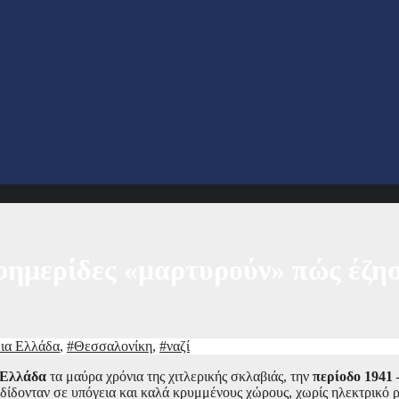
φημερίδες «μαρτυρούν» πώς έζη
ια Ελλάδα
,
#Θεσσαλονίκη
,
#ναζί
 Ελλάδα
τα μαύρα χρόνια της χιτλερικής σκλαβιάς, την
περίοδο 1941 
κδίδονταν σε υπόγεια και καλά κρυμμένους χώρους, χωρίς ηλεκτρικό 