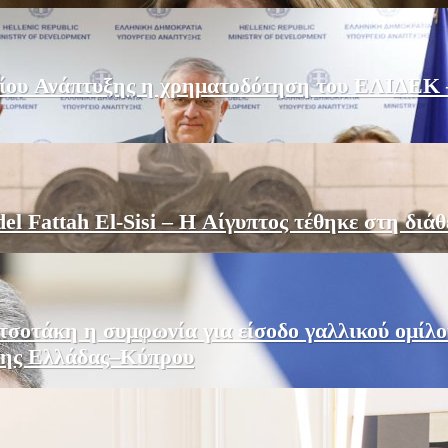
ου Ανάπτυξης η χρηματοδότηση του ΕΛΙΔΕΚ – 
 Fattah El-Sisi – Η Αίγυπτος τέθηκε στη διάθ
σοτάκη η συμφωνία για είσοδο γαλλικού ομίλο
εσης Ελλάδας–Κύπρου