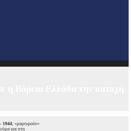
σε η Βόρεια Ελλάδα την κατοχή
– 1944
, «μαρτυρούν»
ρεύμα και στη