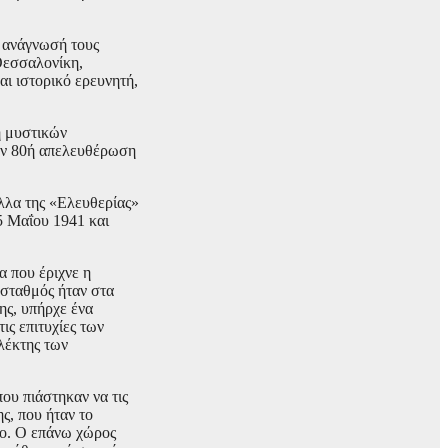
η ανάγνωσή τους
Θεσσαλονίκη,
ι ιστορικό ερευνητή,
η μυστικών
ην 80ή απελευθέρωση
ύλλα της «Ελευθερίας»
5 Μαΐου 1941 και
α που έριχνε η
 σταθμός ήταν στα
ης, υπήρχε ένα
ις επιτυχίες των
λέκτης των
ου πιάστηκαν να τις
ς, που ήταν το
ίο. Ο επάνω χώρος