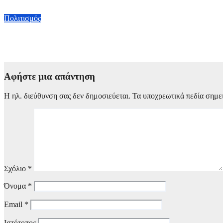
1 Αυγούστου, 2026 23:00
Πολιτισμός
Εθνική Λυρική Σκηνή: Η προπώληση για τις παραγωγές της Εν
1 Αυγούστου, 2026 21:00
Αφήστε μια απάντηση
Η ηλ. διεύθυνση σας δεν δημοσιεύεται.
Τα υποχρεωτικά πεδία σημε
Σχόλιο
*
Όνομα
*
Email
*
Ιστότοπος