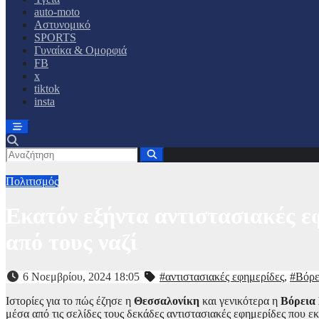
auto-moto
Αστυνομικό
SPORTS
Γυναίκα & Ομορφιά
FB
x
tiktok
insta
Πολιτισμός
Εκατόν εξήντα αντιστασιακές ε
από τους ναζί
6 Νοεμβρίου, 2024 18:05
#αντιστασιακές εφημερίδες
,
#Βόρε
Ιστορίες για το πώς έζησε η
Θεσσαλονίκη
και γενικότερα η
Βόρεια
μέσα από τις σελίδες τους δεκάδες αντιστασιακές εφημερίδες που ε