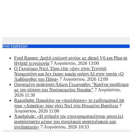
ΡΟΗ ΕΙΔΗΣΕΩΝ
Ford Ranger: Διπλή επιλογή ισχύος με diesel V6 και Plug-in
Hybrid τεχνολογία
7 Αυγούστου, 2026 13:00
Ο Γκιγιέρμο Ντελ Τόρο είπε «όχι» στην Τεχνητή
Νοημοσύνη και δεν έκανε καμία χρήση ΑΙ στην ταινία «Ο
Λαβύρινθος του Πάνα»
7 Αυγούστου, 2026 12:00
Οργισμένη ανάρτηση Άδωνι Γεωργιάδη: “Κανένα προβλημα
με την σίτηση του Νοσοκομείου Νικαίας”
7 Αυγούστου,
2026 11:30
Razorlight: Παραλίγο να «πουλήσουν» το εμβληματικό hit
τους «America» πριν γίνει Νο1 στο Ηνωμένο Βασίλειο
7
Αυγούστου, 2026 11:00
Χαρδαλιάς: «Η στήριξη της επιχειρηματικότητας αποτελεί
αναπόσπαστο μέρος του συνολικού αναπτυξιακού μας
σχεδιασμού»
7 Αυγούστου, 2026 10:33