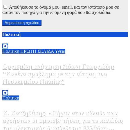
Αποθήκευσε το όνομά μου, email, και τον ιστότοπο μου σε
αυτόν τον πλοηγό για την επόμενη φορά που θα σχολιάσω.
Πολιτική
Πολιτικη
ΠΡΩΤΗ ΣΕΛΙΔΑ
Υγεια
Οργισμένη ανάρτηση Άδωνι Γεωργιάδη:
“Κανένα προβλημα με την σίτηση του
Νοσοκομείου Νικαίας”
7 Αυγούστου, 2026 11:30
0
Πολιτικη
Κ. Χατζηδάκης: «Πήγαν στον κάλαθο των
αχρήστων οι αμφισβητήσεις για το καλώδιο
της ηλεκτρικής διασύνδεσης Ελλάδας-