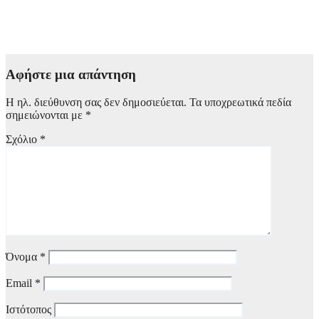
Α. Γεωργιάδης κατά ΠΑΣΟΚ: «Διαβάστε τα επίσημα
έγγραφα» – «Όταν σας συμφέρει επικαλείστε τους θεσμούς»
6 Αυγούστου, 2026 13:02
Αφήστε μια απάντηση
Η ηλ. διεύθυνση σας δεν δημοσιεύεται.
Τα υποχρεωτικά πεδία
σημειώνονται με
*
Σχόλιο
*
Όνομα
*
Email
*
Ιστότοπος