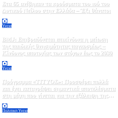
Στα 65 ανέβηκαν τα κρούσματα του ιού του
Δυτικού Νείλου στην Ελλάδα – Έξι θάνατοι
6 Αυγούστου, 2026 09:45
0
Υγεια
BMJ: Επιβραδύνεται επικίνδυνα η μείωση
της παιδικής θνησιμότητας παγκοσμίως –
Κίνδυνος αποτυχίας των στόχων έως το 2030
5 Αυγούστου, 2026 21:00
3
Υγεια
Πρόγραμμα «ΤΙΤΥΟΣ»: Προσφέρει πολλά
και έχει καταγράψει σημαντικά αποτελέσματα
στη μάχη που γίνεται για την εξάλειψη της
ηπατίτιδας C
3 Αυγούστου, 2026 12:00
1
Πολιτικη
Υγεια