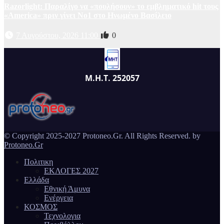
Razorlight: Παραλίγο να «πουλήσουν» το εμβληματικό hit τους
«America» πριν γίνει Νο1 στο Ηνωμένο Βασίλειο
7 Αυγούστου, 2026 11:00
0
Μ.Η.Τ. 252057
© Copyright 2025-2027 Protoneo.Gr. All Rights Reserved. by
Protoneo.Gr
Πολιτικη
ΕΚΛΟΓΕΣ 2027
Ελλάδα
Εθνική Άμυνα
Ενέργεια
ΚΟΣΜΟΣ
Τεχνολογια