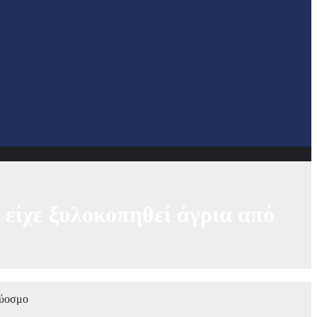
είχε ξυλοκοπηθεί άγρια από
Εύοσμο