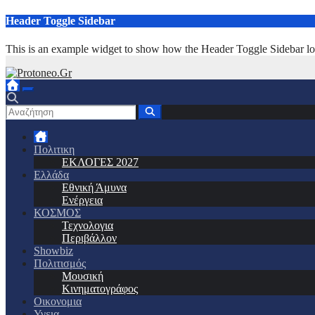
Μετάβαση
Header Toggle Sidebar
στο
περιεχόμενο
This is an example widget to show how the Header Toggle Sidebar lo
Πολιτικη
ΕΚΛΟΓΕΣ 2027
Ελλάδα
Εθνική Άμυνα
Ενέργεια
ΚΟΣΜΟΣ
Τεχνολογια
Περιβάλλον
Showbiz
Πολιτισμός
Μουσική
Κινηματογράφος
Οικονομια
Υγεια