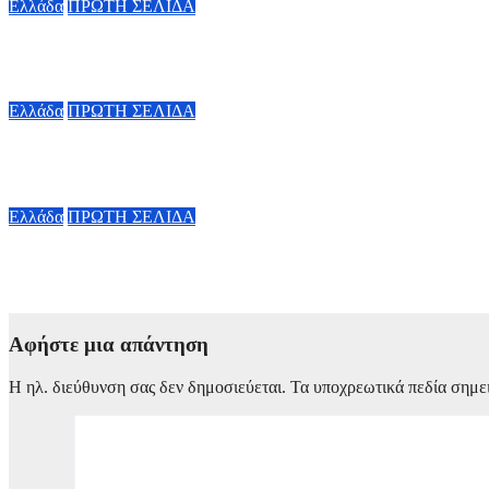
Ελλάδα
ΠΡΩΤΗ ΣΕΛΙΔΑ
Τροχαίο στις Σέρρες: Τι λέει ο οδηγός του φορτηγού
7 Αυγούστου, 2026 17:00
Ελλάδα
ΠΡΩΤΗ ΣΕΛΙΔΑ
Μυστράς: Σε φυλάκιση με αναστολή καταδικάστηκε ο 55χρονος
7 Αυγούστου, 2026 16:00
Ελλάδα
ΠΡΩΤΗ ΣΕΛΙΔΑ
Συνελήφθη 31χρονος στη Γερμανία με Ευρωπαϊκό ένταλμα για 
7 Αυγούστου, 2026 15:00
Αφήστε μια απάντηση
Η ηλ. διεύθυνση σας δεν δημοσιεύεται.
Τα υποχρεωτικά πεδία σημε