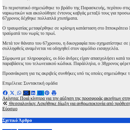
Το περιστατικό σημειώθηκε το βράδυ της Παρασκευής, περίπου στις 
ναρκωτικών και ακολούθησε έντονος καβγάς μεταξύ τους για προσωπ
67χρονος δέχθηκε πολλαπλά χτυπήματα.
Ο τραυματίας μεταφέρθηκε σε κρίσιμη κατάσταση στο Ιπποκράτειο 
τραύματά του νωρίς το πρωί.
Μετά τον θάνατο του 67χρονου, η δικογραφία που σχηματίστηκε σε
συλληφθείς αναμένεται να οδηγηθεί στον αρμόδιο εισαγγελέα.
Σύμφωνα με πληροφορίες, οι δύο άνδρες είχαν απασχολήσει κατά το 
παραβάσεις του τελωνειακού κώδικα. Παράλληλα, ο 38χρονος φέρετ
Προανάκριση για τις ακριβείς συνθήκες υπό τις οποίες σημειώθηκε
Επιμέλεια: Συντακτική ομάδα
Πλοήγηση
Ακίνητα: Ποιά κίνητρα για την αύξηση της προσφοράς ακινήτων στη
Θεσσαλονίκη: Ασκήθηκε δίωξη για ανθρωποκτονία από πρόθεση σ
άρθρων
Εύοσμο
Σχετικό Άρθρο