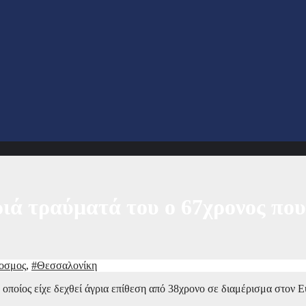
ά τραύματά του ο 67χρονος που 
οσμος
,
#Θεσσαλονίκη
 οποίος είχε δεχθεί άγρια επίθεση από 38χρονο σε διαμέρισμα στον 