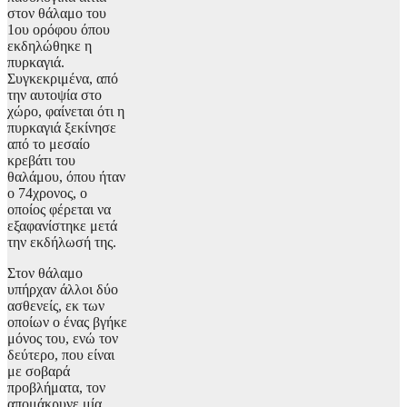
στον θάλαμο του
1ου ορόφου όπου
εκδηλώθηκε η
πυρκαγιά.
Συγκεκριμένα, από
την αυτοψία στο
χώρο, φαίνεται ότι η
πυρκαγιά ξεκίνησε
από το μεσαίο
κρεβάτι του
θαλάμου, όπου ήταν
ο 74χρονος, ο
οποίος φέρεται να
εξαφανίστηκε μετά
την εκδήλωσή της.
Στον θάλαμο
υπήρχαν άλλοι δύο
ασθενείς, εκ των
οποίων ο ένας βγήκε
μόνος του, ενώ τον
δεύτερο, που είναι
με σοβαρά
προβλήματα, τον
απομάκρυνε μία