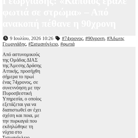
Γεωργιάδης: «Κάποιος έβαλε
φωτιά σε στρώμα» – Από
ανακοπή πέθανε η 90χρονη
9 Ιουλίου, 2026 10:26
#74χρονος
,
#90χρονη
,
#Άδωνις
Γεωργιάδης
,
#Σισμανόγλειο
,
#φωτιά
Από αστυνομικούς
της Ομάδας ΔΙΑΣ
της Άμεσης Δράσης
Αττικής, προσήχθη
σήμερα το πρωί
ένας 74χρονος, σε
συνεννόηση με την
Πυροσβεστική
Υπηρεσία, ο οποίος
εξετάζεται για να
διαπιστωθεί αν έχει
σχέση και ποια, με
την πυρκαγιά που
εκδηλώθηκε τη
νύχτα στο
Σισμανόγλειο