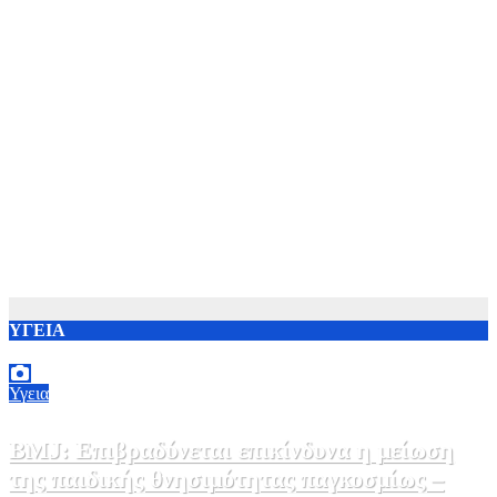
ΥΓΕΙΑ
Υγεια
BMJ: Επιβραδύνεται επικίνδυνα η μείωση
της παιδικής θνησιμότητας παγκοσμίως –