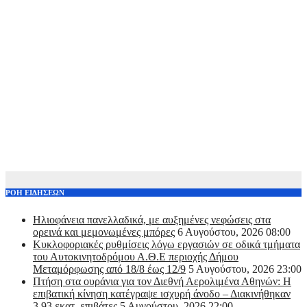
ΡΟΗ ΕΙΔΗΣΕΩΝ
Ηλιοφάνεια πανελλαδικά, με αυξημένες νεφώσεις στα
ορεινά και μεμονωμένες μπόρες
6 Αυγούστου, 2026 08:00
Kυκλοφοριακές ρυθμίσεις λόγω εργασιών σε οδικά τμήματα
του Αυτοκινητοδρόμου Α.Θ.Ε περιοχής Δήμου
Μεταμόρφωσης από 18/8 έως 12/9
5 Αυγούστου, 2026 23:00
Πτήση στα ουράνια για τον Διεθνή Αερολιμένα Αθηνών: Η
επιβατική κίνηση κατέγραψε ισχυρή άνοδο – Διακινήθηκαν
3,93 εκατ. επιβάτες
5 Αυγούστου, 2026 22:00