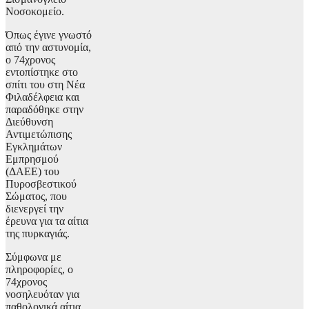
Νοσοκομείο.
Όπως έγινε γνωστό
από την αστυνομία,
ο 74χρονος
εντοπίστηκε στο
σπίτι του στη Νέα
Φιλαδέλφεια και
παραδόθηκε στην
Διεύθυνση
Αντιμετώπισης
Εγκλημάτων
Εμπρησμού
(ΔΑΕΕ) του
Πυροσβεστικού
Σώματος, που
διενεργεί την
έρευνα για τα αίτια
της πυρκαγιάς.
Σύμφωνα με
πληροφορίες, ο
74χρονος
νοσηλευόταν για
παθολογικά αίτια