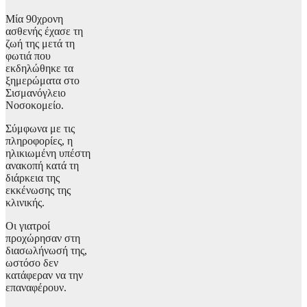
Μία 90χρονη
ασθενής έχασε τη
ζωή της μετά τη
φωτιά που
εκδηλώθηκε τα
ξημερώματα στο
Σισμανόγλειο
Νοσοκομείο.
Σύμφωνα με τις
πληροφορίες, η
ηλικιωμένη υπέστη
ανακοπή κατά τη
διάρκεια της
εκκένωσης της
κλινικής.
Οι γιατροί
προχώρησαν στη
διασωλήνωσή της,
ωστόσο δεν
κατάφεραν να την
επαναφέρουν.