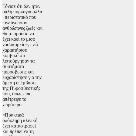
Τόνισε ότι δεν ήταν
απλή πυρκαγιά αλλά
«περιστατικό που
κινδύνευσαν
ανθρώπινες ζωές και
θα μπορούσε να
έχει καεί το μισό
νοσοκομείο», ενώ
χαρακτήρισε
κομβικό ότι
λειτούργησαν τα
συστήματα
πυρόσβεσης και
ευχαρίστησε για την
άμεση επέμβαση
της Πυροσβεστικής
που, όπως είπε,
απέτρεψε το
χειρότερο.
«Πρακτικά
ολόκληρη κλινική
έχει καταστραφεί
και πρέπει να τη