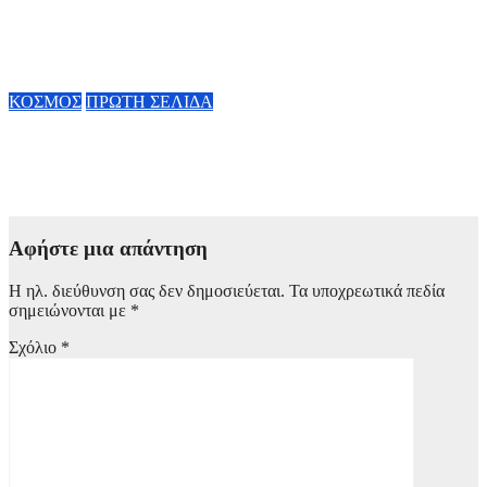
θνησιμότητας παγκοσμίως – Κίνδυνος αποτυχίας των στόχων
έως το 2030
5 Αυγούστου, 2026 21:00
ΚΟΣΜΟΣ
ΠΡΩΤΗ ΣΕΛΙΔΑ
Βόρεια Καρολίνα: Ένοπλη επίθεση με θύματα στην περιοχή
Πρόσπεκτ Χιλ – Σε εξέλιξη οι έρευνες
5 Αυγούστου, 2026 20:55
Αφήστε μια απάντηση
Η ηλ. διεύθυνση σας δεν δημοσιεύεται.
Τα υποχρεωτικά πεδία
σημειώνονται με
*
Σχόλιο
*