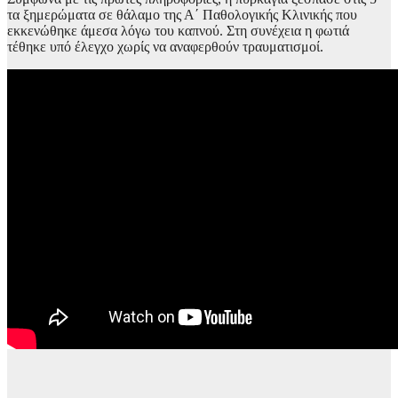
τα ξημερώματα σε θάλαμο της Α΄ Παθολογικής Κλινικής που
εκκενώθηκε άμεσα λόγω του καπνού. Στη συνέχεια η φωτιά
τέθηκε υπό έλεγχο χωρίς να αναφερθούν τραυματισμοί.