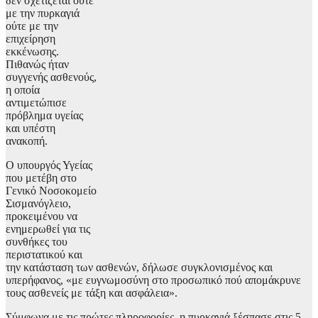
δεν σχετίζεται ούτε
με την πυρκαγιά
ούτε με την
επιχείρηση
εκκένωσης.
Πιθανώς ήταν
συγγενής ασθενούς,
η οποία
αντιμετώπισε
πρόβλημα υγείας
και υπέστη
ανακοπή.
Ο υπουργός Υγείας
που μετέβη στο
Γενικό Νοσοκομείο
Σισμανόγλειο,
προκειμένου να
ενημερωθεί για τις
συνθήκες του
περιστατικού και
την κατάσταση των ασθενών, δήλωσε συγκλονισμένος και
υπερήφανος, «με ευγνωμοσύνη στο προσωπικό πού απομάκρυνε
τους ασθενείς με τάξη και ασφάλεια».
Σύμφωνα με τις πρώτες πληροφορίες, η πυρκαγιά ξέσπασε στις 5