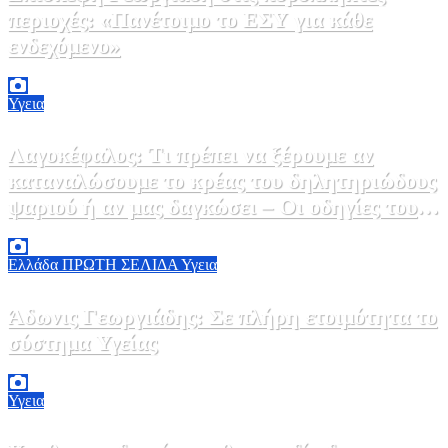
περιοχές: «Πανέτοιμο το ΕΣΥ για κάθε
ενδεχόμενο»
2 Αυγούστου, 2026 14:37
2
Υγεια
Λαγοκέφαλος: Τι πρέπει να ξέρουμε αν
καταναλώσουμε το κρέας του δηλητηριώδους
ψαριού ή αν μας δαγκώσει – Οι οδηγίες του
ΕΟΔΥ
2 Αυγούστου, 2026 13:00
1
Ελλάδα
ΠΡΩΤΗ ΣΕΛΙΔΑ
Υγεια
Άδωνις Γεωργιάδης: Σε πλήρη ετοιμότητα το
σύστημα Υγείας
2 Αυγούστου, 2026 11:49
1
Υγεια