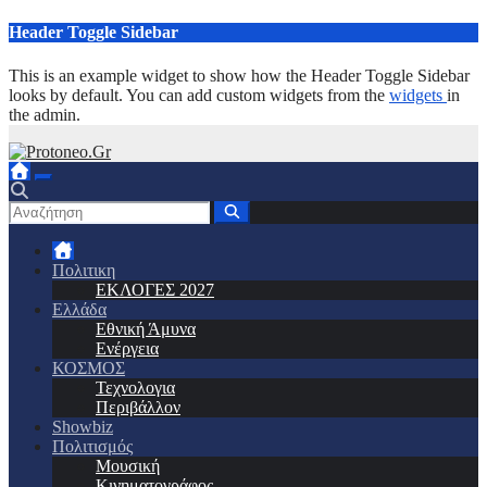
Μετάβαση
Header Toggle Sidebar
στο
περιεχόμενο
This is an example widget to show how the Header Toggle Sidebar
looks by default. You can add custom widgets from the
widgets
in
the admin.
Πολιτικη
ΕΚΛΟΓΕΣ 2027
Ελλάδα
Εθνική Άμυνα
Ενέργεια
ΚΟΣΜΟΣ
Τεχνολογια
Περιβάλλον
Showbiz
Πολιτισμός
Μουσική
Κινηματογράφος