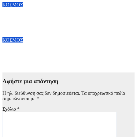
ΚΟΣΜΟΣ
Φλωρεντία: Ανακαλύφθηκε συνταγή – «πρόδρομος» της κόλα
σε μοναστήρι του 19ου αιώνα
8 Αυγούστου, 2026 20:00
ΚΟΣΜΟΣ
Κίνα: Διακινήθηκαν Πάνω από 100 δισ. πακέτα έως τον Ιούνιο
– Επιταχύνεται η ανάπτυξη των ταχυμεταφορών
8 Αυγούστου, 2026 17:00
Αφήστε μια απάντηση
Η ηλ. διεύθυνση σας δεν δημοσιεύεται.
Τα υποχρεωτικά πεδία
σημειώνονται με
*
Σχόλιο
*