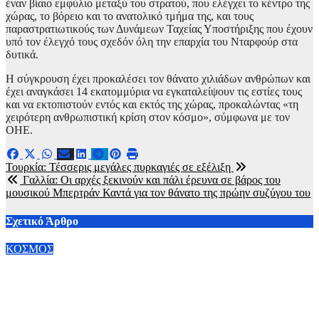
έναν βίαιο εμφύλιο μεταξύ του στρατού, που ελέγχει το κέντρο της
χώρας, το βόρειο και το ανατολικό τμήμα της, και τους
παραστρατιωτικούς των Δυνάμεων Ταχείας Υποστήριξης που έχουν
υπό τον έλεγχό τους σχεδόν όλη την επαρχία του Νταρφούρ στα
δυτικά.
Η σύγκρουση έχει προκαλέσει τον θάνατο χιλιάδων ανθρώπων και
έχει αναγκάσει 14 εκατομμύρια να εγκαταλείψουν τις εστίες τους
και να εκτοπιστούν εντός και εκτός της χώρας, προκαλώντας «τη
χειρότερη ανθρωπιστική κρίση στον κόσμο», σύμφωνα με τον
ΟΗΕ.
Πλοήγηση
Τουρκία: Τέσσερις μεγάλες πυρκαγιές σε εξέλιξη
Γαλλία: Οι αρχές ξεκινούν και πάλι έρευνα σε βάρος του
άρθρων
μουσικού Μπερτράν Καντά για τον θάνατο της πρώην συζύγου του
Σχετικό Άρθρο
ΚΟΣΜΟΣ
Τεχνητή Νοημοσύνη: Η νέα «καρδιά» της βιομηχανίας χάλυβα
στην Κίνα
9 Αυγούστου, 2026 12:00