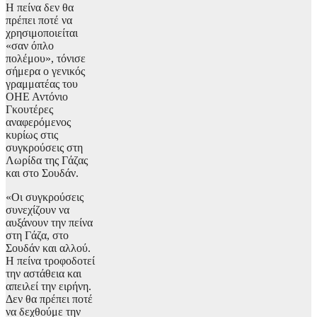
Η πείνα δεν θα
πρέπει ποτέ να
χρησιμοποιείται
«σαν όπλο
πολέμου», τόνισε
σήμερα ο γενικός
γραμματέας του
ΟΗΕ Αντόνιο
Γκουτέρες
αναφερόμενος
κυρίως στις
συγκρούσεις στη
Λωρίδα της Γάζας
και στο Σουδάν.
«Οι συγκρούσεις
συνεχίζουν να
αυξάνουν την πείνα
στη Γάζα, στο
Σουδάν και αλλού.
Η πείνα τροφοδοτεί
την αστάθεια και
απειλεί την ειρήνη.
Δεν θα πρέπει ποτέ
να δεχθούμε την