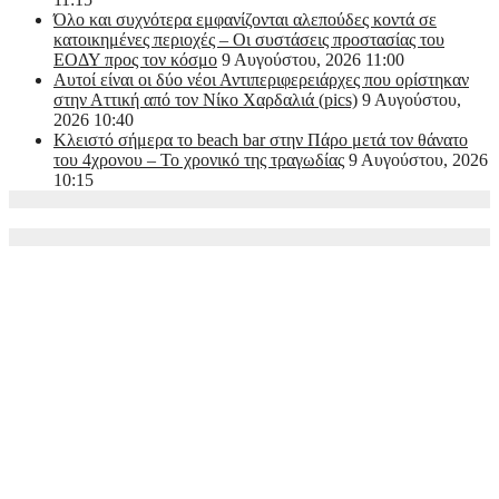
Όλο και συχνότερα εμφανίζονται αλεπούδες κοντά σε
κατοικημένες περιοχές – Οι συστάσεις προστασίας του
ΕΟΔΥ προς τον κόσμο
9 Αυγούστου, 2026 11:00
Αυτοί είναι οι δύο νέοι Αντιπεριφερειάρχες που ορίστηκαν
στην Αττική από τον Νίκο Χαρδαλιά (pics)
9 Αυγούστου,
2026 10:40
Κλειστό σήμερα το beach bar στην Πάρο μετά τον θάνατο
του 4χρονου – Το χρονικό της τραγωδίας
9 Αυγούστου, 2026
10:15