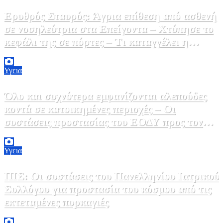
Ερυθρός Σταυρός: Άγρια επίθεση από ασθενή
σε νοσηλεύτρια στα Επείγοντα – Χτύπησε το
κεφάλι της σε πόρτες – Τι καταγγέλει η
ΠΟΕΔΗΝ
9 Αυγούστου, 2026 11:15
0
Υγεια
Όλο και συχνότερα εμφανίζονται αλεπούδες
κοντά σε κατοικημένες περιοχές – Οι
συστάσεις προστασίας του ΕΟΔΥ προς τον
κόσμο
9 Αυγούστου, 2026 11:00
0
Υγεια
ΠΙΣ: Οι συστάσεις του Πανελληνίου Ιατρικού
Συλλόγου για προστασία του κόσμου από τις
εκτεταμένες πυρκαγιές
8 Αυγούστου, 2026 18:00
0