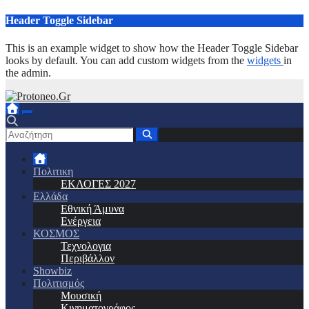
Μετάβαση
Header Toggle Sidebar
στο
περιεχόμενο
This is an example widget to show how the Header Toggle Sidebar
looks by default. You can add custom widgets from the
widgets
in
the admin.
Πολιτικη
ΕΚΛΟΓΕΣ 2027
Ελλάδα
Εθνική Άμυνα
Ενέργεια
ΚΟΣΜΟΣ
Τεχνολογια
Περιβάλλον
Showbiz
Πολιτισμός
Μουσική
Κινηματογράφος