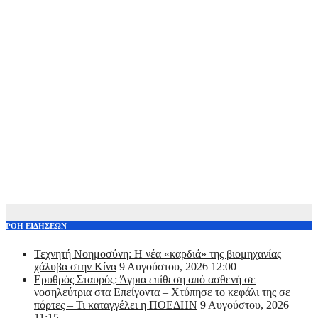
ΡΟΗ ΕΙΔΗΣΕΩΝ
Τεχνητή Νοημοσύνη: Η νέα «καρδιά» της βιομηχανίας
χάλυβα στην Κίνα
9 Αυγούστου, 2026 12:00
Ερυθρός Σταυρός: Άγρια επίθεση από ασθενή σε
νοσηλεύτρια στα Επείγοντα – Χτύπησε το κεφάλι της σε
πόρτες – Τι καταγγέλει η ΠΟΕΔΗΝ
9 Αυγούστου, 2026
11:15