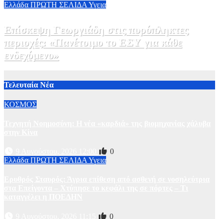
Ελλάδα
ΠΡΩΤΗ ΣΕΛΙΔΑ
Υγεια
Επίσκεψη Γεωργιάδη στις πυρόπληκτες
περιοχές: «Πανέτοιμο το ΕΣΥ για κάθε
ενδεχόμενο»
2 Αυγούστου, 2026 14:37
2
Τελευταία Νέα
ΚΟΣΜΟΣ
Τεχνητή Νοημοσύνη: Η νέα «καρδιά» της βιομηχανίας χάλυβα
στην Κίνα
9 Αυγούστου, 2026 12:00
0
Ελλάδα
ΠΡΩΤΗ ΣΕΛΙΔΑ
Υγεια
Ερυθρός Σταυρός: Άγρια επίθεση από ασθενή σε νοσηλεύτρια
στα Επείγοντα – Χτύπησε το κεφάλι της σε πόρτες – Τι
καταγγέλει η ΠΟΕΔΗΝ
9 Αυγούστου, 2026 11:15
0