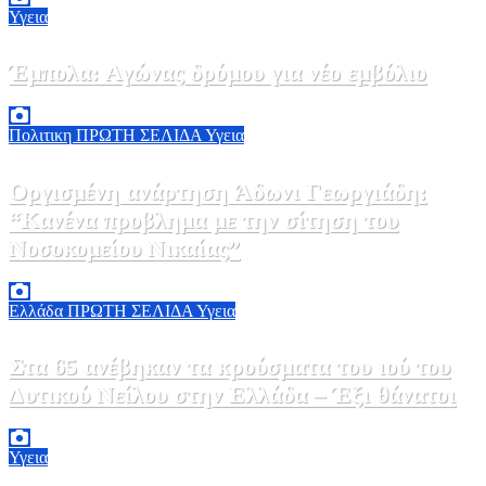
Υγεια
Έμπολα: Αγώνας δρόμου για νέο εμβόλιο
7 Αυγούστου, 2026 23:00
0
Πολιτικη
ΠΡΩΤΗ ΣΕΛΙΔΑ
Υγεια
Οργισμένη ανάρτηση Άδωνι Γεωργιάδη:
“Κανένα προβλημα με την σίτηση του
Νοσοκομείου Νικαίας”
7 Αυγούστου, 2026 11:30
0
Ελλάδα
ΠΡΩΤΗ ΣΕΛΙΔΑ
Υγεια
Στα 65 ανέβηκαν τα κρούσματα του ιού του
Δυτικού Νείλου στην Ελλάδα – Έξι θάνατοι
6 Αυγούστου, 2026 09:45
0
Υγεια