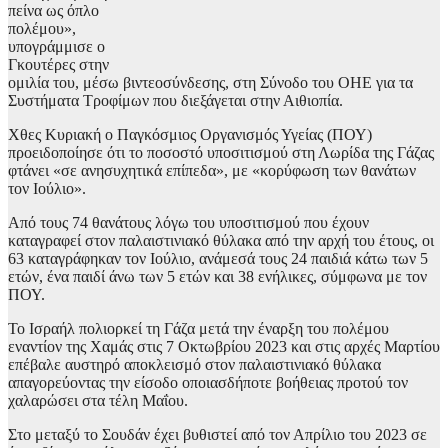
πείνα ως όπλο
πολέμου»,
υπογράμμισε ο
Γκουτέρες στην
ομιλία του, μέσω βιντεοσύνδεσης, στη Σύνοδο του ΟΗΕ για τα
Συστήματα Τροφίμων που διεξάγεται στην Αιθιοπία.
Χθες Κυριακή ο Παγκόσμιος Οργανισμός Υγείας (ΠΟΥ)
προειδοποίησε ότι το ποσοστό υποσιτισμού στη Λωρίδα της Γάζας
φτάνει «σε ανησυχητικά επίπεδα», με «κορύφωση των θανάτων
τον Ιούλιο».
Από τους 74 θανάτους λόγω του υποσιτισμού που έχουν
καταγραφεί στον παλαιστινιακό θύλακα από την αρχή του έτους, οι
63 καταγράφηκαν τον Ιούλιο, ανάμεσά τους 24 παιδιά κάτω των 5
ετών, ένα παιδί άνω των 5 ετών και 38 ενήλικες, σύμφωνα με τον
ΠΟΥ.
Το Ισραήλ πολιορκεί τη Γάζα μετά την έναρξη του πολέμου
εναντίον της Χαμάς στις 7 Οκτωβρίου 2023 και στις αρχές Μαρτίου
επέβαλε αυστηρό αποκλεισμό στον παλαιστινιακό θύλακα
απαγορεύοντας την είσοδο οποιασδήποτε βοήθειας προτού τον
χαλαρώσει στα τέλη Μαΐου.
Στο μεταξύ το Σουδάν έχει βυθιστεί από τον Απρίλιο του 2023 σε