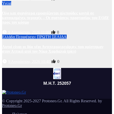
Υγεια
Όλο και συχνότερα εμφανίζονται αλεπούδες κοντά σε
κατοικημένες περιοχές – Οι συστάσεις προστασίας του ΕΟΔΥ
προς τον κόσμο
9 Αυγούστου, 2026 11:00
0
Ελλάδα
Περιφέρειες
ΠΡΩΤΗ ΣΕΛΙΔΑ
Αυτοί είναι οι δύο νέοι Αντιπεριφερειάρχες που ορίστηκαν
στην Αττική από τον Νίκο Χαρδαλιά (pics)
9 Αυγούστου, 2026 10:40
0
Μ.Η.Τ. 252057
© Copyright 2025-2027 Protoneo.Gr. All Rights Reserved. by
Protoneo.Gr