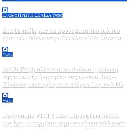
Ελλάδα
ΠΡΩΤΗ ΣΕΛΙΔΑ
Υγεια
Στα 65 ανέβηκαν τα κρούσματα του ιού του
Δυτικού Νείλου στην Ελλάδα – Έξι θάνατοι
6 Αυγούστου, 2026 09:45
0
Υγεια
BMJ: Επιβραδύνεται επικίνδυνα η μείωση
της παιδικής θνησιμότητας παγκοσμίως –
Κίνδυνος αποτυχίας των στόχων έως το 2030
5 Αυγούστου, 2026 21:00
3
Υγεια
Πρόγραμμα «ΤΙΤΥΟΣ»: Προσφέρει πολλά
και έχει καταγράψει σημαντικά αποτελέσματα