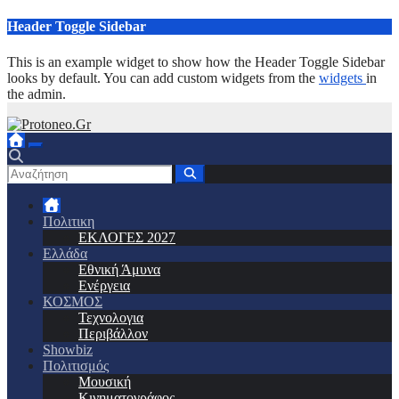
Μετάβαση
Header Toggle Sidebar
στο
περιεχόμενο
This is an example widget to show how the Header Toggle Sidebar
looks by default. You can add custom widgets from the
widgets
in
the admin.
Πολιτικη
ΕΚΛΟΓΕΣ 2027
Ελλάδα
Εθνική Άμυνα
Ενέργεια
ΚΟΣΜΟΣ
Τεχνολογια
Περιβάλλον
Showbiz
Πολιτισμός
Μουσική
Κινηματογράφος