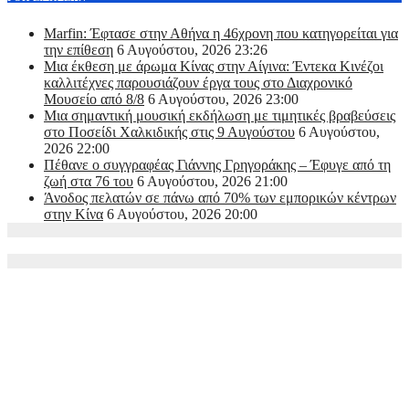
Marfin: Έφτασε στην Αθήνα η 46χρονη που κατηγορείται για
την επίθεση
6 Αυγούστου, 2026 23:26
Μια έκθεση με άρωμα Κίνας στην Αίγινα: Έντεκα Κινέζοι
καλλιτέχνες παρουσιάζουν έργα τους στο Διαχρονικό
Μουσείο από 8/8
6 Αυγούστου, 2026 23:00
Μια σημαντική μουσική εκδήλωση με τιμητικές βραβεύσεις
στο Ποσείδι Χαλκιδικής στις 9 Αυγούστου
6 Αυγούστου,
2026 22:00
Πέθανε ο συγγραφέας Γιάννης Γρηγοράκης – Έφυγε από τη
ζωή στα 76 του
6 Αυγούστου, 2026 21:00
Άνοδος πελατών σε πάνω από 70% των εμπορικών κέντρων
στην Κίνα
6 Αυγούστου, 2026 20:00