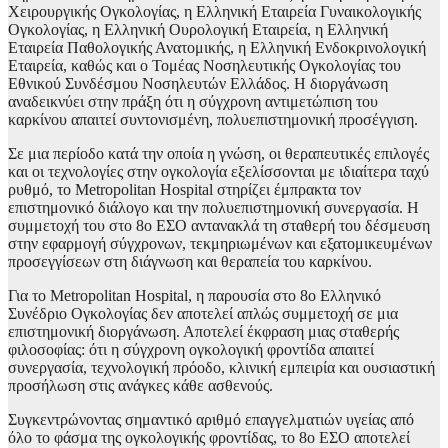
Χειρουργικής Ογκολογίας, η Ελληνική Εταιρεία Γυναικολογικής
Ογκολογίας, η Ελληνική Ουρολογική Εταιρεία, η Ελληνική
Εταιρεία Παθολογικής Ανατομικής, η Ελληνική Ενδοκρινολογική
Εταιρεία, καθώς και ο Τομέας Νοσηλευτικής Ογκολογίας του
Εθνικού Συνδέσμου Νοσηλευτών Ελλάδος. Η διοργάνωση
αναδεικνύει στην πράξη ότι η σύγχρονη αντιμετώπιση του
καρκίνου απαιτεί συντονισμένη, πολυεπιστημονική προσέγγιση.
Σε μια περίοδο κατά την οποία η γνώση, οι θεραπευτικές επιλογές
και οι τεχνολογίες στην ογκολογία εξελίσσονται με ιδιαίτερα ταχύ
ρυθμό, το Metropolitan Hospital στηρίζει έμπρακτα τον
επιστημονικό διάλογο και την πολυεπιστημονική συνεργασία. Η
συμμετοχή του στο 8ο ΕΣΟ αντανακλά τη σταθερή του δέσμευση
στην εφαρμογή σύγχρονων, τεκμηριωμένων και εξατομικευμένων
προσεγγίσεων στη διάγνωση και θεραπεία του καρκίνου.
Για το Metropolitan Hospital, η παρουσία στο 8ο Ελληνικό
Συνέδριο Ογκολογίας δεν αποτελεί απλώς συμμετοχή σε μια
επιστημονική διοργάνωση. Αποτελεί έκφραση μιας σταθερής
φιλοσοφίας: ότι η σύγχρονη ογκολογική φροντίδα απαιτεί
συνεργασία, τεχνολογική πρόοδο, κλινική εμπειρία και ουσιαστική
προσήλωση στις ανάγκες κάθε ασθενούς.
Συγκεντρώνοντας σημαντικό αριθμό επαγγελματιών υγείας από
όλο το φάσμα της ογκολογικής φροντίδας, το 8ο ΕΣΟ αποτελεί