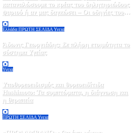
καταναλώσουμε το κρέας του δηλητηριώδους
ψαριού ή αν μας δαγκώσει – Οι οδηγίες του
ΕΟΔΥ
2 Αυγούστου, 2026 13:00
1
Ελλάδα
ΠΡΩΤΗ ΣΕΛΙΔΑ
Υγεια
Άδωνις Γεωργιάδης: Σε πλήρη ετοιμότητα το
σύστημα Υγείας
2 Αυγούστου, 2026 11:49
1
Υγεια
Υποθυρεοειδισμός και θυρεοειδίτιδα
Hashimoto: Τα συμπτώματα, η διάγνωση και
η θεραπεία
2 Αυγούστου, 2026 11:00
1
ΠΡΩΤΗ ΣΕΛΙΔΑ
Υγεια
«ΠΡΟΛΑΜΒΑΝΩ»: Θα έχει μόνιμο