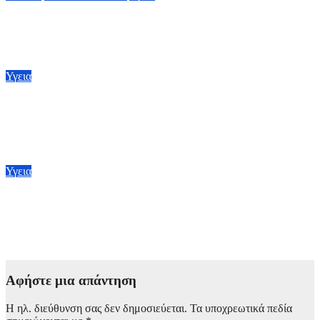
Στα 65 ανέβηκαν τα κρούσματα του ιού του Δυτικού Νείλου
στην Ελλάδα – Έξι θάνατοι
6 Αυγούστου, 2026 09:45
Υγεια
BMJ: Επιβραδύνεται επικίνδυνα η μείωση της παιδικής
θνησιμότητας παγκοσμίως – Κίνδυνος αποτυχίας των στόχων
έως το 2030
5 Αυγούστου, 2026 21:00
Υγεια
Πρόγραμμα «ΤΙΤΥΟΣ»: Προσφέρει πολλά και έχει
καταγράψει σημαντικά αποτελέσματα στη μάχη που γίνεται
για την εξάλειψη της ηπατίτιδας C
3 Αυγούστου, 2026 12:00
Αφήστε μια απάντηση
Η ηλ. διεύθυνση σας δεν δημοσιεύεται.
Τα υποχρεωτικά πεδία