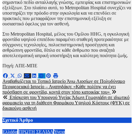
σημαντικό πεδίο ανταλλαγής γνώσης, εμπειρίας και επιστημονικών
εξελίξεων. Στο πλαίσιο αυτό, το Metropolitan Hospital συνεχίζει να
υποστηρίζει την πρόοδο στην ογκολογία και να επενδύει σε
πρακτικές που μεταφράζουν την επιστημονική εξέλιξη σε
ουσιαστικό όφελος για τον ασθενή.
Στο Metropolitan Hospital, μέλος του Ομίλου HHG, η ογκολογική
φροντίδα υψηλού επιπέδου παραμένει σταθερή προτεραιότητα: με
σύγχρονες τεχνολογίες, πολυεπιστημονική προσέγγιση και
ανθρώπινη φροντίδα, δίπλα σε κάθε άνθρωπο που αναζητά
αποτελεσματική ιατρική υποστήριξη και καλύτερη ποιότητα ζωής.
Πηγή: ΑΠΕ-ΜΠΕ
Πλοήγηση
Αναβαθμίζεται το Τοπικό Ιατρείο Άνω Λιοσίων σε Πολυδύναμο
Περιφερειακό Ιατρείο – Αγαπηδάκη: «Κάθε πολίτης να έχει
άρθρων
πρόσβαση σε φροντίδα, κοντά στον τόπο κατοικίας του»
Επίσκεψη του Υπουργού Υγείας Άδωνι Γεωργιάδη σε ιδιωτικό
φαρμακείο για τη διάθεση Φαρμάκου Υψηλού Κόστους (ΦΥΚ) σε
δικαιούχο ασθενή
Σχετικό Άρθρο
Ελλάδα
ΠΡΩΤΗ ΣΕΛΙΔΑ
Υγεια