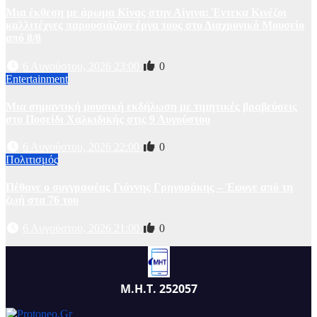
Μια έκθεση με άρωμα Κίνας στην Αίγινα: Έντεκα Κινέζοι
καλλιτέχνες παρουσιάζουν έργα τους στο Διαχρονικό Μουσείο
από 8/8
6 Αυγούστου, 2026 23:00
0
Entertainment
Μια σημαντική μουσική εκδήλωση με τιμητικές βραβεύσεις
στο Ποσείδι Χαλκιδικής στις 9 Αυγούστου
6 Αυγούστου, 2026 22:00
0
Πολιτισμός
Πέθανε ο συγγραφέας Γιάννης Γρηγοράκης – Έφυγε από τη
ζωή στα 76 του
6 Αυγούστου, 2026 21:00
0
Μ.Η.Τ. 252057