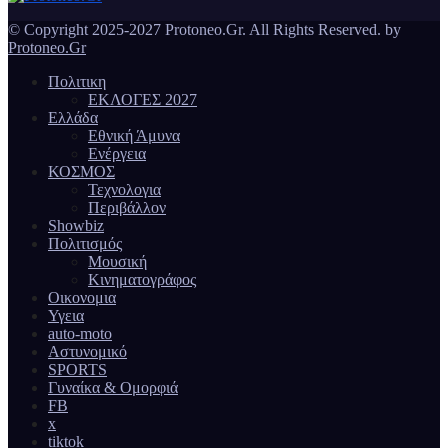
© Copyright 2025-2027 Protoneo.Gr. All Rights Reserved. by
Protoneo.Gr
Πολιτικη
ΕΚΛΟΓΕΣ 2027
Ελλάδα
Εθνική Άμυνα
Ενέργεια
ΚΟΣΜΟΣ
Τεχνολογια
Περιβάλλον
Showbiz
Πολιτισμός
Μουσική
Κινηματογράφος
Οικονομια
Υγεια
auto-moto
Αστυνομικό
SPORTS
Γυναίκα & Ομορφιά
FB
x
tiktok