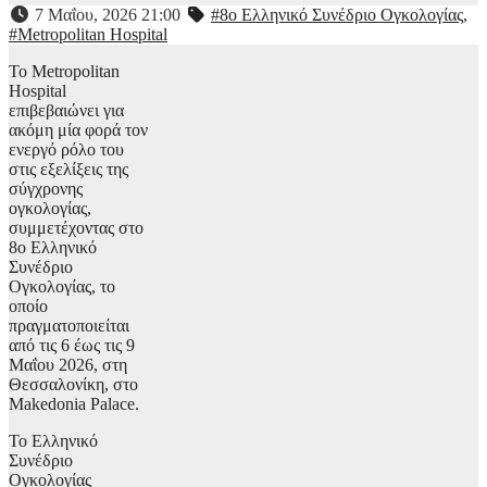
7 Μαΐου, 2026 21:00
#8ο Ελληνικό Συνέδριο Ογκολογίας
,
#Metropolitan Hospital
Το Metropolitan
Hospital
επιβεβαιώνει για
ακόμη μία φορά τον
ενεργό ρόλο του
στις εξελίξεις της
σύγχρονης
ογκολογίας,
συμμετέχοντας στο
8ο Ελληνικό
Συνέδριο
Ογκολογίας, το
οποίο
πραγματοποιείται
από τις 6 έως τις 9
Μαΐου 2026, στη
Θεσσαλονίκη, στο
Makedonia Palace.
Το Ελληνικό
Συνέδριο
Ογκολογίας