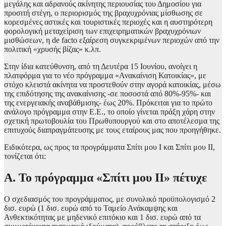
μεγάλης και αδρανούς ακίνητης περιουσίας του Δημοσίου για
προσιτή στέγη, ο περιορισμός της βραχυχρόνιας μίσθωσης σε
κορεσμένες αστικές και τουριστικές περιοχές και η αυστηρότερη
φορολογική μεταχείριση των επιχειρηματικών βραχυχρόνιων
μισθώσεων, η de facto εξαίρεση συγκεκριμένων περιοχών από την
πολιτική «χρυσής βίζας» κ.λπ.
Στην ίδια κατεύθυνση, από τη Δευτέρα 15 Ιουνίου, ανοίγει η
πλατφόρμα για το νέο πρόγραμμα «Ανακαίνιση Κατοικίας», με
στόχο κλειστά ακίνητα να προστεθούν στην αγορά κατοικίας, μέσω
της επιδότησης της ανακαίνισης -σε ποσοστά από 80%-95%- και
της ενεργειακής αναβάθμισης- έως 20%. Πρόκειται για το πρώτο
ανάλογο πρόγραμμα στην Ε.Ε., το οποίο γίνεται πράξη χάρη στην
σχετική πρωτοβουλία του Πρωθυπουργού και στο αποτέλεσμα της
επιτυχούς διαπραγμάτευσης με τους εταίρους μας που προηγήθηκε.
Ειδικότερα, ως προς τα προγράμματα Σπίτι μου Ι και Σπίτι μου ΙΙ,
τονίζεται ότι:
Α. Το πρόγραμμα «Σπίτι μου ΙΙ» πέτυχε
Ο σχεδιασμός του προγράμματος, με συνολικό προϋπολογισμό 2
δισ. ευρώ (1 δισ. ευρώ από το Ταμείο Ανάκαμψης και
Ανθεκτικότητας με μηδενικό επιτόκιο και 1 δισ. ευρώ από τα