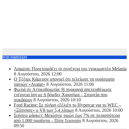
ΡΟΗ ΕΙΔΗΣΕΩΝ
Amazon: Προετοιμάζει τη συνέχεια του ντοκιμαντέρ Melania
8 Αυγούστου, 2026 12:00
Ο Τζέιμς Κάμερον υπονοεί ότι τελείωσε τα γυρίσματα
ταινιών «Avatar»
8 Αυγούστου, 2026 11:00
Φωτιά σε Αττικoβοιωτία: Η πυρκαγιά απελευθέρωσε
ενέργεια ίση με 6 βόμβες Χιροσίμα – Στοιχεία που
σοκάρουν
8 Αυγούστου, 2026 10:10
Ford Racing: Σε πλήρη εξέλιξη το Hypercar για το WEC –
«Ξύπνησε» ο V8 των 5,4 λίτρων
8 Αυγούστου, 2026 10:00
Σούπερ μάρκετ: Μειώσεις τιμών έως 7% σε περισσότερα
από 1.000 προϊόντα – Πότε ξεκινούν
8 Αυγούστου, 2026
09:50