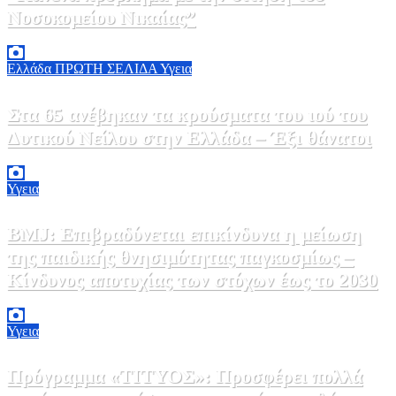
Νοσοκομείου Νικαίας”
7 Αυγούστου, 2026 11:30
0
Ελλάδα
ΠΡΩΤΗ ΣΕΛΙΔΑ
Υγεια
Στα 65 ανέβηκαν τα κρούσματα του ιού του
Δυτικού Νείλου στην Ελλάδα – Έξι θάνατοι
6 Αυγούστου, 2026 09:45
0
Υγεια
BMJ: Επιβραδύνεται επικίνδυνα η μείωση
της παιδικής θνησιμότητας παγκοσμίως –
Κίνδυνος αποτυχίας των στόχων έως το 2030
5 Αυγούστου, 2026 21:00
3
Υγεια
Πρόγραμμα «ΤΙΤΥΟΣ»: Προσφέρει πολλά