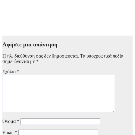
ΥΠΕΘΟΟ: Υποβλήθηκε από τον Κυριάκο Πιερρακάκη το
αίτημα για ενεργοποίηση ρήτρας διαφυγής για ενεργειακή
ανθεκτικότητα – Νέες επενδύσεις 1 δισ. ως το 2028 για
ενέργεια
6 Αυγούστου, 2026 13:00
Αφήστε μια απάντηση
Η ηλ. διεύθυνση σας δεν δημοσιεύεται.
Τα υποχρεωτικά πεδία
σημειώνονται με
*
Σχόλιο
*
Όνομα
*
Email
*