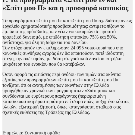
«Σπίτι μου ΙΙ» και η προσφορά κατοικίας
Τα προγράμματα «Σπίτι μου Ι» και «Σπίτι μου ΙΙ» σχεδιάστηκαν ως
εργαλείο χρηματοδοτικής προσβασιμότητας: αντιμετωπίζουν το
εμπόδιο της πρόσβασης των νέων νοικοκυριών σε προσιτό
τραπεζικό δανεισμό, με επιδότηση επιτοκίου 75% και 50%,
αντίστοιχα, για όλη τη διάρκεια του δανείου.
Τον στόχο αυτόν τον εκπλήρωσαν: 24.095 νοικοκυριά που υπό
κανονικές συνθήκες αγοράς δεν θα αποκτούσαν ποτέ ιδιόκτητη
στέγη, την απέκτησαν, με δόση στεγαστικού δανείου ίση ή/και
μικρότερη του ενοικίου που θα κατέβαλαν.
Όσον αφορά τις αιτιάσεις περί ανόδου των τιμών στα ακίνητα
εξαιτίας των προγραμμάτων «Σπίτι μου Ι» και «Σπίτι μου ΙΙ»,
τονίζεται ότι οι ανατιμήσεις των ακινήτων στην Ελλάδα
προηγήθηκαν χρονικά των προγραμμάτων «Σπίτι μου» και
συνδέονται με ευρύτερους παράγοντες (περιορισμένη
κατασκευαστική δραστηριότητα επί σειρά ετών, αυξημένο κόστος
υλικών, εξωτερική ζήτηση), όπως καταγράφεται σταθερά στις
σχετικές εκθέσεις της Τράπεζας της Ελλάδος.
Επιμέλεια: Συντακτική ομάδα