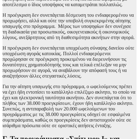
αποτέλεσμα ο ίδιος υποψήφιος να καταμετράται πολλαπλώς.
Η προέγκριση δεν συνεπάγεται δέσμευση του ενδιαφερομένου να
προχωρήσει, αλλά και ούτε την υποβολή συγκεκριμένης αίτησης
υπαγωγής στο πρόγραμμα. Μέρος των υποψηφίων δεν συνέχισε
τη διαδικασία για προσωπικούς, οικογενειακούς ή οικονομικούς
λόγους, ανεξάρτητους από τη διαθεσιμότητα ακινήτων στην αγορά.
Η προέγκριση δεν συνεπάγεται υποχρέωση σύναψης δανείου ούτε
υποχρέωση αγοράς κατοικίας. Πολλοί ενδιαφερόμενοι
προχώρησαν σε προέγκριση προκειμένου να διερευνήσουν τις
δυνατότητες χρηματοδότησής τους και τελικά επέλεξαν να μην
προχωρήσουν σε αγορά, να αναβάλουν την απόφασή τους ή να
αναζητήσουν άλλες στεγαστικές λύσεις.
Για την αίτηση υπαγωγής στο πρόγραμμα, ο ωφελούμενος πρέπει
να έχει ήδη εντοπίσει το κατάλληλο επιλέξιμο ακίνητο, το οποίο να
έχει και ηλεκτρονική ταυτότητα ακινήτου. Δεν συνεπάγεται ότι το
πλήθος των 38.000 προεγκρίσεων, έχουν ήδη κατάλληλο ακίνητο.
Συνεπώς, η αντιπαραβολή των 20.000 ωφελούμενων του
προγράμματος με τις 38.000 προεγκρίσεις οδηγεί σε εσφαλμένα
συμπεράσματα, καθώς οι προεγκρίσεις δεν αντιστοιχούν ούτε σε
ισάριθμα πρόσωπα ούτε σε οριστικές αιτήσεις ένταξης.
Γ. Τα προγράμματα «Σπίτι μου Ι» και