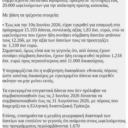
συμμετέχοντα πιστωτικά ιδρύματα), προέβλεπε τη στήριξη έως
20.000 ωφελούμενων για την απόκτηση πρώτης κατοικίας.
Με βάση τα τρέχοντα στοιχεία:
• Έως και την 10η Ιουνίου 2026, είχαν εγκριθεί για υπαγωγή στο
πρόγραμμα 15.193 δάνεια, συνολικής αξίας 1,83 δισ. ευρώ, ενώ οι
ωφελούμενοι που έχουν ήδη συνάψει σύμβαση δανείου φτάνουν
τους 12.266, με την αξία των δανείων τους να προσεγγίζει
τα 1,339 δισ ευρώ.
Σημαντικό, όμως είναι και το γεγονός ότι, από όσους έχουν
συνάψει σύμβαση δανείου, έχουν ήδη εκταμιευθεί περίπου 1,218
δισ. ευρώ προς περισσότερους από 11.000 δικαιούχους.
Υπογραμμίζεται ότι η κυβέρνηση διασφάλισε εθνικούς πόρους
ώστε κανένας δικαιούχος με εγκεκριμένο δάνειο και ευρεθέν
ακίνητο να μην μείνει εκτός.
Τα εγκεκριμένα στεγαστικά δάνεια που δεν πρόλαβαν να
συμβασιοποιηθούν έως τις 2 Ιουνίου 2026 δύνανται να
συμβασιοποιηθούν έως τις 31 Αυγούστου 2026, με πόρους που
διαχειρίζεται η Ελληνική Αναπτυξιακή Τράπεζα.
Επίσης, επισημαίνεται η μεγάλη γεωγραφική διασπορά των
δανείων και επιπλέον το γεγονός ότι ανάμεσα στους ωφελούμενους
του προγράμματος περιλαμβάνονται 1.670