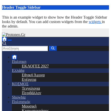
Μετάβαση
Header Toggle Sidebar
στο
περιεχόμενο
This is an example widget to show how the Header Toggle Sidebar
looks by default. You can add custom widgets from the
widgets
in
the admin.
Πολιτικη
ΕΚΛΟΓΕΣ 2027
Ελλάδα
Εθνική Άμυνα
Ενέργεια
ΚΟΣΜΟΣ
Τεχνολογια
Περιβάλλον
Showbiz
Πολιτισμός
Μουσική
Κινηματογράφος