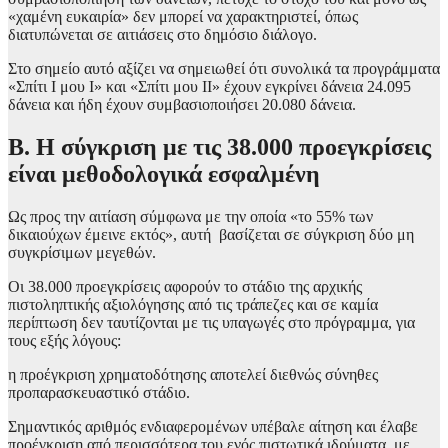
«χαμένη ευκαιρία» δεν μπορεί να χαρακτηριστεί, όπως
διατυπώνεται σε αιτιάσεις στο δημόσιο διάλογο.
Στο σημείο αυτό αξίζει να σημειωθεί ότι συνολικά τα προγράμματα
«Σπίτι Ι μου Ι» και «Σπίτι μου ΙΙ» έχουν εγκρίνει δάνεια 24.095
δάνεια και ήδη έχουν συμβασιοποιήσει 20.080 δάνεια.
Β. Η σύγκριση με τις 38.000 προεγκρίσεις
είναι μεθοδολογικά εσφαλμένη
Ως προς την αιτίαση σύμφωνα με την οποία «το 55% των
δικαιούχων έμεινε εκτός», αυτή βασίζεται σε σύγκριση δύο μη
συγκρίσιμων μεγεθών.
Οι 38.000 προεγκρίσεις αφορούν το στάδιο της αρχικής
πιστοληπτικής αξιολόγησης από τις τράπεζες και σε καμία
περίπτωση δεν ταυτίζονται με τις υπαγωγές στο πρόγραμμα, για
τους εξής λόγους:
η προέγκριση χρηματοδότησης αποτελεί διεθνώς σύνηθες
προπαρασκευαστικό στάδιο.
Σημαντικός αριθμός ενδιαφερομένων υπέβαλε αίτηση και έλαβε
προέγκριση από περισσότερα του ενός πιστωτικά ιδρύματα, με