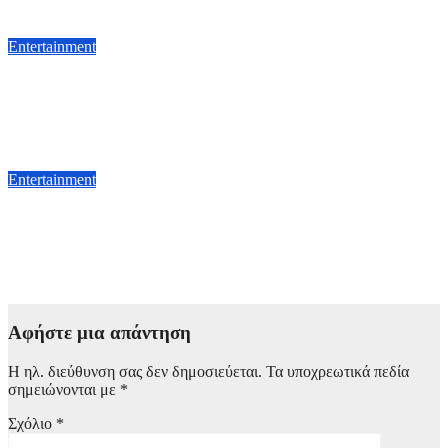
6 Αυγούστου, 2026 22:00
Entertainment
«Τραγουδάμε Καββαδία – 50 χρόνια μετά…»: Μια ξεχωριστή
βραδιά ποίησης και μουσικής στον αρχαιολογικό χώρο
Ευρωπού
4 Αυγούστου, 2026 11:00
Entertainment
«The Rise of the Rockstar Chef»: O Γκόρντον Ράμσεϊ και
άλλοι δυο διάσημοι σεφ στη νέα σειρά ντοκιμαντέρ του BBC
με θέμα την μαγειρική
4 Αυγούστου, 2026 10:00
Αφήστε μια απάντηση
Η ηλ. διεύθυνση σας δεν δημοσιεύεται.
Τα υποχρεωτικά πεδία
σημειώνονται με
*
Σχόλιο
*