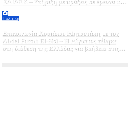
ΕΛΙΔΕΚ – Στήριξη με πράξεις σε έρευνα και
καινοτομία»
5 Αυγούστου, 2026 16:30
1
Πολιτικη
Επικοινωνία Κυριάκου Μητσοτάκη με τον
Abdel Fattah El-Sisi – Η Αίγυπτος τέθηκε
στη διάθεση της Ελλάδας για βοήθεια στις
φωτιές
5 Αυγούστου, 2026 15:58
1