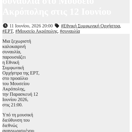
συναυλία στο Μουσείο
Ακρόπολης στις 12 Ιουνίου
11 Ιουνίου, 2026 20:00
#Εθνική Συμφωνική Ορχήστρα
,
#ΕΡΤ
,
#Μουσείο Ακρόπολης
,
#συναυλία
Μια ξεχωριστή
καλοκαιρινή
συναυλία,
παρουσιάζει
η Εθνική
Συμφωνική
Ορχήστρα της ΕΡΤ,
στο προαύλιο
του Μουσείου
Ακρόπολης,
την Παρασκευή 12
Ιουνίου 2026,
στις 21:00.
Υπό τη μουσική
διεύθυνση του
διεθνώς
αναγνωρισμένου