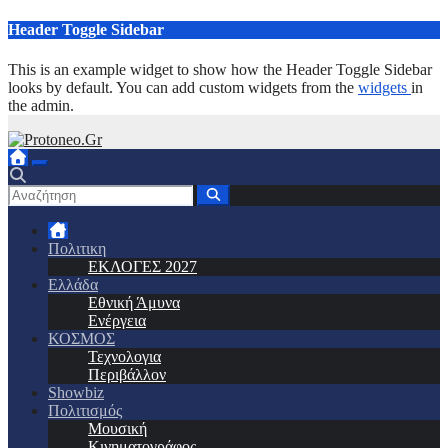
Μετάβαση
Header Toggle Sidebar
στο
περιεχόμενο
This is an example widget to show how the Header Toggle Sidebar
looks by default. You can add custom widgets from the
widgets
in
the admin.
Πολιτικη
ΕΚΛΟΓΕΣ 2027
Ελλάδα
Εθνική Άμυνα
Ενέργεια
ΚΟΣΜΟΣ
Τεχνολογια
Περιβάλλον
Showbiz
Πολιτισμός
Μουσική
Κινηματογράφος