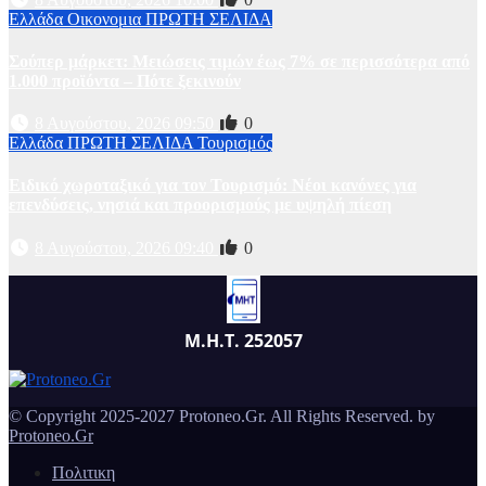
Ελλάδα
Οικονομια
ΠΡΩΤΗ ΣΕΛΙΔΑ
Σούπερ μάρκετ: Μειώσεις τιμών έως 7% σε περισσότερα από
1.000 προϊόντα – Πότε ξεκινούν
8 Αυγούστου, 2026 09:50
0
Ελλάδα
ΠΡΩΤΗ ΣΕΛΙΔΑ
Τουρισμός
Ειδικό χωροταξικό για τον Τουρισμό: Νέοι κανόνες για
επενδύσεις, νησιά και προορισμούς με υψηλή πίεση
8 Αυγούστου, 2026 09:40
0
Μ.Η.Τ. 252057
© Copyright 2025-2027 Protoneo.Gr. All Rights Reserved. by
Protoneo.Gr
Πολιτικη