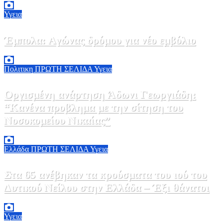
Υγεια
Έμπολα: Αγώνας δρόμου για νέο εμβόλιο
7 Αυγούστου, 2026 23:00
0
Πολιτικη
ΠΡΩΤΗ ΣΕΛΙΔΑ
Υγεια
Οργισμένη ανάρτηση Άδωνι Γεωργιάδη:
“Κανένα προβλημα με την σίτηση του
Νοσοκομείου Νικαίας”
7 Αυγούστου, 2026 11:30
0
Ελλάδα
ΠΡΩΤΗ ΣΕΛΙΔΑ
Υγεια
Στα 65 ανέβηκαν τα κρούσματα του ιού του
Δυτικού Νείλου στην Ελλάδα – Έξι θάνατοι
6 Αυγούστου, 2026 09:45
0
Υγεια