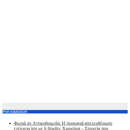
ΡΟΗ ΕΙΔΗΣΕΩΝ
Φωτιά σε Αττικoβοιωτία: Η πυρκαγιά απελευθέρωσε
ενέργεια ίση με 6 βόμβες Χιροσίμα – Στοιχεία που