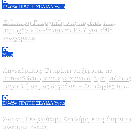
Ελλάδα
ΠΡΩΤΗ ΣΕΛΙΔΑ
Υγεια
Επίσκεψη Γεωργιάδη στις πυρόπληκτες
περιοχές: «Πανέτοιμο το ΕΣΥ για κάθε
ενδεχόμενο»
2 Αυγούστου, 2026 14:37
2
Υγεια
Λαγοκέφαλος: Τι πρέπει να ξέρουμε αν
καταναλώσουμε το κρέας του δηλητηριώδους
ψαριού ή αν μας δαγκώσει – Οι οδηγίες του
ΕΟΔΥ
2 Αυγούστου, 2026 13:00
1
Ελλάδα
ΠΡΩΤΗ ΣΕΛΙΔΑ
Υγεια
Άδωνις Γεωργιάδης: Σε πλήρη ετοιμότητα το
σύστημα Υγείας
2 Αυγούστου, 2026 11:49
1