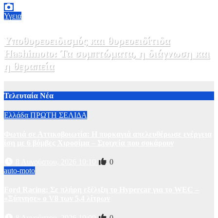
Υγεια
Υποθυρεοειδισμός και θυρεοειδίτιδα
Hashimoto: Τα συμπτώματα, η διάγνωση και
η θεραπεία
2 Αυγούστου, 2026 11:00
1
Τελευταία Νέα
Ελλάδα
ΠΡΩΤΗ ΣΕΛΙΔΑ
Φωτιά σε Αττικoβοιωτία: Η πυρκαγιά απελευθέρωσε ενέργεια
ίση με 6 βόμβες Χιροσίμα – Στοιχεία που σοκάρουν
8 Αυγούστου, 2026 10:10
0
auto-moto
Ford Racing: Σε πλήρη εξέλιξη το Hypercar για το WEC –
«Ξύπνησε» ο V8 των 5,4 λίτρων
8 Αυγούστου, 2026 10:00
0