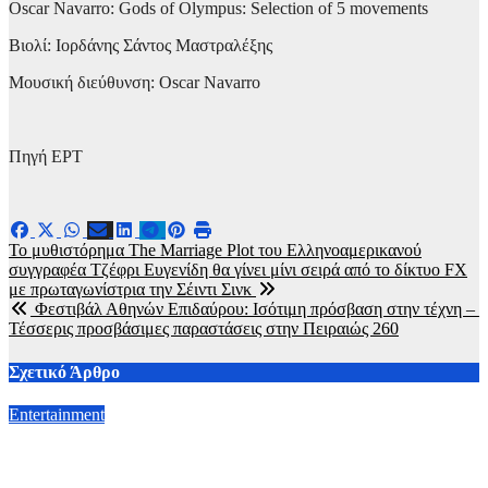
Oscar Navarro: Gods of Olympus: Selection of 5 movements
Βιολί: Ιορδάνης Σάντος Μαστραλέξης
Μουσική διεύθυνση: Oscar Navarro
Πηγή ΕΡΤ
Πλοήγηση
Το μυθιστόρημα The Marriage Plot του Ελληνοαμερικανού
συγγραφέα Τζέφρι Ευγενίδη θα γίνει μίνι σειρά από το δίκτυο FX
άρθρων
με πρωταγωνίστρια την Σέιντι Σινκ
Φεστιβάλ Αθηνών Επιδαύρου: Ισότιμη πρόσβαση στην τέχνη –
Τέσσερις προσβάσιμες παραστάσεις στην Πειραιώς 260
Σχετικό Άρθρο
Entertainment
Μια σημαντική μουσική εκδήλωση με τιμητικές βραβεύσεις
στο Ποσείδι Χαλκιδικής στις 9 Αυγούστου