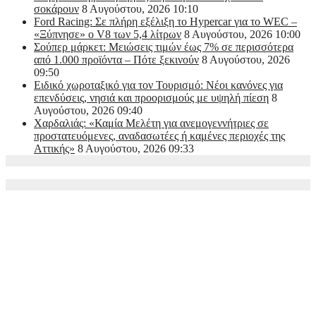
σοκάρουν
8 Αυγούστου, 2026 10:10
Ford Racing: Σε πλήρη εξέλιξη το Hypercar για το WEC –
«Ξύπνησε» ο V8 των 5,4 λίτρων
8 Αυγούστου, 2026 10:00
Σούπερ μάρκετ: Μειώσεις τιμών έως 7% σε περισσότερα
από 1.000 προϊόντα – Πότε ξεκινούν
8 Αυγούστου, 2026
09:50
Ειδικό χωροταξικό για τον Τουρισμό: Νέοι κανόνες για
επενδύσεις, νησιά και προορισμούς με υψηλή πίεση
8
Αυγούστου, 2026 09:40
Χαρδαλιάς: «Καμία Μελέτη για ανεμογεννήτριες σε
προστατευόμενες, αναδασωτέες ή καμένες περιοχές της
Αττικής»
8 Αυγούστου, 2026 09:33