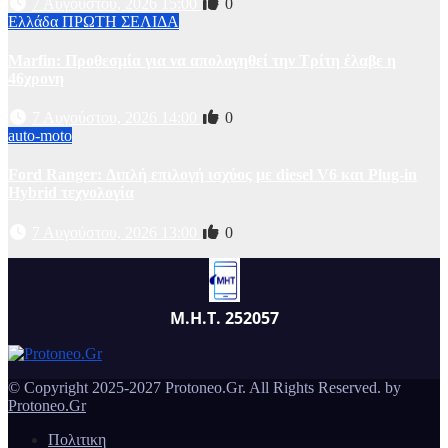
7 Αυγούστου, 2026 15:00
0
Ελλάδα
ΠΡΩΤΗ ΣΕΛΙΔΑ
Marfin: Προθεσμία για να απολογηθεί την Τρίτη έλαβε η
46χρονη
7 Αυγούστου, 2026 14:00
0
auto-moto
Ford Ranger: Διπλή επιλογή ισχύος με diesel V6 και Plug-in
Hybrid τεχνολογία
7 Αυγούστου, 2026 13:00
0
Μ.Η.Τ. 252057
© Copyright 2025-2027 Protoneo.Gr. All Rights Reserved. by
Protoneo.Gr
Πολιτικη