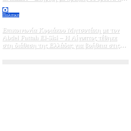
καινοτομία»
5 Αυγούστου, 2026 16:30
1
Πολιτικη
Επικοινωνία Κυριάκου Μητσοτάκη με τον
Abdel Fattah El-Sisi – Η Αίγυπτος τέθηκε
στη διάθεση της Ελλάδας για βοήθεια στις
φωτιές
5 Αυγούστου, 2026 15:58
1