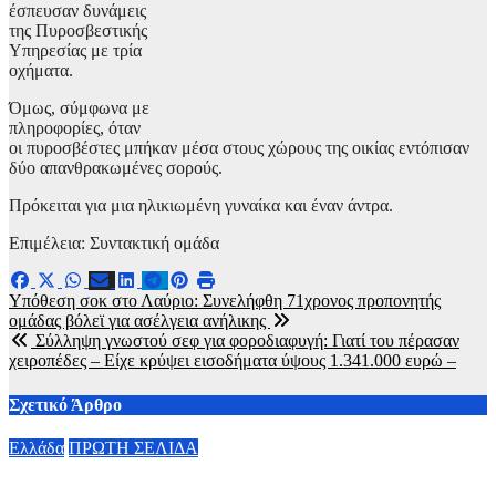
έσπευσαν δυνάμεις
της Πυροσβεστικής
Υπηρεσίας με τρία
οχήματα.
Όμως, σύμφωνα με
πληροφορίες, όταν
οι πυροσβέστες μπήκαν μέσα στους χώρους της οικίας εντόπισαν
δύο απανθρακωμένες σορούς.
Πρόκειται για μια ηλικιωμένη γυναίκα και έναν άντρα.
Επιμέλεια: Συντακτική ομάδα
Πλοήγηση
Υπόθεση σοκ στο Λαύριο: Συνελήφθη 71χρονος προπονητής
ομάδας βόλεϊ για ασέλγεια ανήλικης
άρθρων
Σύλληψη γνωστού σεφ για φοροδιαφυγή: Γιατί του πέρασαν
χειροπέδες – Είχε κρύψει εισοδήματα ύψους 1.341.000 ευρώ –
Σχετικό Άρθρο
Ελλάδα
ΠΡΩΤΗ ΣΕΛΙΔΑ
Μυστράς: Σε φυλάκιση με αναστολή καταδικάστηκε ο