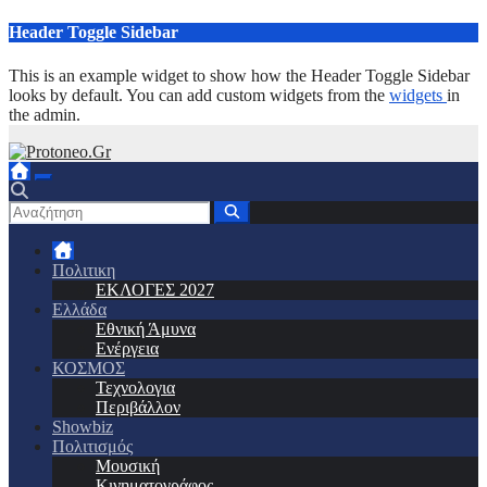
Μετάβαση
Header Toggle Sidebar
στο
περιεχόμενο
This is an example widget to show how the Header Toggle Sidebar
looks by default. You can add custom widgets from the
widgets
in
the admin.
Πολιτικη
ΕΚΛΟΓΕΣ 2027
Ελλάδα
Εθνική Άμυνα
Ενέργεια
ΚΟΣΜΟΣ
Τεχνολογια
Περιβάλλον
Showbiz
Πολιτισμός
Μουσική
Κινηματογράφος