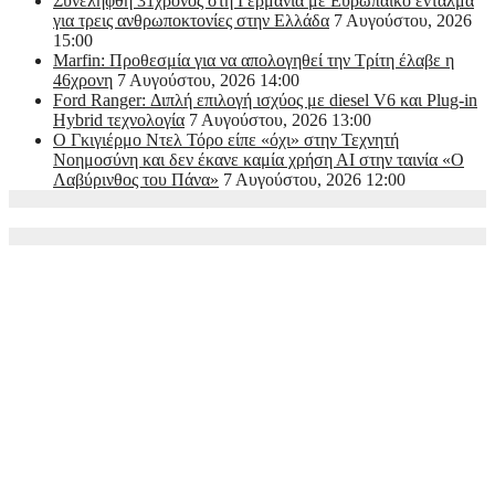
Συνελήφθη 31χρονος στη Γερμανία με Ευρωπαϊκό ένταλμα
για τρεις ανθρωποκτονίες στην Ελλάδα
7 Αυγούστου, 2026
15:00
Marfin: Προθεσμία για να απολογηθεί την Τρίτη έλαβε η
46χρονη
7 Αυγούστου, 2026 14:00
Ford Ranger: Διπλή επιλογή ισχύος με diesel V6 και Plug-in
Hybrid τεχνολογία
7 Αυγούστου, 2026 13:00
Ο Γκιγιέρμο Ντελ Τόρο είπε «όχι» στην Τεχνητή
Νοημοσύνη και δεν έκανε καμία χρήση ΑΙ στην ταινία «Ο
Λαβύρινθος του Πάνα»
7 Αυγούστου, 2026 12:00