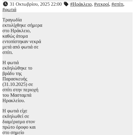
31 Οκτωβρίου, 2025 22:00
#Ηράκλειο
,
#νεκροί
,
#σπίτι
,
#φωτιά
Τραγωδία
εκτυλίχθηκε σήμερα
στο Ηράκλειο,
καθώς άτομα
εντοπίστηκαν νεκρά
μετά από φωτιά σε
σπίτι.
Η φωτιά
εκδηλώθηκε το
βράδυ της
Παρασκευής
(31.10.2025) σε
σπίτι στην περιοχή
του Μασταμπά
Ηρακλείου.
Η φωτιά είχε
εκδηλωθεί σε
διαμέρισμα στον
πρώτο όροφο και
στο σημείο