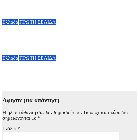
55χρονος
7 Αυγούστου, 2026 16:00
Ελλάδα
ΠΡΩΤΗ ΣΕΛΙΔΑ
Συνελήφθη 31χρονος στη Γερμανία με Ευρωπαϊκό ένταλμα για
τρεις ανθρωποκτονίες στην Ελλάδα
7 Αυγούστου, 2026 15:00
Ελλάδα
ΠΡΩΤΗ ΣΕΛΙΔΑ
Marfin: Προθεσμία για να απολογηθεί την Τρίτη έλαβε η
46χρονη
7 Αυγούστου, 2026 14:00
Αφήστε μια απάντηση
Η ηλ. διεύθυνση σας δεν δημοσιεύεται.
Τα υποχρεωτικά πεδία
σημειώνονται με
*
Σχόλιο
*