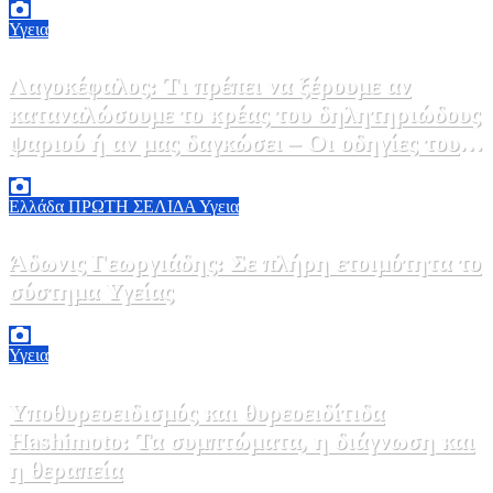
Υγεια
Λαγοκέφαλος: Τι πρέπει να ξέρουμε αν
καταναλώσουμε το κρέας του δηλητηριώδους
ψαριού ή αν μας δαγκώσει – Οι οδηγίες του
ΕΟΔΥ
2 Αυγούστου, 2026 13:00
1
Ελλάδα
ΠΡΩΤΗ ΣΕΛΙΔΑ
Υγεια
Άδωνις Γεωργιάδης: Σε πλήρη ετοιμότητα το
σύστημα Υγείας
2 Αυγούστου, 2026 11:49
1
Υγεια
Υποθυρεοειδισμός και θυρεοειδίτιδα
Hashimoto: Τα συμπτώματα, η διάγνωση και
η θεραπεία