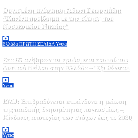
Οργισμένη ανάρτηση Άδωνι Γεωργιάδη:
“Κανένα προβλημα με την σίτηση του
Νοσοκομείου Νικαίας”
7 Αυγούστου, 2026 11:30
0
Ελλάδα
ΠΡΩΤΗ ΣΕΛΙΔΑ
Υγεια
Στα 65 ανέβηκαν τα κρούσματα του ιού του
Δυτικού Νείλου στην Ελλάδα – Έξι θάνατοι
6 Αυγούστου, 2026 09:45
0
Υγεια
BMJ: Επιβραδύνεται επικίνδυνα η μείωση
της παιδικής θνησιμότητας παγκοσμίως –
Κίνδυνος αποτυχίας των στόχων έως το 2030
5 Αυγούστου, 2026 21:00
3
Υγεια