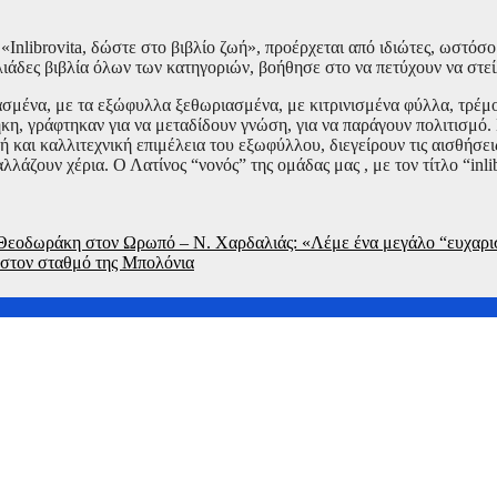
«Inlibrovita, δώστε στο βιβλίο ζωή», προέρχεται από ιδιώτες, ωστόσ
λιάδες βιβλία όλων των κατηγοριών, βοήθησε στο να πετύχουν να στε
ασμένα, με τα εξώφυλλα ξεθωριασμένα, με κιτρινισμένα φύλλα, τρέμου
θήκη, γράφτηκαν για να μεταδίδουν γνώση, για να παράγουν πολιτισμό
ή και καλλιτεχνική επιμέλεια του εξωφύλλου, διεγείρουν τις αισθήσε
λλάζουν χέρια. Ο Λατίνος “νονός” της ομάδας μας , με τον τίτλο “in
 Θεοδωράκη στον Ωρωπό – Ν. Χαρδαλιάς: «Λέμε ένα μεγάλο “ευχαρι
στον σταθμό της Μπολόνια
Λυσιστράτη» και «Άλκηστις» τον Σεπτέμβριο