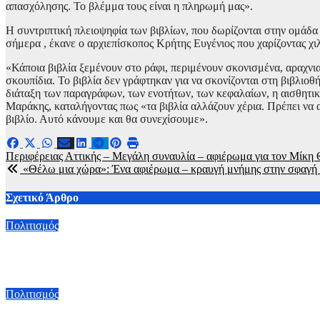
απασχόλησης. Το βλέμμα τους είναι η πληρωμή μας».
Η συντριπτική πλειοψηφία των βιβλίων, που δωρίζονται στην ομάδα 
σήμερα , έκανε ο αρχιεπίσκοπος Κρήτης Ευγένιος που χαρίζοντας χι
«Κάποια βιβλία ξεμένουν στο ράφι, περιμένουν σκονισμένα, αραχνι
σκουπίδια. Το βιβλία δεν γράφτηκαν για να σκονίζονται στη βιβλιο
διάταξη των παραγράφων, των ενοτήτων, των κεφαλαίων, η αισθητικ
Μαράκης, καταλήγοντας πως «τα βιβλία αλλάζουν χέρια. Πρέπει να α
βιβλίο. Αυτό κάνουμε και θα συνεχίσουμε».
Πλοήγηση
Περιφέρειας Αττικής – Μεγάλη συναυλία – αφιέρωμα για τον Μίκη
«Θέλω μια χώρα»: Ένα αφιέρωμα – κραυγή μνήμης στην σφαγή 
άρθρων
Σχετικό Άρθρο
Πολιτισμός
Φράγμα Θέρμης: Θεατρικό σημείο συνάντησης πολιτισμού με «
8 Αυγούστου, 2026 19:00
Πολιτισμός