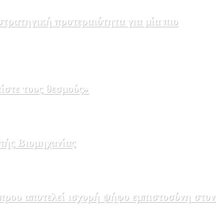
τρατηγική προτεραιότητα για μία πιο
ίστε τους θεσμούς»
πής Βιομηχανίας
πρου αποτελεί ισχυρή ψήφο εμπιστοσύνη στον