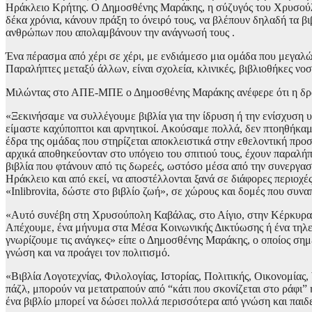
Ηράκλειο Κρήτης. Ο Δημοσθένης Μαράκης, η σύζυγός του Χρυσούλα κ
δέκα χρόνια, κάνουν πράξη το όνειρό τους, να βλέπουν δηλαδή τα βι
ανθρώπων που απολαμβάνουν την ανάγνωσή τους .
Ένα πέρασμα από χέρι σε χέρι, με ενδιάμεσο μια ομάδα που μεγαλών
Παραλήπτες μεταξύ άλλων, είναι σχολεία, κλινικές, βιβλιοθήκες νοσ
Μιλώντας στο ΑΠΕ-ΜΠΕ ο Δημοσθένης Μαράκης ανέφερε ότι η δράση
«Ξεκινήσαμε να συλλέγουμε βιβλία για την ίδρυση ή την ενίσχυση υ
είμαστε καχύποπτοι και αρνητικοί. Ακούσαμε πολλά, δεν πτοηθήκαμε
έδρα της ομάδας που στηρίζεται αποκλειστικά στην εθελοντική προσ
αρχικά αποθηκεύονταν στο υπόγειο του σπιτιού τους, έχουν παραλήπ
βιβλία που φτάνουν από τις δωρεές, ωστόσο μέσα από την συνεργασί
Ηράκλειο και από εκεί, να αποστέλλονται ξανά σε διάφορες περιοχέ
«Inlibrovita, δώστε στο βιβλίο ζωή», σε χώρους και δομές που συναπ
«Αυτό συνέβη στη Χρυσούπολη Καβάλας, στο Αίγιο, στην Κέρκυρα, 
Απέχουμε, ένα μήνυμα στα Μέσα Κοινωνικής Δικτύωσης ή ένα τηλε
γνωρίζουμε τις ανάγκες» είπε ο Δημοσθένης Μαράκης, ο οποίος σημε
γνώση και να προάγει τον πολιτισμό.
«Βιβλία Λογοτεχνίας, Φιλολογίας, Ιστορίας, Πολιτικής, Οικονομίας
πάζλ, μπορούν να μετατραπούν από “κάτι που σκονίζεται στο ράφι”
ένα βιβλίο μπορεί να δώσει πολλά περισσότερα από γνώση και παιδε