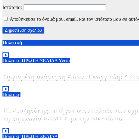
Ιστότοπος
Αποθήκευσε το όνομά μου, email, και τον ιστότοπο μου σε αυτό
Πολιτική
Πολιτικη
ΠΡΩΤΗ ΣΕΛΙΔΑ
Υγεια
Οργισμένη ανάρτηση Άδωνι Γεωργιάδη: “Κανέ
7 Αυγούστου, 2026 11:30
0
Πολιτικη
Κ. Χατζηδάκης: «Πήγαν στον κάλαθο των αχρή
τη συμφωνία ΑΔΜΗΕ με την Meridiam»
6 Αυγούστου, 2026 15:00
0
Πολιτικη
ΠΡΩΤΗ ΣΕΛΙΔΑ