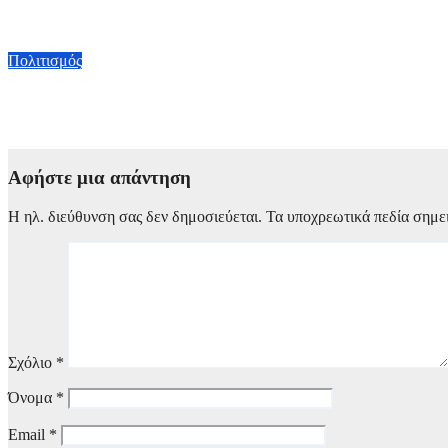
Μια έκθεση με άρωμα Κίνας στην Αίγινα: Έντεκα Κινέζοι καλλι
6 Αυγούστου, 2026 23:00
Πολιτισμός
Πέθανε ο συγγραφέας Γιάννης Γρηγοράκης – Έφυγε από τη ζωή 
6 Αυγούστου, 2026 21:00
Αφήστε μια απάντηση
Η ηλ. διεύθυνση σας δεν δημοσιεύεται.
Τα υποχρεωτικά πεδία σημε
Σχόλιο
*
Όνομα
*
Email
*