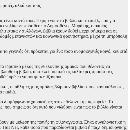
ωρητές, αλλά και τους
είναι κοντά τους. Περιμένουν τα βιβλία και τα παζλ, που για
 και ενηλίκων» πρόσθεσε ο Δημοσθένης Μαράκης, o οποίος
πολιτιστικών συλλόγων, βιβλία έχουν δοθεί μέχρι σήμερα και σε
 δομές μεταναστών και κοινωνικά φροντιστήρια, μέχρι τη μητρόπολη
το γεγονός ότι πρόκειται για ένα τόσο ανομοιογενές κοινό, καθιστά
το ιδρυτικό μέλος της εθελοντικής ομάδας που θέλοντας να
ιβλιοθήκη βιβλίο, αποτελεί μια από τις καλύτερες προσφορές
αθά” πρέπει να αντιμετωπίζονται».
κετ, οι αθλητές μιας ομάδας δώρισαν βιβλία στους «αντιπάλους» ,
 παιδιά.
που διαμόρφωσαν χαρακτήρες στην εθελοντική μας πορεία. Το
που σημείωσε ότι αυτό που νιώθουν είναι πως το βιβλίο γίνεται
ουν με μείωση της ποινής τη φιλαναγνωσία. Είναι συγκλονιστική η
ου ΠαΓΝΗ, κάθε φορά που παραδίδονται βιβλία ή παζλ δημιουργικής