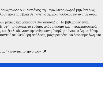
ο όπως τόνισε ο κ. Μαράκης, τη μεγαλύτερη δωρεά βιβλίων έως
ίλουν αρκετά βιβλία σε πανεπιστημιακά νοσοκομεία ανά τη χώρα.
ν μήπως πια ξεπέσουν στα σκουπίδια. Τα βιβλία δεν είναι
. Η υφή, το άρωμα, το χρώμα, ακόμα ακόμα και η γραμματοσειρά, η
ις και ξεκλειδώνουν την ανθρώπινη ύπαρξη» τόνισε ο Δημοσθένης
librovita” σε ελεύθερη απόδοση, μας προτρέπει να δώσουμε ζωή στο
στώ” τιμώντας το έργο του»