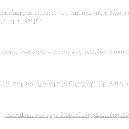
σοτάκης: Η ενίσχυση της παραγωγικής βάσης σ
ηνική οικονομία
σημα έγγραφα» – «Όταν σας συμφέρει επικαλε
 6/8 στη συνεδρίαση της Κυβερνητικής Επιτρο
ής Meridiam στο έργο διασύνδεσης Ελλάδας Κύ