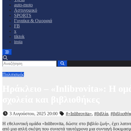
auto-moto
Αστυνομικό
SPORTS
Γυναίκα & Ομορφιά
FB
x
tiktok
insta
Πολιτισμός
Ηράκλειο – «Inlibrovita»: Η ομ
σχολεία και βιβλιοθήκες
3 Αυγούστου, 2025 20:00
#«Inlibrovita»
,
#βιβλία
,
#βιβλιοθή
Η εθελοντική ομάδα «Inlibrovita, δώστε στο βιβλίο ζωή», έχει λατι
από μια απλή σκέψη που συνιστά ταυτόχρονα μια συνταγή δοκιμασμέν