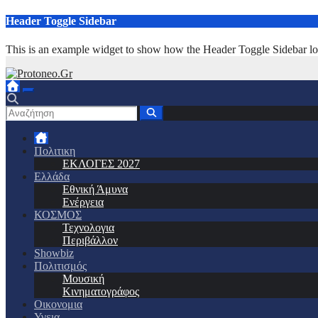
Μετάβαση
Header Toggle Sidebar
στο
περιεχόμενο
This is an example widget to show how the Header Toggle Sidebar lo
Πολιτικη
ΕΚΛΟΓΕΣ 2027
Ελλάδα
Εθνική Άμυνα
Ενέργεια
ΚΟΣΜΟΣ
Τεχνολογια
Περιβάλλον
Showbiz
Πολιτισμός
Μουσική
Κινηματογράφος
Οικονομια
Υγεια