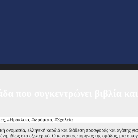
άδα που συγκεντρώνει βιβλία και
κες
,
#Ηράκλειο
,
#ιδρύματα
,
#Σχολεία
νική ονομασία, ελληνική καρδιά και διάθεση προσφοράς και αγάπης για
η, ιδίως στο εξωτερικό. Ο κεντρικός πυρήνας της ομάδας, μια οικογ