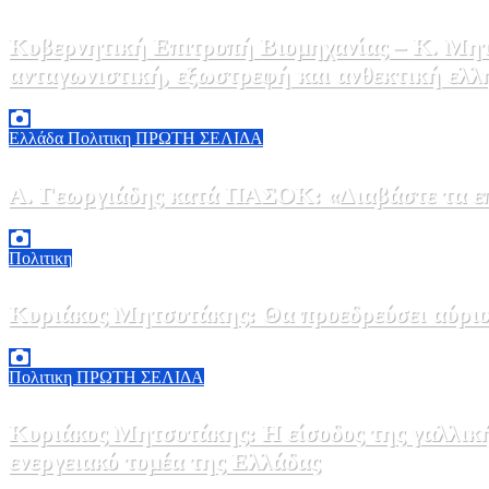
Κυβερνητική Επιτροπή Βιομηχανίας – Κ. Μητ
ανταγωνιστική, εξωστρεφή και ανθεκτική ελλ
6 Αυγούστου, 2026 14:00
0
Ελλάδα
Πολιτικη
ΠΡΩΤΗ ΣΕΛΙΔΑ
Α. Γεωργιάδης κατά ΠΑΣΟΚ: «Διαβάστε τα επί
6 Αυγούστου, 2026 13:02
0
Πολιτικη
Κυριάκος Μητσοτάκης: Θα προεδρεύσει αύριο
5 Αυγούστου, 2026 19:30
2
Πολιτικη
ΠΡΩΤΗ ΣΕΛΙΔΑ
Κυριάκος Μητσοτάκης: Η είσοδος της γαλλικ
ενεργειακό τομέα της Ελλάδας
5 Αυγούστου, 2026 18:40
1