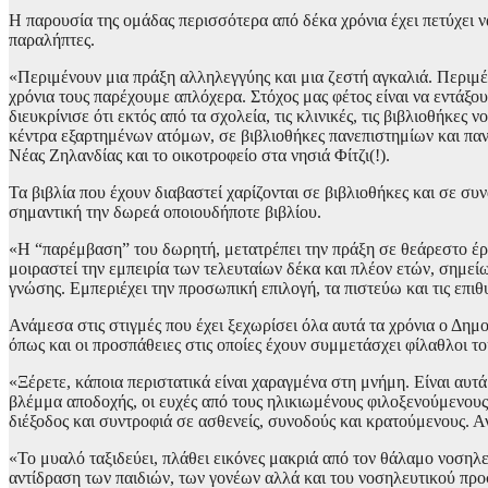
Η παρουσία της ομάδας περισσότερα από δέκα χρόνια έχει πετύχει να
παραλήπτες.
«Περιμένουν μια πράξη αλληλεγγύης και μια ζεστή αγκαλιά. Περιμένο
χρόνια τους παρέχουμε απλόχερα. Στόχος μας φέτος είναι να εντάξ
διευκρίνισε ότι εκτός από τα σχολεία, τις κλινικές, τις βιβλιοθήκ
κέντρα εξαρτημένων ατόμων, σε βιβλιοθήκες πανεπιστημίων και παν
Νέας Ζηλανδίας και το οικοτροφείο στα νησιά Φίτζι(!).
Τα βιβλία που έχουν διαβαστεί χαρίζονται σε βιβλιοθήκες και σε σ
σημαντική την δωρεά οποιουδήποτε βιβλίου.
«Η “παρέμβαση” του δωρητή, μετατρέπει την πράξη σε θεάρεστο έργ
μοιραστεί την εμπειρία των τελευταίων δέκα και πλέον ετών, σημεί
γνώσης. Εμπεριέχει την προσωπική επιλογή, τα πιστεύω και τις επιθ
Ανάμεσα στις στιγμές που έχει ξεχωρίσει όλα αυτά τα χρόνια ο Δη
όπως και οι προσπάθειες στις οποίες έχουν συμμετάσχει φίλαθλοι 
«Ξέρετε, κάποια περιστατικά είναι χαραγμένα στη μνήμη. Είναι αυ
βλέμμα αποδοχής, οι ευχές από τους ηλικιωμένους φιλοξενούμενους
διέξοδος και συντροφιά σε ασθενείς, συνοδούς και κρατούμενους. Α
«Το μυαλό ταξιδεύει, πλάθει εικόνες μακριά από τον θάλαμο νοσηλ
αντίδραση των παιδιών, των γονέων αλλά και του νοσηλευτικού προ