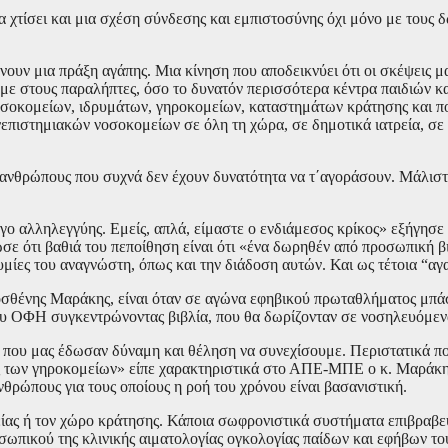
 χτίσει και μια σχέση σύνδεσης και εμπιστοσύνης όχι μόνο με τους δ
υν μια πράξη αγάπης. Μια κίνηση που αποδεικνύει ότι οι σκέψεις μας 
ουμε στους παραλήπτες, όσο το δυνατόν περισσότερα κέντρα παιδιών
ες νοσοκομείων, ιδρυμάτων, γηροκομείων, καταστημάτων κράτησης και 
επιστημιακών νοσοκομείων σε όλη τη χώρα, σε δημοτικά ιατρεία, σε
υνανθρώπους που συχνά δεν έχουν δυνατότητα να τ΄αγοράσουν. Μάλιστα 
ο αλληλεγγύης. Εμείς, απλά, είμαστε ο ενδιάμεσος κρίκος» εξήγησε 
ωσε ότι βαθιά του πεποίθηση είναι ότι «ένα δωρηθέν από προσωπική β
υμίες του αναγνώστη, όπως και την διάδοση αυτών. Και ως τέτοια “αγ
μοσθένης Μαράκης, είναι όταν σε αγώνα εφηβικού πρωταθλήματος μπάσ
του ΟΦΗ συγκεντρώνοντας βιβλία, που θα δωρίζονταν σε νοσηλευόμενα
τά που μας έδωσαν δύναμη και θέληση να συνεχίσουμε. Περιστατικά 
 των γηροκομείων» είπε χαρακτηριστικά στο ΑΠΕ-ΜΠΕ ο κ. Μαράκης, 
νθρώπους για τους οποίους η ροή του χρόνου είναι βασανιστική.
είας ή τον χώρο κράτησης. Κάποια σωφρονιστικά συστήματα επιβραβεύ
σωπικού της κλινικής αιματολογίας ογκολογίας παίδων και εφήβων τ