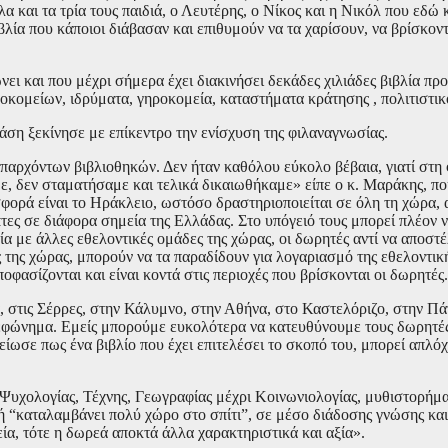
αι τα τρία τους παιδιά, ο Λευτέρης, ο Νίκος και η Νικόλ που εδώ 
βλία που κάποιοι διάβασαν και επιθυμούν να τα χαρίσουν, να βρίσκον
ει και που μέχρι σήμερα έχει διακινήσει δεκάδες χιλιάδες βιβλία προ
οκομείων, ιδρύματα, γηροκομεία, καταστήματα κράτησης , πολιτιστικο
 ξεκίνησε με επίκεντρο την ενίσχυση της φιλαναγνωσίας.
παρχόντων βιβλιοθηκών. Δεν ήταν καθόλου εύκολο βέβαια, γιατί στη 
, δεν σταματήσαμε και τελικά δικαιωθήκαμε» είπε ο κ. Μαράκης, που
φορά είναι το Ηράκλειο, ωστόσο δραστηριοποιείται σε όλη τη χώρα, 
τες σε διάφορα σημεία της Ελλάδας. Στο υπόγειό τους μπορεί πλέον 
α με άλλες εθελοντικές ομάδες της χώρας, οι δωρητές αντί να αποστέ
ς της χώρας, μπορούν να τα παραδίδουν για λογαριασμό της εθελοντικ
οφασίζονται και είναι κοντά στις περιοχές που βρίσκονται οι δωρητές.
στις Σέρρες, στην Κάλυμνο, στην Αθήνα, στο Καστελόριζο, στην Πάτ
φώνημα. Εμείς μπορούμε ευκολότερα να κατευθύνουμε τους δωρητές,
ίωσε πως ένα βιβλίο που έχει επιτελέσει το σκοπό του, μπορεί απλό
, Ψυχολογίας, Τέχνης, Γεωγραφίας μέχρι Κοινωνιολογίας, μυθιστορήμα
 ή “καταλαμβάνει πολύ χώρο στο σπίτι”, σε μέσο διάδοσης γνώσης και
ία, τότε η δωρεά αποκτά άλλα χαρακτηριστικά και αξία».