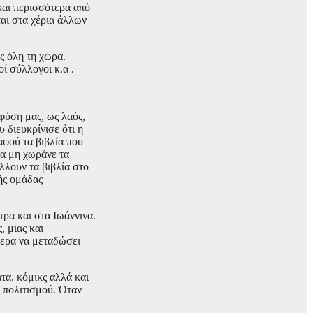
και περισσότερα από
ται στα χέρια άλλων
ς όλη τη χώρα.
ί σύλλογοι κ.α .
φύση μας, ως λαός,
 διευκρίνισε ότι η
αφού τα βιβλία που
να μη χωράνε τα
λλουν τα βιβλία στο
ής ομάδας
ρα και στα Ιωάννινα.
 μιας και
χερα να μεταδώσει
τα, κόμικς αλλά και
 πολιτισμού. Όταν