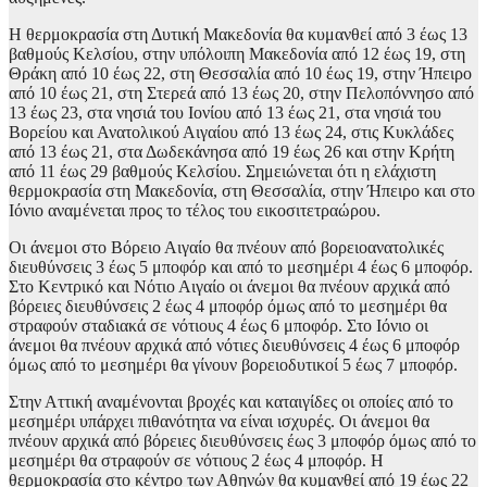
Η θερμοκρασία στη Δυτική Μακεδονία θα κυμανθεί από 3 έως 13
βαθμούς Κελσίου, στην υπόλοιπη Μακεδονία από 12 έως 19, στη
Θράκη από 10 έως 22, στη Θεσσαλία από 10 έως 19, στην Ήπειρο
από 10 έως 21, στη Στερεά από 13 έως 20, στην Πελοπόννησο από
13 έως 23, στα νησιά του Ιονίου από 13 έως 21, στα νησιά του
Βορείου και Ανατολικού Αιγαίου από 13 έως 24, στις Κυκλάδες
από 13 έως 21, στα Δωδεκάνησα από 19 έως 26 και στην Κρήτη
από 11 έως 29 βαθμούς Κελσίου. Σημειώνεται ότι η ελάχιστη
θερμοκρασία στη Μακεδονία, στη Θεσσαλία, στην Ήπειρο και στο
Ιόνιο αναμένεται προς το τέλος του εικοσιτετραώρου.
Οι άνεμοι στο Βόρειο Αιγαίο θα πνέουν από βορειοανατολικές
διευθύνσεις 3 έως 5 μποφόρ και από το μεσημέρι 4 έως 6 μποφόρ.
Στο Κεντρικό και Νότιο Αιγαίο οι άνεμοι θα πνέουν αρχικά από
βόρειες διευθύνσεις 2 έως 4 μποφόρ όμως από το μεσημέρι θα
στραφούν σταδιακά σε νότιους 4 έως 6 μποφόρ. Στο Ιόνιο οι
άνεμοι θα πνέουν αρχικά από νότιες διευθύνσεις 4 έως 6 μποφόρ
όμως από το μεσημέρι θα γίνουν βορειοδυτικοί 5 έως 7 μποφόρ.
Στην Αττική αναμένονται βροχές και καταιγίδες οι οποίες από το
μεσημέρι υπάρχει πιθανότητα να είναι ισχυρές. Οι άνεμοι θα
πνέουν αρχικά από βόρειες διευθύνσεις έως 3 μποφόρ όμως από το
μεσημέρι θα στραφούν σε νότιους 2 έως 4 μποφόρ. Η
θερμοκρασία στο κέντρο των Αθηνών θα κυμανθεί από 19 έως 22