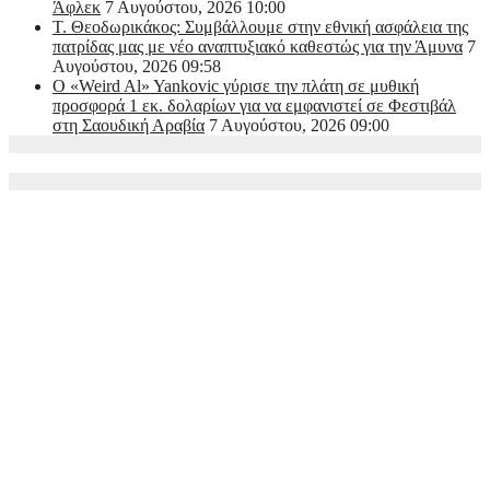
Άφλεκ
7 Αυγούστου, 2026 10:00
Τ. Θεοδωρικάκος: Συμβάλλουμε στην εθνική ασφάλεια της
πατρίδας μας με νέο αναπτυξιακό καθεστώς για την Άμυνα
7
Αυγούστου, 2026 09:58
Ο «Weird Al» Yankovic γύρισε την πλάτη σε μυθική
προσφορά 1 εκ. δολαρίων για να εμφανιστεί σε Φεστιβάλ
στη Σαουδική Αραβία
7 Αυγούστου, 2026 09:00