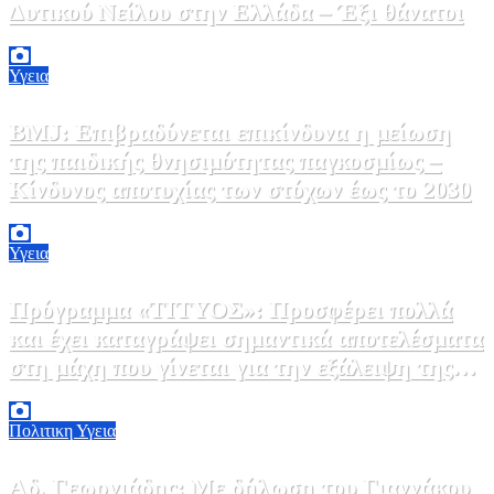
Δυτικού Νείλου στην Ελλάδα – Έξι θάνατοι
6 Αυγούστου, 2026 09:45
0
Υγεια
BMJ: Επιβραδύνεται επικίνδυνα η μείωση
της παιδικής θνησιμότητας παγκοσμίως –
Κίνδυνος αποτυχίας των στόχων έως το 2030
5 Αυγούστου, 2026 21:00
3
Υγεια
Πρόγραμμα «ΤΙΤΥΟΣ»: Προσφέρει πολλά
και έχει καταγράψει σημαντικά αποτελέσματα
στη μάχη που γίνεται για την εξάλειψη της
ηπατίτιδας C
3 Αυγούστου, 2026 12:00
1
Πολιτικη
Υγεια
Αδ. Γεωργιάδης: Με δήλωση του Γιαννάκου