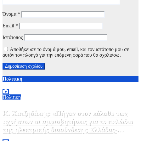
Όνομα
*
Email
*
Ιστότοπος
Αποθήκευσε το όνομά μου, email, και τον ιστότοπο μου σε
αυτόν τον πλοηγό για την επόμενη φορά που θα σχολιάσω.
Πολιτική
Πολιτικη
Κ. Χατζηδάκης: «Πήγαν στον κάλαθο των
αχρήστων οι αμφισβητήσεις για το καλώδιο
της ηλεκτρικής διασύνδεσης Ελλάδας-
Κύπρου μετά τη συμφωνία ΑΔΜΗΕ με την
6 Αυγούστου, 2026 15:00
0