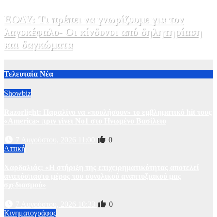
ΕΟΔΥ: Τι πρέπει να γνωρίζουμε για τον
λαγοκέφαλο- Οι κίνδυνοι από δηλητηρίαση
και δαγκώματα
31 Ιουλίου, 2026 21:08
1
Τελευταία Νέα
Showbiz
Razorlight: Παραλίγο να «πουλήσουν» το εμβληματικό hit τους
«America» πριν γίνει Νο1 στο Ηνωμένο Βασίλειο
7 Αυγούστου, 2026 11:00
0
Αττική
Χαρδαλιάς: «Η στήριξη της επιχειρηματικότητας αποτελεί
αναπόσπαστο μέρος του συνολικού αναπτυξιακού μας
σχεδιασμού»
7 Αυγούστου, 2026 10:33
0
Κινηματογράφος