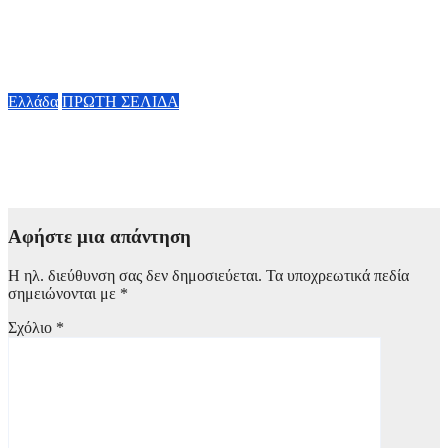
Ο καιρός την Παρασκευή 7 Αυγούστου: Στους 38 βαθμούς ο
υδράργυρος – Πού θα πνέουν ισχυροί βοριάδες έως 6 μποφόρ
7 Αυγούστου, 2026 08:00
Ελλάδα
ΠΡΩΤΗ ΣΕΛΙΔΑ
Marfin: Έφτασε στην Αθήνα η 46χρονη που κατηγορείται για
την επίθεση
6 Αυγούστου, 2026 23:26
Αφήστε μια απάντηση
Η ηλ. διεύθυνση σας δεν δημοσιεύεται.
Τα υποχρεωτικά πεδία
σημειώνονται με
*
Σχόλιο
*