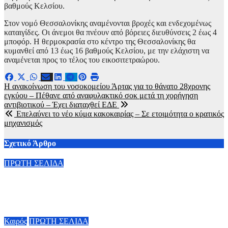
βαθμούς Κελσίου.
Στον νομό Θεσσαλονίκης αναμένονται βροχές και ενδεχομένως
καταιγίδες. Οι άνεμοι θα πνέουν από βόρειες διευθύνσεις 2 έως 4
μποφόρ. Η θερμοκρασία στο κέντρο της Θεσσαλονίκης θα
κυμανθεί από 13 έως 16 βαθμούς Κελσίου, με την ελάχιστη να
αναμένεται προς το τέλος του εικοσιτετραώρου.
Πλοήγηση
Η ανακοίνωση του νοσοκομείου Άρτας για το θάνατο 28χρονης
εγκύου – Πέθανε από αναφυλακτικό σοκ μετά τη χορήγηση
άρθρων
αντιβιοτικού – Έχει διαταχθεί ΕΔΕ
Επελαύνει το νέο κύμα κακοκαιρίας – Σε ετοιμότητα ο κρατικός
μηχανισμός
Σχετικό Άρθρο
ΠΡΩΤΗ ΣΕΛΙΔΑ
Τ. Θεοδωρικάκος: Συμβάλλουμε στην εθνική ασφάλεια της
πατρίδας μας με νέο αναπτυξιακό καθεστώς για την Άμυνα
7 Αυγούστου, 2026 09:58
Καιρός
ΠΡΩΤΗ ΣΕΛΙΔΑ