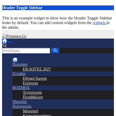
Μετάβαση
Header Toggle Sidebar
στο
περιεχόμενο
This is an example widget to show how the Header Toggle Sidebar
looks by default. You can add custom widgets from the
widgets
in
the admin.
Πολιτικη
ΕΚΛΟΓΕΣ 2027
Ελλάδα
Εθνική Άμυνα
Ενέργεια
ΚΟΣΜΟΣ
Τεχνολογια
Περιβάλλον
Showbiz
Πολιτισμός
Μουσική
Κινηματογράφος