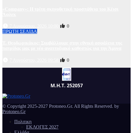
«Company»: Η τρίτη σκηνοθετική προσπάθεια του Κέισι
Άφλεκ
7 Αυγούστου, 2026 10:00
0
ΠΡΩΤΗ ΣΕΛΙΔΑ
Τ. Θεοδωρικάκος: Συμβάλλουμε στην εθνική ασφάλεια της
πατρίδας μας με νέο αναπτυξιακό καθεστώς για την Άμυνα
7 Αυγούστου, 2026 09:58
0
Μ.Η.Τ. 252057
© Copyright 2025-2027 Protoneo.Gr. All Rights Reserved. by
Protoneo.Gr
Πολιτικη
ΕΚΛΟΓΕΣ 2027
Ελλάδα