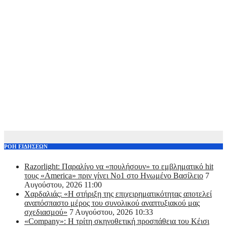
ΡΟΗ ΕΙΔΗΣΕΩΝ
Razorlight: Παραλίγο να «πουλήσουν» το εμβληματικό hit
τους «America» πριν γίνει Νο1 στο Ηνωμένο Βασίλειο
7
Αυγούστου, 2026 11:00
Χαρδαλιάς: «Η στήριξη της επιχειρηματικότητας αποτελεί
αναπόσπαστο μέρος του συνολικού αναπτυξιακού μας
σχεδιασμού»
7 Αυγούστου, 2026 10:33
«Company»: Η τρίτη σκηνοθετική προσπάθεια του Κέισι