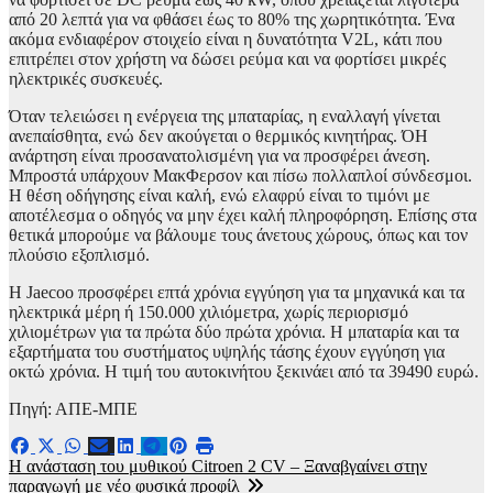
από 20 λεπτά για να φθάσει έως το 80% της χωρητικότητα. Ένα
ακόμα ενδιαφέρον στοιχείο είναι η δυνατότητα V2L, κάτι που
επιτρέπει στον χρήστη να δώσει ρεύμα και να φορτίσει μικρές
ηλεκτρικές συσκευές.
Όταν τελειώσει η ενέργεια της μπαταρίας, η εναλλαγή γίνεται
ανεπαίσθητα, ενώ δεν ακούγεται ο θερμικός κινητήρας. ΌΗ
ανάρτηση είναι προσανατολισμένη για να προσφέρει άνεση.
Μπροστά υπάρχουν ΜακΦερσον και πίσω πολλαπλοί σύνδεσμοι.
Η θέση οδήγησης είναι καλή, ενώ ελαφρύ είναι το τιμόνι με
αποτέλεσμα ο οδηγός να μην έχει καλή πληροφόρηση. Επίσης στα
θετικά μπορούμε να βάλουμε τους άνετους χώρους, όπως και τον
πλούσιο εξοπλισμό.
Η Jaecoo προσφέρει επτά χρόνια εγγύηση για τα μηχανικά και τα
ηλεκτρικά μέρη ή 150.000 χιλιόμετρα, χωρίς περιορισμό
χιλιομέτρων για τα πρώτα δύο πρώτα χρόνια. Η μπαταρία και τα
εξαρτήματα του συστήματος υψηλής τάσης έχουν εγγύηση για
οκτώ χρόνια. Η τιμή του αυτοκινήτου ξεκινάει από τα 39490 ευρώ.
Πηγή: ΑΠΕ-ΜΠΕ
Πλοήγηση
Η ανάσταση του μυθικού Citroen 2 CV – Ξαναβγαίνει στην
παραγωγή με νέο φυσικά προφίλ