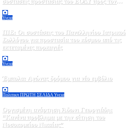
συστάσεις προστασίας του ΕΟΔΥ προς τον
κόσμο
9 Αυγούστου, 2026 11:00
0
Υγεια
ΠΙΣ: Οι συστάσεις του Πανελληνίου Ιατρικού
Συλλόγου για προστασία του κόσμου από τις
εκτεταμένες πυρκαγιές
8 Αυγούστου, 2026 18:00
0
Υγεια
Έμπολα: Αγώνας δρόμου για νέο εμβόλιο
7 Αυγούστου, 2026 23:00
0
Πολιτικη
ΠΡΩΤΗ ΣΕΛΙΔΑ
Υγεια
Οργισμένη ανάρτηση Άδωνι Γεωργιάδη:
“Κανένα προβλημα με την σίτηση του
Νοσοκομείου Νικαίας”