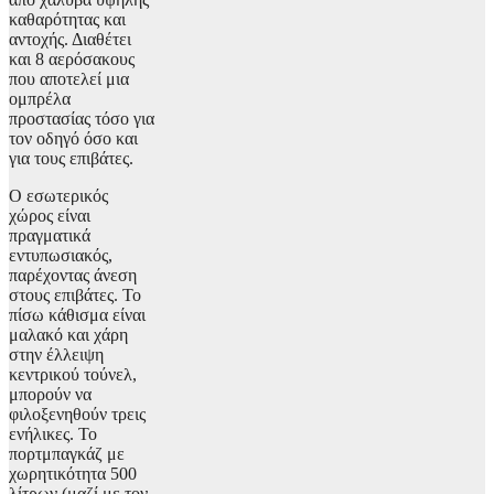
καθαρότητας και
αντοχής. Διαθέτει
και 8 αερόσακους
που αποτελεί μια
ομπρέλα
προστασίας τόσο για
τον οδηγό όσο και
για τους επιβάτες.
Ο εσωτερικός
χώρος είναι
πραγματικά
εντυπωσιακός,
παρέχοντας άνεση
στους επιβάτες. Το
πίσω κάθισμα είναι
μαλακό και χάρη
στην έλλειψη
κεντρικού τούνελ,
μπορούν να
φιλοξενηθούν τρεις
ενήλικες. Το
πορτμπαγκάζ με
χωρητικότητα 500
λίτρων (μαζί με τον