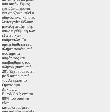
από αυτήν. Όμως
χρειάζεται χρόνος
για να εξοικειωθεί ο
οδηγός, ενώ κάποιες
λειτουργίες θέλουν
μεγάλη αναζήτηση,
όπως η ρύθμιση των
εξωτερικών
καθρεπτών. Το
αμάξι διαθέτει ένα
πλήρες πακέτο από
συστήματα
ασφάλειας και
υποβοήθησης του
οδηγού (πάνω από
20). Έχει βραβευτεί
με 5 αστέρια από
τον Ανεξάρτητο
Οργανισμό
Δοκιμών,
EuroNCAP, ενώ το
80% του σασί να
είναι
κατασκευασμένο
από χάλυβα υψηλής