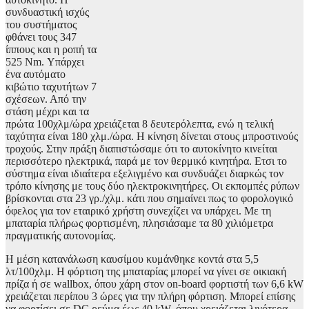
συνδυαστική ισχύς
του συστήματος
φθάνει τους 347
ίππους και η ροπή τα
525 Nm. Υπάρχει
ένα αυτόματο
κιβώτιο ταχυτήτων 7
σχέσεων. Από την
στάση μέχρι και τα
πρώτα 100χλμ/ώρα χρειάζεται 8 δευτερόλεπτα, ενώ η τελική
ταχύτητα είναι 180 χλμ./ώρα. Η κίνηση δίνεται στους μπροστινούς
τροχούς. Στην πράξη διαπιστώσαμε ότι το αυτοκίνητο κινείται
περισσότερο ηλεκτρικά, παρά με τον θερμικό κινητήρα. Ετσι το
σύστημα είναι ιδιαίτερα εξελιγμένο και συνδυάζει διαρκώς τον
τρόπο κίνησης με τους δύο ηλεκτροκινητήρες. Οι εκπομπές ρύπων
βρίσκονται στα 23 γρ./χλμ. κάτι που σημαίνει πως το φορολογικό
όφελος για τον εταιρικό χρήστη συνεχίζει να υπάρχει. Με τη
μπαταρία πλήρως φορτισμένη, πλησιάσαμε τα 80 χιλιόμετρα
πραγματικής αυτονομίας.
Η μέση κατανάλωση καυσίμου κυμάνθηκε κοντά στα 5,5
λτ/100χλμ. Η φόρτιση της μπαταρίας μπορεί να γίνει σε οικιακή
πρίζα ή σε wallbox, όπου χάρη στον on-board φορτιστή των 6,6 kW
χρειάζεται περίπου 3 ώρες για την πλήρη φόρτιση. Μπορεί επίσης
να φορτίσει σε DC ρεύμα έως 40 kW, όπου χρειάζεται λιγότερα