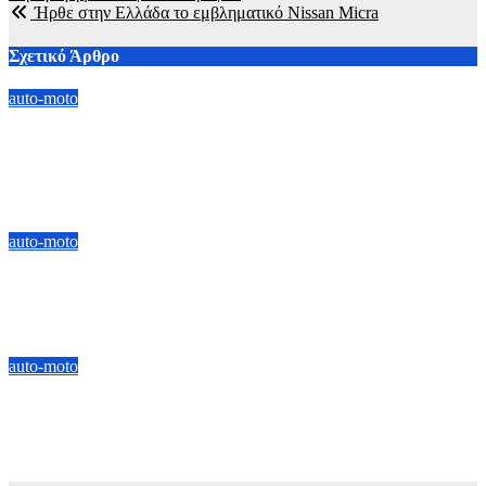
άρθρων
Ήρθε στην Ελλάδα το εμβληματικό Nissan Micra
Σχετικό Άρθρο
auto-moto
Audi: Πτώση πωλήσεων και περικοπές παραγωγής υπό την
πίεση Κίνας και δασμών ΗΠΑ – H επιχείρηση αντιστροφής
του αρνητικού τοπίου
9 Αυγούστου, 2026 10:00
auto-moto
Ford Racing: Σε πλήρη εξέλιξη το Hypercar για το WEC –
«Ξύπνησε» ο V8 των 5,4 λίτρων
8 Αυγούστου, 2026 10:00
auto-moto
Ford Ranger: Διπλή επιλογή ισχύος με diesel V6 και Plug-in
Hybrid τεχνολογία
7 Αυγούστου, 2026 13:00