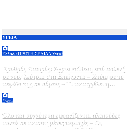
ΥΓΕΙΑ
Ελλάδα
ΠΡΩΤΗ ΣΕΛΙΔΑ
Υγεια
Ερυθρός Σταυρός: Άγρια επίθεση από ασθενή
σε νοσηλεύτρια στα Επείγοντα – Χτύπησε το
κεφάλι της σε πόρτες – Τι καταγγέλει η
ΠΟΕΔΗΝ
9 Αυγούστου, 2026 11:15
0
Υγεια
Όλο και συχνότερα εμφανίζονται αλεπούδες
κοντά σε κατοικημένες περιοχές – Οι