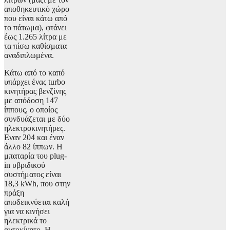
αποθηκευτικό χώρο
που είναι κάτω από
το πάτωμα), φτάνει
έως 1.265 λίτρα με
τα πίσω καθίσματα
αναδιπλωμένα.
Κάτω από το καπό
υπάρχει ένας turbo
κινητήρας βενζίνης
με απόδοση 147
ίππους, ο οποίος
συνδυάζεται με δύο
ηλεκτροκινητήρες.
Εναν 204 και έναν
άλλο 82 ίππων. Η
μπαταρία του plug-
in υβριδικού
συστήματος είναι
18,3 kWh, που στην
πράξη
αποδεικνύεται καλή
για να κινήσει
ηλεκτρικά το
αυτοκίνητο. Η