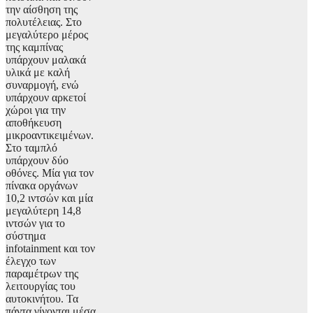
την αίσθηση της
πολυτέλειας. Στο
μεγαλύτερο μέρος
της καμπίνας
υπάρχουν μαλακά
υλικά με καλή
συναρμογή, ενώ
υπάρχουν αρκετοί
χώροι για την
αποθήκευση
μικροαντικειμένων.
Στο ταμπλό
υπάρχουν δύο
οθόνες. Μία για τον
πίνακα οργάνων
10,2 ιντσών και μία
μεγαλύτερη 14,8
ιντσών για το
σύστημα
infotainment και τον
έλεγχο των
παραμέτρων της
λειτουργίας του
αυτοκινήτου. Τα
πάντα γίνονται μέσα