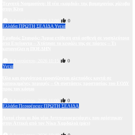
Τεχνητή Νοημοσύνη: Η νέα «καρδιά» της βιομηχανίας χάλυβα
στην Κίνα
9 Αυγούστου, 2026 12:00
0
Ελλάδα
ΠΡΩΤΗ ΣΕΛΙΔΑ
Υγεια
Ερυθρός Σταυρός: Άγρια επίθεση από ασθενή σε νοσηλεύτρια
στα Επείγοντα – Χτύπησε το κεφάλι της σε πόρτες – Τι
καταγγέλει η ΠΟΕΔΗΝ
9 Αυγούστου, 2026 11:15
0
Υγεια
Όλο και συχνότερα εμφανίζονται αλεπούδες κοντά σε
κατοικημένες περιοχές – Οι συστάσεις προστασίας του ΕΟΔΥ
προς τον κόσμο
9 Αυγούστου, 2026 11:00
0
Ελλάδα
Περιφέρειες
ΠΡΩΤΗ ΣΕΛΙΔΑ
Αυτοί είναι οι δύο νέοι Αντιπεριφερειάρχες που ορίστηκαν
στην Αττική από τον Νίκο Χαρδαλιά (pics)