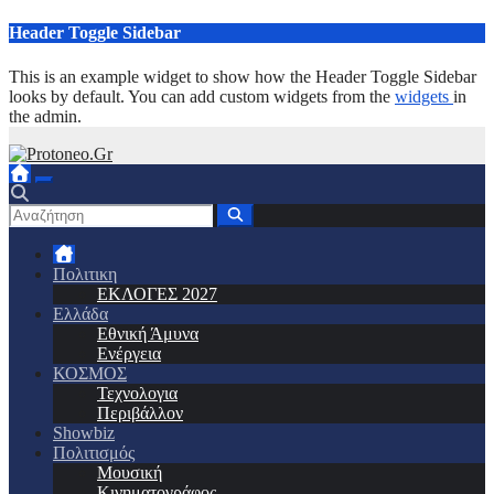
Μετάβαση
Header Toggle Sidebar
στο
περιεχόμενο
This is an example widget to show how the Header Toggle Sidebar
looks by default. You can add custom widgets from the
widgets
in
the admin.
Πολιτικη
ΕΚΛΟΓΕΣ 2027
Ελλάδα
Εθνική Άμυνα
Ενέργεια
ΚΟΣΜΟΣ
Τεχνολογια
Περιβάλλον
Showbiz
Πολιτισμός
Μουσική
Κινηματογράφος