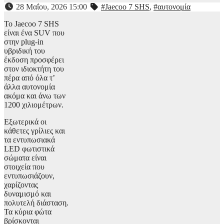
28 Μαΐου, 2026 15:00
#Jaecoo 7 SHS
,
#αυτονομία
Το Jaecoo 7 SHS
είναι ένα SUV που
στην plug-in
υβριδική του
έκδοση προσφέρει
στον ιδιοκτήτη του
πέρα από όλα τ’
άλλα αυτονομία
ακόμα και άνω των
1200 χιλιομέτρων.
Εξωτερικά οι
κάθετες γρίλιες και
τα εντυπωσιακά
LED φωτιστικά
σώματα είναι
στοιχεία που
εντυπωσιάζουν,
χαρίζοντας
δυναμισμό και
πολυτελή διάσταση.
Τα κύρια φώτα
βρίσκονται