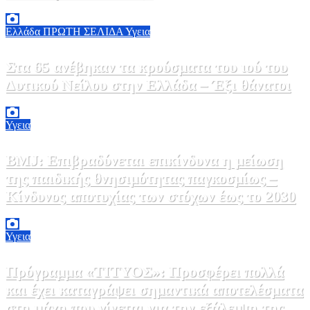
7 Αυγούστου, 2026 11:30
0
Ελλάδα
ΠΡΩΤΗ ΣΕΛΙΔΑ
Υγεια
Στα 65 ανέβηκαν τα κρούσματα του ιού του
Δυτικού Νείλου στην Ελλάδα – Έξι θάνατοι
6 Αυγούστου, 2026 09:45
0
Υγεια
BMJ: Επιβραδύνεται επικίνδυνα η μείωση
της παιδικής θνησιμότητας παγκοσμίως –
Κίνδυνος αποτυχίας των στόχων έως το 2030
5 Αυγούστου, 2026 21:00
3
Υγεια
Πρόγραμμα «ΤΙΤΥΟΣ»: Προσφέρει πολλά
και έχει καταγράψει σημαντικά αποτελέσματα
στη μάχη που γίνεται για την εξάλειψη της