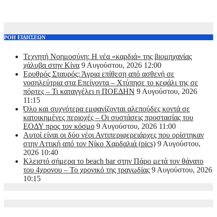
ΡΟΗ ΕΙΔΗΣΕΩΝ
Τεχνητή Νοημοσύνη: Η νέα «καρδιά» της βιομηχανίας
χάλυβα στην Κίνα
9 Αυγούστου, 2026 12:00
Ερυθρός Σταυρός: Άγρια επίθεση από ασθενή σε
νοσηλεύτρια στα Επείγοντα – Χτύπησε το κεφάλι της σε
πόρτες – Τι καταγγέλει η ΠΟΕΔΗΝ
9 Αυγούστου, 2026
11:15
Όλο και συχνότερα εμφανίζονται αλεπούδες κοντά σε
κατοικημένες περιοχές – Οι συστάσεις προστασίας του
ΕΟΔΥ προς τον κόσμο
9 Αυγούστου, 2026 11:00
Αυτοί είναι οι δύο νέοι Αντιπεριφερειάρχες που ορίστηκαν
στην Αττική από τον Νίκο Χαρδαλιά (pics)
9 Αυγούστου,
2026 10:40
Κλειστό σήμερα το beach bar στην Πάρο μετά τον θάνατο
του 4χρονου – Το χρονικό της τραγωδίας
9 Αυγούστου, 2026
10:15