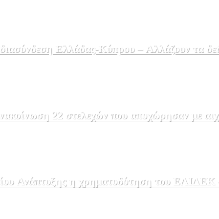
 διασύνδεση Ελλάδας-Κύπρου – Αλλάζουν τα δε
ακοίνωση 22 στελεχών που αποχώρησαν με αιχμέ
ου Ανάπτυξης η χρηματοδότηση του ΕΛΙΔΕΚ – 