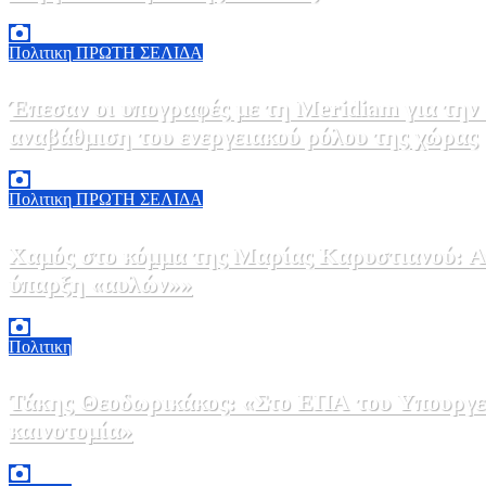
5 Αυγούστου, 2026 18:40
1
Πολιτικη
ΠΡΩΤΗ ΣΕΛΙΔΑ
Έπεσαν οι υπογραφές με τη Meridiam για την
αναβάθμιση του ενεργειακού ρόλου της χώρας
5 Αυγούστου, 2026 18:00
2
Πολιτικη
ΠΡΩΤΗ ΣΕΛΙΔΑ
Χαμός στο κόμμα της Μαρίας Καρυστιανού: Αν
ύπαρξη «αυλών»»
5 Αυγούστου, 2026 17:00
0
Πολιτικη
Τάκης Θεοδωρικάκος: «Στο ΕΠΑ του Υπουργεί
καινοτομία»
5 Αυγούστου, 2026 16:30
1