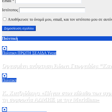
Email
*
Ιστότοπος
Αποθήκευσε το όνομά μου, email, και τον ιστότοπο μου σε αυτό
Πολιτική
Πολιτικη
ΠΡΩΤΗ ΣΕΛΙΔΑ
Υγεια
Οργισμένη ανάρτηση Άδωνι Γεωργιάδη: “Κανέ
7 Αυγούστου, 2026 11:30
0
Πολιτικη
Κ. Χατζηδάκης: «Πήγαν στον κάλαθο των αχρή
τη συμφωνία ΑΔΜΗΕ με την Meridiam»
6 Αυγούστου, 2026 15:00
0