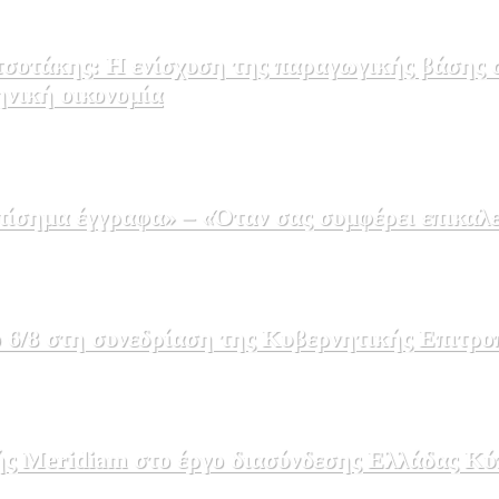
σοτάκης: Η ενίσχυση της παραγωγικής βάσης σ
ηνική οικονομία
σημα έγγραφα» – «Όταν σας συμφέρει επικαλε
 6/8 στη συνεδρίαση της Κυβερνητικής Επιτρο
ής Meridiam στο έργο διασύνδεσης Ελλάδας Κύ