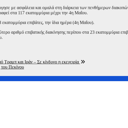
ύργησε με ασφάλεια και ομαλά στη διάρκεια των πενθήμερων διακοπώ
ραφεί στα 117 εκατομμύρια μέχρι την 4η Μαΐου.
εκατομμύρια επιβάτες, την ίδια ημέρα (4η Μαΐου).
ύτερο αριθμό επιβατικής διακίνησης περίπου στα 23 εκατομμύρια επιβ
υ.
 Τραμπ και Ιράν – Σε κίνδυνο η εκεχειρία
 του Πεκίνου
ν Κίνα