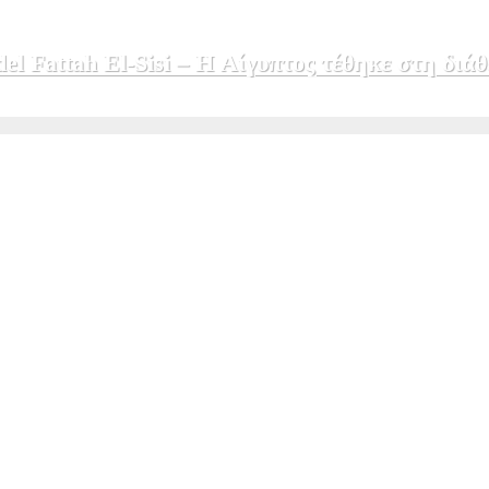
 Fattah El-Sisi – Η Αίγυπτος τέθηκε στη διάθ