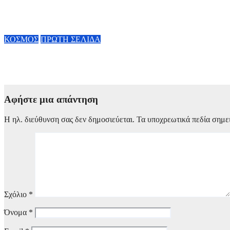
Google: Δίνει τα κλειδιά της AI στον Demis Hassabis – Η ζωή τ
Alphabet
6 Αυγούστου, 2026 11:34
ΚΟΣΜΟΣ
ΠΡΩΤΗ ΣΕΛΙΔΑ
Μεξικό: Βίντεο σοκ με την live δολοφονία νεαρού ινφλουένσερ 
6 Αυγούστου, 2026 11:00
Αφήστε μια απάντηση
Η ηλ. διεύθυνση σας δεν δημοσιεύεται.
Τα υποχρεωτικά πεδία σημε
Σχόλιο
*
Όνομα
*