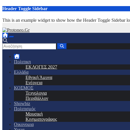
Μετάβαση
Header Toggle Sidebar
στο
περιεχόμενο
This is an example widget to show how the Header Toggle Sidebar lo
Πολιτικη
ΕΚΛΟΓΕΣ 2027
Ελλάδα
Εθνική Άμυνα
Ενέργεια
ΚΟΣΜΟΣ
Τεχνολογια
Περιβάλλον
Showbiz
Πολιτισμός
Μουσική
Κινηματογράφος
Οικονομια
Υγεια