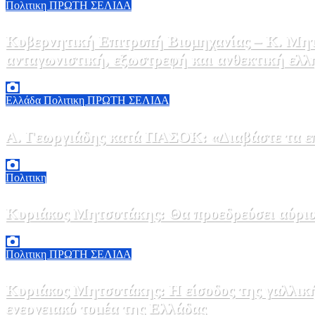
Πολιτικη
ΠΡΩΤΗ ΣΕΛΙΔΑ
Κυβερνητική Επιτροπή Βιομηχανίας – Κ. Μητ
ανταγωνιστική, εξωστρεφή και ανθεκτική ελλ
6 Αυγούστου, 2026 14:00
0
Ελλάδα
Πολιτικη
ΠΡΩΤΗ ΣΕΛΙΔΑ
Α. Γεωργιάδης κατά ΠΑΣΟΚ: «Διαβάστε τα επί
6 Αυγούστου, 2026 13:02
0
Πολιτικη
Κυριάκος Μητσοτάκης: Θα προεδρεύσει αύριο
5 Αυγούστου, 2026 19:30
2
Πολιτικη
ΠΡΩΤΗ ΣΕΛΙΔΑ
Κυριάκος Μητσοτάκης: Η είσοδος της γαλλικ
ενεργειακό τομέα της Ελλάδας