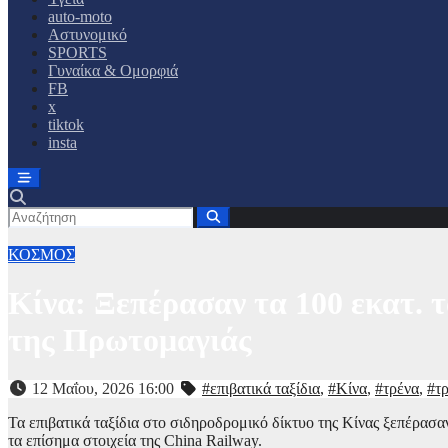
auto-moto
Αστυνομικό
SPORTS
Γυναίκα & Ομορφιά
FB
x
tiktok
insta
ΚΟΣΜΟΣ
Κίνα: Ξεπέρασαν τα 100 εκατ. τ
της Πρωτομαγιάς
12 Μαΐου, 2026 16:00
#επιβατικά ταξίδια
,
#Κίνα
,
#τρένα
,
#τ
Τα επιβατικά ταξίδια στο σιδηροδρομικό δίκτυο της Κίνας ξεπέρα
τα επίσημα στοιχεία της China Railway.