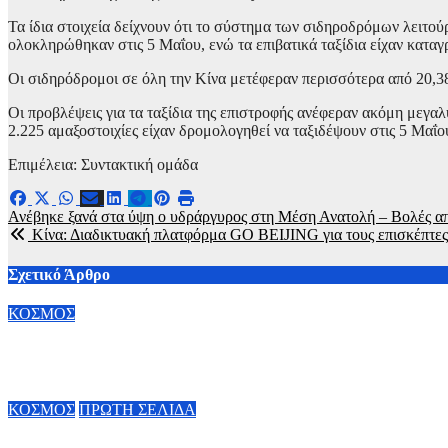
Τα ίδια στοιχεία δείχνουν ότι το σύστημα των σιδηροδρόμων λειτο
ολοκληρώθηκαν στις 5 Μαΐου, ενώ τα επιβατικά ταξίδια είχαν καταγ
Οι σιδηρόδρομοι σε όλη την Κίνα μετέφεραν περισσότερα από 20,38 
Οι προβλέψεις για τα ταξίδια της επιστροφής ανέφεραν ακόμη μεγαλ
2.225 αμαξοστοιχίες είχαν δρομολογηθεί να ταξιδέψουν στις 5 Μαΐο
Επιμέλεια: Συντακτική ομάδα
Πλοήγηση
Ανέβηκε ξανά στα ύψη ο υδράργυρος στη Μέση Ανατολή – Βολές από
Κίνα: Διαδικτυακή πλατφόρμα GO BEIJING για τους επισκέπτες
άρθρων
Σχετικό Άρθρο
ΚΟΣΜΟΣ
Άνοδος πελατών σε πάνω από 70% των εμπορικών κέντρων στη
6 Αυγούστου, 2026 20:00
ΚΟΣΜΟΣ
ΠΡΩΤΗ ΣΕΛΙΔΑ