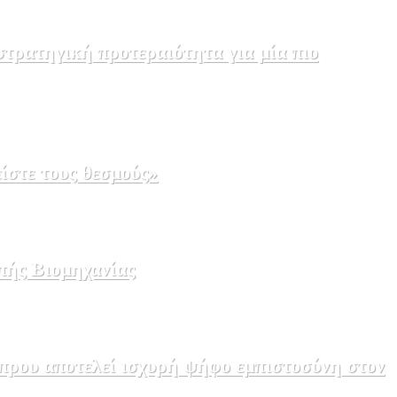
τρατηγική προτεραιότητα για μία πιο
ίστε τους θεσμούς»
πής Βιομηχανίας
πρου αποτελεί ισχυρή ψήφο εμπιστοσύνη στον