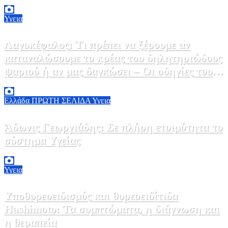
2 Αυγούστου, 2026 14:37
2
Υγεια
Λαγοκέφαλος: Τι πρέπει να ξέρουμε αν
καταναλώσουμε το κρέας του δηλητηριώδους
ψαριού ή αν μας δαγκώσει – Οι οδηγίες του
ΕΟΔΥ
2 Αυγούστου, 2026 13:00
1
Ελλάδα
ΠΡΩΤΗ ΣΕΛΙΔΑ
Υγεια
Άδωνις Γεωργιάδης: Σε πλήρη ετοιμότητα το
σύστημα Υγείας
2 Αυγούστου, 2026 11:49
1
Υγεια
Υποθυρεοειδισμός και θυρεοειδίτιδα
Hashimoto: Τα συμπτώματα, η διάγνωση και
η θεραπεία