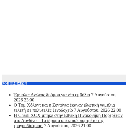
ΡΟΗ ΕΙΔΗΣΕΩΝ
Έμπολα: Αγώνας δρόμου για νέο εμβόλιο
7 Αυγούστου,
2026 23:00
O Τομ Χόλαντ και η Ζεντάγια έκαναν ιδιωτική γαμήλια
τελετή σε πολυτελές ξενοδοχείο
7 Αυγούστου, 2026 22:00
Η Charli XCX μπήκε στην Εθνική Πινακοθήκη Πορτρέτων
στο Λονδίνο – Το ίδρυμα απέκτησε πορτρέτο της
τραγουδίστριας
7 Αυγούστου, 2026 21:00