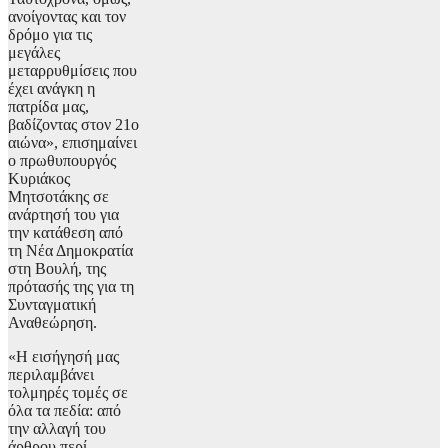
ανοίγοντας και τον
δρόμο για τις
μεγάλες
μεταρρυθμίσεις που
έχει ανάγκη η
πατρίδα μας,
βαδίζοντας στον 21ο
αιώνα», επισημαίνει
ο πρωθυπουργός
Κυριάκος
Μητσοτάκης σε
ανάρτησή του για
την κατάθεση από
τη Νέα Δημοκρατία
στη Βουλή, της
πρότασής της για τη
Συνταγματική
Αναθεώρηση.
«Η εισήγησή μας
περιλαμβάνει
τολμηρές τομές σε
όλα τα πεδία: από
την αλλαγή του
άρθρου περί