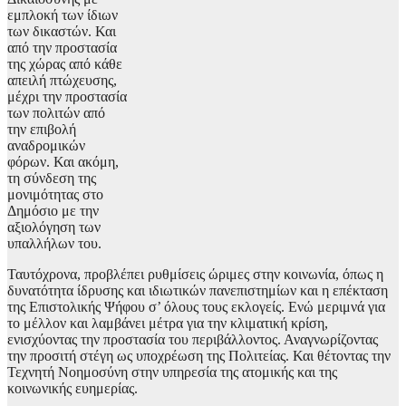
εμπλοκή των ίδιων
των δικαστών. Και
από την προστασία
της χώρας από κάθε
απειλή πτώχευσης,
μέχρι την προστασία
των πολιτών από
την επιβολή
αναδρομικών
φόρων. Και ακόμη,
τη σύνδεση της
μονιμότητας στο
Δημόσιο με την
αξιολόγηση των
υπαλλήλων του.
Ταυτόχρονα, προβλέπει ρυθμίσεις ώριμες στην κοινωνία, όπως η
δυνατότητα ίδρυσης και ιδιωτικών πανεπιστημίων και η επέκταση
της Επιστολικής Ψήφου σ’ όλους τους εκλογείς. Ενώ μεριμνά για
το μέλλον και λαμβάνει μέτρα για την κλιματική κρίση,
ενισχύοντας την προστασία του περιβάλλοντος. Αναγνωρίζοντας
την προσιτή στέγη ως υποχρέωση της Πολιτείας. Και θέτοντας την
Τεχνητή Νοημοσύνη στην υπηρεσία της ατομικής και της
κοινωνικής ευημερίας.