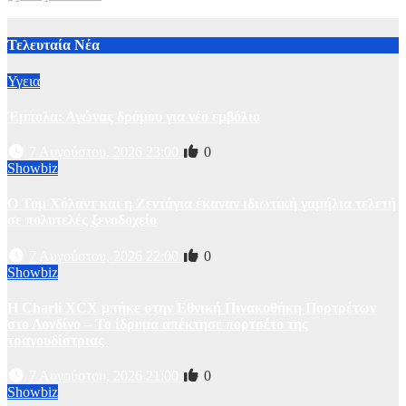
2 Αυγούστου, 2026 11:00
1
Τελευταία Νέα
Υγεια
Έμπολα: Αγώνας δρόμου για νέο εμβόλιο
7 Αυγούστου, 2026 23:00
0
Showbiz
O Τομ Χόλαντ και η Ζεντάγια έκαναν ιδιωτική γαμήλια τελετή
σε πολυτελές ξενοδοχείο
7 Αυγούστου, 2026 22:00
0
Showbiz
Η Charli XCX μπήκε στην Εθνική Πινακοθήκη Πορτρέτων
στο Λονδίνο – Το ίδρυμα απέκτησε πορτρέτο της
τραγουδίστριας
7 Αυγούστου, 2026 21:00
0
Showbiz