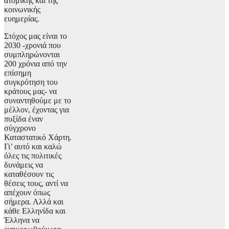
ατομικής και της
κοινωνικής
ευημερίας.
Στόχος μας είναι το
2030 -χρονιά που
συμπληρώνονται
200 χρόνια από την
επίσημη
συγκρότηση του
κράτους μας- να
συναντηθούμε με το
μέλλον, έχοντας για
πυξίδα έναν
σύγχρονο
Καταστατικό Χάρτη.
Γι’ αυτό και καλώ
όλες τις πολιτικές
δυνάμεις να
καταθέσουν τις
θέσεις τους, αντί να
απέχουν όπως
σήμερα. Αλλά και
κάθε Ελληνίδα και
Έλληνα να