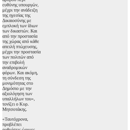
ευθύνης υπουργών,
μέχρι την ανάδειξη
της ηγεσίας της
Δικαιοσύνης με
εμπλοκή των ίδιων
των δικαστών. Και
από την προστασία
της χώρας από κάθε
απειλή πτώχευσης,
μέχρι την προστασία
των πολιτών από
την επιβολή
αναδρομικών
φόρων. Και ακόμη,
τη σύνδεση της
μονιμότητας στο
Δημόσιο με την
αξιολόγηση των
υπαλλήλων του»,
τονίζει ο Κυρ.
Μητσοτάκης.
«Ταυτόχρονα,
προβλέπει
ρυθμίσεις ώριμες