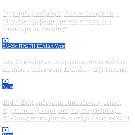
Οργισμένη ανάρτηση Άδωνι Γεωργιάδη:
“Κανένα προβλημα με την σίτηση του
Νοσοκομείου Νικαίας”
7 Αυγούστου, 2026 11:30
0
Ελλάδα
ΠΡΩΤΗ ΣΕΛΙΔΑ
Υγεια
Στα 65 ανέβηκαν τα κρούσματα του ιού του
Δυτικού Νείλου στην Ελλάδα – Έξι θάνατοι
6 Αυγούστου, 2026 09:45
0
Υγεια
BMJ: Επιβραδύνεται επικίνδυνα η μείωση
της παιδικής θνησιμότητας παγκοσμίως –
Κίνδυνος αποτυχίας των στόχων έως το 2030
5 Αυγούστου, 2026 21:00
3