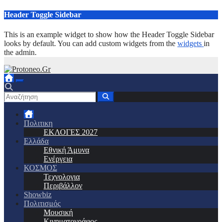
Μετάβαση
Header Toggle Sidebar
στο
περιεχόμενο
This is an example widget to show how the Header Toggle Sidebar
looks by default. You can add custom widgets from the
widgets
in
the admin.
Πολιτικη
ΕΚΛΟΓΕΣ 2027
Ελλάδα
Εθνική Άμυνα
Ενέργεια
ΚΟΣΜΟΣ
Τεχνολογια
Περιβάλλον
Showbiz
Πολιτισμός
Μουσική
Κινηματογράφος