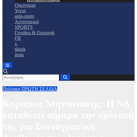
Οικονομια
Υγεια
auto-moto
Αστυνομικό
SPORTS
Γυναίκα & Ομορφιά
FB
x
tiktok
insta
Πολιτικη
ΠΡΩΤΗ ΣΕΛΙΔΑ
Κυριάκος Μητσοτάκης: Η ΝΔ
καταθέτει σήμερα την πρότασή
της για Συνταγματική