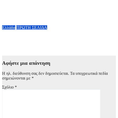
Μυστράς: Σε φυλάκιση με αναστολή καταδικάστηκε ο
55χρονος
7 Αυγούστου, 2026 16:00
Ελλάδα
ΠΡΩΤΗ ΣΕΛΙΔΑ
Συνελήφθη 31χρονος στη Γερμανία με Ευρωπαϊκό ένταλμα για
τρεις ανθρωποκτονίες στην Ελλάδα
7 Αυγούστου, 2026 15:00
Αφήστε μια απάντηση
Η ηλ. διεύθυνση σας δεν δημοσιεύεται.
Τα υποχρεωτικά πεδία
σημειώνονται με
*
Σχόλιο
*