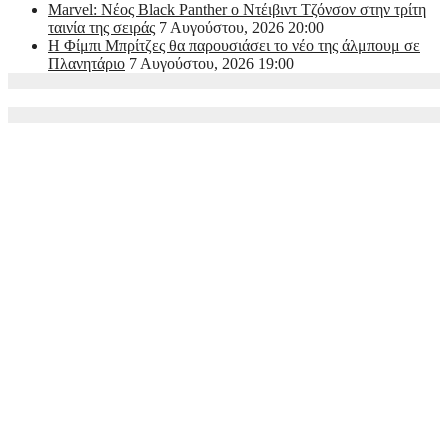
Marvel: Νέος Black Panther ο Ντέιβιντ Τζόνσον στην τρίτη
ταινία της σειράς
7 Αυγούστου, 2026 20:00
Η Φίμπι Μπρίτζες θα παρουσιάσει το νέο της άλμπουμ σε
Πλανητάριο
7 Αυγούστου, 2026 19:00