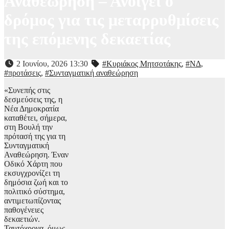
Αναθεώρηση – Ανοίγει ο
δρόμος για τις μεταρρυθμίσεις
της επόμενης δεκαετίας
2 Ιουνίου, 2026 13:30
#Κυριάκος Μητσοτάκης
,
#ΝΔ
,
#προτάσεις
,
#Συνταγματική αναθεώρηση
«Συνεπής στις
δεσμεύσεις της, η
Νέα Δημοκρατία
καταθέτει, σήμερα,
στη Βουλή την
πρότασή της για τη
Συνταγματική
Αναθεώρηση. Έναν
Οδικό Χάρτη που
εκσυγχρονίζει τη
δημόσια ζωή και το
πολιτικό σύστημα,
αντιμετωπίζοντας
παθογένειες
δεκαετιών.
Ταυτόχρονα, όμως,