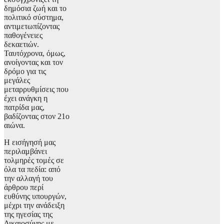
δημόσια ζωή και το
πολιτικό σύστημα,
αντιμετωπίζοντας
παθογένειες
δεκαετιών.
Ταυτόχρονα, όμως,
ανοίγοντας και τον
δρόμο για τις
μεγάλες
μεταρρυθμίσεις που
έχει ανάγκη η
πατρίδα μας,
βαδίζοντας στον 21ο
αιώνα.
Η εισήγησή μας
περιλαμβάνει
τολμηρές τομές σε
όλα τα πεδία: από
την αλλαγή του
άρθρου περί
ευθύνης υπουργών,
μέχρι την ανάδειξη
της ηγεσίας της
Δικαιοσύνης με