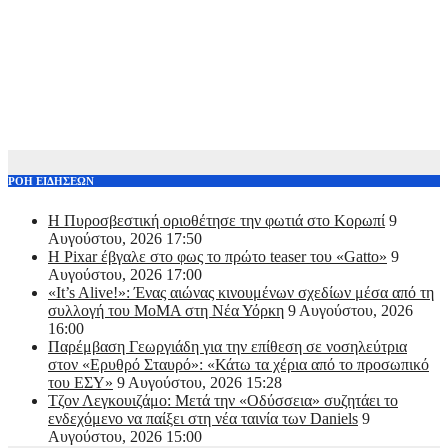
ΡΟΗ ΕΙΔΗΣΕΩΝ
Η Πυροσβεστική οριοθέτησε την φωτιά στο Κορωπί
9
Αυγούστου, 2026 17:50
Η Pixar έβγαλε στο φως το πρώτο teaser του «Gatto»
9
Αυγούστου, 2026 17:00
«It’s Alive!»: Ένας αιώνας κινουμένων σχεδίων μέσα από τη
συλλογή του MoMA στη Νέα Υόρκη
9 Αυγούστου, 2026
16:00
Παρέμβαση Γεωργιάδη για την επίθεση σε νοσηλεύτρια
στον «Ερυθρό Σταυρό»: «Κάτω τα χέρια από το προσωπικό
του ΕΣΥ»
9 Αυγούστου, 2026 15:28
Τζον Λεγκουιζάμο: Μετά την «Οδύσσεια» συζητάει το
ενδεχόμενο να παίξει στη νέα ταινία των Daniels
9
Αυγούστου, 2026 15:00