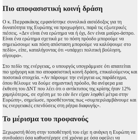
Πιο αποφασιστική κοινή δράση
Ο κ. Πιερρακάκης εμφανίστηκε συνολικά αισιόδοξος για τη
δυνατότητα της Ευρώπης να προχωρήσει, παρά τις εξωτερικές
πιέσεις. «Δεν είναι ένα ερώτημα ναι ή όχι, δεν είναι μαύρο-άσπρο.
Είναι ένα ερώτημα σχετικά με το πόση πρόοδο μπορούμε να
σημειώσουμε και πόση απόσταση μπορούμε να καλύψουμε στο
πεδίο», είπε, καταλήγοντας ότι «υπάρχει πολιτική βούληση,
σίγουρα».
Στο πεδίο της ενέργειας, ο υπουργός υπογράμμισε ότι απαιτείται
πιο γρήγορη και πιο αποφασιστική κοινή δράση, επικαλούμενος και
ποσοτικά στοιχεία. «Αν πάρουμε την ενέργεια ως παράδειγμα,
όπου θέλουμε να δούμε σημαντική πρόοδο, θα ανέφερα μια
έκθεση του ΔΝΤ που λέει ότι ο αντίκτυπος της κρίσης ήταν 12%
χαμηλότερος, σε σχέση με το εάν δεν είχαν ληφθεί μέτρα στην
Ευρώπη», σημείωσε, προσθέτοντας πως «συμπεριλαμβάνουμε και
τις ενεργειακές επενδύσεις στη ρήτρα διαφυγής».
Το μέρισμα του προφανούς
Ξεχωριστή θέση στην τοποθέτησή του είχε η ανάγκη η Ευρώπη να
συνδυάσει όσα καθυστέρησε επί χρόνια με όσα οφείλει να