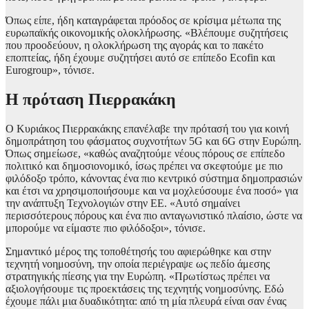
Όπως είπε, ήδη καταγράφεται πρόοδος σε κρίσιμα μέτωπα της
ευρωπαϊκής οικονομικής ολοκλήρωσης. «Βλέπουμε συζητήσεις
που προοδεύουν, η ολοκλήρωση της αγοράς και το πακέτο
εποπτείας, ήδη έχουμε συζητήσει αυτό σε επίπεδο Ecofin και
Eurogroup», τόνισε.
Η πρόταση Πιερρακάκη
Ο Κυριάκος Πιερρακάκης επανέλαβε την πρότασή του για κοινή
δημοπράτηση του φάσματος συχνοτήτων 5G και 6G στην Ευρώπη.
Όπως σημείωσε, «καθώς αναζητούμε νέους πόρους σε επίπεδο
πολιτικό και δημοσιονομικό, ίσως πρέπει να σκεφτούμε με πιο
φιλόδοξο τρόπο, κάνοντας ένα πιο κεντρικό σύστημα δημοπρασιών
και έτσι να χρησιμοποιήσουμε και να μοχλεύσουμε ένα ποσό» για
την ανάπτυξη Τεχνολογιών στην ΕΕ. «Αυτό σημαίνει
περισσότερους πόρους και ένα πιο ανταγωνιστικό πλαίσιο, ώστε να
μπορούμε να είμαστε πιο φιλόδοξοι», τόνισε.
Σημαντικό μέρος της τοποθέτησής του αφιερώθηκε και στην
τεχνητή νοημοσύνη, την οποία περιέγραψε ως πεδίο άμεσης
στρατηγικής πίεσης για την Ευρώπη. «Πρωτίστως πρέπει να
αξιολογήσουμε τις προεκτάσεις της τεχνητής νοημοσύνης. Εδώ
έχουμε πάλι μια δυαδικότητα: από τη μία πλευρά είναι σαν ένας