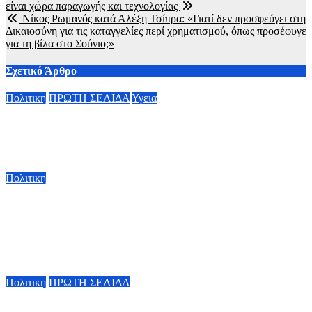
είναι χώρα παραγωγής και τεχνολογίας
άρθρων
Νίκος Ρωμανός κατά Αλέξη Τσίπρα: «Γιατί δεν προσφεύγει στη
Δικαιοσύνη για τις καταγγελίες περί χρηματισμού, όπως προσέφυγε
για τη βίλα στο Σούνιο;»
Σχετικό Άρθρο
Πολιτικη
ΠΡΩΤΗ ΣΕΛΙΔΑ
Υγεια
Οργισμένη ανάρτηση Άδωνι Γεωργιάδη: “Κανένα προβλημα
με την σίτηση του Νοσοκομείου Νικαίας”
7 Αυγούστου, 2026 11:30
Πολιτικη
Κ. Χατζηδάκης: «Πήγαν στον κάλαθο των αχρήστων οι
αμφισβητήσεις για το καλώδιο της ηλεκτρικής διασύνδεσης
Ελλάδας-Κύπρου μετά τη συμφωνία ΑΔΜΗΕ με την
Meridiam»
6 Αυγούστου, 2026 15:00
Πολιτικη
ΠΡΩΤΗ ΣΕΛΙΔΑ
Κυβερνητική Επιτροπή Βιομηχανίας – Κ. Μητσοτάκης: Η