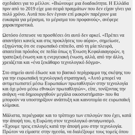
σχεδιάσει για το μέλλον. «Βιώνουμε μια δυαδικότητα. Η Ελλάδα
πριν από το 2019 είχε μια σειρά πραγμάτων που δεν είχαν γίνει για
πολύ χρόνο. Αυτά που δεν έγιναν επί μακρόν παρέχουν μια
ευκαιρία για μέρισμα, το μέρισμα του προφανούς», ανέφερε
χαρακτηριστικά.
Ωστόσο έσπευσε να προσθέσει ότι αυτό δεν αρκεί. «Πρέπει να
απαντήσει κανείς και στις προκλήσεις του αύριο», σημείωσε,
εξηγώντας ότι σε ευρωπαϊκό επίπεδο, από τη μία πλευρά,
απαιτείται πρόοδος σε πεδία όπως η Ένωση Κεφαλαιαγορών, η
τραπεζική ένωση και η ενεργειακή ένωση, αλλά, από την άλλη,
χρειάζεται και «ένα ξεκάθαρο τεχνολογικό δόγμα».
Στο σημείο αυτό έδωσε και το βασικό περίγραμμα της σκέψης του
για την ευρωπαϊκή τεχνολογική στρατηγική. «Αυτό μπορεί να
αντιμετωπιστεί μέσω Ευρωπαίων πρωταθλητών στην τεχνολογία
και όχι μόνο μέσω εθνικών πρωταθλητών», είπε, τονίζοντας την
ανάγκη «να δημιουργηθούν μεγάλα οικοσυστήματα» που θα
μπορούν να υποστηρίξουν ανάπτυξη και καινοτομία σε ευρωπαϊκή
κλίμακα.
Μάλιστα, περιέγραψε και το τρίπτυχο των επιλογών που έχει, κατά
την άποψή του, η Ευρώπη στον τεχνολογικό ανταγωνισμό.
«Έχουμε τρεις επιλογές κατά την άποψή μου στην τεχνολογία.
Πρώτον να είμαστε στην ηγεσία, να διαλέξουμε τους τομείς όπου