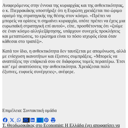
Αναφερόμενος στην έννοια της κυριαρχίας και της ανθεκτικότητας,
ο κ. Πιερρακάκης υποστήριξε ότι η Ευρώπη χρειάζεται πιο ώριμο
ορισμό της στρατηγικής της θέσης στον κόσμο. «Πρέπει να
μπορείς να ορίσεις τι σημαίνει κυριαρχία, οπότε πρέπει να έχεις μια
ευρωπαϊκή στρατηγική επί αυτού», είπε, προσθέτοντας ότι «ζούμε
σε έναν κόσμο αλληλεξάρτησης, υπάρχουν συνεχείς προκλήσεις
και μεταπτώσεις, το ερώτημα είναι το πόσο ισχυρός είσαι όταν
κάθεσαι στο τραπέζι».
Κατά τον ίδιο, η ανθεκτικότητα δεν ταυτίζεται με απομόνωση, αλλά
με ενίσχυση ικανοτήτων και έξυπνες συμπράξεις. «Μπορείς να
αναπτύξεις την επάρκειά σου σε διάφορους τομείς περαιτέρω. Έτσι
κατ’ εμέ αναπτύσσεις την ανθεκτικότητα. Χρειάζεσαι πολύ
έξυπνες, ευφυείς συνέργειες», ανέφερε.
Επιμέλεια: Συντακτική ομάδα
Πλοήγηση
Τ. Θεοδωρικάκος στο Economist: Η Ελλάδα έχει αποφασίσει να