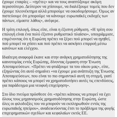
έχουμε εταιρίες – «ηγέτες» και να τους αναπτύξουμε ακόμη
περισσότερο. Δεύτερον να χτίσουμε, να διαλέξουμε τομείς που δεν
έχουμε πλεονέκτημα αλλά μπορούμε να οικοδομήσουμε. Όμως αν
πιστεύουμε ότι μπορούμε να κάνουμε ευρωπαϊκές εκδοχές των
πάντων, είμαστε λάθος», ανέφερε.
Η τρίτη επιλογή, όπως είπε, είναι η έξυπνη ρύθμιση. «Η τρίτη σου
επιλογή είναι ένα πολύ έξυπνο ρυθμιστικό πλαίσιο», υπογράμμισε,
επιμένοντας ότι η Ευρώπη πρέπει να ξέρει πού μπορεί να ηγηθεί,
πού μπορεί να χτίσει και πού πρέπει να ασκήσει επιρροή μέσω
κανόνων και ελέγχου.
Ιδιαίτερη αναφορά έκανε και στην ανάγκη χρηματοδότησης της
καινοτομίας εντός Ευρώπης, δίνοντας έμφαση στην Ένωση
Αποταμιεύσεων. «Πρέπει να φτιάξουμε τα του οίκου μας», είπε,
εξηγώντας ότι αυτό σημαίνει «να έχουμε μια ανάπτυξη της Ένωσης
Αποταμιεύσεων, που είναι το πιο σημαντικό αυτή τη στιγμή, γιατί
πρέπει κάποιος να μπορεί να χρηματοδοτήσει αυτές τις επενδύσεις,
για παράδειγμα μια νεοφυή επιχείρηση».
Στο ίδιο πνεύμα πρόσθεσε ότι «πρέπει κάποιος να μπορεί να έχει
όλους τους μηχανισμούς χρηματοδότησης στην Ευρώπη, ώστε
όλες οι φιλοδοξίες του να μπορούν να εκπληρωθούν εντός της
ευρωπαϊκής ηπείρου», αναδεικνύοντας έτσι το πρόβλημα της φυγής
επιχειρηματικών σχεδίων και κεφαλαίων εκτός ΕΕ.