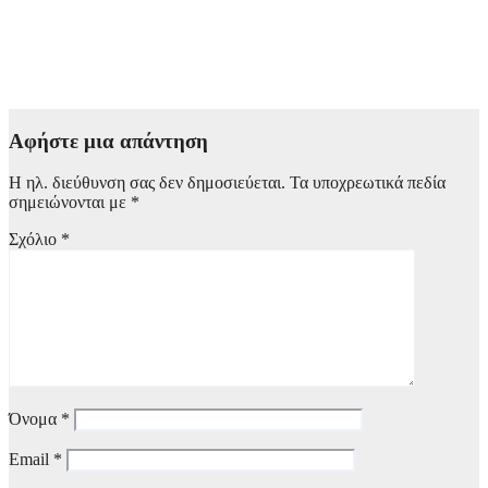
ενίσχυση της παραγωγικής βάσης στρατηγική προτεραιότητα
για μία πιο ανταγωνιστική, εξωστρεφή και ανθεκτική ελληνική
οικονομία
6 Αυγούστου, 2026 14:00
Αφήστε μια απάντηση
Η ηλ. διεύθυνση σας δεν δημοσιεύεται.
Τα υποχρεωτικά πεδία
σημειώνονται με
*
Σχόλιο
*
Όνομα
*
Email
*