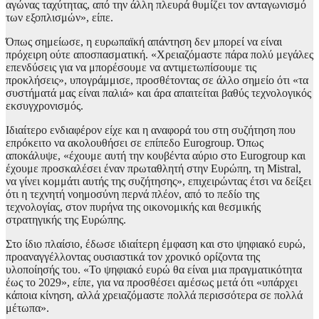
αγώνας ταχύτητας, από την άλλη πλευρά θυμίζει τον ανταγωνισμό
των εξοπλισμών», είπε.
Όπως σημείωσε, η ευρωπαϊκή απάντηση δεν μπορεί να είναι
πρόχειρη ούτε αποσπασματική. «Χρειαζόμαστε πάρα πολύ μεγάλες
επενδύσεις για να μπορέσουμε να αντιμετωπίσουμε τις
προκλήσεις», υπογράμμισε, προσθέτοντας σε άλλο σημείο ότι «τα
συστήματά μας είναι παλιά» και άρα απαιτείται βαθύς τεχνολογικός
εκσυγχρονισμός.
Ιδιαίτερο ενδιαφέρον είχε και η αναφορά του στη συζήτηση που
επρόκειτο να ακολουθήσει σε επίπεδο Eurogroup. Όπως
αποκάλυψε, «έχουμε αυτή την κουβέντα αύριο στο Eurogroup και
έχουμε προσκαλέσει έναν πρωταθλητή στην Ευρώπη, τη Mistral,
να γίνει κομμάτι αυτής της συζήτησης», επιχειρώντας έτσι να δείξει
ότι η τεχνητή νοημοσύνη περνά πλέον, από το πεδίο της
τεχνολογίας, στον πυρήνα της οικονομικής και θεσμικής
στρατηγικής της Ευρώπης.
Στο ίδιο πλαίσιο, έδωσε ιδιαίτερη έμφαση και στο ψηφιακό ευρώ,
προαναγγέλλοντας ουσιαστικά τον χρονικό ορίζοντα της
υλοποίησής του. «Το ψηφιακό ευρώ θα είναι μια πραγματικότητα
έως το 2029», είπε, για να προσθέσει αμέσως μετά ότι «υπάρχει
κάποια κίνηση, αλλά χρειαζόμαστε πολλά περισσότερα σε πολλά
μέτωπα».