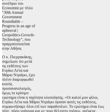
συνέδριο του
Economist με τίτλο
“30th Annual
Government
Roundtable –
Progress in an age of
upheaval |
Geopolitics-Growth-
Technology”, που
πραγματοποιείται
στην Αθήνα.
Ο κ. Πιερρακάκης,
σημείωσε ότι μετά
τις εκθέσεις των
Ενρίκο Λέτα και
Μάριο Ντράγκι, έχει
πλέον διαμορφωθεί
κοινός
προσανατολισμός,
όμως το κρίσιμο
ερώτημα είναι η ταχύτητα υλοποίησης. «Οι καλοί μου φίλοι,
Ενρίκο Λέτα και Μάριο Ντράγκι όρισαν αυτές τις εκθέσεις,
συμφωνήσαμε όλοι επί των παραδοτέων. Το ερώτημα είναι έως
πότε, πόσο γρήγορα και με ποιο βέλτιστο τρόπο», ανέφερε.