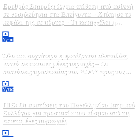
Ερυθρός Σταυρός: Άγρια επίθεση από ασθενή
σε νοσηλεύτρια στα Επείγοντα – Χτύπησε το
κεφάλι της σε πόρτες – Τι καταγγέλει η
ΠΟΕΔΗΝ
9 Αυγούστου, 2026 11:15
0
Υγεια
Όλο και συχνότερα εμφανίζονται αλεπούδες
κοντά σε κατοικημένες περιοχές – Οι
συστάσεις προστασίας του ΕΟΔΥ προς τον
κόσμο
9 Αυγούστου, 2026 11:00
0
Υγεια
ΠΙΣ: Οι συστάσεις του Πανελληνίου Ιατρικού
Συλλόγου για προστασία του κόσμου από τις
εκτεταμένες πυρκαγιές
8 Αυγούστου, 2026 18:00
0