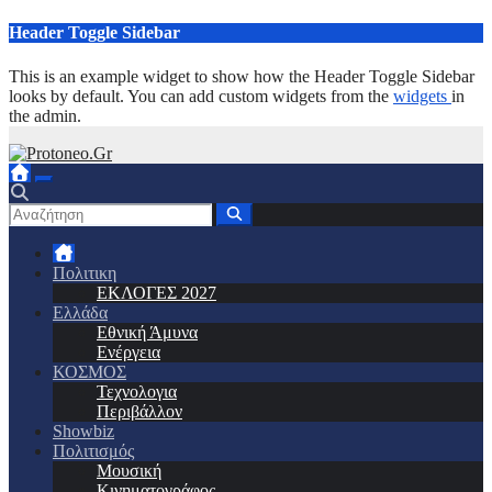
Μετάβαση
Header Toggle Sidebar
στο
περιεχόμενο
This is an example widget to show how the Header Toggle Sidebar
looks by default. You can add custom widgets from the
widgets
in
the admin.
Πολιτικη
ΕΚΛΟΓΕΣ 2027
Ελλάδα
Εθνική Άμυνα
Ενέργεια
ΚΟΣΜΟΣ
Τεχνολογια
Περιβάλλον
Showbiz
Πολιτισμός
Μουσική
Κινηματογράφος