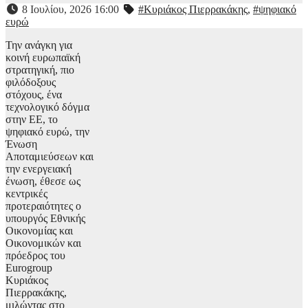
8 Ιουλίου, 2026 16:00
#Κυριάκος Πιερρακάκης
,
#ψηφιακό
ευρώ
Την ανάγκη για
κοινή ευρωπαϊκή
στρατηγική, πιο
φιλόδοξους
στόχους, ένα
τεχνολογικό δόγμα
στην ΕΕ, το
ψηφιακό ευρώ, την
Ένωση
Αποταμιεύσεων και
την ενεργειακή
ένωση, έθεσε ως
κεντρικές
προτεραιότητες ο
υπουργός Εθνικής
Οικονομίας και
Οικονομικών και
πρόεδρος του
Eurogroup
Κυριάκος
Πιερρακάκης,
μιλώντας στο