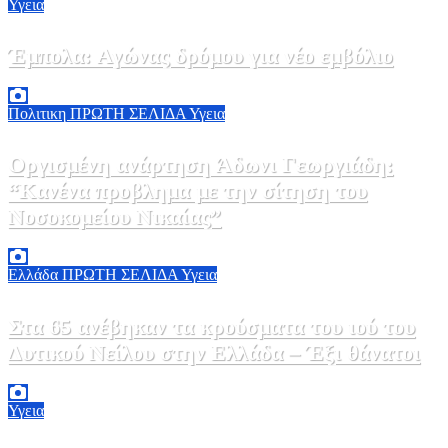
Υγεια
Έμπολα: Αγώνας δρόμου για νέο εμβόλιο
7 Αυγούστου, 2026 23:00
0
Πολιτικη
ΠΡΩΤΗ ΣΕΛΙΔΑ
Υγεια
Οργισμένη ανάρτηση Άδωνι Γεωργιάδη:
“Κανένα προβλημα με την σίτηση του
Νοσοκομείου Νικαίας”
7 Αυγούστου, 2026 11:30
0
Ελλάδα
ΠΡΩΤΗ ΣΕΛΙΔΑ
Υγεια
Στα 65 ανέβηκαν τα κρούσματα του ιού του
Δυτικού Νείλου στην Ελλάδα – Έξι θάνατοι
6 Αυγούστου, 2026 09:45
0
Υγεια