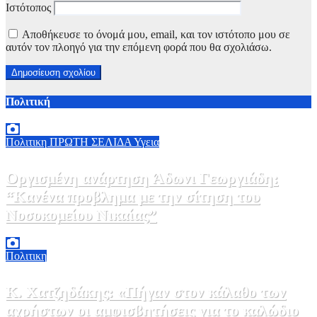
Ιστότοπος
Αποθήκευσε το όνομά μου, email, και τον ιστότοπο μου σε
αυτόν τον πλοηγό για την επόμενη φορά που θα σχολιάσω.
Πολιτική
Πολιτικη
ΠΡΩΤΗ ΣΕΛΙΔΑ
Υγεια
Οργισμένη ανάρτηση Άδωνι Γεωργιάδη:
“Κανένα προβλημα με την σίτηση του
Νοσοκομείου Νικαίας”
7 Αυγούστου, 2026 11:30
0
Πολιτικη
Κ. Χατζηδάκης: «Πήγαν στον κάλαθο των
αχρήστων οι αμφισβητήσεις για το καλώδιο