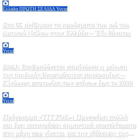
Ελλάδα
ΠΡΩΤΗ ΣΕΛΙΔΑ
Υγεια
Στα 65 ανέβηκαν τα κρούσματα του ιού του
Δυτικού Νείλου στην Ελλάδα – Έξι θάνατοι
6 Αυγούστου, 2026 09:45
0
Υγεια
BMJ: Επιβραδύνεται επικίνδυνα η μείωση
της παιδικής θνησιμότητας παγκοσμίως –
Κίνδυνος αποτυχίας των στόχων έως το 2030
5 Αυγούστου, 2026 21:00
3
Υγεια
Πρόγραμμα «ΤΙΤΥΟΣ»: Προσφέρει πολλά
και έχει καταγράψει σημαντικά αποτελέσματα
στη μάχη που γίνεται για την εξάλειψη της