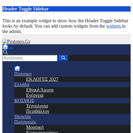
Μετάβαση
Header Toggle Sidebar
στο
περιεχόμενο
This is an example widget to show how the Header Toggle Sidebar
looks by default. You can add custom widgets from the
widgets
in
the admin.
Πολιτικη
ΕΚΛΟΓΕΣ 2027
Ελλάδα
Εθνική Άμυνα
Ενέργεια
ΚΟΣΜΟΣ
Τεχνολογια
Περιβάλλον
Showbiz
Πολιτισμός
Μουσική
Κινηματογράφος