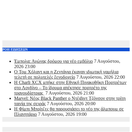
ΡΟΗ ΕΙΔΗΣΕΩΝ
Έμπολα: Αγώνας δρόμου για νέο εμβόλιο
7 Αυγούστου,
2026 23:00
O Τομ Χόλαντ και η Ζεντάγια έκαναν ιδιωτική γαμήλια
τελετή σε πολυτελές ξενοδοχείο
7 Αυγούστου, 2026 22:00
Η Charli XCX μπήκε στην Εθνική Πινακοθήκη Πορτρέτων
στο Λονδίνο – Το ίδρυμα απέκτησε πορτρέτο της
τραγουδίστριας
7 Αυγούστου, 2026 21:00
Marvel: Νέος Black Panther ο Ντέιβιντ Τζόνσον στην τρίτη
ταινία της σειράς
7 Αυγούστου, 2026 20:00
Η Φίμπι Μπρίτζες θα παρουσιάσει το νέο της άλμπουμ σε
Πλανητάριο
7 Αυγούστου, 2026 19:00