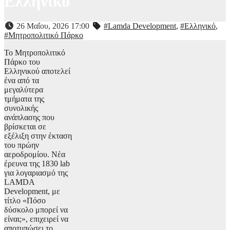
Ελληνικό
26 Μαΐου, 2026 17:00
#Lamda Development
,
#Ελληνικό
,
#Μητροπολιτικό Πάρκο
Το Μητροπολιτικό
Πάρκο του
Ελληνικού αποτελεί
ένα από τα
μεγαλύτερα
τμήματα της
συνολικής
ανάπλασης που
βρίσκεται σε
εξέλιξη στην έκταση
του πρώην
αεροδρομίου. Νέα
έρευνα της 1830 lab
για λογαριασμό της
LAMDA
Development, με
τίτλο «Πόσο
δύσκολο μπορεί να
είναι;», επιχειρεί να
αποτυπώσει το