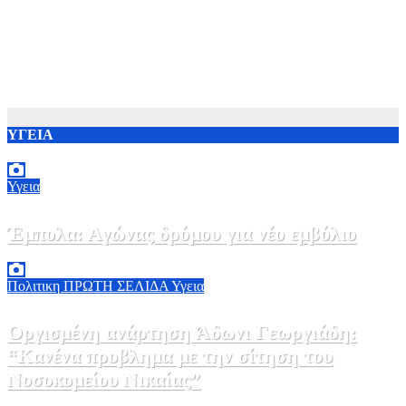
ΥΓΕΙΑ
Υγεια
Έμπολα: Αγώνας δρόμου για νέο εμβόλιο
7 Αυγούστου, 2026 23:00
0
Πολιτικη
ΠΡΩΤΗ ΣΕΛΙΔΑ
Υγεια
Οργισμένη ανάρτηση Άδωνι Γεωργιάδη:
“Κανένα προβλημα με την σίτηση του
Νοσοκομείου Νικαίας”
7 Αυγούστου, 2026 11:30
0