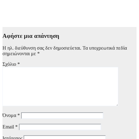
Eurobank: Ανακοίνωσε συνολικά καθαρά κέρδη 738 εκατ.
ευρώ στο πρώτο εξάμηνο – Αυξημένα κατά 6,8%
2 Αυγούστου, 2026 21:00
Αφήστε μια απάντηση
Η ηλ. διεύθυνση σας δεν δημοσιεύεται.
Τα υποχρεωτικά πεδία
σημειώνονται με
*
Σχόλιο
*
Όνομα
*
Email
*
Ιστότοπος