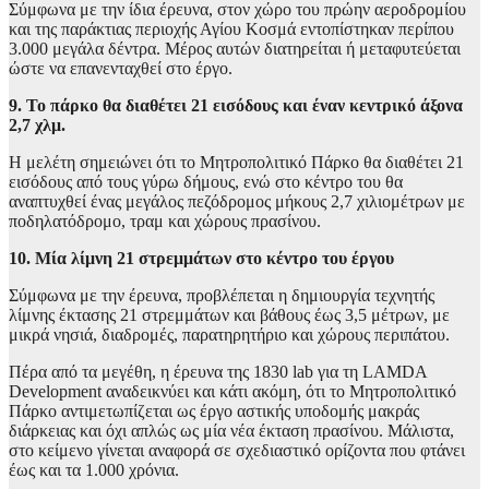
Σύμφωνα με την ίδια έρευνα, στον χώρο του πρώην αεροδρομίου
και της παράκτιας περιοχής Αγίου Κοσμά εντοπίστηκαν περίπου
3.000 μεγάλα δέντρα. Μέρος αυτών διατηρείται ή μεταφυτεύεται
ώστε να επανενταχθεί στο έργο.
9. Το πάρκο θα διαθέτει 21 εισόδους και έναν κεντρικό άξονα
2,7 χλμ.
Η μελέτη σημειώνει ότι το Μητροπολιτικό Πάρκο θα διαθέτει 21
εισόδους από τους γύρω δήμους, ενώ στο κέντρο του θα
αναπτυχθεί ένας μεγάλος πεζόδρομος μήκους 2,7 χιλιομέτρων με
ποδηλατόδρομο, τραμ και χώρους πρασίνου.
10. Μία λίμνη 21 στρεμμάτων στο κέντρο του έργου
Σύμφωνα με την έρευνα, προβλέπεται η δημιουργία τεχνητής
λίμνης έκτασης 21 στρεμμάτων και βάθους έως 3,5 μέτρων, με
μικρά νησιά, διαδρομές, παρατηρητήριο και χώρους περιπάτου.
Πέρα από τα μεγέθη, η έρευνα της 1830 lab για τη LAMDA
Development αναδεικνύει και κάτι ακόμη, ότι το Μητροπολιτικό
Πάρκο αντιμετωπίζεται ως έργο αστικής υποδομής μακράς
διάρκειας και όχι απλώς ως μία νέα έκταση πρασίνου. Μάλιστα,
στο κείμενο γίνεται αναφορά σε σχεδιαστικό ορίζοντα που φτάνει
έως και τα 1.000 χρόνια.