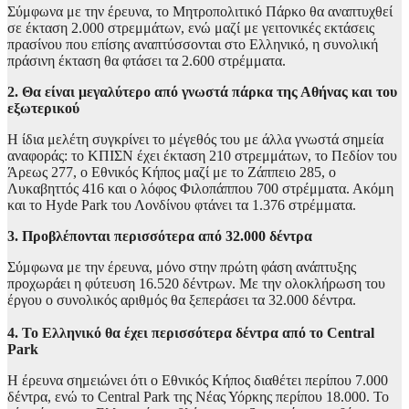
Σύμφωνα με την έρευνα, το Μητροπολιτικό Πάρκο θα αναπτυχθεί
σε έκταση 2.000 στρεμμάτων, ενώ μαζί με γειτονικές εκτάσεις
πρασίνου που επίσης αναπτύσσονται στο Ελληνικό, η συνολική
πράσινη έκταση θα φτάσει τα 2.600 στρέμματα.
2. Θα είναι μεγαλύτερο από γνωστά πάρκα της Αθήνας και του
εξωτερικού
Η ίδια μελέτη συγκρίνει το μέγεθός του με άλλα γνωστά σημεία
αναφοράς: το ΚΠΙΣΝ έχει έκταση 210 στρεμμάτων, το Πεδίον του
Άρεως 277, ο Εθνικός Κήπος μαζί με το Ζάππειο 285, ο
Λυκαβηττός 416 και ο λόφος Φιλοπάππου 700 στρέμματα. Ακόμη
και το Hyde Park του Λονδίνου φτάνει τα 1.376 στρέμματα.
3. Προβλέπονται περισσότερα από 32.000 δέντρα
Σύμφωνα με την έρευνα, μόνο στην πρώτη φάση ανάπτυξης
προχωράει η φύτευση 16.520 δέντρων. Με την ολοκλήρωση του
έργου ο συνολικός αριθμός θα ξεπεράσει τα 32.000 δέντρα.
4. Το Ελληνικό θα έχει περισσότερα δέντρα από το Central
Park
Η έρευνα σημειώνει ότι ο Εθνικός Κήπος διαθέτει περίπου 7.000
δέντρα, ενώ το Central Park της Νέας Υόρκης περίπου 18.000. Το