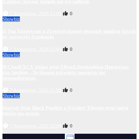
Έμπολα: Αγώνας δρόμου για νέο εμβόλιο
7 Αυγούστου, 2026 23:00
0
Showbiz
O Τομ Χόλαντ και η Ζεντάγια έκαναν ιδιωτική γαμήλια τελετή
σε πολυτελές ξενοδοχείο
7 Αυγούστου, 2026 22:00
0
Showbiz
Η Charli XCX μπήκε στην Εθνική Πινακοθήκη Πορτρέτων
στο Λονδίνο – Το ίδρυμα απέκτησε πορτρέτο της
τραγουδίστριας
7 Αυγούστου, 2026 21:00
0
Showbiz
Marvel: Νέος Black Panther ο Ντέιβιντ Τζόνσον στην τρίτη
ταινία της σειράς
7 Αυγούστου, 2026 20:00
0