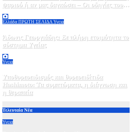
ψαριού ή αν μας δαγκώσει – Οι οδηγίες του
ΕΟΔΥ
2 Αυγούστου, 2026 13:00
1
Ελλάδα
ΠΡΩΤΗ ΣΕΛΙΔΑ
Υγεια
Άδωνις Γεωργιάδης: Σε πλήρη ετοιμότητα το
σύστημα Υγείας
2 Αυγούστου, 2026 11:49
1
Υγεια
Υποθυρεοειδισμός και θυρεοειδίτιδα
Hashimoto: Τα συμπτώματα, η διάγνωση και
η θεραπεία
2 Αυγούστου, 2026 11:00
1
Τελευταία Νέα
Υγεια