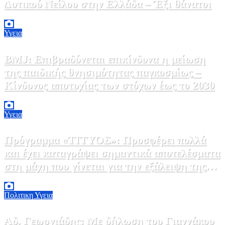
Δυτικού Νείλου στην Ελλάδα – Έξι θάνατοι
6 Αυγούστου, 2026 09:45
0
Υγεια
BMJ: Επιβραδύνεται επικίνδυνα η μείωση
της παιδικής θνησιμότητας παγκοσμίως –
Κίνδυνος αποτυχίας των στόχων έως το 2030
5 Αυγούστου, 2026 21:00
3
Υγεια
Πρόγραμμα «ΤΙΤΥΟΣ»: Προσφέρει πολλά
και έχει καταγράψει σημαντικά αποτελέσματα
στη μάχη που γίνεται για την εξάλειψη της
ηπατίτιδας C
3 Αυγούστου, 2026 12:00
1
Πολιτικη
Υγεια
Αδ. Γεωργιάδης: Με δήλωση του Γιαννάκου