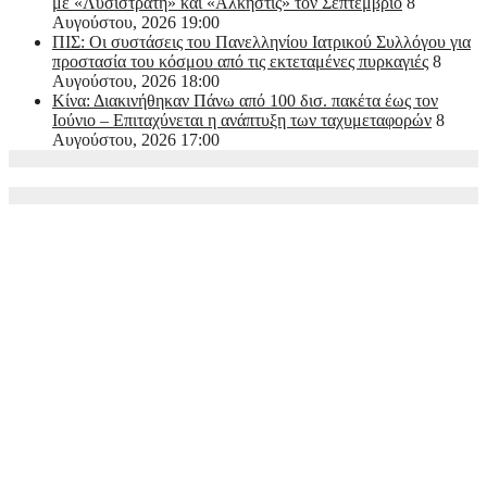
με «Λυσιστράτη» και «Άλκηστις» τον Σεπτέμβριο
8
Αυγούστου, 2026 19:00
ΠΙΣ: Οι συστάσεις του Πανελληνίου Ιατρικού Συλλόγου για
προστασία του κόσμου από τις εκτεταμένες πυρκαγιές
8
Αυγούστου, 2026 18:00
Κίνα: Διακινήθηκαν Πάνω από 100 δισ. πακέτα έως τον
Ιούνιο – Επιταχύνεται η ανάπτυξη των ταχυμεταφορών
8
Αυγούστου, 2026 17:00