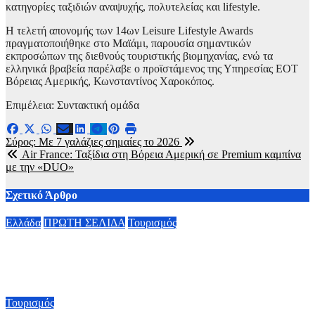
κατηγορίες ταξιδιών αναψυχής, πολυτελείας και lifestyle.
Η τελετή απονομής των 14ων Leisure Lifestyle Awards
πραγματοποιήθηκε στο Μαϊάμι, παρουσία σημαντικών
εκπροσώπων της διεθνούς τουριστικής βιομηχανίας, ενώ τα
ελληνικά βραβεία παρέλαβε ο προϊστάμενος της Υπηρεσίας ΕΟΤ
Βόρειας Αμερικής, Κωνσταντίνος Χαροκόπος.
Επιμέλεια: Συντακτική ομάδα
Πλοήγηση
Σύρος: Με 7 γαλάζιες σημαίες το 2026
Air France: Ταξίδια στη Βόρεια Αμερική σε Premium καμπίνα
άρθρων
με την «DUO»
Σχετικό Άρθρο
Ελλάδα
ΠΡΩΤΗ ΣΕΛΙΔΑ
Τουρισμός
Ειδικό χωροταξικό για τον Τουρισμό: Νέοι κανόνες για
επενδύσεις, νησιά και προορισμούς με υψηλή πίεση
8 Αυγούστου, 2026 09:40
Τουρισμός