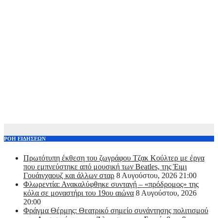
ΡΟΗ ΕΙΔΗΣΕΩΝ
Πρωτότυπη έκθεση του ζωγράφου Τζακ Κούλτερ με έργα
που εμπνεύστηκε από μουσική των Beatles, της Έιμι
Γουάινχαουζ και άλλων σταρ
8 Αυγούστου, 2026 21:00
Φλωρεντία: Ανακαλύφθηκε συνταγή – «πρόδρομος» της
κόλα σε μοναστήρι του 19ου αιώνα
8 Αυγούστου, 2026
20:00
Φράγμα Θέρμης: Θεατρικό σημείο συνάντησης πολιτισμού