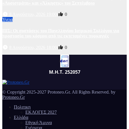
«Λυσιστράτη» και «Άλκηστις» τον Σεπτέμβριο
8 Αυγούστου, 2026 19:00
0
Υγεια
ΠΙΣ: Οι συστάσεις του Πανελληνίου Ιατρικού Συλλόγου για
προστασία του κόσμου από τις εκτεταμένες πυρκαγιές
8 Αυγούστου, 2026 18:00
0
Μ.Η.Τ. 252057
© Copyright 2025-2027 Protoneo.Gr. All Rights Reserved. by
Protoneo.Gr
Πολιτικη
ΕΚΛΟΓΕΣ 2027
Ελλάδα
Εθνική Άμυνα
Ενέργεια