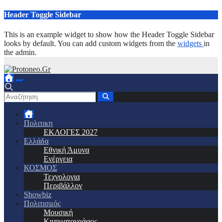
Μετάβαση
Header Toggle Sidebar
στο
περιεχόμενο
This is an example widget to show how the Header Toggle Sidebar
looks by default. You can add custom widgets from the
widgets
in
the admin.
Πολιτικη
ΕΚΛΟΓΕΣ 2027
Ελλάδα
Εθνική Άμυνα
Ενέργεια
ΚΟΣΜΟΣ
Τεχνολογια
Περιβάλλον
Showbiz
Πολιτισμός
Μουσική
Κινηματογράφος