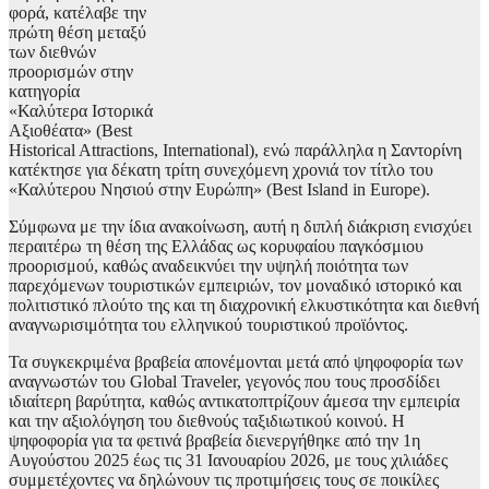
φορά, κατέλαβε την
πρώτη θέση μεταξύ
των διεθνών
προορισμών στην
κατηγορία
«Καλύτερα Ιστορικά
Αξιοθέατα» (Best
Historical Attractions, International), ενώ παράλληλα η Σαντορίνη
κατέκτησε για δέκατη τρίτη συνεχόμενη χρονιά τον τίτλο του
«Καλύτερου Νησιού στην Ευρώπη» (Best Island in Europe).
Σύμφωνα με την ίδια ανακοίνωση, αυτή η διπλή διάκριση ενισχύει
περαιτέρω τη θέση της Ελλάδας ως κορυφαίου παγκόσμιου
προορισμού, καθώς αναδεικνύει την υψηλή ποιότητα των
παρεχόμενων τουριστικών εμπειριών, τον μοναδικό ιστορικό και
πολιτιστικό πλούτο της και τη διαχρονική ελκυστικότητα και διεθνή
αναγνωρισιμότητα του ελληνικού τουριστικού προϊόντος.
Τα συγκεκριμένα βραβεία απονέμονται μετά από ψηφοφορία των
αναγνωστών του Global Traveler, γεγονός που τους προσδίδει
ιδιαίτερη βαρύτητα, καθώς αντικατοπτρίζουν άμεσα την εμπειρία
και την αξιολόγηση του διεθνούς ταξιδιωτικού κοινού. Η
ψηφοφορία για τα φετινά βραβεία διενεργήθηκε από την 1η
Αυγούστου 2025 έως τις 31 Ιανουαρίου 2026, με τους χιλιάδες
συμμετέχοντες να δηλώνουν τις προτιμήσεις τους σε ποικίλες