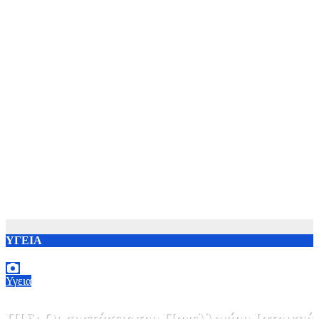
ΥΓΕΙΑ
Υγεια
ΠΙΣ: Οι συστάσεις του Πανελληνίου Ιατρικού