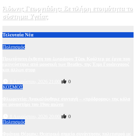
Άδωνις Γεωργιάδης: Σε πλήρη ετοιμότητα το
σύστημα Υγείας
2 Αυγούστου, 2026 11:49
1
Τελευταία Νέα
Πολιτισμός
Πρωτότυπη έκθεση του ζωγράφου Τζακ Κούλτερ με έργα που
εμπνεύστηκε από μουσική των Beatles, της Έιμι Γουάινχαουζ
και άλλων σταρ
8 Αυγούστου, 2026 21:00
0
ΚΟΣΜΟΣ
Φλωρεντία: Ανακαλύφθηκε συνταγή – «πρόδρομος» της κόλα
σε μοναστήρι του 19ου αιώνα
8 Αυγούστου, 2026 20:00
0
Πολιτισμός
Φράγμα Θέρμης: Θεατρικό σημείο συνάντησης πολιτισμού με