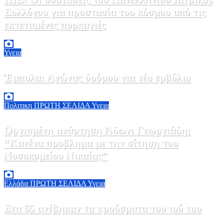
Συλλόγου για προστασία του κόσμου από τις
εκτεταμένες πυρκαγιές
8 Αυγούστου, 2026 18:00
0
Υγεια
Έμπολα: Αγώνας δρόμου για νέο εμβόλιο
7 Αυγούστου, 2026 23:00
0
Πολιτικη
ΠΡΩΤΗ ΣΕΛΙΔΑ
Υγεια
Οργισμένη ανάρτηση Άδωνι Γεωργιάδη:
“Κανένα προβλημα με την σίτηση του
Νοσοκομείου Νικαίας”
7 Αυγούστου, 2026 11:30
0
Ελλάδα
ΠΡΩΤΗ ΣΕΛΙΔΑ
Υγεια
Στα 65 ανέβηκαν τα κρούσματα του ιού του