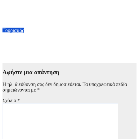
Το Travelbook της BILD υποκλίθηκε στην Ίο και την
χαρακτήρισε «κρυμμένο θησαυρό»
30 Ιουλίου, 2026 17:00
Τουρισμός
Το ιταλικό lifestyle μέσο iO Donna έσταξε μέλι για την
Αστυπάλαια
24 Ιουλίου, 2026 22:00
Αφήστε μια απάντηση
Η ηλ. διεύθυνση σας δεν δημοσιεύεται.
Τα υποχρεωτικά πεδία
σημειώνονται με
*
Σχόλιο
*