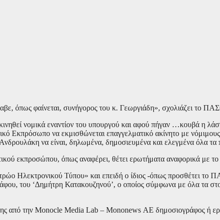
έλαβε, όπως φαίνεται, συνήγορος του κ. Γεωργιάδη», σχολιάζει το 
ινηθεί νομικά εναντίον του υπουργού και αφού πήγαν …κουβά η λάσ
ητικό Εκπρόσωπο να εκμισθώνεται επαγγελματικό ακίνητο με νόμιμου
Ανδρουλάκη να είναι, δηλωμένα, δημοσιευμένα και ελεγμένα όλα τα π
κού εκπροσώπου, όπως αναφέρει, θέτει ερωτήματα αναφορικά με το
 Μητρώο Ηλεκτρονικού Τύπου» και επειδή ο ίδιος -όπως προσθέτει τ
ου, του ‘Δημήτρη Κατακουζηνού’, ο οποίος σύμφωνα με όλα τα στοι
ης από την Monocle Media Lab – Mononews ΑΕ δημοσιογράφος ή εργα