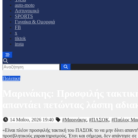
auto-moto
Αστυνομικό
SPORTS
Γυναίκα & Ομορφιά
FB
x
tiktok
insta
Πολιτικη
Μαρινάκης: Προσφιλής τακτική 
απαντάει πετώντας λάσπη αδια
14 Μαΐου, 2026 19:40
#Μαρινάκης
,
#ΠΑΣΟΚ
,
#Παύλος Μα
«Είναι πλέον προσφιλής τακτική του ΠΑΣΟΚ το να μην δίνει απαντήσ
προσβλητικούς χαρακτηρισμούς. Έτσι και σήμερα, δεν απάντησε σε