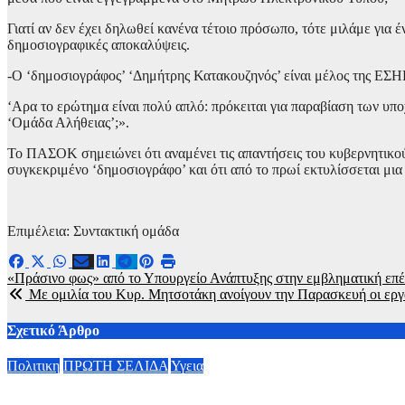
Γιατί αν δεν έχει δηλωθεί κανένα τέτοιο πρόσωπο, τότε μιλάμε για
δημοσιογραφικές αποκαλύψεις.
-Ο ‘δημοσιογράφος’ ‘Δημήτρης Κατακουζηνός’ είναι μέλος της ΕΣ
‘Αρα το ερώτημα είναι πολύ απλό: πρόκειται για παραβίαση των 
‘Ομάδα Αλήθειας’;».
Το ΠΑΣΟΚ σημειώνει ότι αναμένει τις απαντήσεις του κυβερνητικού 
συγκεκριμένο ‘δημοσιογράφο’ και ότι από το πρωί εκτυλίσσεται μι
Επιμέλεια: Συντακτική ομάδα
Πλοήγηση
«Πράσινο φως» από το Υπουργείο Ανάπτυξης στην εμβληματική επ
Με ομιλία του Κυρ. Μητσοτάκη ανοίγουν την Παρασκευή οι εργ
άρθρων
Σχετικό Άρθρο
Πολιτικη
ΠΡΩΤΗ ΣΕΛΙΔΑ
Υγεια
Οργισμένη ανάρτηση Άδωνι Γεωργιάδη: “Κανένα προβλημα με 