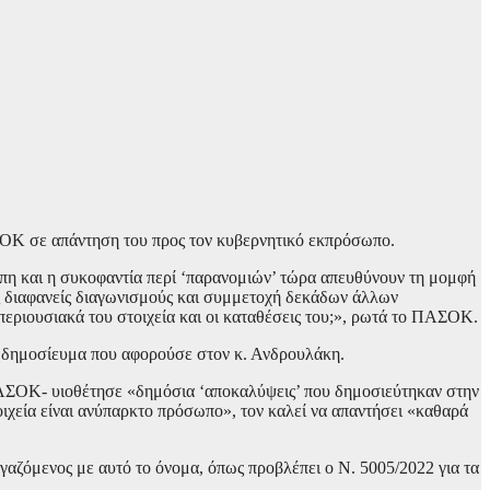
ΠΑΣΟΚ σε απάντηση του προς τον κυβερνητικό εκπρόσωπο.
πη και η συκοφαντία περί ‘παρανομιών’ τώρα απευθύνουν τη μομφή
ς διαφανείς διαγωνισμούς και συμμετοχή δεκάδων άλλων
εριουσιακά του στοιχεία και οι καταθέσεις του;», ρωτά το ΠΑΣΟΚ.
 δημοσίευμα που αφορούσε στον κ. Ανδρουλάκη.
ο ΠΑΣΟΚ- υιοθέτησε «δημόσια ‘αποκαλύψεις’ που δημοσιεύτηκαν στην
χεία είναι ανύπαρκτο πρόσωπο», τον καλεί να απαντήσει «καθαρά
ζόμενος με αυτό το όνομα, όπως προβλέπει ο Ν. 5005/2022 για τα