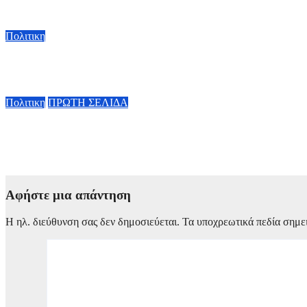
7 Αυγούστου, 2026 11:30
Πολιτικη
Κ. Χατζηδάκης: «Πήγαν στον κάλαθο των αχρήστων οι αμφισβη
6 Αυγούστου, 2026 15:00
Πολιτικη
ΠΡΩΤΗ ΣΕΛΙΔΑ
Κυβερνητική Επιτροπή Βιομηχανίας – Κ. Μητσοτάκης: Η ενίσχυ
οικονομία
6 Αυγούστου, 2026 14:00
Αφήστε μια απάντηση
Η ηλ. διεύθυνση σας δεν δημοσιεύεται.
Τα υποχρεωτικά πεδία σημε