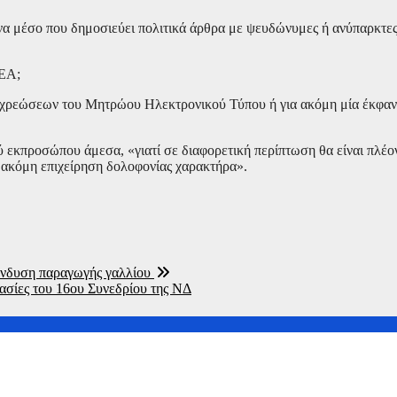
 ένα μέσο που δημοσιεύει πολιτικά άρθρα με ψευδώνυμες ή ανύπαρκτε
ΗΕΑ;
υποχρεώσεων του Μητρώου Ηλεκτρονικού Τύπου ή για ακόμη μία έκφα
εκπροσώπου άμεσα, «γιατί σε διαφορετική περίπτωση θα είναι πλέον 
α ακόμη επιχείρηση δολοφονίας χαρακτήρα».
ένδυση παραγωγής γαλλίου
ασίες του 16ου Συνεδρίου της ΝΔ
την σίτηση του Νοσοκομείου Νικαίας”