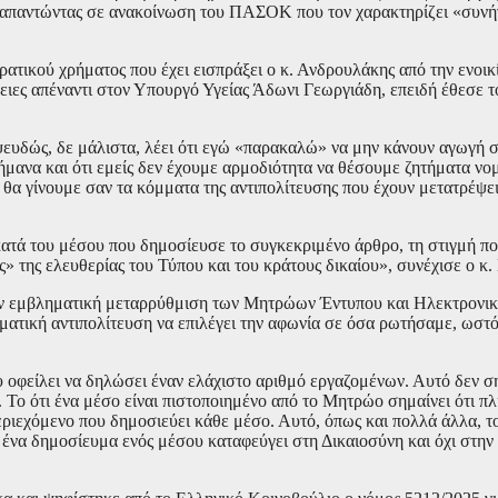
 απαντώντας σε ανακοίνωση του ΠΑΣΟΚ που τον χαρακτηρίζει «συνή
κρατικού χρήματος που έχει εισπράξει ο κ. Ανδρουλάκης από την ενοικί
ειες απέναντι στον Υπουργό Υγείας Άδωνι Γεωργιάδη, επειδή έθεσε τ
 -ψευδώς, δε μάλιστα, λέει ότι εγώ «παρακαλώ» να μην κάνουν αγωγή 
ήμανα και ότι εμείς δεν έχουμε αρμοδιότητα να θέσουμε ζητήματα νο
ν θα γίνουμε σαν τα κόμματα της αντιπολίτευσης που έχουν μετατρέψε
κατά του μέσου που δημοσίευσε το συγκεκριμένο άρθρο, τη στιγμή π
» της ελευθερίας του Τύπου και του κράτους δικαίου», συνέχισε ο κ.
ην εμβληματική μεταρρύθμιση των Μητρώων Έντυπου και Ηλεκτρονικ
ματική αντιπολίτευση να επιλέγει την αφωνία σε όσα ρωτήσαμε, ωστ
οφείλει να δηλώσει έναν ελάχιστο αριθμό εργαζομένων. Αυτό δεν ση
Το ότι ένα μέσο είναι πιστοποιημένο από το Μητρώο σημαίνει ότι πλ
εριεχόμενο που δημοσιεύει κάθε μέσο. Αυτό, όπως και πολλά άλλα, το
 ένα δημοσίευμα ενός μέσου καταφεύγει στη Δικαιοσύνη και όχι στην