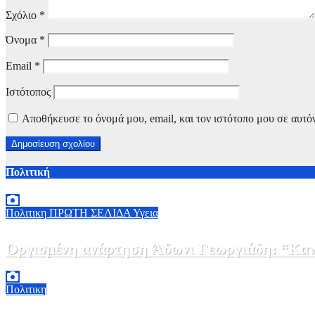
Σχόλιο
*
Όνομα
*
Email
*
Ιστότοπος
Αποθήκευσε το όνομά μου, email, και τον ιστότοπο μου σε αυτό
Πολιτική
Πολιτικη
ΠΡΩΤΗ ΣΕΛΙΔΑ
Υγεια
Οργισμένη ανάρτηση Άδωνι Γεωργιάδη: “Κανέ
7 Αυγούστου, 2026 11:30
0
Πολιτικη