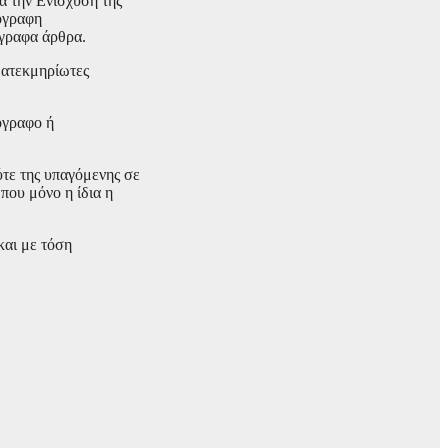
α την Ενίσχυση της
πόγραφη
όγραφα άρθρα.
 ατεκμηρίωτες
όγραφο ή
ύτε της υπαγόμενης σε
που μόνο η ίδια η
και με τόση