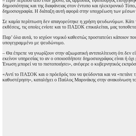
– Πριν περίπου από έναν χρόνο, ως αρμόδιος Υφυπουργός εισηγήθηκ
δημοσιότητας και της διαφάνειας στον έντυπο και ηλεκτρονικό Τύπ
δημοσιογραφία. Η διάταξη αυτή αφορά στην υποχρέωση των μέσων 
Σε καμία περίπτωση δεν απαγορεύτηκε η χρήση ψευδωνύμων. Κάτι τ
εκθέσεις, τις οποίες ενίοτε και το ΠΑΣΟΚ επικαλείται, μας τοποθετ
Παρ’ όλα αυτά, το ισχύον νομικό καθεστώς προστατεύει κάποιον που
υπογεγραμμένο με ψευδώνυμο.
– Θα έπρεπε να γνωρίζουν στην αξιωματική αντιπολίτευση ότι δεν ε
εκείνον υπηρεσίας το αν ο οποιοσδήποτε δημοσιογράφος είναι ή όχι 
Ένωση μπορεί να το πιστοποιήσει», ανέφερε ο κυβερνητικός εκπρό
«Αντί το ΠΑΣΟΚ και ο πρόεδρός του να ψεύδονται και να «πετάνε τ
καθυστέρηση», καταλήγει ο Παύλος Μαρινάκης στην ανακοίνωση το