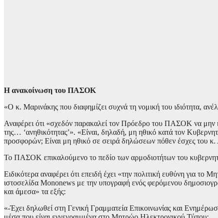
Η ανακοίνωση του ΠΑΣΟΚ
«Ο κ. Μαρινάκης που διαφημίζει συχνά τη νομική του ιδιότητα, αν
Αναφέρει ότι «σχεδόν παρακαλεί τον Πρόεδρο του ΠΑΣΟΚ να μην κ
της… ‘ανηθικότητας’». «Είναι, δηλαδή, μη ηθικό κατά τον Κυβερν
προσφορών; Είναι μη ηθικό σε σειρά δηλώσεων πόθεν έσχες του κ. 
Το ΠΑΣΟΚ επικαλούμενο το πεδίο των αρμοδιοτήτων του κυβερνητι
Ειδικότερα αναφέρει ότι επειδή έχει «την πολιτική ευθύνη για το
ιστοσελίδα Mononews με την υπογραφή ενός φερόμενου δημοσιογράφ
και άμεσα» τα εξής:
«-Έχει δηλωθεί στη Γενική Γραμματεία Επικοινωνίας και Ενημέρωσ
μέσα που είναι εγγεγραμμένα στο Μητρώο Ηλεκτρονικού Τύπου;