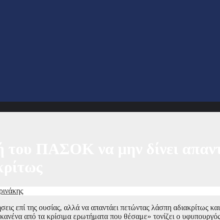
του ΠΑΣΟΚ να μην δίνει απαντή
κρίτως
ρινάκης
εις επί της ουσίας, αλλά να απαντάει πετώντας λάσπη αδιακρίτως και
 κανένα από τα κρίσιμα ερωτήματα που θέσαμε» τονίζει ο υφυπουργό