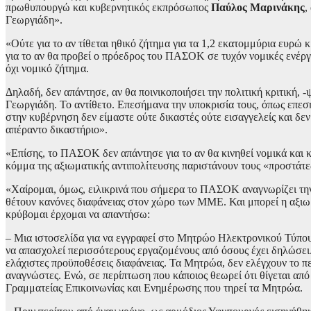
πρωθυπουργώ και κυβερνητικός εκπρόσωπος
Παύλος Μαρινάκης
,
Γεωργιάδη».
«Ούτε για το αν τίθεται ηθικό ζήτημα για τα 1,2 εκατομμύρια ευρώ 
για το αν θα προβεί ο πρόεδρος του ΠΑΣΟΚ σε τυχόν νομικές ενέργ
όχι νομικό ζήτημα.
Δηλαδή, δεν απάντησε, αν θα ποινικοποιήσει την πολιτική κριτική,
Γεωργιάδη. Το αντίθετο. Επεσήμανα την υποκρισία τους, όπως επεσ
στην κυβέρνηση δεν είμαστε ούτε δικαστές ούτε εισαγγελείς και δε
απέραντο δικαστήριο».
«Επίσης, το ΠΑΣΟΚ δεν απάντησε για το αν θα κινηθεί νομικά και 
κόμμα της αξιωματικής αντιπολίτευσης παριστάνουν τους «προστάτες
«Χαίρομαι, όμως, ειλικρινά που σήμερα το ΠΑΣΟΚ αναγνωρίζει τ
θέτουν κανόνες διαφάνειας στον χώρο των ΜΜΕ. Και μπορεί η αξιω
κρύβομαι έρχομαι να απαντήσω:
– Μια ιστοσελίδα για να εγγραφεί στο Μητρώο Ηλεκτρονικού Τύπου 
να απασχολεί περισσότερους εργαζομένους από όσους έχει δηλώσει. 
ελάχιστες προϋποθέσεις διαφάνειας. Τα Μητρώα, δεν ελέγχουν το π
αναγνώστες. Ενώ, σε περίπτωση που κάποιος θεωρεί ότι θίγεται από
Γραμματείας Επικοινωνίας και Ενημέρωσης που τηρεί τα Μητρώα.