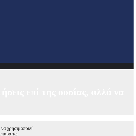
σεις επί της ουσίας, αλλά να
 να χρησιμοποιεί
ς παρά τω