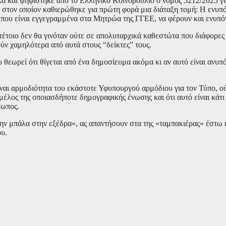
α και ψηφίστηκε από το Ελληνικό Κοινοβούλιο ο νόμος 5212/2025 γι
ο, στον οποίον καθιερώθηκε για πρώτη φορά μια διάταξη τομή: Η ενυ
που είναι εγγεγραμμένα στα Μητρώα της ΓΓΕΕ, να φέρουν και ενυπ
έτοιο δεν θα γινόταν ούτε σε απολυταρχικά καθεστώτα που διάφορες
ούν χαμηλότερα από αυτά στους “δείκτες” τους.
 θεωρεί ότι θίγεται από ένα δημοσίευμα ακόμα κι αν αυτό είναι ανυπ
ίναι αρμοδιότητα του εκάστοτε Υφυπουργού αρμόδιου για τον Τύπο, ο
μέλος της οποιασδήποτε δημογραφικής ένωσης και ότι αυτό είναι κάτι 
σωπος.
ην μπάλα στην εξέδρα», ας απαντήσουν στα της «ταμπακιέρας» έστω 
υ.