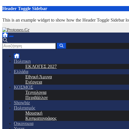
Μετάβαση
Header Toggle Sidebar
στο
περιεχόμενο
This is an example widget to show how the Header Toggle Sidebar lo
Πολιτικη
ΕΚΛΟΓΕΣ 2027
Ελλάδα
Εθνική Άμυνα
Ενέργεια
ΚΟΣΜΟΣ
Τεχνολογια
Περιβάλλον
Showbiz
Πολιτισμός
Μουσική
Κινηματογράφος
Οικονομια
Υγεια