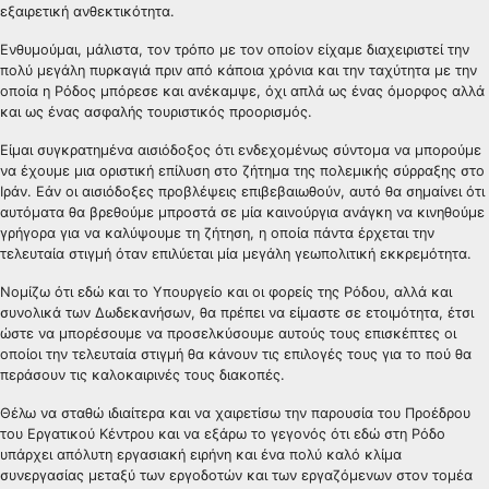
εξαιρετική ανθεκτικότητα.
Ενθυμούμαι, μάλιστα, τον τρόπο με τον οποίον είχαμε διαχειριστεί την
πολύ μεγάλη πυρκαγιά πριν από κάποια χρόνια και την ταχύτητα με την
οποία η Ρόδος μπόρεσε και ανέκαμψε, όχι απλά ως ένας όμορφος αλλά
και ως ένας ασφαλής τουριστικός προορισμός.
Είμαι συγκρατημένα αισιόδοξος ότι ενδεχομένως σύντομα να μπορούμε
να έχουμε μια οριστική επίλυση στο ζήτημα της πολεμικής σύρραξης στο
Ιράν. Εάν οι αισιόδοξες προβλέψεις επιβεβαιωθούν, αυτό θα σημαίνει ότι
αυτόματα θα βρεθούμε μπροστά σε μία καινούργια ανάγκη να κινηθούμε
γρήγορα για να καλύψουμε τη ζήτηση, η οποία πάντα έρχεται την
τελευταία στιγμή όταν επιλύεται μία μεγάλη γεωπολιτική εκκρεμότητα.
Νομίζω ότι εδώ και το Υπουργείο και οι φορείς της Ρόδου, αλλά και
συνολικά των Δωδεκανήσων, θα πρέπει να είμαστε σε ετοιμότητα, έτσι
ώστε να μπορέσουμε να προσελκύσουμε αυτούς τους επισκέπτες οι
οποίοι την τελευταία στιγμή θα κάνουν τις επιλογές τους για το πού θα
περάσουν τις καλοκαιρινές τους διακοπές.
Θέλω να σταθώ ιδιαίτερα και να χαιρετίσω την παρουσία του Προέδρου
του Εργατικού Κέντρου και να εξάρω το γεγονός ότι εδώ στη Ρόδο
υπάρχει απόλυτη εργασιακή ειρήνη και ένα πολύ καλό κλίμα
συνεργασίας μεταξύ των εργοδοτών και των εργαζόμενων στον τομέα