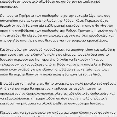
επιπρόσθετο τουριστικό αξιοθέατο σε αυτόν τον καταπληκτικό
προορισμό.
Ως προς τα ζητήματα των υποδομών, είχα την ευκαιρία λίγο πριν σας
συναντήσω να επισκεφτώ το λιμάνι της Ρόδου. Κύριε Περιφερειάρχα,
θεωρώ ότι αυτή θα είναι μία εμβληματική επένδυση η οποία θα γίνει ως
προς την αναβάθμιση των υποδομών της Ρόδου. Πράγματι, η εικόνα αυτή
τη στιγμή δεν θα έλεγα ότι ανταποκρίνεται στις υψηλές προσδοκίες και
στις υψηλές απαιτήσεις που θέτουμε για τον τουρισμό κρουαζιέρας.
Και όταν μιλώ για τουρισμό κρουαζιέρας, να αποσαφηνίσω και πάλι ότι η
προτεραιότητα της ελληνικής πολιτείας είναι να προσελκύσει όσο το
δυνατόν περισσότερο homeporting δηλαδή να ξεκινούν -ή και να
τελειώνουν- οι κρουαζιέρες από τη Ρόδο και να μην αποτελεί η Ρόδος
απλά έναν σταθμό για μία εξάωρη αποβίβαση επισκεπτών, οι οποίοι
απλά θα περιηγηθούν στην παλιά πόλη ή θα πάνε μέχρι τη Λίνδο.
Ετοιμάζεται το master plan, θα το αναμένω με πολύ μεγάλο ενδιαφέρον.
Από εκεί και πέρα θα πρέπει να κινηθούμε με μεγάλη ταχύτητα
προκειμένου να δρομολογήσουμε όλες τις αδειοδοτικές διαδικασίες και
να εξασφαλίσουμε τη χρηματοδότηση ώστε αυτή η πολύ σημαντική
επένδυση να μπορέσει να ολοκληρωθεί το συντομότερο δυνατόν.
Κλείνοντας, να ευχαριστήσω για ακόμα μια φορά όλους τους φορείς του