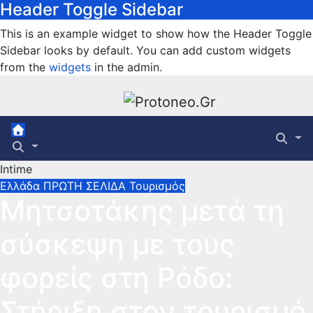
Header Toggle Sidebar
Μετάβαση
στο
This is an example widget to show how the Header Toggle
περιεχόμενο
Sidebar looks by default. You can add custom widgets
from the
widgets
in the admin.
Intime
Ελλάδα
ΠΡΩΤΗ ΣΕΛΙΔΑ
Τουρισμός
Μητσοτάκης μετά τη
σύσκεψη με τους
φορείς στη Ρόδο:
Στήριξη στον τουρισμό