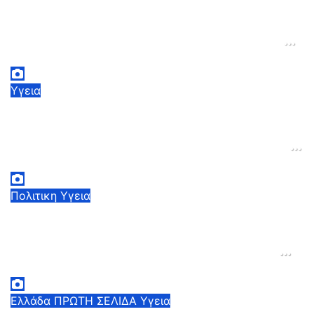
BMJ: Επιβραδύνεται επικίνδυνα η
μείωση της παιδικής θνησιμότητας
παγκοσμίως – Κίνδυνος αποτυχίας
των στόχων έως το 2030
5 Αυγούστου, 2026 21:00
3
Υγεια
Πρόγραμμα «ΤΙΤΥΟΣ»: Προσφέρει
πολλά και έχει καταγράψει
σημαντικά αποτελέσματα στη μάχη
που γίνεται για την εξάλειψη της
3 Αυγούστου, 2026 12:00
1
ηπατίτιδας C
Πολιτικη
Υγεια
Αδ. Γεωργιάδης: Με δήλωση του
Γιαννάκου της ΠΟΕΔΗΝ η απάντηση
του για τον προπηλακισμό του στο
Δαφνί: Η ΕΔΕ δεν μπορεί να
3 Αυγούστου, 2026 11:30
0
σταματήσει
Ελλάδα
ΠΡΩΤΗ ΣΕΛΙΔΑ
Υγεια