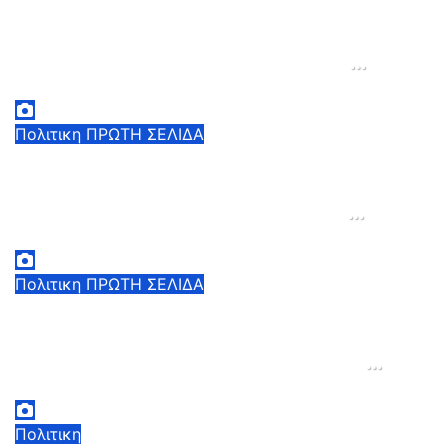
Κυριάκος Μητσοτάκης: Η είσοδος
της γαλλικής Meridiam στο έργο
διασύνδεσης Ελλάδας Κύπρου
αποτελεί ισχυρή ψήφο εμπιστοσύνη
5 Αυγούστου, 2026 18:40
1
στον ενεργειακό τομέα της Ελλάδας
Πολιτικη
ΠΡΩΤΗ ΣΕΛΙΔΑ
Έπεσαν οι υπογραφές με τη Meridiam
για την διασύνδεση Ελλάδας-Κύπρου
– Αλλάζουν τα δεδομένα στην
περιοχή – Μεγαλύτερη αναβάθμιση
5 Αυγούστου, 2026 18:00
2
του ενεργειακού ρόλου της χώρας
Πολιτικη
ΠΡΩΤΗ ΣΕΛΙΔΑ
Χαμός στο κόμμα της Μαρίας
Καρυστιανού: Ανακοίνωση 22
στελεχών που αποχώρησαν με
αιχμές για έλλειψη διαφάνειας στις
5 Αυγούστου, 2026 17:00
0
αποφάσεις και ύπαρξη «αυλών»»
Πολιτικη