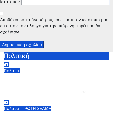
Ιστότοπος
Αποθήκευσε το όνομά μου, email, και τον ιστότοπο μου
σε αυτόν τον πλοηγό για την επόμενη φορά που θα
σχολιάσω.
Πολιτική
Πολιτικη
Κ. Χατζηδάκης: «Πήγαν στον κάλαθο
των αχρήστων οι αμφισβητήσεις για
το καλώδιο της ηλεκτρικής
διασύνδεσης Ελλάδας-Κύπρου μετά
6 Αυγούστου, 2026 15:00
0
τη συμφωνία ΑΔΜΗΕ με την
Πολιτικη
ΠΡΩΤΗ ΣΕΛΙΔΑ
Meridiam»