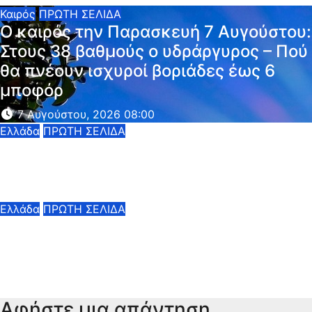
Καιρός
ΠΡΩΤΗ ΣΕΛΙΔΑ
Ο καιρός την Παρασκευή 7 Αυγούστου:
Στους 38 βαθμούς ο υδράργυρος – Πού
θα πνέουν ισχυροί βοριάδες έως 6
μποφόρ
7 Αυγούστου, 2026 08:00
Ελλάδα
ΠΡΩΤΗ ΣΕΛΙΔΑ
Marfin: Έφτασε στην Αθήνα η 46χρονη
που κατηγορείται για την επίθεση
6 Αυγούστου, 2026 23:26
Ελλάδα
ΠΡΩΤΗ ΣΕΛΙΔΑ
Πλήθος κόσμου είπε το «ύστατο
χαίρε» στον Λάκη Χαλκιά –
Συνετριμμένη η συζύγός του
6 Αυγούστου, 2026 14:30
Αφήστε μια απάντηση