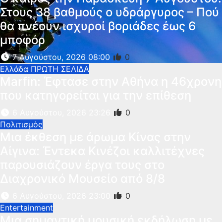
Στους 38 βαθμούς ο υδράργυρος – Πού
θα πνέουν ισχυροί βοριάδες έως 6
μποφόρ
7 Αυγούστου, 2026 08:00
0
Ελλάδα
ΠΡΩΤΗ ΣΕΛΙΔΑ
Marfin: Έφτασε στην Αθήνα η 46χρονη
που κατηγορείται για την επίθεση
6 Αυγούστου, 2026 23:26
0
Πολιτισμός
Μια έκθεση με άρωμα Κίνας στην
Αίγινα: Έντεκα Κινέζοι καλλιτέχνες
παρουσιάζουν έργα τους στο
Διαχρονικό Μουσείο από 8/8
6 Αυγούστου, 2026 23:00
0
Entertainment
Μια σημαντική μουσική εκδήλωση με