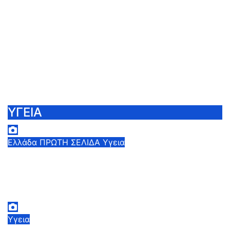
ΥΓΕΙΑ
Ελλάδα
ΠΡΩΤΗ ΣΕΛΙΔΑ
Υγεια
Στα 65 ανέβηκαν τα κρούσματα του
ιού του Δυτικού Νείλου στην Ελλάδα –
Έξι θάνατοι
6 Αυγούστου, 2026 09:45
0
Υγεια