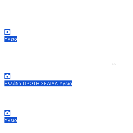
Επίσκεψη Γεωργιάδη στις
πυρόπληκτες περιοχές: «Πανέτοιμο
το ΕΣΥ για κάθε ενδεχόμενο»
2 Αυγούστου, 2026 14:37
2
Υγεια
Λαγοκέφαλος: Τι πρέπει να ξέρουμε
αν καταναλώσουμε το κρέας του
δηλητηριώδους ψαριού ή αν μας
δαγκώσει – Οι οδηγίες του ΕΟΔΥ
2 Αυγούστου, 2026 13:00
1
Ελλάδα
ΠΡΩΤΗ ΣΕΛΙΔΑ
Υγεια
Άδωνις Γεωργιάδης: Σε πλήρη
ετοιμότητα το σύστημα Υγείας
2 Αυγούστου, 2026 11:49
1
Υγεια
Υποθυρεοειδισμός και θυρεοειδίτιδα