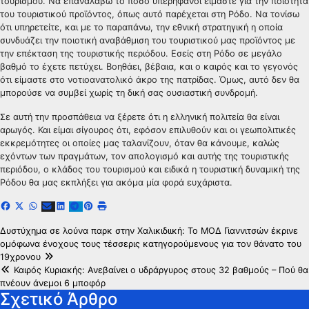
τουρισμού. Να επαναλάβω το πόσο υπερήφανοι είμαστε για την ποιότητα
του τουριστικού προϊόντος, όπως αυτό παρέχεται στη Ρόδο. Να τονίσω
ότι υπηρετείτε, και με το παραπάνω, την εθνική στρατηγική η οποία
συνδυάζει την ποιοτική αναβάθμιση του τουριστικού μας προϊόντος με
την επέκταση της τουριστικής περιόδου. Εσείς στη Ρόδο σε μεγάλο
βαθμό το έχετε πετύχει. Βοηθάει, βέβαια, και ο καιρός και το γεγονός
ότι είμαστε στο νοτιοανατολικό άκρο της πατρίδας. Όμως, αυτό δεν θα
μπορούσε να συμβεί χωρίς τη δική σας ουσιαστική συνδρομή.
Σε αυτή την προσπάθεια να ξέρετε ότι η ελληνική πολιτεία θα είναι
αρωγός. Και είμαι σίγουρος ότι, εφόσον επιλυθούν και οι γεωπολιτικές
εκκρεμότητες οι οποίες μας ταλανίζουν, όταν θα κάνουμε, καλώς
εχόντων των πραγμάτων, τον απολογισμό και αυτής της τουριστικής
περιόδου, ο κλάδος του τουρισμού και ειδικά η τουριστική δυναμική της
Ρόδου θα μας εκπλήξει για ακόμα μία φορά ευχάριστα.
Πλοήγηση
Δυστύχημα σε λούνα παρκ στην Χαλικιδιική: Το ΜΟΔ Γιαννιτσών έκρινε
ομόφωνα ένοχους τους τέσσερις κατηγορούμενους για τον θάνατο του
άρθρων
19χρονου
Καιρός Κυριακής: Ανεβαίνει ο υδράργυρος στους 32 βαθμούς – Πού θα
πνέουν άνεμοι 6 μποφόρ
Σχετικό Άρθρο