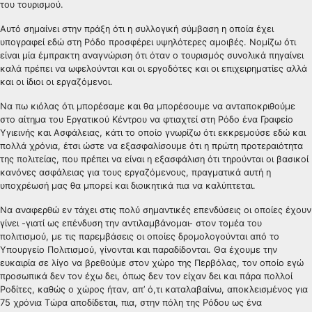
του τουρισμού.
Αυτό σημαίνει στην πράξη ότι η συλλογική σύμβαση η οποία έχει
υπογραφεί εδώ στη Ρόδο προσφέρει υψηλότερες αμοιβές. Νομίζω ότι
είναι μία έμπρακτη αναγνώριση ότι όταν ο τουρισμός συνολικά πηγαίνει
καλά πρέπει να ωφελούνται και οι εργοδότες και οι επιχειρηματίες αλλά
και οι ίδιοι οι εργαζόμενοι.
Να πω κιόλας ότι μπορέσαμε και θα μπορέσουμε να ανταποκριθούμε
στο αίτημα του Εργατικού Κέντρου να φτιαχτεί στη Ρόδο ένα Γραφείο
Υγιεινής και Ασφάλειας, κάτι το οποίο γνωρίζω ότι εκκρεμούσε εδώ και
πολλά χρόνια, έτσι ώστε να εξασφαλίσουμε ότι η πρώτη προτεραιότητα
της πολιτείας, που πρέπει να είναι η εξασφάλιση ότι τηρούνται οι βασικοί
κανόνες ασφάλειας για τους εργαζόμενους, πραγματικά αυτή η
υποχρέωσή μας θα μπορεί και διοικητικά πια να καλύπτεται.
Να αναφερθώ εν τάχει στις πολύ σημαντικές επενδύσεις οι οποίες έχουν
γίνει -γιατί ως επένδυση την αντιλαμβάνομαι- στον τομέα του
πολιτισμού, με τις παρεμβάσεις οι οποίες δρομολογούνται από το
Υπουργείο Πολιτισμού, γίνονται και παραδίδονται. Θα έχουμε την
ευκαιρία σε λίγο να βρεθούμε στον χώρο της Περβόλας, τον οποίο εγώ
προσωπικά δεν τον έχω δει, όπως δεν τον είχαν δει και πάρα πολλοί
Ροδίτες, καθώς ο χώρος ήταν, απ’ ό,τι καταλαβαίνω, αποκλεισμένος για
75 χρόνια Τώρα αποδίδεται, πια, στην πόλη της Ρόδου ως ένα