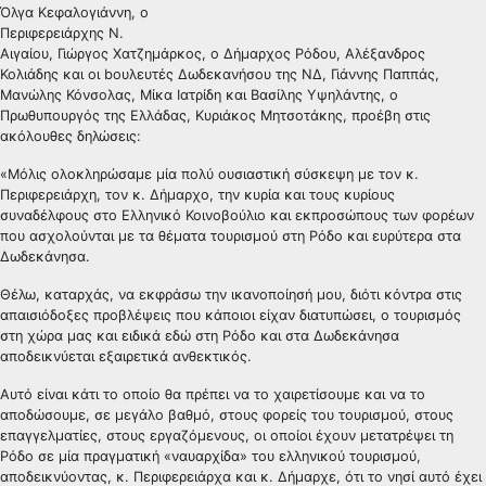
Όλγα Κεφαλογιάννη, ο
Περιφερειάρχης Ν.
Αιγαίου, Γιώργος Χατζημάρκος, ο Δήμαρχος Ρόδου, Αλέξανδρος
Κολιάδης και οι bουλευτές Δωδεκανήσου της ΝΔ, Γιάννης Παππάς,
Μανώλης Κόνσολας, Μίκα Ιατρίδη και Βασίλης Υψηλάντης, ο
Πρωθυπουργός της Ελλάδας, Κυριάκος Μητσοτάκης, προέβη στις
ακόλουθες δηλώσεις:
«Μόλις ολοκληρώσαμε μία πολύ ουσιαστική σύσκεψη με τον κ.
Περιφερειάρχη, τον κ. Δήμαρχο, την κυρία και τους κυρίους
συναδέλφους στο Ελληνικό Κοινοβούλιο και εκπροσώπους των φορέων
που ασχολούνται με τα θέματα τουρισμού στη Ρόδο και ευρύτερα στα
Δωδεκάνησα.
Θέλω, καταρχάς, να εκφράσω την ικανοποίησή μου, διότι κόντρα στις
απαισιόδοξες προβλέψεις που κάποιοι είχαν διατυπώσει, ο τουρισμός
στη χώρα μας και ειδικά εδώ στη Ρόδο και στα Δωδεκάνησα
αποδεικνύεται εξαιρετικά ανθεκτικός.
Αυτό είναι κάτι το οποίο θα πρέπει να το χαιρετίσουμε και να το
αποδώσουμε, σε μεγάλο βαθμό, στους φορείς του τουρισμού, στους
επαγγελματίες, στους εργαζόμενους, οι οποίοι έχουν μετατρέψει τη
Ρόδο σε μία πραγματική «ναυαρχίδα» του ελληνικού τουρισμού,
αποδεικνύοντας, κ. Περιφερειάρχα και κ. Δήμαρχε, ότι το νησί αυτό έχει