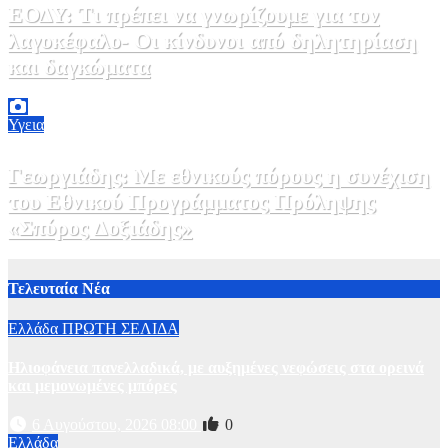
ΕΟΔΥ: Τι πρέπει να γνωρίζουμε για τον
λαγοκέφαλο- Οι κίνδυνοι από δηλητηρίαση
και δαγκώματα
31 Ιουλίου, 2026 21:08
1
Υγεια
Γεωργιάδης: Με εθνικούς πόρους η συνέχιση
του Εθνικού Προγράμματος Πρόληψης
«Σπύρος Δοξιάδης»
31 Ιουλίου, 2026 17:41
1
Τελευταία Νέα
Ελλάδα
ΠΡΩΤΗ ΣΕΛΙΔΑ
Ηλιοφάνεια πανελλαδικά, με αυξημένες νεφώσεις στα ορεινά
και μεμονωμένες μπόρες
6 Αυγούστου, 2026 08:00
0
Ελλάδα