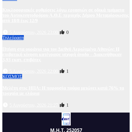
Kυκλοφοριακές ρυθμίσεις λόγω εργασιών σε οδικά τμήματα
του Αυτοκινητοδρόμου Α.Θ.Ε περιοχής Δήμου Μεταμόρφωσης
από 18/8 έως 12/9
5 Αυγούστου, 2026 23:00
0
Τηλεόραση
Πτήση στα ουράνια για τον Διεθνή Αερολιμένα Αθηνών: Η
επιβατική κίνηση κατέγραψε ισχυρή άνοδο – Διακινήθηκαν
3,93 εκατ. επιβάτες
5 Αυγούστου, 2026 22:00
1
ΚΟΣΜΟΣ
Μελέτη στις ΗΠΑ: Η παρουσία πούμα μειώνει κατά 76% τα
τροχαία με ελάφια
5 Αυγούστου, 2026 21:27
1
Μ.Η.Τ. 252057