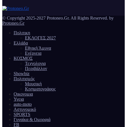
© Copyright 2025-2027 Protoneo.Gr. All Rights Reserved. by
Protoneo.Gr
Πολιτικη
ΕΚΛΟΓΕΣ 2027
Ελλάδα
Εθνική Άμυνα
Ενέργεια
ΚΟΣΜΟΣ
Τεχνολογια
Περιβάλλον
Showbiz
Πολιτισμός
Μουσική
Κινηματογράφος
Οικονομια
Υγεια
auto-moto
Αστυνομικό
SPORTS
Γυναίκα & Ομορφιά
FB