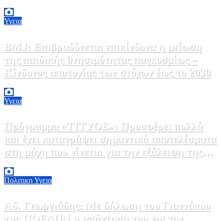
Υγεια
BMJ: Επιβραδύνεται επικίνδυνα η μείωση
της παιδικής θνησιμότητας παγκοσμίως –
Κίνδυνος αποτυχίας των στόχων έως το 2030
5 Αυγούστου, 2026 21:00
3
Υγεια
Πρόγραμμα «ΤΙΤΥΟΣ»: Προσφέρει πολλά
και έχει καταγράψει σημαντικά αποτελέσματα
στη μάχη που γίνεται για την εξάλειψη της
ηπατίτιδας C
3 Αυγούστου, 2026 12:00
1
Πολιτικη
Υγεια
Αδ. Γεωργιάδης: Με δήλωση του Γιαννάκου
της ΠΟΕΔΗΝ η απάντηση του για τον