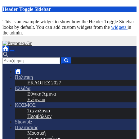
Μετάβαση
Header Toggle Sidebar
στο
περιεχόμενο
This is an example widget to show how the Header Toggle Sidebar
looks by default. You can add custom widgets from the
widgets
in
the admin.
Πολιτικη
ΕΚΛΟΓΕΣ 2027
Ελλάδα
Εθνική Άμυνα
Ενέργεια
ΚΟΣΜΟΣ
Τεχνολογια
Περιβάλλον
Showbiz
Πολιτισμός
Μουσική
Κινηματογράφος