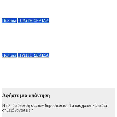
Μητσοτάκης: Θα προεδρεύσει αύριο 6/8 στη συνεδρίαση της
Κυβερνητικής Επιτροπής Βιομηχανίας
5 Αυγούστου, 2026 19:30
Πολιτικη
ΠΡΩΤΗ ΣΕΛΙΔΑ
Κυριάκος Μητσοτάκης: Η είσοδος της γαλλικής Meridiam στο
έργο διασύνδεσης Ελλάδας Κύπρου αποτελεί ισχυρή ψήφο
εμπιστοσύνη στον ενεργειακό τομέα της Ελλάδας
5 Αυγούστου, 2026 18:40
Πολιτικη
ΠΡΩΤΗ ΣΕΛΙΔΑ
Έπεσαν οι υπογραφές με τη Meridiam για την διασύνδεση
Ελλάδας-Κύπρου – Αλλάζουν τα δεδομένα στην περιοχή –
Μεγαλύτερη αναβάθμιση του ενεργειακού ρόλου της χώρας
5 Αυγούστου, 2026 18:00
Αφήστε μια απάντηση
Η ηλ. διεύθυνση σας δεν δημοσιεύεται.
Τα υποχρεωτικά πεδία
σημειώνονται με
*