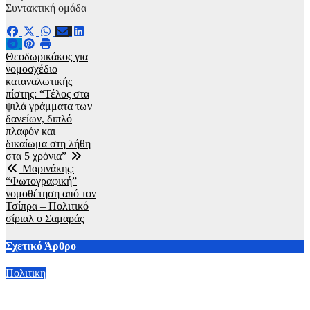
Συντακτική ομάδα
Πλοήγηση
Θεοδωρικάκος για
νομοσχέδιο
άρθρων
καταναλωτικής
πίστης: “Τέλος στα
ψιλά γράμματα των
δανείων, διπλό
πλαφόν και
δικαίωμα στη λήθη
στα 5 χρόνια”
Μαρινάκης:
“Φωτογραφική”
νομοθέτηση από τον
Τσίπρα – Πολιτικό
σίριαλ ο Σαμαράς
Σχετικό Άρθρο
Πολιτικη
Κυριάκος