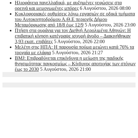
Ηλιοφάνεια πανελλαδικά, με αυξημένες νεφώσεις στα
ορεινά και μεμονωμένες μπόρες
6 Αυγούστου, 2026 08:00
Kυκλοφοριακές ρυθμίσεις λόγω εργασιών σε οδικά τμήματα
του Αυτοκινητοδρόμου Α.Θ.Ε περιοχής Δήμου
Μεταμόρφωσης από 18/8 έως 12/9
5 Αυγούστου, 2026 23:00
Πτήση στα ουράνια για τον Διεθνή Αερολιμένα Αθηνών: Η
επιβατική κίνηση κατέγραψε ισχυρή άνοδο – Διακινήθηκαν
3,93 εκατ. επιβάτες
5 Αυγούστου, 2026 22:00
Μελέτη στις ΗΠΑ: Η παρουσία πούμα μειώνει κατά 76% τα
τροχαία με ελάφια
5 Αυγούστου, 2026 21:27
BMJ: Επιβραδύνεται επικίνδυνα η μείωση της παιδικής
θνησιμότητας παγκοσμίως – Κίνδυνος αποτυχίας των στόχων
έως το 2030
5 Αυγούστου, 2026 21:00