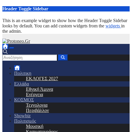
Μετάβαση
Header Toggle Sidebar
στο
περιεχόμενο
This is an example widget to show how the Header Toggle Sidebar
looks by default. You can add custom widgets from the
widgets
in
the admin.
Πολιτικη
ΕΚΛΟΓΕΣ 2027
Ελλάδα
Εθνική Άμυνα
Ενέργεια
ΚΟΣΜΟΣ
Τεχνολογια
Περιβάλλον
Showbiz
Πολιτισμός
Μουσική
Κινηματογράφος