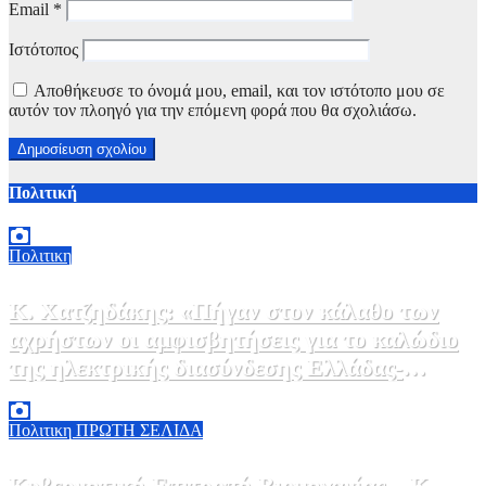
Email
*
Ιστότοπος
Αποθήκευσε το όνομά μου, email, και τον ιστότοπο μου σε
αυτόν τον πλοηγό για την επόμενη φορά που θα σχολιάσω.
Πολιτική
Πολιτικη
Κ. Χατζηδάκης: «Πήγαν στον κάλαθο των
αχρήστων οι αμφισβητήσεις για το καλώδιο
της ηλεκτρικής διασύνδεσης Ελλάδας-
Κύπρου μετά τη συμφωνία ΑΔΜΗΕ με την
6 Αυγούστου, 2026 15:00
0
Meridiam»
Πολιτικη
ΠΡΩΤΗ ΣΕΛΙΔΑ
Κυβερνητική Επιτροπή Βιομηχανίας – Κ.