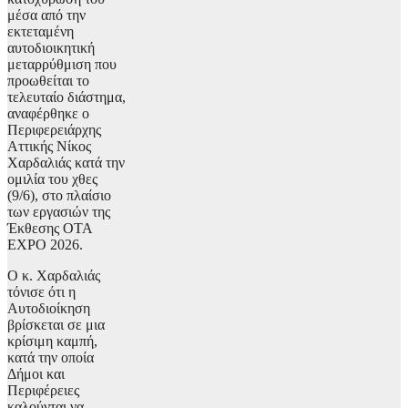
μέσα από την
εκτεταμένη
αυτοδιοικητική
μεταρρύθμιση που
προωθείται το
τελευταίο διάστημα,
αναφέρθηκε ο
Περιφερειάρχης
Αττικής Νίκος
Χαρδαλιάς κατά την
ομιλία του χθες
(9/6), στο πλαίσιο
των εργασιών της
Έκθεσης ΟΤΑ
EXPO 2026.
Ο κ. Χαρδαλιάς
τόνισε ότι η
Αυτοδιοίκηση
βρίσκεται σε μια
κρίσιμη καμπή,
κατά την οποία
Δήμοι και
Περιφέρειες
καλούνται να