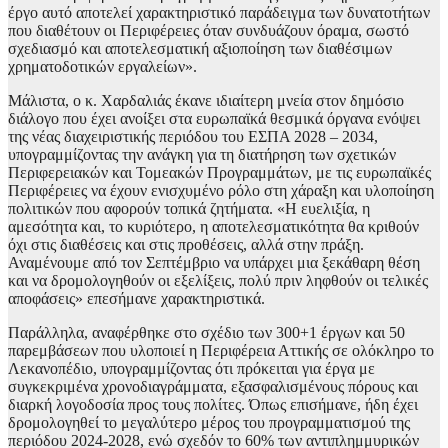
έργο αυτό αποτελεί χαρακτηριστικό παράδειγμα των δυνατοτήτων
που διαθέτουν οι Περιφέρειες όταν συνδυάζουν όραμα, σωστό
σχεδιασμό και αποτελεσματική αξιοποίηση των διαθέσιμων
χρηματοδοτικών εργαλείων».
Μάλιστα, ο κ. Χαρδαλιάς έκανε ιδιαίτερη μνεία στον δημόσιο
διάλογο που έχει ανοίξει στα ευρωπαϊκά θεσμικά όργανα ενόψει
της νέας διαχειριστικής περιόδου του ΕΣΠΑ 2028 – 2034,
υπογραμμίζοντας την ανάγκη για τη διατήρηση των σχετικών
Περιφερειακών και Τομεακών Προγραμμάτων, με τις ευρωπαϊκές
Περιφέρειες να έχουν ενισχυμένο ρόλο στη χάραξη και υλοποίηση
πολιτικών που αφορούν τοπικά ζητήματα. «Η ευελιξία, η
αμεσότητα και, το κυριότερο, η αποτελεσματικότητα θα κριθούν
όχι στις διαθέσεις και στις προθέσεις, αλλά στην πράξη.
Αναμένουμε από τον Σεπτέμβριο να υπάρχει μια ξεκάθαρη θέση
και να δρομολογηθούν οι εξελίξεις, πολύ πριν ληφθούν οι τελικές
αποφάσεις» επεσήμανε χαρακτηριστικά.
Παράλληλα, αναφέρθηκε στο σχέδιο των 300+1 έργων και 50
παρεμβάσεων που υλοποιεί η Περιφέρεια Αττικής σε ολόκληρο το
Λεκανοπέδιο, υπογραμμίζοντας ότι πρόκειται για έργα με
συγκεκριμένα χρονοδιαγράμματα, εξασφαλισμένους πόρους και
διαρκή λογοδοσία προς τους πολίτες. Όπως επισήμανε, ήδη έχει
δρομολογηθεί το μεγαλύτερο μέρος του προγραμματισμού της
περιόδου 2024-2028, ενώ σχεδόν το 60% των αντιπλημμυρικών