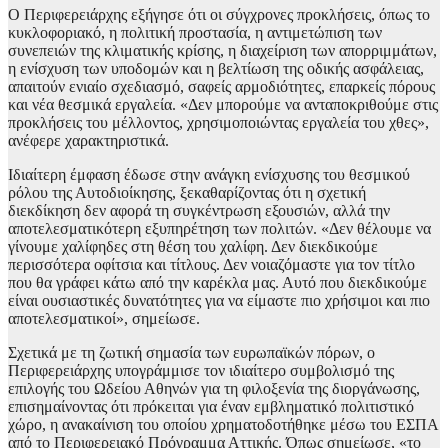
Ο Περιφερειάρχης εξήγησε ότι οι σύγχρονες προκλήσεις, όπως το
κυκλοφοριακό, η πολιτική προστασία, η αντιμετώπιση των
συνεπειών της κλιματικής κρίσης, η διαχείριση των απορριμμάτων,
η ενίσχυση των υποδομών και η βελτίωση της οδικής ασφάλειας,
απαιτούν ενιαίο σχεδιασμό, σαφείς αρμοδιότητες, επαρκείς πόρους
και νέα θεσμικά εργαλεία. «Δεν μπορούμε να ανταποκριθούμε στις
προκλήσεις του μέλλοντος, χρησιμοποιώντας εργαλεία του χθες»,
ανέφερε χαρακτηριστικά.
Ιδιαίτερη έμφαση έδωσε στην ανάγκη ενίσχυσης του θεσμικού
ρόλου της Αυτοδιοίκησης, ξεκαθαρίζοντας ότι η σχετική
διεκδίκηση δεν αφορά τη συγκέντρωση εξουσιών, αλλά την
αποτελεσματικότερη εξυπηρέτηση των πολιτών. «Δεν θέλουμε να
γίνουμε χαλίφηδες στη θέση του χαλίφη. Δεν διεκδικούμε
περισσότερα οφίτσια και τίτλους. Δεν νοιαζόμαστε για τον τίτλο
που θα γράφει κάτω από την καρέκλα μας. Αυτό που διεκδικούμε
είναι ουσιαστικές δυνατότητες για να είμαστε πιο χρήσιμοι και πιο
αποτελεσματικοί», σημείωσε.
Σχετικά με τη ζωτική σημασία των ευρωπαϊκών πόρων, ο
Περιφερειάρχης υπογράμμισε τον ιδιαίτερο συμβολισμό της
επιλογής του Ωδείου Αθηνών για τη φιλοξενία της διοργάνωσης,
επισημαίνοντας ότι πρόκειται για έναν εμβληματικό πολιτιστικό
χώρο, η ανακαίνιση του οποίου χρηματοδοτήθηκε μέσω του ΕΣΠΑ
από το Περιφερειακό Πρόγραμμα Αττικής. Όπως σημείωσε, «το