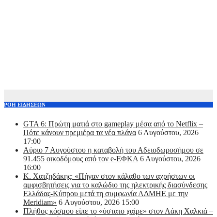
ΡΟΗ ΕΙΔΗΣΕΩΝ
GTA 6: Πρώτη ματιά στο gameplay μέσα από το Netflix –
Πότε κάνουν πρεμιέρα τα νέα πλάνα
6 Αυγούστου, 2026
17:00
Αύριο 7 Αυγούστου η καταβολή του Αδειοδωροσήμου σε
91.455 οικοδόμους από τον e-ΕΦΚΑ
6 Αυγούστου, 2026
16:00
Κ. Χατζηδάκης: «Πήγαν στον κάλαθο των αχρήστων οι
αμφισβητήσεις για το καλώδιο της ηλεκτρικής διασύνδεσης
Ελλάδας-Κύπρου μετά τη συμφωνία ΑΔΜΗΕ με την
Meridiam»
6 Αυγούστου, 2026 15:00
Πλήθος κόσμου είπε το «ύστατο χαίρε» στον Λάκη Χαλκιά –