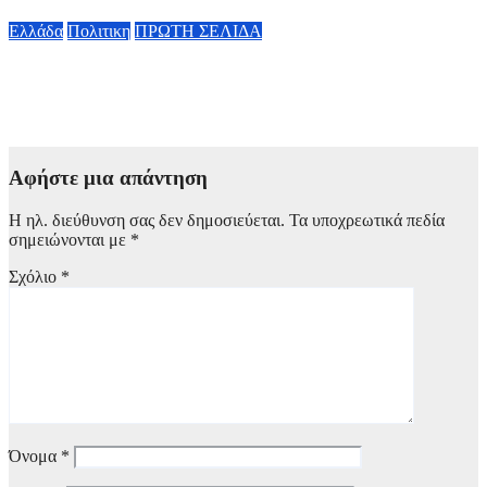
6 Αυγούστου, 2026 14:00
Ελλάδα
Πολιτικη
ΠΡΩΤΗ ΣΕΛΙΔΑ
Α. Γεωργιάδης κατά ΠΑΣΟΚ: «Διαβάστε τα επίσημα
έγγραφα» – «Όταν σας συμφέρει επικαλείστε τους θεσμούς»
6 Αυγούστου, 2026 13:02
Αφήστε μια απάντηση
Η ηλ. διεύθυνση σας δεν δημοσιεύεται.
Τα υποχρεωτικά πεδία
σημειώνονται με
*
Σχόλιο
*
Όνομα
*