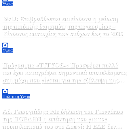
Υγεια
BMJ: Επιβραδύνεται επικίνδυνα η μείωση
της παιδικής θνησιμότητας παγκοσμίως –
Κίνδυνος αποτυχίας των στόχων έως το 2030
5 Αυγούστου, 2026 21:00
3
Υγεια
Πρόγραμμα «ΤΙΤΥΟΣ»: Προσφέρει πολλά
και έχει καταγράψει σημαντικά αποτελέσματα
στη μάχη που γίνεται για την εξάλειψη της
ηπατίτιδας C
3 Αυγούστου, 2026 12:00
1
Πολιτικη
Υγεια
Αδ. Γεωργιάδης: Με δήλωση του Γιαννάκου
της ΠΟΕΔΗΝ η απάντηση του για τον
προπηλακισμό του στο Δαφνί: Η ΕΔΕ δεν