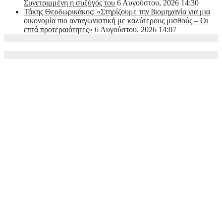
Συνετριμμένη η συζύγός του
6 Αυγούστου, 2026 14:30
Τάκης Θεοδωρικάκος: «Στηρίζουμε την βιομηχανία για μια
οικονομία πιο ανταγωνιστική με καλύτερους μισθούς – Οι
επτά προτεραιότητες»
6 Αυγούστου, 2026 14:07