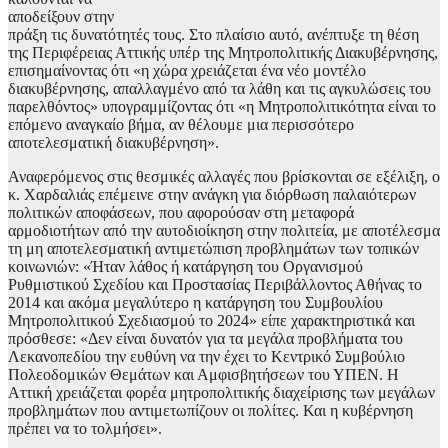
αποδείξουν στην
πράξη τις δυνατότητές τους. Στο πλαίσιο αυτό, ανέπτυξε τη θέση
της Περιφέρειας Αττικής υπέρ της Μητροπολιτικής Διακυβέρνησης,
επισημαίνοντας ότι «η χώρα χρειάζεται ένα νέο μοντέλο
διακυβέρνησης, απαλλαγμένο από τα λάθη και τις αγκυλώσεις του
παρελθόντος» υπογραμμίζοντας ότι «η Μητροπολιτικότητα είναι το
επόμενο αναγκαίο βήμα, αν θέλουμε μια περισσότερο
αποτελεσματική διακυβέρνηση».
Αναφερόμενος στις θεσμικές αλλαγές που βρίσκονται σε εξέλιξη, ο
κ. Χαρδαλιάς επέμεινε στην ανάγκη για διόρθωση παλαιότερων
πολιτικών αποφάσεων, που αφορούσαν στη μεταφορά
αρμοδιοτήτων από την αυτοδιοίκηση στην πολιτεία, με αποτέλεσμα
τη μη αποτελεσματική αντιμετώπιση προβλημάτων των τοπικών
κοινωνιών: «Ήταν λάθος ή κατάργηση του Οργανισμού
Ρυθμιστικού Σχεδίου και Προστασίας Περιβάλλοντος Αθήνας το
2014 και ακόμα μεγαλύτερο η κατάργηση του Συμβουλίου
Μητροπολιτικού Σχεδιασμού το 2024» είπε χαρακτηριστικά και
πρόσθεσε: «Δεν είναι δυνατόν για τα μεγάλα προβλήματα του
Λεκανοπεδίου την ευθύνη να την έχει το Κεντρικό Συμβούλιο
Πολεοδομικών Θεμάτων και Αμφισβητήσεων του ΥΠΕΝ. Η
Αττική χρειάζεται φορέα μητροπολιτικής διαχείρισης των μεγάλων
προβλημάτων που αντιμετωπίζουν οι πολίτες. Και η κυβέρνηση
πρέπει να το τολμήσει».