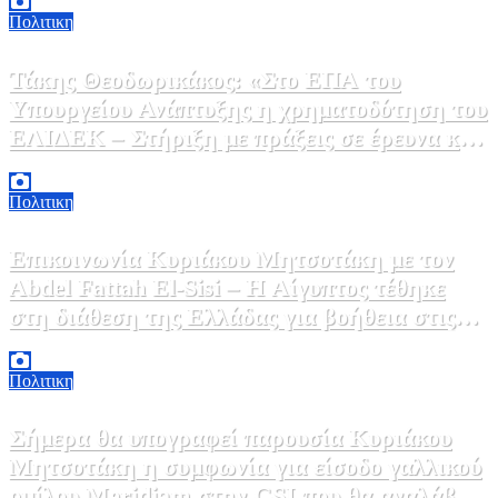
Πολιτικη
Τάκης Θεοδωρικάκος: «Στο ΕΠΑ του
Υπουργείου Ανάπτυξης η χρηματοδότηση του
ΕΛΙΔΕΚ – Στήριξη με πράξεις σε έρευνα και
καινοτομία»
5 Αυγούστου, 2026 16:30
1
Πολιτικη
Επικοινωνία Κυριάκου Μητσοτάκη με τον
Abdel Fattah El-Sisi – Η Αίγυπτος τέθηκε
στη διάθεση της Ελλάδας για βοήθεια στις
φωτιές
5 Αυγούστου, 2026 15:58
1
Πολιτικη
Σήμερα θα υπογραφεί παρουσία Κυριάκου
Μητσοτάκη η συμφωνία για είσοδο γαλλικού
ομίλου Meridiam στην GSI που θα αναλάβει