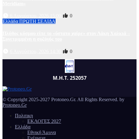
Meridiam»
6 Αυγούστου, 2026 15:00
0
Ελλάδα
ΠΡΩΤΗ ΣΕΛΙΔΑ
Πλήθος κόσμου είπε το «ύστατο χαίρε» στον Λάκη Χαλκιά –
Συνετριμμένη η συζύγός του
6 Αυγούστου, 2026 14:30
0
Μ.Η.Τ. 252057
© Copyright 2025-2027 Protoneo.Gr. All Rights Reserved. by
Protoneo.Gr
Πολιτικη
ΕΚΛΟΓΕΣ 2027
Ελλάδα
Εθνική Άμυνα
Ενέργεια