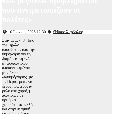
των μεγάλων προβλημάτων
που αντιμετωπίζουν οι
πολίτες»
10 Ιουνίου, 2026 12:30
#Νίκος Χαρδαλιάς
Στην ανάγκη λήψης
τολμηρών
αποφάσεων από την
κυβέρνηση για τη
διαμόρφωση ενός
μητροπολιτικού,
αποκεντρωμένου
μοντέλου
διακυβέρνησης, με
τις Περιφέρειες να
έχουν πρωτεύοντα
ρόλο στη χάραξη
πολιτικών με
κριτήρια
χωρικότητας, αλλά
και στην θεσμική
κατοχύρωσή του