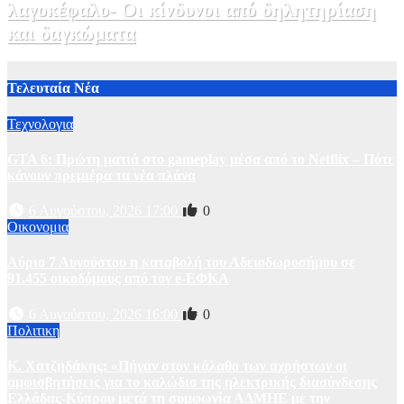
λαγοκέφαλο- Οι κίνδυνοι από δηλητηρίαση
και δαγκώματα
31 Ιουλίου, 2026 21:08
1
Τελευταία Νέα
Τεχνολογια
GTA 6: Πρώτη ματιά στο gameplay μέσα από το Netflix – Πότε
κάνουν πρεμιέρα τα νέα πλάνα
6 Αυγούστου, 2026 17:00
0
Οικονομια
Αύριο 7 Αυγούστου η καταβολή του Αδειοδωροσήμου σε
91.455 οικοδόμους από τον e-ΕΦΚΑ
6 Αυγούστου, 2026 16:00
0
Πολιτικη
Κ. Χατζηδάκης: «Πήγαν στον κάλαθο των αχρήστων οι
αμφισβητήσεις για το καλώδιο της ηλεκτρικής διασύνδεσης
Ελλάδας-Κύπρου μετά τη συμφωνία ΑΔΜΗΕ με την