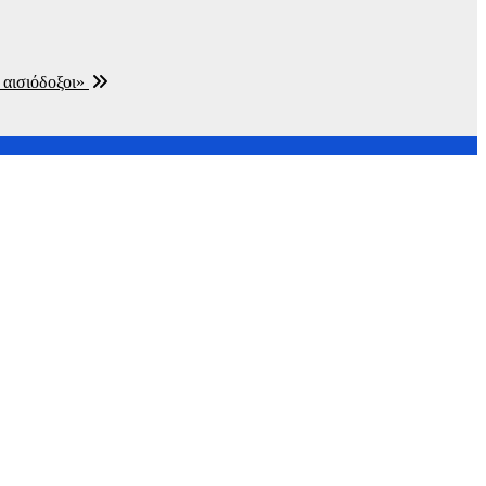
 αισιόδοξοι»
ρου μετά τη
ιο ανταγωνιστική,