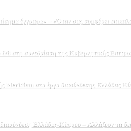
σημα έγγραφα» – «Όταν σας συμφέρει επικαλε
 6/8 στη συνεδρίαση της Κυβερνητικής Επιτρο
ής Meridiam στο έργο διασύνδεσης Ελλάδας Κύ
 διασύνδεση Ελλάδας-Κύπρου – Αλλάζουν τα δε