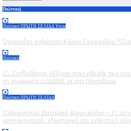
Πολιτική
Πολιτικη
ΠΡΩΤΗ ΣΕΛΙΔΑ
Υγεια
Οργισμένη ανάρτηση Άδωνι Γεωργιάδη: “Κανέ
7 Αυγούστου, 2026 11:30
0
Πολιτικη
Κ. Χατζηδάκης: «Πήγαν στον κάλαθο των αχρή
τη συμφωνία ΑΔΜΗΕ με την Meridiam»
6 Αυγούστου, 2026 15:00
0
Πολιτικη
ΠΡΩΤΗ ΣΕΛΙΔΑ
Κυβερνητική Επιτροπή Βιομηχανίας – Κ. Μητ
ανταγωνιστική, εξωστρεφή και ανθεκτική ελλ
6 Αυγούστου, 2026 14:00
0