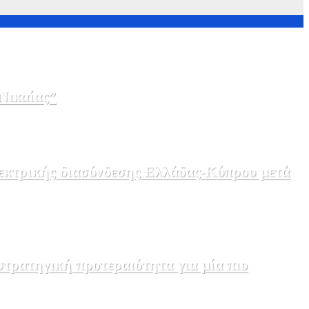
Νικαίας”
λεκτρικής διασύνδεσης Ελλάδας-Κύπρου μετά
τρατηγική προτεραιότητα για μία πιο