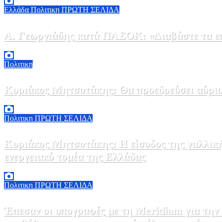
Ελλάδα
Πολιτικη
ΠΡΩΤΗ ΣΕΛΙΔΑ
Α. Γεωργιάδης κατά ΠΑΣΟΚ: «Διαβάστε τα επί
6 Αυγούστου, 2026 13:02
0
Πολιτικη
Κυριάκος Μητσοτάκης: Θα προεδρεύσει αύριο
5 Αυγούστου, 2026 19:30
2
Πολιτικη
ΠΡΩΤΗ ΣΕΛΙΔΑ
Κυριάκος Μητσοτάκης: Η είσοδος της γαλλικ
ενεργειακό τομέα της Ελλάδας
5 Αυγούστου, 2026 18:40
1
Πολιτικη
ΠΡΩΤΗ ΣΕΛΙΔΑ
Έπεσαν οι υπογραφές με τη Meridiam για την