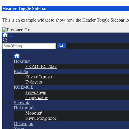
Μετάβαση
Header Toggle Sidebar
στο
περιεχόμενο
This is an example widget to show how the Header Toggle Sidebar lo
Πολιτικη
ΕΚΛΟΓΕΣ 2027
Ελλάδα
Εθνική Άμυνα
Ενέργεια
ΚΟΣΜΟΣ
Τεχνολογια
Περιβάλλον
Showbiz
Πολιτισμός
Μουσική
Κινηματογράφος
Οικονομια
Υγεια