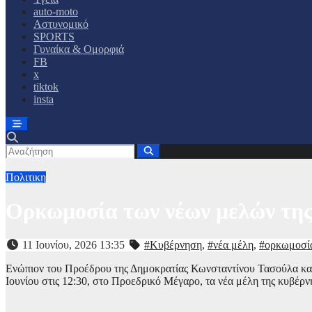
auto-moto
Αστυνομικό
SPORTS
Γυναίκα & Ομορφιά
FB
x
tiktok
insta
Πολιτικη
Ορκωμοσία των νέων μελών της 
11 Ιουνίου, 2026 13:35
#Κυβέρνηση
,
#νέα μέλη
,
#ορκωμοσί
Ενώπιον του Προέδρου της Δημοκρατίας Κωνσταντίνου Τασούλα κ
Ιουνίου στις 12:30, στο Προεδρικό Μέγαρο, τα νέα μέλη της κυβέρν