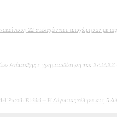
ακοίνωση 22 στελεχών που αποχώρησαν με αιχμέ
ου Ανάπτυξης η χρηματοδότηση του ΕΛΙΔΕΚ – 
 Fattah El-Sisi – Η Αίγυπτος τέθηκε στη διάθ