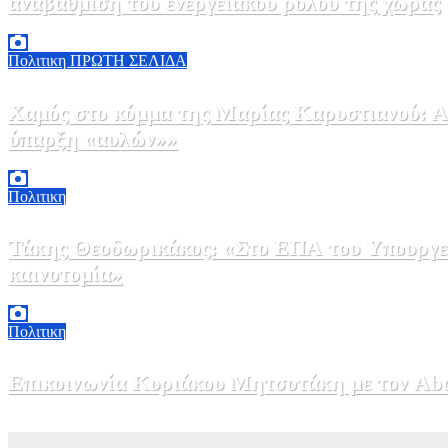
αναβάθμιση του ενεργειακού ρόλου της χώρας
5 Αυγούστου, 2026 18:00
2
Πολιτικη
ΠΡΩΤΗ ΣΕΛΙΔΑ
Χαμός στο κόμμα της Μαρίας Καρυστιανού: Αν
ύπαρξη «αυλών»»
5 Αυγούστου, 2026 17:00
0
Πολιτικη
Τάκης Θεοδωρικάκος: «Στο ΕΠΑ του Υπουργεί
καινοτομία»
5 Αυγούστου, 2026 16:30
1
Πολιτικη
Επικοινωνία Κυριάκου Μητσοτάκη με τον Abdel
5 Αυγούστου, 2026 15:58
1