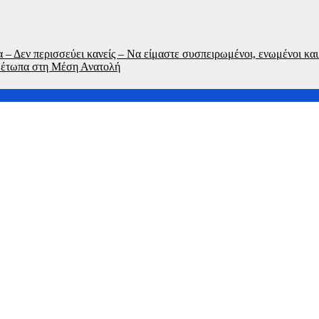
 – Δεν περισσεύει κανείς – Να είμαστε συσπειρωμένοι, ενωμένοι και
μέτωπα στη Μέση Ανατολή
την σίτηση του Νοσοκομείου Νικαίας”
ήσεις για το καλώδιο της ηλεκτρικής διασύνδεσης Ελλάδας-Κύπ
ση της παραγωγικής βάσης στρατηγική προτεραιότητα για μία π