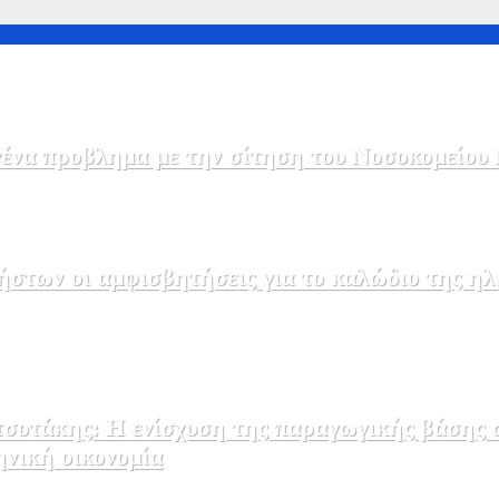
να προβλημα με την σίτηση του Νοσοκομείου 
στων οι αμφισβητήσεις για το καλώδιο της η
σοτάκης: Η ενίσχυση της παραγωγικής βάσης σ
ηνική οικονομία