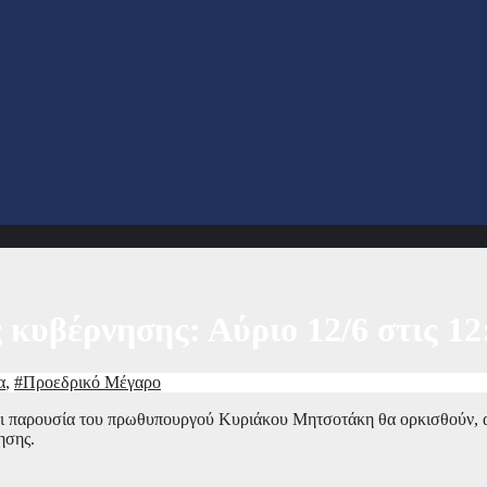
κυβέρνησης: Αύριο 12/6 στις 1
α
,
#Προεδρικό Μέγαρο
αι παρουσία του πρωθυπουργού Κυριάκου Μητσοτάκη θα ορκισθούν, 
ησης.