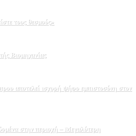
ίστε τους θεσμούς»
πής Βιομηχανίας
πρου αποτελεί ισχυρή ψήφο εμπιστοσύνη στον
δομένα στην περιοχή – Μεγαλύτερη