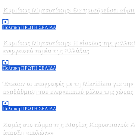
Κυριάκος Μητσοτάκης: Θα προεδρεύσει αύριο
5 Αυγούστου, 2026 19:30
2
Πολιτικη
ΠΡΩΤΗ ΣΕΛΙΔΑ
Κυριάκος Μητσοτάκης: Η είσοδος της γαλλικ
ενεργειακό τομέα της Ελλάδας
5 Αυγούστου, 2026 18:40
1
Πολιτικη
ΠΡΩΤΗ ΣΕΛΙΔΑ
Έπεσαν οι υπογραφές με τη Meridiam για την
αναβάθμιση του ενεργειακού ρόλου της χώρας
5 Αυγούστου, 2026 18:00
2
Πολιτικη
ΠΡΩΤΗ ΣΕΛΙΔΑ
Χαμός στο κόμμα της Μαρίας Καρυστιανού: Αν
ύπαρξη «αυλών»»