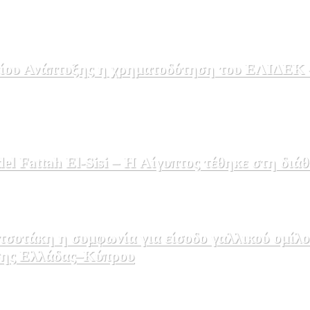
ου Ανάπτυξης η χρηματοδότηση του ΕΛΙΔΕΚ – 
 Fattah El-Sisi – Η Αίγυπτος τέθηκε στη διάθ
σοτάκη η συμφωνία για είσοδο γαλλικού ομίλο
εσης Ελλάδας–Κύπρου