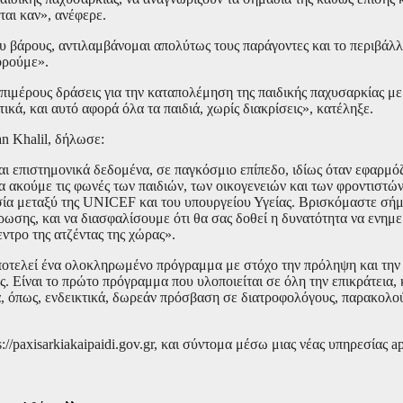
ται καν», ανέφερε.
υ βάρους, αντιλαμβάνομαι απολύτως τους παράγοντες και το περιβάλ
ορούμε».
ιμέρους δράσεις για την καταπολέμηση της παιδικής παχυσαρκίας με 
κά, και αυτό αφορά όλα τα παιδιά, χωρίς διακρίσεις», κατέληξε.
n Khalil, δήλωσε:
 επιστημονικά δεδομένα, σε παγκόσμιο επίπεδο, ιδίως όταν εφαρμόζ
 ακούμε τις φωνές των παιδιών, των οικογενειών και των φροντιστών
ία μεταξύ της UNICEF και του υπουργείου Υγείας. Βρισκόμαστε σήμε
ωσης, και να διασφαλίσουμε ότι θα σας δοθεί η δυνατότητα να ενημε
εντρο της ατζέντας της χώρας».
ποτελεί ένα ολοκληρωμένο πρόγραμμα με στόχο την πρόληψη και την
 Είναι το πρώτο πρόγραμμα που υλοποιείται σε όλη την επικράτεια, κ
εδα, όπως, ενδεικτικά, δωρεάν πρόσβαση σε διατροφολόγους, παρακολ
//paxisarkiakaipaidi.gov.gr, και σύντομα μέσω μιας νέας υπηρεσίας a