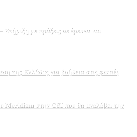
Στήριξη με πράξεις σε έρευνα και
εση της Ελλάδας για βοήθεια στις φωτιές
υ Meridiam στην GSI που θα αναλάβει την