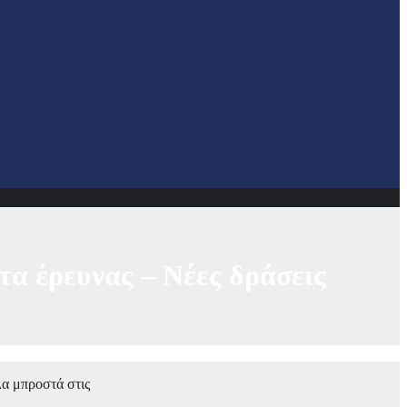
α έρευνας – Νέες δράσεις
λα μπροστά στις