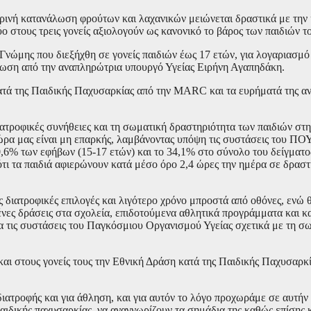
ρινή κατανάλωση φρούτων και λαχανικών μειώνεται δραστικά με την 
ο στους τρεις γονείς αξιολογούν ως κανονικό το βάρος των παιδιών το
νώμης που διεξήχθη σε γονείς παιδιών έως 17 ετών, για λογαριασμό
λωση από την αναπληρώτρια υπουργό Υγείας Ειρήνη Αγαπηδάκη.
κατά της Παιδικής Παχυσαρκίας από την MARC και τα ευρήματά της α
διατροφικές συνήθειες και τη σωματική δραστηριότητα των παιδιών στ
ρα μας είναι μη επαρκής, λαμβάνοντας υπόψη τις συστάσεις του ΠΟΥ
,6% των εφήβων (15-17 ετών) και το 34,1% στο σύνολο του δείγματο
 ότι τα παιδιά αφιερώνουν κατά μέσο όρο 2,4 ώρες την ημέρα σε δραστ
ές διατροφικές επιλογές και λιγότερο χρόνο μπροστά από οθόνες, ενώ 
ένες δράσεις στα σχολεία, επιδοτούμενα αθλητικά προγράμματα και 
 τις συστάσεις του Παγκόσμιου Οργανισμού Υγείας σχετικά με τη σ
αι στους γονείς τους την Εθνική Δράση κατά της Παιδικής Παχυσαρκί
 διατροφής και για άθληση, και για αυτόν το λόγο προχωράμε σε αυτήν 
αιδικής παχυσαρκίας, να αναγνωρίζουν τα σημάδια της καθώς επίσης κα