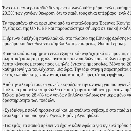
Ένα στα τέσσερα παιδιά δεν τρώει πρωινό κάθε μέρα, ενώ η καθημε
20,3% των γονέων θεωρούν ότι το παιδί τους είναι υπέρβαρο, ενώ δύ
Τα παραπάνω είναι ορισμένα από τα αποτελέσματα Έρευνας Κοινής Γ
Υγείας και της UNICEF και παρουσιάστηκε σήμερα σε ειδική εκδή
Η έρευνα διεξήχθη πανελλαδικά, στο πλαίσιο της Εθνικής Δράσης 
πρόεδρο και διευθύνοντα σύμβουλο της εταιρείας, Θωμά Γεράκη.
Κάποια από τα ευρήματα είναι εξαιρετικά ανησυχητικά ως προς τις 
σωματική άσκηση της πλειονότητας των παιδιών και εφήβων στην χώ
λεπτά κίνησης μέτριας προς υψηλής έντασης ημερησίως. Μόνο το 20
καθημερινά για τουλάχιστον μία ώρα. Την ίδια στιγμή παρατηρείται
εκτός εκπαίδευσης, φτάνοντας έως και τις 3 ώρες στους εφήβους.
Από την πλευρά τους οι γονείς εκφράζουν την ανάγκη για πιο υγιειν
Πολιτεία μπορεί να συμβάλλει σε αυτή την κατεύθυνση με στοχευμ
Τέλος, μόνο το 28,4% των γονέων δηλώνει πλήρως ενημερωμένο για
δραστηριότητα των παιδιών.
«Σχεδιάσαμε πολύ προσεκτικά και με απόλυτο σεβασμό στα παιδιά κ
αναπληρώτρια υπουργός Υγείας Ειρήνη Αγαπηδάκη.
«Για εμάς, τα παιδιά πρέπει να έχουν κάθε εφόδιο για υγιεινό τρόπο
επίσης, είναι απαραίτητο να ενημερωθούν σωστά για το ζήτημα της π