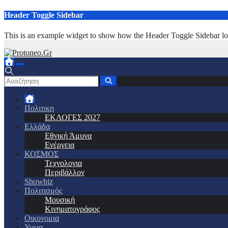
Μετάβαση
Header Toggle Sidebar
στο
περιεχόμενο
This is an example widget to show how the Header Toggle Sidebar lo
Πολιτικη
ΕΚΛΟΓΕΣ 2027
Ελλάδα
Εθνική Άμυνα
Ενέργεια
ΚΟΣΜΟΣ
Τεχνολογια
Περιβάλλον
Showbiz
Πολιτισμός
Μουσική
Κινηματογράφος
Οικονομια
Υγεια