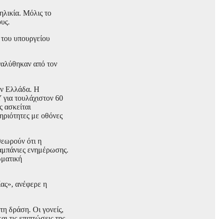
ηλικία. Μόλις το
υς.
 του υπουργείου
ναλύθηκαν από τον
ην Ελλάδα. Η
 για τουλάχιστον 60
ς ασκείται
ηριότητες με οθόνες
θεωρούν ότι η
καμπάνιες ενημέρωσης.
ωματική
ας», ανέφερε η
τη δράση. Οι γονείς,
ι τις επιπτώσεις της