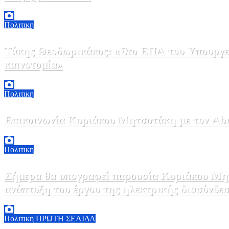
5 Αυγούστου, 2026 17:00
0
Πολιτικη
Τάκης Θεοδωρικάκος: «Στο ΕΠΑ του Υπουργεί
καινοτομία»
5 Αυγούστου, 2026 16:30
1
Πολιτικη
Επικοινωνία Κυριάκου Μητσοτάκη με τον Abdel
5 Αυγούστου, 2026 15:58
1
Πολιτικη
Σήμερα θα υπογραφεί παρουσία Κυριάκου Μητ
ανάπτυξη του έργου της ηλεκτρικής διασύνδ
5 Αυγούστου, 2026 15:00
1
Πολιτικη
ΠΡΩΤΗ ΣΕΛΙΔΑ