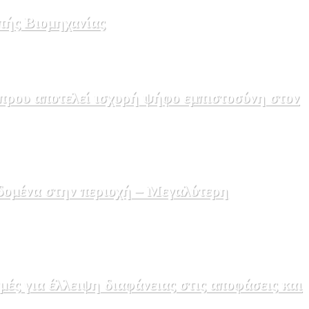
πής Βιομηχανίας
πρου αποτελεί ισχυρή ψήφο εμπιστοσύνη στον
δομένα στην περιοχή – Μεγαλύτερη
ς για έλλειψη διαφάνειας στις αποφάσεις και