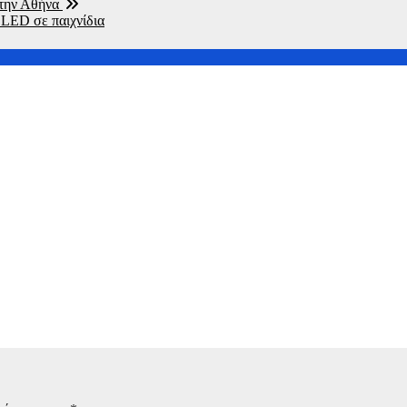
στην Αθήνα
 LED σε παιχνίδια
ότητας παγκοσμίως – Κίνδυνος αποτυχίας των στόχων έως το 203
μαντικά αποτελέσματα στη μάχη που γίνεται για την εξάλειψη 
τηση του για τον προπηλακισμό του στο Δαφνί: Η ΕΔΕ δεν μπορ