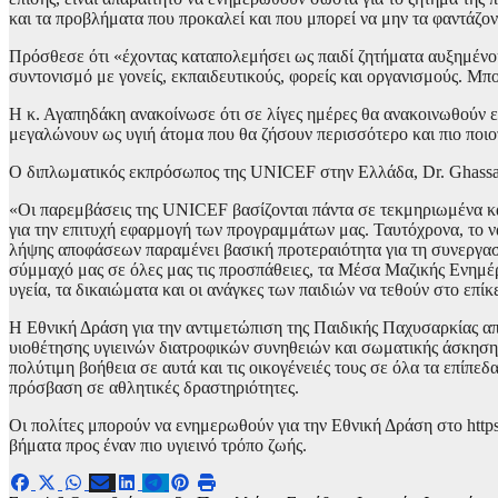
και τα προβλήματα που προκαλεί και που μπορεί να μην τα φαντάζον
Πρόσθεσε ότι «έχοντας καταπολεμήσει ως παιδί ζητήματα αυξημένο
συντονισμό με γονείς, εκπαιδευτικούς, φορείς και οργανισμούς. Μπ
Η κ. Αγαπηδάκη ανακοίνωσε ότι σε λίγες ημέρες θα ανακοινωθούν επ
μεγαλώνουν ως υγιή άτομα που θα ζήσουν περισσότερο και πιο ποιοτι
Ο διπλωματικός εκπρόσωπος της UNICEF στην Ελλάδα, Dr. Ghassa
«Οι παρεμβάσεις της UNICEF βασίζονται πάντα σε τεκμηριωμένα και
για την επιτυχή εφαρμογή των προγραμμάτων μας. Ταυτόχρονα, το να
λήψης αποφάσεων παραμένει βασική προτεραιότητα για τη συνεργασ
σύμμαχό μας σε όλες μας τις προσπάθειες, τα Μέσα Μαζικής Ενημέρ
υγεία, τα δικαιώματα και οι ανάγκες των παιδιών να τεθούν στο επίκ
Η Εθνική Δράση για την αντιμετώπιση της Παιδικής Παχυσαρκίας α
υιοθέτησης υγιεινών διατροφικών συνηθειών και σωματικής άσκησης.
πολύτιμη βοήθεια σε αυτά και τις οικογένειές τους σε όλα τα επίπ
πρόσβαση σε αθλητικές δραστηριότητες.
Οι πολίτες μπορούν να ενημερωθούν για την Εθνική Δράση στο https:
βήματα προς έναν πιο υγιεινό τρόπο ζωής.