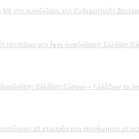
 6/8 στη συνεδρίαση της Κυβερνητικής Επιτρο
ής Meridiam στο έργο διασύνδεσης Ελλάδας Κύ
 διασύνδεση Ελλάδας-Κύπρου – Αλλάζουν τα δε
ακοίνωση 22 στελεχών που αποχώρησαν με αιχμέ