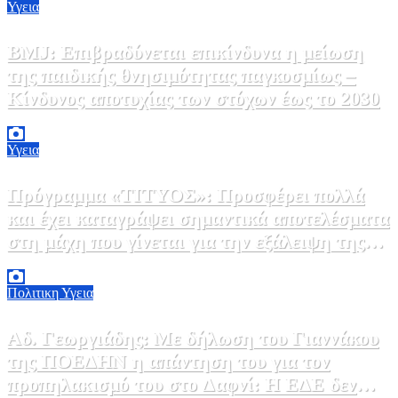
Υγεια
BMJ: Επιβραδύνεται επικίνδυνα η μείωση
της παιδικής θνησιμότητας παγκοσμίως –
Κίνδυνος αποτυχίας των στόχων έως το 2030
5 Αυγούστου, 2026 21:00
3
Υγεια
Πρόγραμμα «ΤΙΤΥΟΣ»: Προσφέρει πολλά
και έχει καταγράψει σημαντικά αποτελέσματα
στη μάχη που γίνεται για την εξάλειψη της
ηπατίτιδας C
3 Αυγούστου, 2026 12:00
1
Πολιτικη
Υγεια
Αδ. Γεωργιάδης: Με δήλωση του Γιαννάκου
της ΠΟΕΔΗΝ η απάντηση του για τον
προπηλακισμό του στο Δαφνί: Η ΕΔΕ δεν