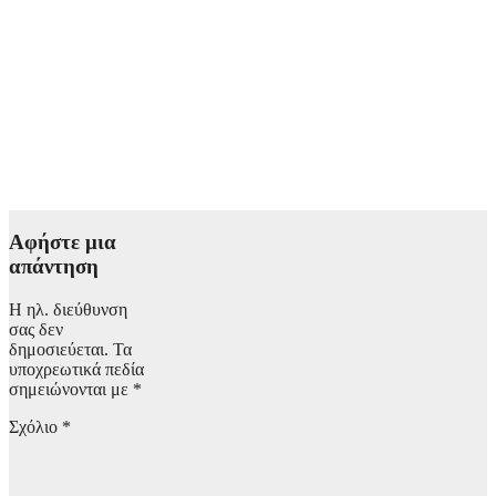
Συνελήφθη
31χρονος στη
Γερμανία με
Ευρωπαϊκό
ένταλμα για τρεις
ανθρωποκτονίες
στην Ελλάδα
7 Αυγούστου,
2026 15:00
Αφήστε μια
απάντηση
Η ηλ. διεύθυνση
σας δεν
δημοσιεύεται.
Τα
υποχρεωτικά πεδία
σημειώνονται με
*
Σχόλιο
*