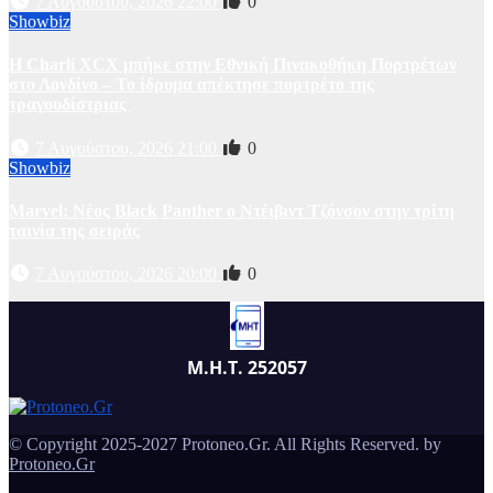
7 Αυγούστου, 2026 22:00
0
Showbiz
Η Charli XCX μπήκε στην Εθνική Πινακοθήκη Πορτρέτων
στο Λονδίνο – Το ίδρυμα απέκτησε πορτρέτο της
τραγουδίστριας
7 Αυγούστου, 2026 21:00
0
Showbiz
Marvel: Νέος Black Panther ο Ντέιβιντ Τζόνσον στην τρίτη
ταινία της σειράς
7 Αυγούστου, 2026 20:00
0
Μ.Η.Τ. 252057
© Copyright 2025-2027 Protoneo.Gr. All Rights Reserved. by
Protoneo.Gr