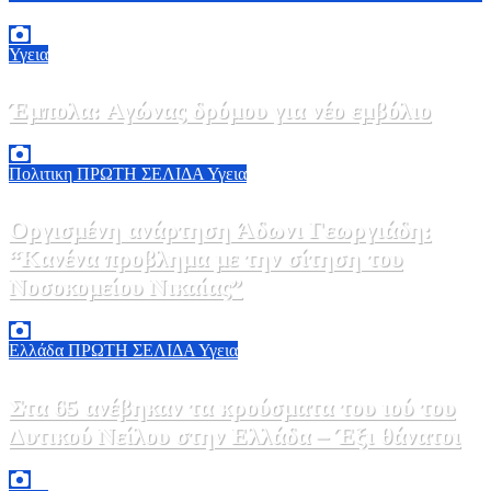
Υγεια
Έμπολα: Αγώνας δρόμου για νέο εμβόλιο
7 Αυγούστου, 2026 23:00
0
Πολιτικη
ΠΡΩΤΗ ΣΕΛΙΔΑ
Υγεια
Οργισμένη ανάρτηση Άδωνι Γεωργιάδη:
“Κανένα προβλημα με την σίτηση του
Νοσοκομείου Νικαίας”
7 Αυγούστου, 2026 11:30
0
Ελλάδα
ΠΡΩΤΗ ΣΕΛΙΔΑ
Υγεια
Στα 65 ανέβηκαν τα κρούσματα του ιού του
Δυτικού Νείλου στην Ελλάδα – Έξι θάνατοι
6 Αυγούστου, 2026 09:45
0