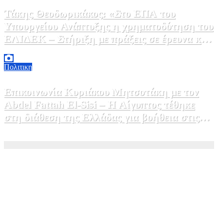
Τάκης Θεοδωρικάκος: «Στο ΕΠΑ του
Υπουργείου Ανάπτυξης η χρηματοδότηση του
ΕΛΙΔΕΚ – Στήριξη με πράξεις σε έρευνα και
καινοτομία»
5 Αυγούστου, 2026 16:30
1
Πολιτικη
Επικοινωνία Κυριάκου Μητσοτάκη με τον
Abdel Fattah El-Sisi – Η Αίγυπτος τέθηκε
στη διάθεση της Ελλάδας για βοήθεια στις
φωτιές
5 Αυγούστου, 2026 15:58
1