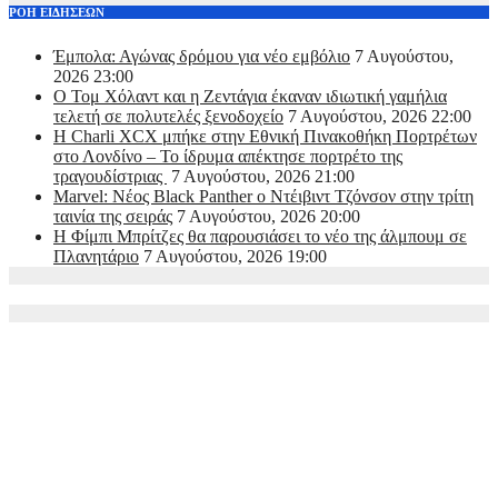
ΡΟΗ ΕΙΔΗΣΕΩΝ
Έμπολα: Αγώνας δρόμου για νέο εμβόλιο
7 Αυγούστου,
2026 23:00
O Τομ Χόλαντ και η Ζεντάγια έκαναν ιδιωτική γαμήλια
τελετή σε πολυτελές ξενοδοχείο
7 Αυγούστου, 2026 22:00
Η Charli XCX μπήκε στην Εθνική Πινακοθήκη Πορτρέτων
στο Λονδίνο – Το ίδρυμα απέκτησε πορτρέτο της
τραγουδίστριας
7 Αυγούστου, 2026 21:00
Marvel: Νέος Black Panther ο Ντέιβιντ Τζόνσον στην τρίτη
ταινία της σειράς
7 Αυγούστου, 2026 20:00
Η Φίμπι Μπρίτζες θα παρουσιάσει το νέο της άλμπουμ σε
Πλανητάριο
7 Αυγούστου, 2026 19:00