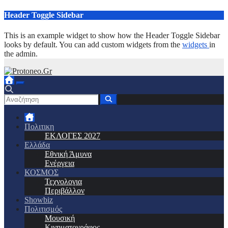
Μετάβαση
Header Toggle Sidebar
στο
περιεχόμενο
This is an example widget to show how the Header Toggle Sidebar
looks by default. You can add custom widgets from the
widgets
in
the admin.
Πολιτικη
ΕΚΛΟΓΕΣ 2027
Ελλάδα
Εθνική Άμυνα
Ενέργεια
ΚΟΣΜΟΣ
Τεχνολογια
Περιβάλλον
Showbiz
Πολιτισμός
Μουσική
Κινηματογράφος