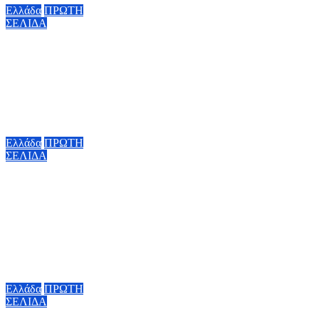
Ελλάδα
ΠΡΩΤΗ
ΣΕΛΙΔΑ
Τροχαίο στις
Σέρρες: Τι λέει ο
οδηγός του
φορτηγού
7 Αυγούστου,
2026 17:00
Ελλάδα
ΠΡΩΤΗ
ΣΕΛΙΔΑ
Μυστράς: Σε
φυλάκιση με
αναστολή
καταδικάστηκε ο
55χρονος
7 Αυγούστου,
2026 16:00
Ελλάδα
ΠΡΩΤΗ
ΣΕΛΙΔΑ