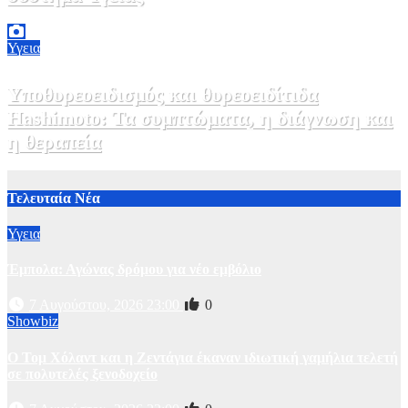
2 Αυγούστου, 2026 11:49
1
Υγεια
Υποθυρεοειδισμός και θυρεοειδίτιδα
Hashimoto: Τα συμπτώματα, η διάγνωση και
η θεραπεία
2 Αυγούστου, 2026 11:00
1
Τελευταία Νέα
Υγεια
Έμπολα: Αγώνας δρόμου για νέο εμβόλιο
7 Αυγούστου, 2026 23:00
0
Showbiz
O Τομ Χόλαντ και η Ζεντάγια έκαναν ιδιωτική γαμήλια τελετή
σε πολυτελές ξενοδοχείο