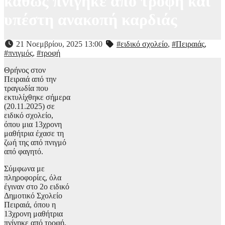
καθώς πνίγηκε από τροφή και
υπέστη ανακοπή καρδιάς
21 Νοεμβρίου, 2025 13:00
#ειδικό σχολείο
,
#Πειραιάς
,
#πνιγμός
,
#τροφή
Θρήνος στον
Πειραιά από την
τραγωδία που
εκτυλίχθηκε σήμερα
(20.11.2025) σε
ειδικό σχολείο,
όπου μια 13χρονη
μαθήτρια έχασε τη
ζωή της από πνιγμό
από φαγητό.
Σύμφωνα με
πληροφορίες, όλα
έγιναν στο 2ο ειδικό
Δημοτικό Σχολείο
Πειραιά, όπου η
13χρονη μαθήτρια
πνίγηκε από τροφή.