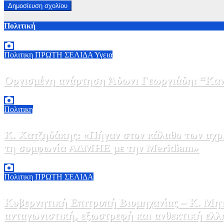
Πολιτική
Πολιτικη
ΠΡΩΤΗ ΣΕΛΙΔΑ
Υγεια
Οργισμένη ανάρτηση Άδωνι Γεωργιάδη: “Κανέ
7 Αυγούστου, 2026 11:30
0
Πολιτικη
Κ. Χατζηδάκης: «Πήγαν στον κάλαθο των αχρή
τη συμφωνία ΑΔΜΗΕ με την Meridiam»
6 Αυγούστου, 2026 15:00
0
Πολιτικη
ΠΡΩΤΗ ΣΕΛΙΔΑ
Κυβερνητική Επιτροπή Βιομηχανίας – Κ. Μητ
ανταγωνιστική, εξωστρεφή και ανθεκτική ελλ