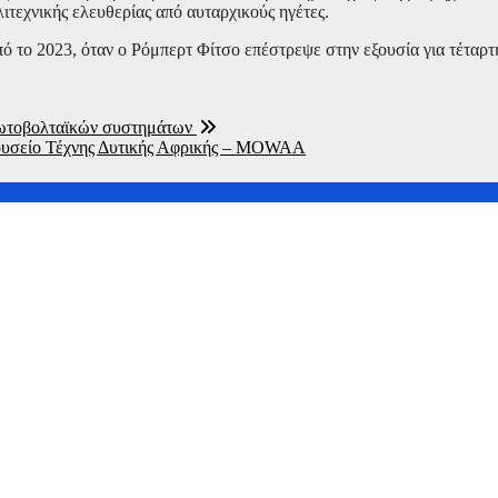
ιτεχνικής ελευθερίας από αυταρχικούς ηγέτες.
ό το 2023, όταν ο Ρόμπερτ Φίτσο επέστρεψε στην εξουσία για τέταρτη
 φωτοβολταϊκών συστημάτων
ο Μουσείο Τέχνης Δυτικής Αφρικής – MOWAA
ν Κίνα
ου Ελληνοκύπριου νέου Πρόεδρου της Google DeepMind και Chief S