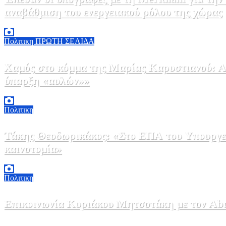
αναβάθμιση του ενεργειακού ρόλου της χώρας
5 Αυγούστου, 2026 18:00
2
Πολιτικη
ΠΡΩΤΗ ΣΕΛΙΔΑ
Χαμός στο κόμμα της Μαρίας Καρυστιανού: Αν
ύπαρξη «αυλών»»
5 Αυγούστου, 2026 17:00
0
Πολιτικη
Τάκης Θεοδωρικάκος: «Στο ΕΠΑ του Υπουργεί
καινοτομία»
5 Αυγούστου, 2026 16:30
1
Πολιτικη
Επικοινωνία Κυριάκου Μητσοτάκη με τον Abdel
5 Αυγούστου, 2026 15:58
1