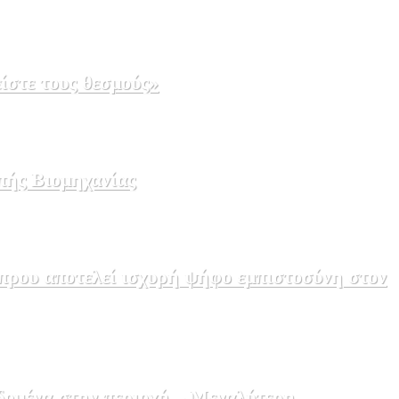
ίστε τους θεσμούς»
πής Βιομηχανίας
πρου αποτελεί ισχυρή ψήφο εμπιστοσύνη στον
δομένα στην περιοχή – Μεγαλύτερη