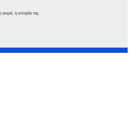
 φορά, η ιστορία της
cientist της