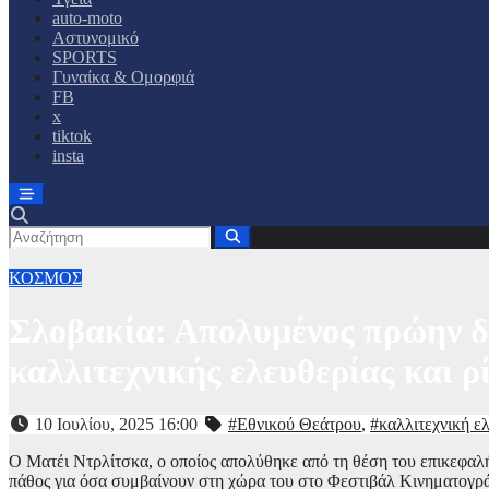
auto-moto
Αστυνομικό
SPORTS
Γυναίκα & Ομορφιά
FB
x
tiktok
insta
ΚΟΣΜΟΣ
Σλοβακία: Απολυμένος πρώην δ
καλλιτεχνικής ελευθερίας και 
10 Ιουλίου, 2025 16:00
#Εθνικού Θεάτρου
,
#καλλιτεχνική ε
Ο Ματέι Ντρλίτσκα, ο οποίος απολύθηκε από τη θέση του επικεφαλ
πάθος για όσα συμβαίνουν στη χώρα του στο Φεστιβάλ Κινηματογρά