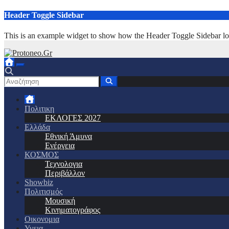
Μετάβαση
Header Toggle Sidebar
στο
περιεχόμενο
This is an example widget to show how the Header Toggle Sidebar lo
Πολιτικη
ΕΚΛΟΓΕΣ 2027
Ελλάδα
Εθνική Άμυνα
Ενέργεια
ΚΟΣΜΟΣ
Τεχνολογια
Περιβάλλον
Showbiz
Πολιτισμός
Μουσική
Κινηματογράφος
Οικονομια
Υγεια