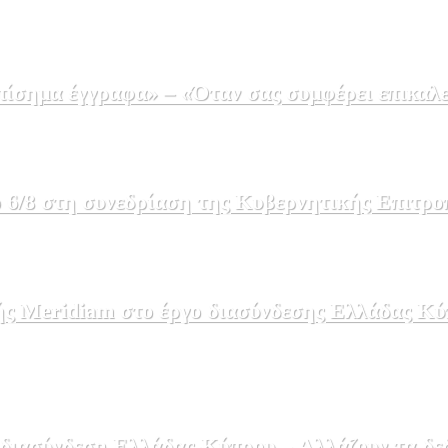
σημα έγγραφα» – «Όταν σας συμφέρει επικαλε
 6/8 στη συνεδρίαση της Κυβερνητικής Επιτρο
ής Meridiam στο έργο διασύνδεσης Ελλάδας Κύ
 διασύνδεση Ελλάδας-Κύπρου – Αλλάζουν τα δε