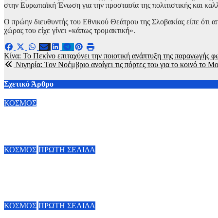
στην Ευρωπαϊκή Ένωση για την προστασία της πολιτιστικής και καλλ
Ο πρώην διευθυντής του Εθνικού Θεάτρου της Σλοβακίας είπε ότι απ
χώρας του είχε γίνει «κάπως τρομακτική».
Πλοήγηση
Κίνα: Το Πεκίνο επιταχύνει την ποιοτική ανάπτυξη της παραγωγής
Νιγηρία: Τον Νοέμβριο ανοίγει τις πόρτες του για το κοινό τ
άρθρων
Σχετικό Άρθρο
ΚΟΣΜΟΣ
Άνοδος πελατών σε πάνω από 70% των εμπορικών κέντρων στη
6 Αυγούστου, 2026 20:00
ΚΟΣΜΟΣ
ΠΡΩΤΗ ΣΕΛΙΔΑ
Google: Δίνει τα κλειδιά της AI στον Demis Hassabis – Η ζωή τ
Alphabet
6 Αυγούστου, 2026 11:34
ΚΟΣΜΟΣ
ΠΡΩΤΗ ΣΕΛΙΔΑ