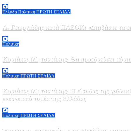
6 Αυγούστου, 2026 14:00
0
Ελλάδα
Πολιτικη
ΠΡΩΤΗ ΣΕΛΙΔΑ
Α. Γεωργιάδης κατά ΠΑΣΟΚ: «Διαβάστε τα επί
6 Αυγούστου, 2026 13:02
0
Πολιτικη
Κυριάκος Μητσοτάκης: Θα προεδρεύσει αύριο
5 Αυγούστου, 2026 19:30
2
Πολιτικη
ΠΡΩΤΗ ΣΕΛΙΔΑ
Κυριάκος Μητσοτάκης: Η είσοδος της γαλλικ
ενεργειακό τομέα της Ελλάδας
5 Αυγούστου, 2026 18:40
1
Πολιτικη
ΠΡΩΤΗ ΣΕΛΙΔΑ
Έπεσαν οι υπογραφές με τη Meridiam για την