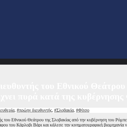
ιευθυντής του Εθνικού Θεάτρου 
ρίχνει πυρά κατά της κυβέρνησης
λευθερία
,
#πρώην διευθυντής
,
#Σλοβακία
,
#Φίτσο
ής του Εθνικού Θεάτρου της Σλοβακίας από την κυβέρνηση του Ρόμπε
φου του Κάρλοβι Βάρι και κάλεσε την κινηματογραφική βιομηχανία ν