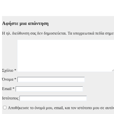
Μεξικό: Βίντεο σοκ με την live δολοφονία νεαρού ινφλουένσερ 
6 Αυγούστου, 2026 11:00
Αφήστε μια απάντηση
Η ηλ. διεύθυνση σας δεν δημοσιεύεται.
Τα υποχρεωτικά πεδία σημε
Σχόλιο
*
Όνομα
*
Email
*
Ιστότοπος
Αποθήκευσε το όνομά μου, email, και τον ιστότοπο μου σε αυτό