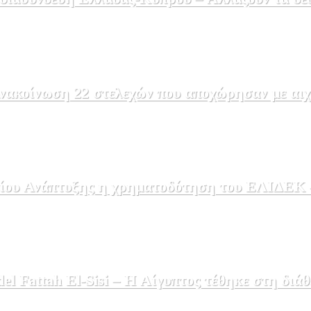
ακοίνωση 22 στελεχών που αποχώρησαν με αιχμέ
ου Ανάπτυξης η χρηματοδότηση του ΕΛΙΔΕΚ – 
 Fattah El-Sisi – Η Αίγυπτος τέθηκε στη διάθ