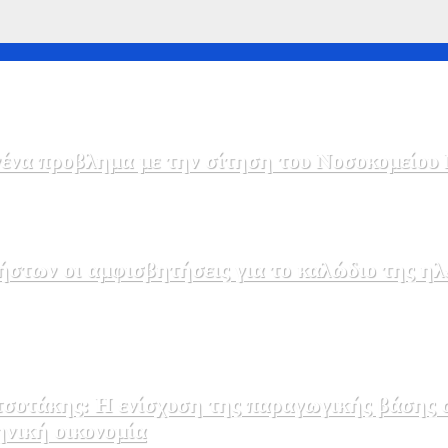
να προβλημα με την σίτηση του Νοσοκομείου 
στων οι αμφισβητήσεις για το καλώδιο της η
σοτάκης: Η ενίσχυση της παραγωγικής βάσης σ
ηνική οικονομία