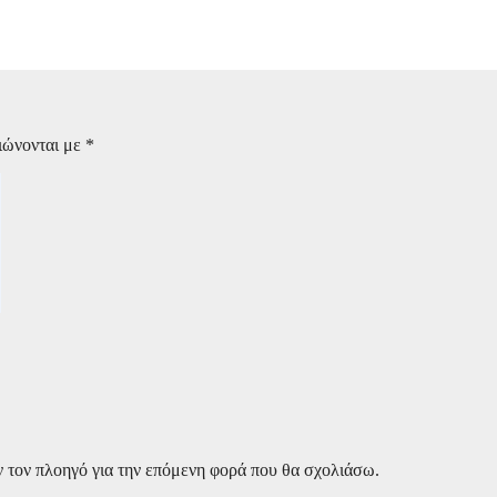
– Ένοπλος τον πυροβόλησε εν ψυχρώ και τον σκότωσε – Σκληρές ε
ιώνονται με
*
ν τον πλοηγό για την επόμενη φορά που θα σχολιάσω.