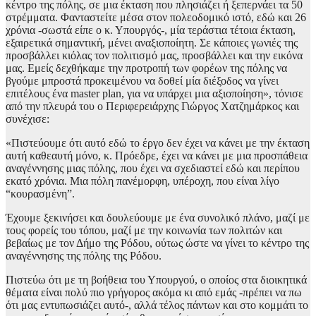
κέντρο της πόλης, σε μια έκταση που πλησιάζει ή ξεπερνάει τα 50
στρέμματα. Φανταστείτε μέσα στον πολεοδομικό ιστό, εδώ και 26
χρόνια -σωστά είπε ο κ. Υπουργός-, μία τεράστια τέτοια έκταση,
εξαιρετικά σημαντική, μένει αναξιοποίητη. Σε κάποιες γωνιές της
προσβάλλει κιόλας τον πολιτισμό μας, προσβάλλει και την εικόνα
μας. Εμείς δεχθήκαμε την προτροπή των φορέων της πόλης να
βγούμε μπροστά προκειμένου να δοθεί μία διέξοδος να γίνει
επιτέλους ένα master plan, για να υπάρχει μια αξιοποίηση», τόνισε
από την πλευρά του ο Περιφερειάρχης Γιώργος Χατζημάρκος και
συνέχισε:
«Πιστεύουμε ότι αυτό εδώ το έργο δεν έχει να κάνει με την έκταση
αυτή καθεαυτή μόνο, κ. Πρόεδρε, έχει να κάνει με μια προσπάθεια
αναγέννησης μιας πόλης, που έχει να σχεδιαστεί εδώ και περίπου
εκατό χρόνια. Μια πόλη πανέμορφη, υπέροχη, που είναι λίγο
“κουρασμένη”.
Έχουμε ξεκινήσει και δουλεύουμε με ένα συνολικό πλάνο, μαζί με
τους φορείς του τόπου, μαζί με την κοινωνία των πολιτών και
βεβαίως με τον Δήμο της Ρόδου, ούτως ώστε να γίνει το κέντρο της
αναγέννησης της πόλης της Ρόδου.
Πιστεύω ότι με τη βοήθεια του Υπουργού, ο οποίος στα διοικητικά
θέματα είναι πολύ πιο γρήγορος ακόμα κι από εμάς -πρέπει να πω
ότι μας εντυπωσιάζει αυτό-, αλλά τέλος πάντων και στο κομμάτι το