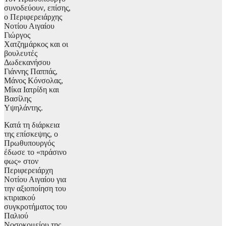
συνοδεύουν, επίσης,
ο Περιφερειάρχης
Νοτίου Αιγαίου
Γιώργος
Χατζημάρκος και οι
βουλευτές
Δωδεκανήσου
Γιάννης Παππάς,
Μάνος Κόνσολας,
Μίκα Ιατρίδη και
Βασίλης
Υψηλάντης.
Κατά τη διάρκεια
της επίσκεψης, ο
Πρωθυπουργός
έδωσε το «πράσινο
φως» στον
Περιφερειάρχη
Νοτίου Αιγαίου για
την αξιοποίηση του
κτιριακού
συγκροτήματος του
Παλιού
Νοσοκομείου της