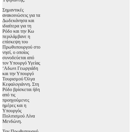
Σημαντικές
ανακοινώσεις για τα
Δωδεκάνησα και
ιδιαίτερα για τη
Ρόδο και την Κω
περιλάμβανε η
επίσκεψη του
Πρωθυπουργού στο
νησί, ο οποίος
συνοδεύεται από
τον Υπουργό Υγείας
‘Αδωνι Γεωργιάδη
και την Υπουργό
Τουρισμού Όλγα
Κεφαλογιάννη. Στη
Ρόδο βρίσκεται ήδη
από τις
προηγούμενες
ημέρες και η
Υπουργός
Πολιτισμού Λίνα
Μενδώνη.
Τον Πρωθυπουργό