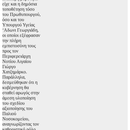
είχε και η δημόσια
τοποθέτηση τόσο
του Πρωθυπουργού,
όσο και του
Υπουργού Υγείας
‘Αδωνι Γεωργιάδη,
οι οποίοι εξέφρασαν
την πλήρη
εμπιστοσύνη τους
προς τον
Περιφερειάρχη
Νοτίου Αιγαίου
Γιώργο
Χατζημάρκο.
Παράλληλα,
δεσμεύθηκαν ότι η
κυβέρνηση θα
σταθεί αρωγός στην
άμεση υλοποίηση
του σχεδίου
αξιοποίησης του
Παλιού
Νοσοκομείου,
αναγνωρίζοντας τον
καθοριστικό ρόλο