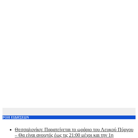
ΡΟΗ ΕΙΔΗΣΕΩΝ
Θεσσαλονίκη: Παρατείνεται το ωράριο του Λευκού Πύργου
– Θα είναι ανοιχτός έως τις 21:00 μέχρι και την 1η