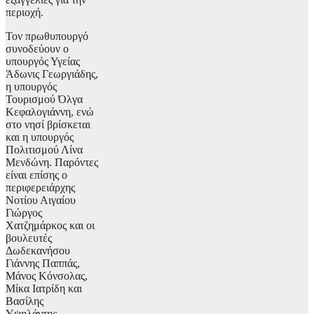
περιοχή.
Τον πρωθυπουργό
συνοδεύουν ο
υπουργός Υγείας
Άδωνις Γεωργιάδης,
η υπουργός
Τουρισμού Όλγα
Κεφαλογιάννη, ενώ
στο νησί βρίσκεται
και η υπουργός
Πολιτισμού Λίνα
Μενδώνη. Παρόντες
είναι επίσης ο
περιφερειάρχης
Νοτίου Αιγαίου
Γιώργος
Χατζημάρκος και οι
βουλευτές
Δωδεκανήσου
Γιάννης Παππάς,
Μάνος Κόνσολας,
Μίκα Ιατρίδη και
Βασίλης
Υψηλάντης.