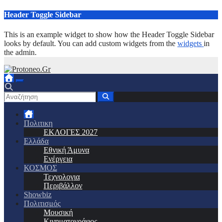
Μετάβαση
Header Toggle Sidebar
στο
περιεχόμενο
This is an example widget to show how the Header Toggle Sidebar
looks by default. You can add custom widgets from the
widgets
in
the admin.
Πολιτικη
ΕΚΛΟΓΕΣ 2027
Ελλάδα
Εθνική Άμυνα
Ενέργεια
ΚΟΣΜΟΣ
Τεχνολογια
Περιβάλλον
Showbiz
Πολιτισμός
Μουσική
Κινηματογράφος