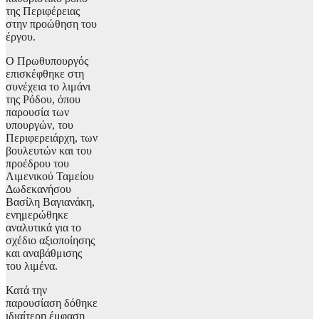
της Περιφέρειας
στην προώθηση του
έργου.
Ο Πρωθυπουργός
επισκέφθηκε στη
συνέχεια το λιμάνι
της Ρόδου, όπου
παρουσία των
υπουργών, του
Περιφερειάρχη, των
βουλευτών και του
προέδρου του
Λιμενικού Ταμείου
Δωδεκανήσου
Βασίλη Βαγιανάκη,
ενημερώθηκε
αναλυτικά για το
σχέδιο αξιοποίησης
και αναβάθμισης
του λιμένα.
Κατά την
παρουσίαση δόθηκε
ιδιαίτερη έμφαση