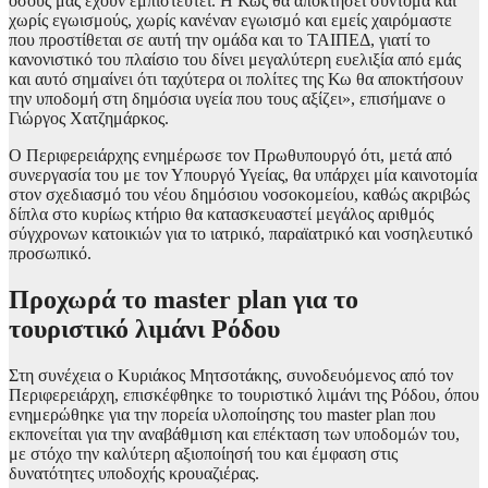
όσους μας έχουν εμπιστευτεί. Η Κως θα αποκτήσει σύντομα και
χωρίς εγωισμούς, χωρίς κανέναν εγωισμό και εμείς χαιρόμαστε
που προστίθεται σε αυτή την ομάδα και το ΤΑΙΠΕΔ, γιατί το
κανονιστικό του πλαίσιο του δίνει μεγαλύτερη ευελιξία από εμάς
και αυτό σημαίνει ότι ταχύτερα οι πολίτες της Κω θα αποκτήσουν
την υποδομή στη δημόσια υγεία που τους αξίζει», επισήμανε ο
Γιώργος Χατζημάρκος.
Ο Περιφερειάρχης ενημέρωσε τον Πρωθυπουργό ότι, μετά από
συνεργασία του με τον Υπουργό Υγείας, θα υπάρχει μία καινοτομία
στον σχεδιασμό του νέου δημόσιου νοσοκομείου, καθώς ακριβώς
δίπλα στο κυρίως κτήριο θα κατασκευαστεί μεγάλος αριθμός
σύγχρονων κατοικιών για το ιατρικό, παραϊατρικό και νοσηλευτικό
προσωπικό.
Προχωρά το master plan για το
τουριστικό λιμάνι Ρόδου
Στη συνέχεια ο Κυριάκος Μητσοτάκης, συνοδευόμενος από τον
Περιφερειάρχη, επισκέφθηκε το τουριστικό λιμάνι της Ρόδου, όπου
ενημερώθηκε για την πορεία υλοποίησης του master plan που
εκπονείται για την αναβάθμιση και επέκταση των υποδομών του,
με στόχο την καλύτερη αξιοποίησή του και έμφαση στις
δυνατότητες υποδοχής κρουαζιέρας.