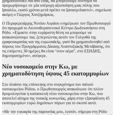
χρηματοδοτικό πια από εσάς, θα μπορέσουμε σύντομα να
προχωρήσουμε σε μία υπέροχη αξιοποίηση μιας πόλης που
ξαναλέω, εκατό χρόνια μετά πρέπει να ξανασχεδιαστεί», σημείωσε
ακόμη ο Γιώργος Χατζημάρκος.
Ο Περιφερειάρχης Νοτίου Αιγαίου ενημέρωσε τον Πρωθυπουργό
ότι προχωρά το Ακτινοθεραπευτικό Κέντρο Δωδεκανήσου στη
Ρόδο. «Είμαστε στην ευχάριστη θέση να μπορούμε να
ανακοινώσουμε πια, ξεπερνώντας αυτόν τον Γολγοθά της
γραφειοκρατίας και της ευρωπαϊκής, γιατί θα χρηματοδοτηθεί από
πόρους του Προγράμματος Δίκαιης Αναπτυξιακής Μετάβασης, ότι
τις επόμενες 30 ημέρες θα είναι “στον αέρα”, στο ΕΣΗΔΗΣ,
δημοπρατημένο», ανέφερε.
Νέο νοσοκομείο στην Κω, με
χρηματοδότηση ύψους 45 εκατομμυρίων
Στο πλαίσιο της επίσκεψης στο συγκρότημα του παλιού
νοσοκομείου Ρόδου, ο Πρωθυπουργός ανακοίνωσε ότι πλέον
δρομολογείται η κατασκευή νέου νοσοκομείου στην Κω, που
αποτελεί αίτημα της τοπικής κοινωνίας, χάρη στην εξασφάλιση 45
εκατομμυρίων ευρώ δημόσιων πόρων για το σκοπό αυτό.
«Με την ευκαιρία της παρουσίας μου, λοιπόν, σήμερα στη Ρόδο