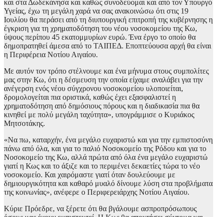
και στα Δωδεκάνησα και καθώς συνοδεύομαι και από τον Υπουργό
Υγείας, έχω τη μεγάλη χαρά να σας ανακοινώσω ότι στις 19
Ιουλίου θα περάσει από τη διυπουργική επιτροπή της κυβέρνησης η
έγκριση για τη χρηματοδότηση του νέου νοσοκομείου της Κω,
ύψους περίπου 45 εκατομμυρίων ευρώ. Ένα έργο το οποίο θα
δημοπρατηθεί άμεσα από το ΤΑΙΠΕΔ. Εποπτεύουσα αρχή θα είναι
η Περιφέρεια Νοτίου Αιγαίου.
Με αυτόν τον τρόπο στέλνουμε και ένα μήνυμα στους συμπολίτες
μας στην Κω, ότι η δέσμευση την οποία είχαμε αναλάβει για την
ανέγερση ενός νέου σύγχρονου νοσοκομείου υλοποιείται,
δρομολογείται πια οριστικά, καθώς έχει εξασφαλιστεί η
χρηματοδότηση από δημόσιους πόρους και η διαδικασία πια θα
κινηθεί με πολύ μεγάλη ταχύτητα», υπογράμμισε ο Κυριάκος
Μητσοτάκης.
«Να πω, καταρχήν, ένα μεγάλο ευχαριστώ και για την εμπιστοσύνη
πάνω από όλα, και για το παλιό Νοσοκομείο της Ρόδου και για το
Νοσοκομείο της Κω, αλλά πρώτα από όλα ένα μεγάλο ευχαριστώ
γιατί η Κως και το άξιζε και το περιμένει δεκαετίες τώρα το νέο
νοσοκομείο. Και χαιρόμαστε γιατί όταν δουλεύουμε με
δημιουργικότητα και καθαρό μυαλό δίνουμε λύση στα προβλήματα
της κοινωνίας», ανέφερε ο Περιφερειάρχης Νοτίου Αιγαίου.
Κύριε Πρόεδρε, να ξέρετε ότι θα βγάλουμε ασπροπρόσωπους