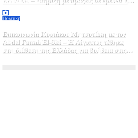
ΕΛΙΔΕΚ – Στήριξη με πράξεις σε έρευνα και
καινοτομία»
5 Αυγούστου, 2026 16:30
1
Πολιτικη
Επικοινωνία Κυριάκου Μητσοτάκη με τον
Abdel Fattah El-Sisi – Η Αίγυπτος τέθηκε
στη διάθεση της Ελλάδας για βοήθεια στις
φωτιές
5 Αυγούστου, 2026 15:58
1