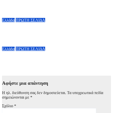
Σε 57χρονη γυναίκα ανήκει η σορός στο Λυκαβηττό – Ο
θάνατος προήλθε από πτώση
8 Αυγούστου, 2026 15:19
Ελλάδα
ΠΡΩΤΗ ΣΕΛΙΔΑ
Λυκαβηττός: Εντοπίστηκε σε σπηλιά σορός σε προχωρημένη
σήψη (φωτό από το σημείο)
8 Αυγούστου, 2026 13:01
Ελλάδα
ΠΡΩΤΗ ΣΕΛΙΔΑ
Φωτιά σε Αττικoβοιωτία: Η πυρκαγιά απελευθέρωσε ενέργεια
ίση με 6 βόμβες Χιροσίμα – Στοιχεία που σοκάρουν
8 Αυγούστου, 2026 10:10
Αφήστε μια απάντηση
Η ηλ. διεύθυνση σας δεν δημοσιεύεται.
Τα υποχρεωτικά πεδία
σημειώνονται με
*
Σχόλιο
*