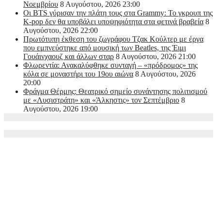
Νοεμβρίου
8 Αυγούστου, 2026 23:00
Οι BTS γύρισαν την πλάτη τους στα Grammy: Το γκρουπ της
K-pop δεν θα υποβάλει υποψηφιότητα στα φετινά βραβεία
8
Αυγούστου, 2026 22:00
Πρωτότυπη έκθεση του ζωγράφου Τζακ Κούλτερ με έργα
που εμπνεύστηκε από μουσική των Beatles, της Έιμι
Γουάινχαουζ και άλλων σταρ
8 Αυγούστου, 2026 21:00
Φλωρεντία: Ανακαλύφθηκε συνταγή – «πρόδρομος» της
κόλα σε μοναστήρι του 19ου αιώνα
8 Αυγούστου, 2026
20:00
Φράγμα Θέρμης: Θεατρικό σημείο συνάντησης πολιτισμού
με «Λυσιστράτη» και «Άλκηστις» τον Σεπτέμβριο
8
Αυγούστου, 2026 19:00