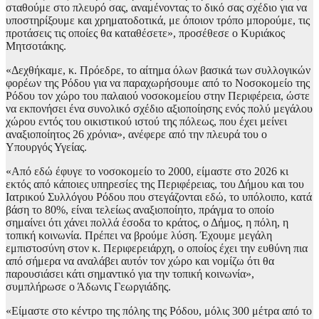
σταθούμε στο πλευρό σας, αναμένοντας το δικό σας σχέδιο για να
υποστηρίξουμε και χρηματοδοτικά, με όποιον τρόπο μπορούμε, τις
προτάσεις τις οποίες θα καταθέσετε», προσέθεσε ο Κυριάκος
Μητσοτάκης.
«Δεχθήκαμε, κ. Πρόεδρε, το αίτημα όλων βασικά των συλλογικών
φορέων της Ρόδου για να παραχωρήσουμε από το Νοσοκομείο της
Ρόδου τον χώρο του παλαιού νοσοκομείου στην Περιφέρεια, ώστε
να εκπονήσει ένα συνολικό σχέδιο αξιοποίησης ενός πολύ μεγάλου
χώρου εντός του οικιστικού ιστού της πόλεως, που έχει μείνει
αναξιοποίητος 26 χρόνια», ανέφερε από την πλευρά του ο
Υπουργός Υγείας.
«Από εδώ έφυγε το νοσοκομείο το 2000, είμαστε στο 2026 κι
εκτός από κάποιες υπηρεσίες της Περιφέρειας, του Δήμου και του
Ιατρικού Συλλόγου Ρόδου που στεγάζονται εδώ, το υπόλοιπο, κατά
βάση το 80%, είναι τελείως αναξιοποίητο, πράγμα το οποίο
σημαίνει ότι χάνει πολλά έσοδα το κράτος, ο Δήμος, η πόλη, η
τοπική κοινωνία. Πρέπει να βρούμε λύση. Έχουμε μεγάλη
εμπιστοσύνη στον κ. Περιφερειάρχη, ο οποίος έχει την ευθύνη πια
από σήμερα να αναλάβει αυτόν τον χώρο και νομίζω ότι θα
παρουσιάσει κάτι σημαντικό για την τοπική κοινωνία»,
συμπλήρωσε ο Άδωνις Γεωργιάδης.
«Είμαστε στο κέντρο της πόλης της Ρόδου, μόλις 300 μέτρα από το