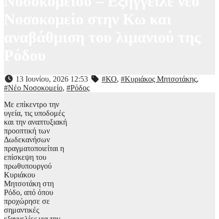
Νοσοκομείου – Εξήγγειλε νέο
Νοσοκομείο στην Κω και
αναβάθμιση του λιμανιού της
Ρόδου
13 Ιουνίου, 2026 12:53
#ΚΟ
,
#Κυριάκος Μητσοτάκης
,
#Νέο Νοσοκομείο
,
#Ρόδος
Με επίκεντρο την
υγεία, τις υποδομές
και την αναπτυξιακή
προοπτική των
Δωδεκανήσων
πραγματοποιείται η
επίσκεψη του
πρωθυπουργού
Κυριάκου
Μητσοτάκη στη
Ρόδο, από όπου
προχώρησε σε
σημαντικές
εξαγγελίες για την