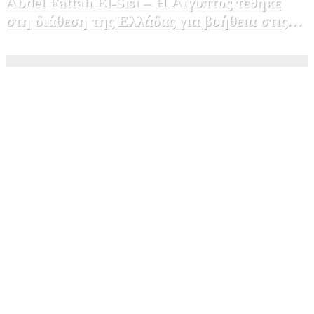
Abdel Fattah El-Sisi – Η Αίγυπτος τέθηκε
στη διάθεση της Ελλάδας για βοήθεια στις
φωτιές
5 Αυγούστου, 2026 15:58
1