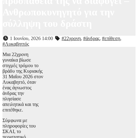
προσπάθειά της να διαφύγει –
Ανθρωποκυνηγητό για την
σύλληψη του δράστη
1 Ιουνίου, 2026 14:00
#22χρονη
,
#άνδρας
,
#επίθεση
,
#Λυκαβηττός
Μια 22χρονη
γυναίκα βίωσε
στιγμές τρόμου το
βράδυ της Κυριακής
31 Μαΐου 2026 στον
Λυκαβηττό, όταν
ένας άγνωστος
άνδρας την
πλησίασε
απειλητικά και της
επιτέθηκε.
Σύμφωνα με
πληροφορίες του
ΣΚΑΙ, το
περιστατικό