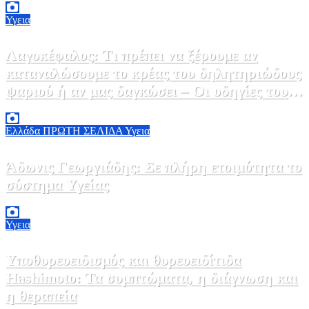
Υγεια
Λαγοκέφαλος: Τι πρέπει να ξέρουμε αν
καταναλώσουμε το κρέας του δηλητηριώδους
ψαριού ή αν μας δαγκώσει – Οι οδηγίες του
ΕΟΔΥ
2 Αυγούστου, 2026 13:00
1
Ελλάδα
ΠΡΩΤΗ ΣΕΛΙΔΑ
Υγεια
Άδωνις Γεωργιάδης: Σε πλήρη ετοιμότητα το
σύστημα Υγείας
2 Αυγούστου, 2026 11:49
1
Υγεια
Υποθυρεοειδισμός και θυρεοειδίτιδα
Hashimoto: Τα συμπτώματα, η διάγνωση και
η θεραπεία