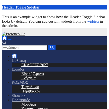
Μετάβαση
Header Toggle Sidebar
στο
περιεχόμενο
This is an example widget to show how the Header Toggle Sidebar
looks by default. You can add custom widgets from the
widgets
in
the admin.
Πολιτικη
ΕΚΛΟΓΕΣ 2027
Ελλάδα
Εθνική Άμυνα
Ενέργεια
ΚΟΣΜΟΣ
Τεχνολογια
Περιβάλλον
Showbiz
Πολιτισμός
Μουσική
Κινηματογράφος