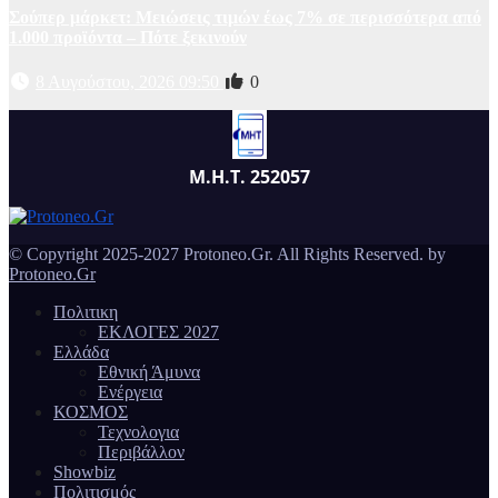
Σούπερ μάρκετ: Μειώσεις τιμών έως 7% σε περισσότερα από
1.000 προϊόντα – Πότε ξεκινούν
8 Αυγούστου, 2026 09:50
0
Μ.Η.Τ. 252057
© Copyright 2025-2027 Protoneo.Gr. All Rights Reserved. by
Protoneo.Gr
Πολιτικη
ΕΚΛΟΓΕΣ 2027
Ελλάδα
Εθνική Άμυνα
Ενέργεια
ΚΟΣΜΟΣ
Τεχνολογια
Περιβάλλον
Showbiz
Πολιτισμός