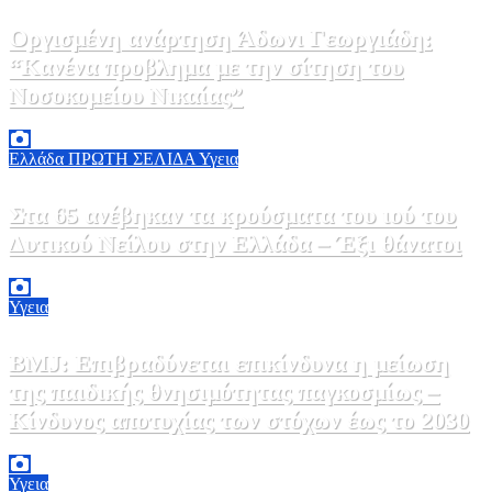
Οργισμένη ανάρτηση Άδωνι Γεωργιάδη:
“Κανένα προβλημα με την σίτηση του
Νοσοκομείου Νικαίας”
7 Αυγούστου, 2026 11:30
0
Ελλάδα
ΠΡΩΤΗ ΣΕΛΙΔΑ
Υγεια
Στα 65 ανέβηκαν τα κρούσματα του ιού του
Δυτικού Νείλου στην Ελλάδα – Έξι θάνατοι
6 Αυγούστου, 2026 09:45
0
Υγεια
BMJ: Επιβραδύνεται επικίνδυνα η μείωση
της παιδικής θνησιμότητας παγκοσμίως –
Κίνδυνος αποτυχίας των στόχων έως το 2030
5 Αυγούστου, 2026 21:00
3
Υγεια