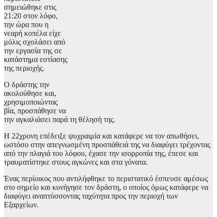
σημειώθηκε στις
21:20 στον λόφο,
την ώρα που η
νεαρή κοπέλα είχε
μόλις σχολάσει από
την εργασία της σε
κατάστημα εστίασης
της περιοχής.
Ο δράστης την
ακολούθησε και,
χρησιμοποιώντας
βία, προσπάθησε να
την αγκαλιάσει παρά τη θέλησή της.
Η 22χρονη επέδειξε ψυχραιμία και κατάφερε να τον απωθήσει,
ωστόσο στην απεγνωσμένη προσπάθειά της να διαφύγει τρέχοντας
από την πλαγιά του λόφου, έχασε την ισορροπία της, έπεσε και
τραυματίστηκε στους αγκώνες και στα γόνατα.
Ένας περίοικος που αντιλήφθηκε το περιστατικό έσπευσε αμέσως
στο σημείο και κυνήγησε τον δράστη, ο οποίος όμως κατάφερε να
διαφύγει αναπτύσσοντας ταχύτητα προς την περιοχή των
Εξαρχείων.