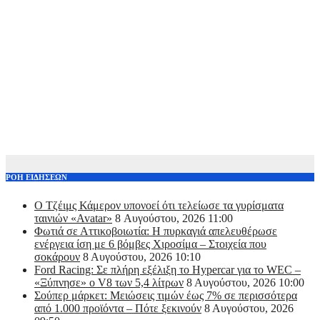
ΡΟΗ ΕΙΔΗΣΕΩΝ
Ο Τζέιμς Κάμερον υπονοεί ότι τελείωσε τα γυρίσματα
ταινιών «Avatar»
8 Αυγούστου, 2026 11:00
Φωτιά σε Αττικoβοιωτία: Η πυρκαγιά απελευθέρωσε
ενέργεια ίση με 6 βόμβες Χιροσίμα – Στοιχεία που
σοκάρουν
8 Αυγούστου, 2026 10:10
Ford Racing: Σε πλήρη εξέλιξη το Hypercar για το WEC –
«Ξύπνησε» ο V8 των 5,4 λίτρων
8 Αυγούστου, 2026 10:00
Σούπερ μάρκετ: Μειώσεις τιμών έως 7% σε περισσότερα
από 1.000 προϊόντα – Πότε ξεκινούν
8 Αυγούστου, 2026