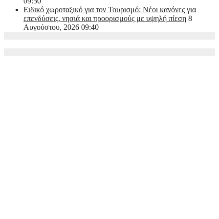
09:50
Ειδικό χωροταξικό για τον Τουρισμό: Νέοι κανόνες για
επενδύσεις, νησιά και προορισμούς με υψηλή πίεση
8
Αυγούστου, 2026 09:40