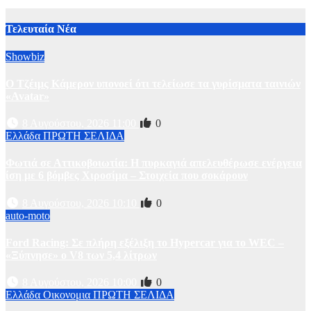
2 Αυγούστου, 2026 11:00
1
Τελευταία Νέα
Showbiz
Ο Τζέιμς Κάμερον υπονοεί ότι τελείωσε τα γυρίσματα ταινιών
«Avatar»
8 Αυγούστου, 2026 11:00
0
Ελλάδα
ΠΡΩΤΗ ΣΕΛΙΔΑ
Φωτιά σε Αττικoβοιωτία: Η πυρκαγιά απελευθέρωσε ενέργεια
ίση με 6 βόμβες Χιροσίμα – Στοιχεία που σοκάρουν
8 Αυγούστου, 2026 10:10
0
auto-moto
Ford Racing: Σε πλήρη εξέλιξη το Hypercar για το WEC –
«Ξύπνησε» ο V8 των 5,4 λίτρων
8 Αυγούστου, 2026 10:00
0
Ελλάδα
Οικονομια
ΠΡΩΤΗ ΣΕΛΙΔΑ