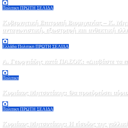
Πολιτικη
ΠΡΩΤΗ ΣΕΛΙΔΑ
Κυβερνητική Επιτροπή Βιομηχανίας – Κ. Μητ
ανταγωνιστική, εξωστρεφή και ανθεκτική ελλ
6 Αυγούστου, 2026 14:00
0
Ελλάδα
Πολιτικη
ΠΡΩΤΗ ΣΕΛΙΔΑ
Α. Γεωργιάδης κατά ΠΑΣΟΚ: «Διαβάστε τα επί
6 Αυγούστου, 2026 13:02
0
Πολιτικη
Κυριάκος Μητσοτάκης: Θα προεδρεύσει αύριο
5 Αυγούστου, 2026 19:30
2
Πολιτικη
ΠΡΩΤΗ ΣΕΛΙΔΑ
Κυριάκος Μητσοτάκης: Η είσοδος της γαλλικ