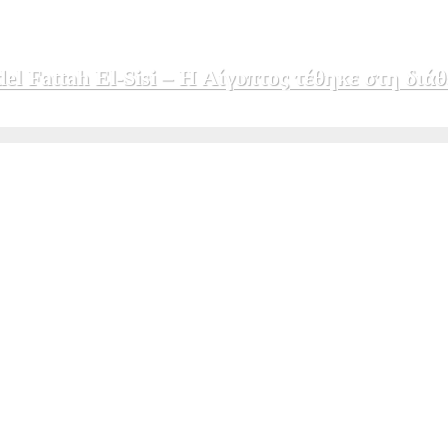
 Fattah El-Sisi – Η Αίγυπτος τέθηκε στη διάθ