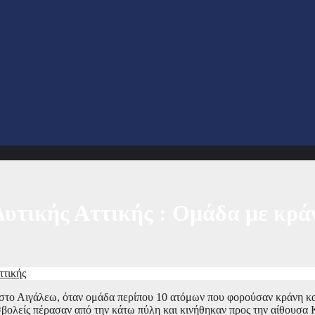
υτικής Αττικής : Ομάδα με κράν
ττικής
 στο Αιγάλεω, όταν ομάδα περίπου 10 ατόμων που φορούσαν κράνη κ
σβολείς πέρασαν από την κάτω πύλη και κινήθηκαν προς την αίθουσα 