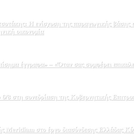
σοτάκης: Η ενίσχυση της παραγωγικής βάσης σ
ηνική οικονομία
σημα έγγραφα» – «Όταν σας συμφέρει επικαλε
 6/8 στη συνεδρίαση της Κυβερνητικής Επιτρο
ής Meridiam στο έργο διασύνδεσης Ελλάδας Κύ