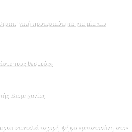
τρατηγική προτεραιότητα για μία πιο
ίστε τους θεσμούς»
πής Βιομηχανίας
πρου αποτελεί ισχυρή ψήφο εμπιστοσύνη στον