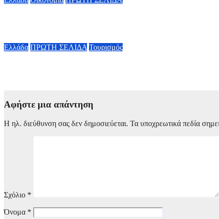
Σούπερ μάρκετ: Μειώσεις τιμών έως 7% σε περισσότερα από 1.
8 Αυγούστου, 2026 09:50
Ελλάδα
ΠΡΩΤΗ ΣΕΛΙΔΑ
Τουρισμός
Ειδικό χωροταξικό για τον Τουρισμό: Νέοι κανόνες για επενδύσ
8 Αυγούστου, 2026 09:40
Αφήστε μια απάντηση
Η ηλ. διεύθυνση σας δεν δημοσιεύεται.
Τα υποχρεωτικά πεδία σημε
Σχόλιο
*
Όνομα
*