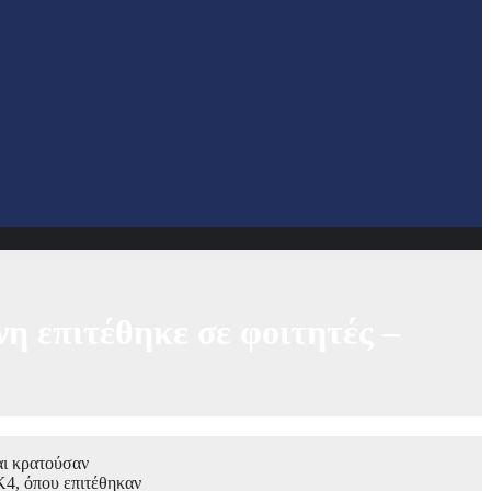
η επιτέθηκε σε φοιτητές –
αι κρατούσαν
Κ4, όπου επιτέθηκαν