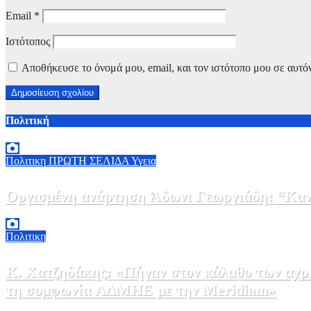
Email
*
Ιστότοπος
Αποθήκευσε το όνομά μου, email, και τον ιστότοπο μου σε αυτό
Πολιτική
Πολιτικη
ΠΡΩΤΗ ΣΕΛΙΔΑ
Υγεια
Οργισμένη ανάρτηση Άδωνι Γεωργιάδη: “Κανέ
7 Αυγούστου, 2026 11:30
0
Πολιτικη
Κ. Χατζηδάκης: «Πήγαν στον κάλαθο των αχρή
τη συμφωνία ΑΔΜΗΕ με την Meridiam»
6 Αυγούστου, 2026 15:00
0