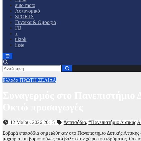
auto-moto
Αστυνομικό
SPORTS
Γυναίκα & Ομορφιά
FB
x
tiktok
insta
Ελλάδα
ΠΡΩΤΗ ΣΕΛΙΔΑ
Συναγερμός στο Πανεπιστήμιο Δ
Οκτώ προσαγωγές
12 Μαΐου, 2026 20:15
#επεισόδια
,
#Πανεπιστήμιο Δυτικής Α
Σοβαρά επεισόδια σημειώθηκαν στο Πανεπιστήμιο Δυτικής Αττικής
μαχαίρια και βαριοπούλες εισέβαλε στον χώρο του ιδρύματος. Οι ει