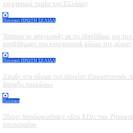
ενεργειακό τομέα της Ελλάδας
5 Αυγούστου, 2026 18:40
1
Πολιτικη
ΠΡΩΤΗ ΣΕΛΙΔΑ
Έπεσαν οι υπογραφές με τη Meridiam για την
αναβάθμιση του ενεργειακού ρόλου της χώρας
5 Αυγούστου, 2026 18:00
2
Πολιτικη
ΠΡΩΤΗ ΣΕΛΙΔΑ
Χαμός στο κόμμα της Μαρίας Καρυστιανού: Αν
ύπαρξη «αυλών»»
5 Αυγούστου, 2026 17:00
0
Πολιτικη
Τάκης Θεοδωρικάκος: «Στο ΕΠΑ του Υπουργεί
καινοτομία»
5 Αυγούστου, 2026 16:30
1