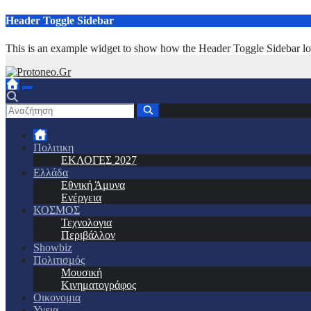
Μετάβαση
Header Toggle Sidebar
στο
περιεχόμενο
This is an example widget to show how the Header Toggle Sidebar lo
Πολιτικη
ΕΚΛΟΓΕΣ 2027
Ελλάδα
Εθνική Άμυνα
Ενέργεια
ΚΟΣΜΟΣ
Τεχνολογια
Περιβάλλον
Showbiz
Πολιτισμός
Μουσική
Κινηματογράφος
Οικονομια
Υγεια