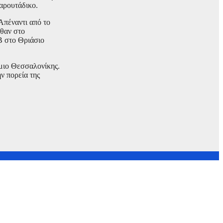
παρουτάδικο.
Απέναντι από το
λθαν στο
Β στο Θριάσιο
ήμιο Θεσσαλονίκης.
ν πορεία της