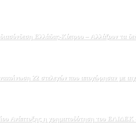
 διασύνδεση Ελλάδας-Κύπρου – Αλλάζουν τα δε
ακοίνωση 22 στελεχών που αποχώρησαν με αιχμέ
ου Ανάπτυξης η χρηματοδότηση του ΕΛΙΔΕΚ – 