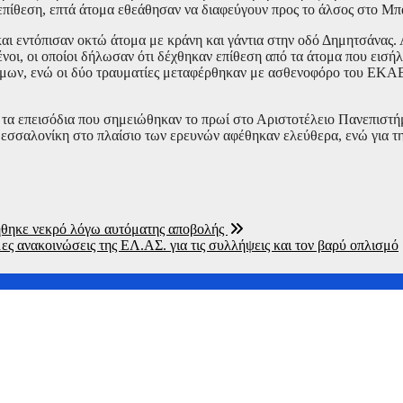
ν επίθεση, επτά άτομα εθεάθησαν να διαφεύγουν προς το άλσος στο Μ
ι εντόπισαν οκτώ άτομα με κράνη και γάντια στην οδό Δημητσάνας. 
νοι, οι οποίοι δήλωσαν ότι δέχθηκαν επίθεση από τα άτομα που εισή
όμων, ενώ οι δύο τραυματίες μεταφέρθηκαν με ασθενοφόρο του ΕΚΑ
α τα επεισόδια που σημειώθηκαν το πρωί στο Αριστοτέλειο Πανεπιστ
εσσαλονίκη στο πλαίσιο των ερευνών αφέθηκαν ελεύθερα, ενώ για τη
νήθηκε νεκρό λόγω αυτόματης αποβολής
ς ανακοινώσεις της ΕΛ.ΑΣ. για τις συλλήψεις και τον βαρύ οπλισμό
η με 6 βόμβες Χιροσίμα – Στοιχεία που σοκάρουν