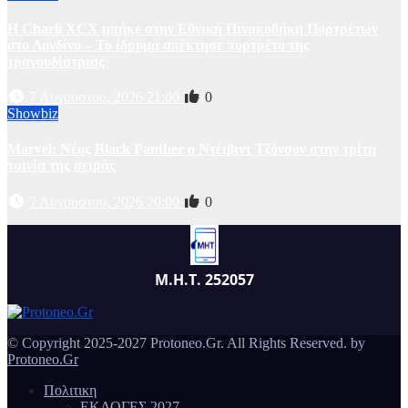
Η Charli XCX μπήκε στην Εθνική Πινακοθήκη Πορτρέτων
στο Λονδίνο – Το ίδρυμα απέκτησε πορτρέτο της
τραγουδίστριας
7 Αυγούστου, 2026 21:00
0
Showbiz
Marvel: Νέος Black Panther ο Ντέιβιντ Τζόνσον στην τρίτη
ταινία της σειράς
7 Αυγούστου, 2026 20:00
0
Μ.Η.Τ. 252057
© Copyright 2025-2027 Protoneo.Gr. All Rights Reserved. by
Protoneo.Gr
Πολιτικη
ΕΚΛΟΓΕΣ 2027