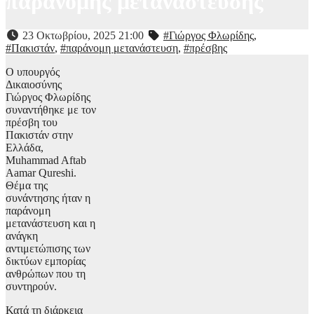
παράνομης μετανάστευσης
23 Οκτωβρίου, 2025 21:00
#Γιώργος Φλωρίδης
,
#Πακιστάν
,
#παράνομη μετανάστευση
,
#πρέσβης
Ο υπουργός
Δικαιοσύνης
Γιώργος Φλωρίδης
συναντήθηκε με τον
πρέσβη του
Πακιστάν στην
Ελλάδα,
Muhammad Aftab
Aamar Qureshi.
Θέμα της
συνάντησης ήταν η
παράνομη
μετανάστευση και η
ανάγκη
αντιμετώπισης των
δικτύων εμπορίας
ανθρώπων που τη
συντηρούν.
Κατά τη διάρκεια