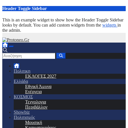
Μετάβαση
Header Toggle Sidebar
στο
περιεχόμενο
This is an example widget to show how the Header Toggle Sidebar
looks by default. You can add custom widgets from the
widgets
in
the admin.
Πολιτικη
ΕΚΛΟΓΕΣ 2027
Ελλάδα
Εθνική Άμυνα
Ενέργεια
ΚΟΣΜΟΣ
Τεχνολογια
Περιβάλλον
Showbiz
Πολιτισμός
Μουσική
Κινηματογράφος