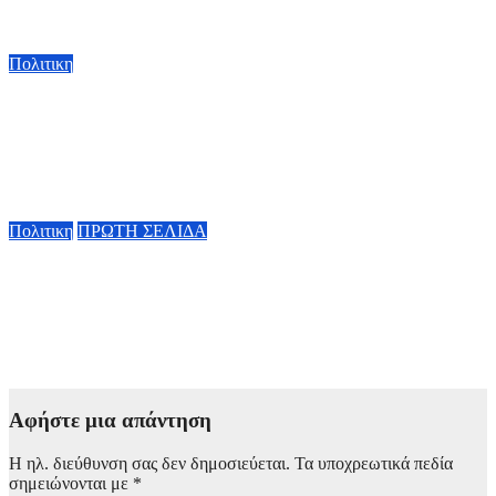
με την σίτηση του Νοσοκομείου Νικαίας”
7 Αυγούστου, 2026 11:30
Πολιτικη
Κ. Χατζηδάκης: «Πήγαν στον κάλαθο των αχρήστων οι
αμφισβητήσεις για το καλώδιο της ηλεκτρικής διασύνδεσης
Ελλάδας-Κύπρου μετά τη συμφωνία ΑΔΜΗΕ με την
Meridiam»
6 Αυγούστου, 2026 15:00
Πολιτικη
ΠΡΩΤΗ ΣΕΛΙΔΑ
Κυβερνητική Επιτροπή Βιομηχανίας – Κ. Μητσοτάκης: Η
ενίσχυση της παραγωγικής βάσης στρατηγική προτεραιότητα
για μία πιο ανταγωνιστική, εξωστρεφή και ανθεκτική ελληνική
οικονομία
6 Αυγούστου, 2026 14:00
Αφήστε μια απάντηση
Η ηλ. διεύθυνση σας δεν δημοσιεύεται.
Τα υποχρεωτικά πεδία
σημειώνονται με
*