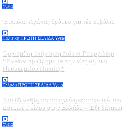
Υγεια
Έμπολα: Αγώνας δρόμου για νέο εμβόλιο
7 Αυγούστου, 2026 23:00
0
Πολιτικη
ΠΡΩΤΗ ΣΕΛΙΔΑ
Υγεια
Οργισμένη ανάρτηση Άδωνι Γεωργιάδη:
“Κανένα προβλημα με την σίτηση του
Νοσοκομείου Νικαίας”
7 Αυγούστου, 2026 11:30
0
Ελλάδα
ΠΡΩΤΗ ΣΕΛΙΔΑ
Υγεια
Στα 65 ανέβηκαν τα κρούσματα του ιού του
Δυτικού Νείλου στην Ελλάδα – Έξι θάνατοι
6 Αυγούστου, 2026 09:45
0
Υγεια