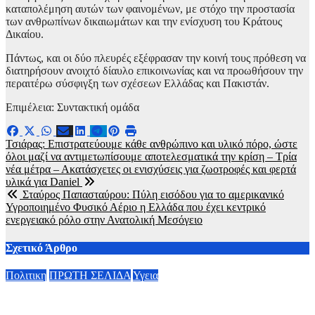
καταπολέμηση αυτών των φαινομένων, με στόχο την προστασία
των ανθρωπίνων δικαιωμάτων και την ενίσχυση του Κράτους
Δικαίου.
Πάντως, και οι δύο πλευρές εξέφρασαν την κοινή τους πρόθεση να
διατηρήσουν ανοιχτό δίαυλο επικοινωνίας και να προωθήσουν την
περαιτέρω σύσφιγξη των σχέσεων Ελλάδας και Πακιστάν.
Επιμέλεια: Συντακτική ομάδα
Πλοήγηση
Τσιάρας: Επιστρατεύουμε κάθε ανθρώπινο και υλικό πόρο, ώστε
όλοι μαζί να αντιμετωπίσουμε αποτελεσματικά την κρίση – Τρία
άρθρων
νέα μέτρα – Ακατάσχετες οι ενισχύσεις για ζωοτροφές και φερτά
υλικά για Daniel
Σταύρος Παπασταύρου: Πύλη εισόδου για το αμερικανικό
Υγροποιημένο Φυσικό Αέριο η Ελλάδα που έχει κεντρικό
ενεργειακό ρόλο στην Ανατολική Μεσόγειο
Σχετικό Άρθρο
Πολιτικη
ΠΡΩΤΗ ΣΕΛΙΔΑ
Υγεια
Οργισμένη ανάρτηση Άδωνι Γεωργιάδη: “Κανένα προβλημα