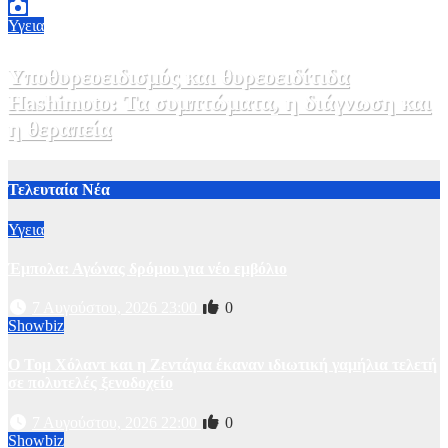
Υγεια
Υποθυρεοειδισμός και θυρεοειδίτιδα
Hashimoto: Τα συμπτώματα, η διάγνωση και
η θεραπεία
2 Αυγούστου, 2026 11:00
1
Τελευταία Νέα
Υγεια
Έμπολα: Αγώνας δρόμου για νέο εμβόλιο
7 Αυγούστου, 2026 23:00
0
Showbiz
O Τομ Χόλαντ και η Ζεντάγια έκαναν ιδιωτική γαμήλια τελετή
σε πολυτελές ξενοδοχείο
7 Αυγούστου, 2026 22:00
0
Showbiz