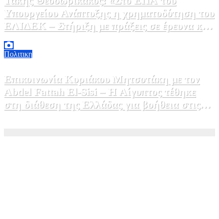
Τάκης Θεοδωρικάκος: «Στο ΕΠΑ του
Υπουργείου Ανάπτυξης η χρηματοδότηση του
ΕΛΙΔΕΚ – Στήριξη με πράξεις σε έρευνα και
καινοτομία»
5 Αυγούστου, 2026 16:30
1
Πολιτικη
Επικοινωνία Κυριάκου Μητσοτάκη με τον
Abdel Fattah El-Sisi – Η Αίγυπτος τέθηκε
στη διάθεση της Ελλάδας για βοήθεια στις
φωτιές
5 Αυγούστου, 2026 15:58
1