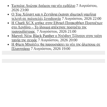
Έμπολα: Αγώνας δρόμου για νέο εμβόλιο
7 Αυγούστου,
2026 23:00
O Τομ Χόλαντ και η Ζεντάγια έκαναν ιδιωτική γαμήλια
τελετή σε πολυτελές ξενοδοχείο
7 Αυγούστου, 2026 22:00
Η Charli XCX μπήκε στην Εθνική Πινακοθήκη Πορτρέτων
στο Λονδίνο – Το ίδρυμα απέκτησε πορτρέτο της
τραγουδίστριας
7 Αυγούστου, 2026 21:00
Marvel: Νέος Black Panther ο Ντέιβιντ Τζόνσον στην τρίτη
ταινία της σειράς
7 Αυγούστου, 2026 20:00
Η Φίμπι Μπρίτζες θα παρουσιάσει το νέο της άλμπουμ σε
Πλανητάριο
7 Αυγούστου, 2026 19:00