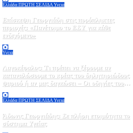
Ελλάδα
ΠΡΩΤΗ ΣΕΛΙΔΑ
Υγεια
Επίσκεψη Γεωργιάδη στις πυρόπληκτες
περιοχές: «Πανέτοιμο το ΕΣΥ για κάθε
ενδεχόμενο»
2 Αυγούστου, 2026 14:37
2
Υγεια
Λαγοκέφαλος: Τι πρέπει να ξέρουμε αν
καταναλώσουμε το κρέας του δηλητηριώδους
ψαριού ή αν μας δαγκώσει – Οι οδηγίες του
ΕΟΔΥ
2 Αυγούστου, 2026 13:00
1
Ελλάδα
ΠΡΩΤΗ ΣΕΛΙΔΑ
Υγεια
Άδωνις Γεωργιάδης: Σε πλήρη ετοιμότητα το
σύστημα Υγείας
2 Αυγούστου, 2026 11:49
1