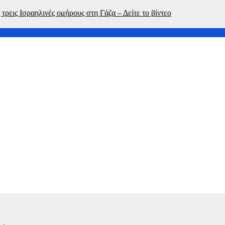
τρεις Ισραηλινές ομήρους στη Γάζα – Δείτε το βίντεο
μου θα ζούσε» – Συγκλονίζουν τα λόγια του πατέρα για τον πνιγμ
 του beach bar στο οποίο πνίγηκε ένα 4χρονο παιδί