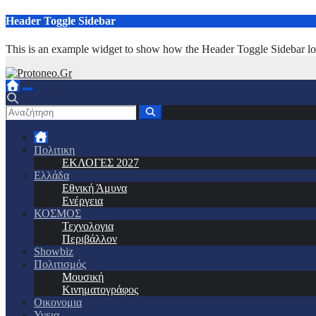
Μετάβαση
Header Toggle Sidebar
στο
περιεχόμενο
This is an example widget to show how the Header Toggle Sidebar lo
Πολιτικη
ΕΚΛΟΓΕΣ 2027
Ελλάδα
Εθνική Άμυνα
Ενέργεια
ΚΟΣΜΟΣ
Τεχνολογια
Περιβάλλον
Showbiz
Πολιτισμός
Μουσική
Κινηματογράφος
Οικονομια
Υγεια