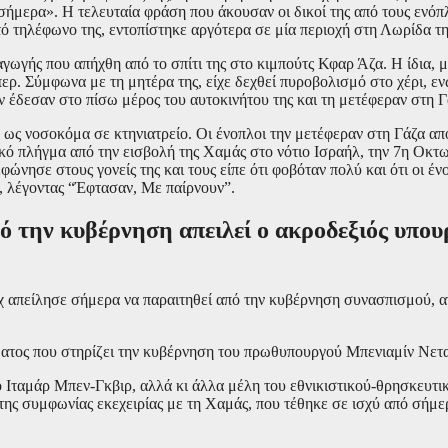
ω σήμερα». Η τελευταία φράση που άκουσαν οι δικοί της από τους ενό
τό τηλέφωνο της, εντοπίστηκε αργότερα σε μία περιοχή στη Λωρίδα τη
αγωγής που απήχθη από το σπίτι της στο κιμπούτς Κφαρ Άζα. Η ίδια,
ρ. Σύμφωνα με τη μητέρα της, είχε δεχθεί πυροβολισμό στο χέρι, εν
ν έδεσαν στο πίσω μέρος του αυτοκινήτου της και τη μετέφεραν στη Γ
ως νοσοκόμα σε κτηνιατρείο. Οι ένοπλοι την μετέφεραν στη Γάζα από 
ικό πλήγμα από την εισβολή της Χαμάς στο νότιο Ισραήλ, την 7η Οκτ
νησε στους γονείς της και τους είπε ότι φοβόταν πολύ και ότι οι ένο
ς, λέγοντας “Έφτασαν, Με παίρνουν”.
ό την κυβέρνηση απειλεί ο ακροδεξιός υπου
 απείλησε σήμερα να παραιτηθεί από την κυβέρνηση συνασπισμού, α
μματος που στηρίζει την κυβέρνηση του πρωθυπουργού Μπενιαμίν Νετ
ο Ιταμάρ Μπεν-Γκβιρ, αλλά κι άλλα μέλη του εθνικιστικού-θρησκευτ
ης συμφωνίας εκεχειρίας με τη Χαμάς, που τέθηκε σε ισχύ από σήμε