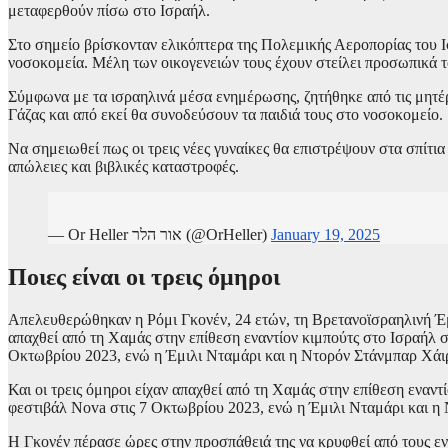
μεταφερθούν πίσω στο Ισραήλ.
Στο σημείο βρίσκονταν ελικόπτερα της Πολεμικής Αεροπορίας του Ισ
νοσοκομεία. Μέλη των οικογενειών τους έχουν στείλει προσωπικά το
Σύμφωνα με τα ισραηλινά μέσα ενημέρωσης, ζητήθηκε από τις μητέ
Γάζας και από εκεί θα συνοδεύσουν τα παιδιά τους στο νοσοκομείο.
Να σημειωθεί πως οι τρεις νέες γυναίκες θα επιστρέψουν στα σπίτια
απώλειες και βιβλικές καταστροφές.
— Or Heller אור הלר (@OrHeller)
January 19, 2025
Ποιες είναι οι τρεις όμηροι
Απελευθερώθηκαν η Ρόμι Γκονέν, 24 ετών, τη Βρετανοϊσραηλινή Έμι
απαχθεί από τη Χαμάς στην επίθεση εναντίον κιμπούτς στο Ισραήλ 
Οκτωβρίου 2023, ενώ η Έμιλι Νταμάρι και η Ντορόν Στάνμπαρ Χάιρ
Και οι τρεις όμηροι είχαν απαχθεί από τη Χαμάς στην επίθεση εναν
φεστιβάλ Nova στις 7 Οκτωβρίου 2023, ενώ η Έμιλι Νταμάρι και η
H Γκονέν πέρασε ώρες στην προσπάθειά της να κρυφθεί από τους ενό