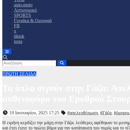
auto-moto
Αστυνομικό
SPORTS
Γυναίκα & Ομορφιά
FB
x
tiktok
insta
ΠΡΩΤΗ ΣΕΛΙΔΑ
Τα όπλα σιγούν στην Γάζα: Απε
ασθενοφόρο του Ερυθρού Σταυρού
19 Ιανουαρίου, 2025 17:25
#απελευθέρωση
,
#Γάζα
,
#όμηροι
Η ειρήνη κερδίζει την μάχη στην Γάζα. λεύθερες αφέθηκαν το μεσημ
και έτσι έγινε το πρώτο βήμα για την κατάπαυση του πυρός και το 