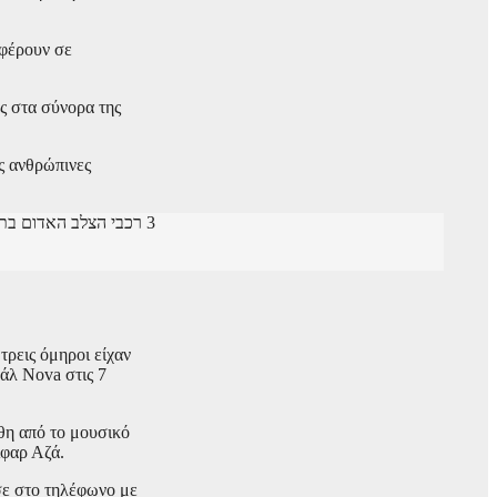
αφέρουν σε
ς στα σύνορα της
ες ανθρώπινες
3 רכבי הצלב האדום בתנועה לחבירה
τρεις όμηροι είχαν
άλ Nova στις 7
χθη από το μουσικό
Κφαρ Αζά.
ύσε στο τηλέφωνο με