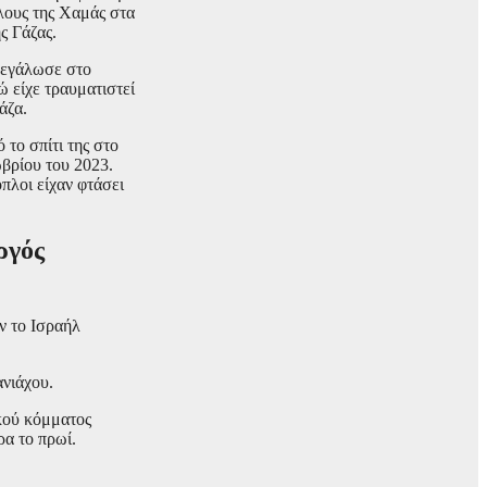
πλους της Χαμάς στα
ς Γάζας.
 μεγάλωσε στο
ώ είχε τραυματιστεί
άζα.
το σπίτι της στο
ωβρίου του 2023.
πλοι είχαν φτάσει
ργός
ν το Ισραήλ
ανιάχου.
ικού κόμματος
ρα το πρωί.