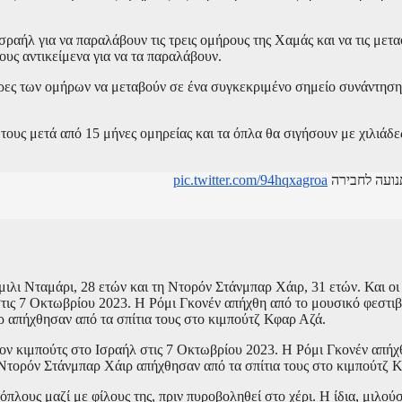
ραήλ για να παραλάβουν τις τρεις ομήρους της Χαμάς και να τις μετ
υς αντικείμενα για να τα παραλάβουν.
ρες των ομήρων να μεταβούν σε ένα συγκεκριμένο σημείο συνάντηση
 τους μετά από 15 μήνες ομηρείας και τα όπλα θα σιγήσουν με χιλιάδ
pic.twitter.com/94hqxagroa
λι Νταμάρι, 28 ετών και τη Ντορόν Στάνμπαρ Χάιρ, 31 ετών. Και οι 
στις 7 Οκτωβρίου 2023. Η Ρόμι Γκονέν απήχθη από το μουσικό φεστιβ
 απήχθησαν από τα σπίτια τους στο κιμπούτζ Κφαρ Αζά.
τίον κιμπούτς στο Ισραήλ στις 7 Οκτωβρίου 2023. Η Ρόμι Γκονέν απή
 Ντορόν Στάνμπαρ Χάιρ απήχθησαν από τα σπίτια τους στο κιμπούτζ 
πλους μαζί με φίλους της, πριν πυροβοληθεί στο χέρι. Η ίδια, μιλο