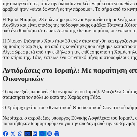
την οικογένειά της, όταν την άκουσαν να λέει «πρόκειται να πεθάν
αραβικά ήταν «είναι ζωντανή ας την πάρουμε». Το σήμα από το κινη
Η Έμιλι Νταμάρι, 28 ετών σήμερα. Είναι Βρετανίδα ισραηλινής κατ
Λονδίνο και είναι οπαδός της ποδοσφαιρικής ομάδας Τότεναμ Χότσπε
από ένα θραύσμα στο πόδι. Αφού της έδεσαν τα μάτια, οι ένοπλοι τη
Η Ντορόν Στάνμπαρ Χάιρ ήταν 30 ετών όταν απήχθη και εργάζονταν 
κιμπούτς Κφαρ Άζα, μία από τις κοινότητες που δέχθηκε καταστροφ
Λίγες ώρες μετά από την εκδήλωση της επίθεσης από τη Χαμάς τηλεφώ
στο κτίριο της. Τότε, έστειλε ένα φωνητικό μήνυμα στους φίλους τη
Αντιδράσεις στο Ισραήλ: Με παραίτηση απ
Οικονομικών
Ο ακροδεξιός υπουργός Οικονομικών του Ισραήλ Μπεζαλέλ Σμότριχ
σταματήσει τον πόλεμο κατά της Χαμάς στη Γάζα.
Ο Σμότριχ ηγείται του εθνικιστικού Θρησκευτικού Σιονιστικού κό
Νωρίτερα, ο ακροδεξιός υπουργός Εθνικής Ασφάλειας του Ισραήλ, 
παραιτήθηκαν διαμαρτυρόμενα για την αποδοχή από την κυβέρνηση τ