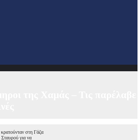
μηροι της Χαμάς – Τις παρέλαβε
ινές
υ κρατούνταν στη Γάζα
 Σταυρού για να