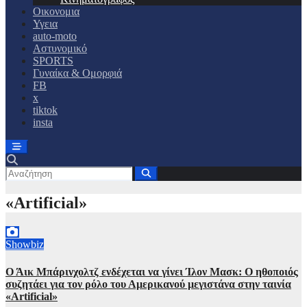
Οικονομια
Υγεια
auto-moto
Αστυνομικό
SPORTS
Γυναίκα & Ομορφιά
FB
x
tiktok
insta
«Artificial»
Showbiz
Ο Άικ Μπάρινχολτζ ενδέχεται να γίνει Ίλον Μασκ: Ο ηθοποιός
συζητάει για τον ρόλο του Αμερικανού μεγιστάνα στην ταινία
«Artificial»