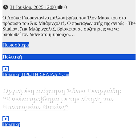
31 Ιουλίου, 2025 12:00
0
Ο Λούκα Γκουαντανίνο μάλλον βρήκε τον Ίλον Μασκ του στο
πρόσωπο του Άικ Μπάρινχολτζ. Ο πρωταγωνιστής της σειράς «The
Studio», Άικ Μπάρινχολτζ, βρίσκεται σε συζητησεις για να
υποδυθεί τον δισεκατομμυριούχο,…
Περισσότερα
Πολιτική
Πολιτικη
ΠΡΩΤΗ ΣΕΛΙΔΑ
Υγεια
Οργισμένη ανάρτηση Άδωνι Γεωργιάδη:
“Κανένα προβλημα με την σίτηση του
Νοσοκομείου Νικαίας”
7 Αυγούστου, 2026 11:30
0
Πολιτικη