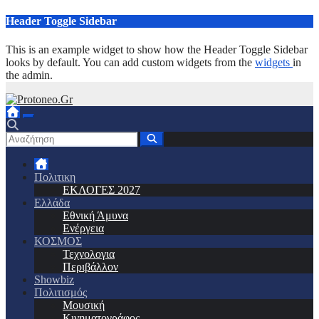
Μετάβαση
Header Toggle Sidebar
στο
περιεχόμενο
This is an example widget to show how the Header Toggle Sidebar
looks by default. You can add custom widgets from the
widgets
in
the admin.
Πολιτικη
ΕΚΛΟΓΕΣ 2027
Ελλάδα
Εθνική Άμυνα
Ενέργεια
ΚΟΣΜΟΣ
Τεχνολογια
Περιβάλλον
Showbiz
Πολιτισμός
Μουσική
Κινηματογράφος