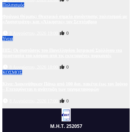
Πολιτισμός
Φράγμα Θέρμης: Θεατρικό σημείο συνάντησης πολιτισμού με
«Λυσιστράτη» και «Άλκηστις» τον Σεπτέμβριο
8 Αυγούστου, 2026 19:00
0
Υγεια
ΠΙΣ: Οι συστάσεις του Πανελληνίου Ιατρικού Συλλόγου για
προστασία του κόσμου από τις εκτεταμένες πυρκαγιές
8 Αυγούστου, 2026 18:00
0
ΚΟΣΜΟΣ
Κίνα: Διακινήθηκαν Πάνω από 100 δισ. πακέτα έως τον Ιούνιο
– Επιταχύνεται η ανάπτυξη των ταχυμεταφορών
8 Αυγούστου, 2026 17:00
0
Μ.Η.Τ. 252057