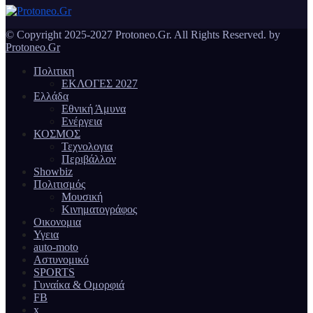
© Copyright 2025-2027 Protoneo.Gr. All Rights Reserved. by
Protoneo.Gr
Πολιτικη
ΕΚΛΟΓΕΣ 2027
Ελλάδα
Εθνική Άμυνα
Ενέργεια
ΚΟΣΜΟΣ
Τεχνολογια
Περιβάλλον
Showbiz
Πολιτισμός
Μουσική
Κινηματογράφος
Οικονομια
Υγεια
auto-moto
Αστυνομικό
SPORTS
Γυναίκα & Ομορφιά
FB
x