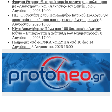
Φράγμα Θέρμης: Θεατρικό σημείο συνάντησης πολιτισμού
με «Λυσιστράτη» και «Άλκηστις» τον Σεπτέμβριο
8
Αυγούστου, 2026 19:00
ΠΙΣ: Οι συστάσεις του Πανελληνίου Ιατρικού Συλλόγου για
προστασία του κόσμου από τις εκτεταμένες πυρκαγιές
8
Αυγούστου, 2026 18:00
Κίνα: Διακινήθηκαν Πάνω από 100 δισ. πακέτα έως τον
Ιούνιο – Επιταχύνεται η ανάπτυξη των ταχυμεταφορών
8
Αυγούστου, 2026 17:00
Πληρωμές από e-ΕΦΚΑ και ΔΥΠΑ από 10 έως 14
Αυγούστου
8 Αυγούστου, 2026 16:00