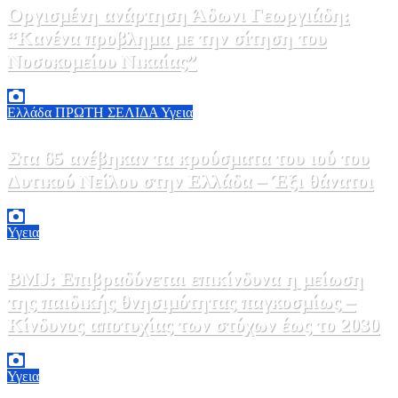
Οργισμένη ανάρτηση Άδωνι Γεωργιάδη:
“Κανένα προβλημα με την σίτηση του
Νοσοκομείου Νικαίας”
7 Αυγούστου, 2026 11:30
0
Ελλάδα
ΠΡΩΤΗ ΣΕΛΙΔΑ
Υγεια
Στα 65 ανέβηκαν τα κρούσματα του ιού του
Δυτικού Νείλου στην Ελλάδα – Έξι θάνατοι
6 Αυγούστου, 2026 09:45
0
Υγεια
BMJ: Επιβραδύνεται επικίνδυνα η μείωση
της παιδικής θνησιμότητας παγκοσμίως –
Κίνδυνος αποτυχίας των στόχων έως το 2030
5 Αυγούστου, 2026 21:00
3
Υγεια