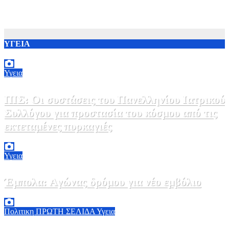
ΥΓΕΙΑ
Υγεια
ΠΙΣ: Οι συστάσεις του Πανελληνίου Ιατρικού
Συλλόγου για προστασία του κόσμου από τις
εκτεταμένες πυρκαγιές
8 Αυγούστου, 2026 18:00
0
Υγεια
Έμπολα: Αγώνας δρόμου για νέο εμβόλιο
7 Αυγούστου, 2026 23:00
0
Πολιτικη
ΠΡΩΤΗ ΣΕΛΙΔΑ
Υγεια