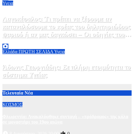
Υγεια
Λαγοκέφαλος: Τι πρέπει να ξέρουμε αν
καταναλώσουμε το κρέας του δηλητηριώδους
ψαριού ή αν μας δαγκώσει – Οι οδηγίες του
ΕΟΔΥ
2 Αυγούστου, 2026 13:00
1
Ελλάδα
ΠΡΩΤΗ ΣΕΛΙΔΑ
Υγεια
Άδωνις Γεωργιάδης: Σε πλήρη ετοιμότητα το
σύστημα Υγείας
2 Αυγούστου, 2026 11:49
1
Τελευταία Νέα
ΚΟΣΜΟΣ
Φλωρεντία: Ανακαλύφθηκε συνταγή – «πρόδρομος» της κόλα
σε μοναστήρι του 19ου αιώνα
8 Αυγούστου, 2026 20:00
0