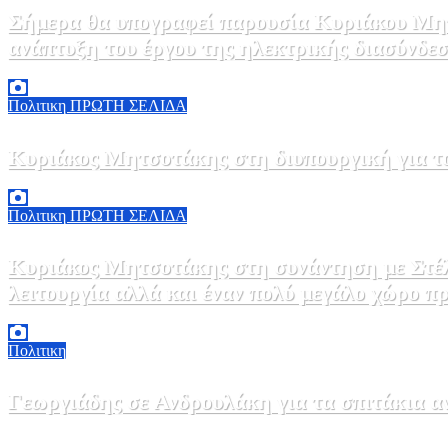
Σήμερα θα υπογραφεί παρουσία Κυριάκου Μητ
ανάπτυξη του έργου της ηλεκτρικής διασύνδ
5 Αυγούστου, 2026 15:00
1
Πολιτικη
ΠΡΩΤΗ ΣΕΛΙΔΑ
Κυριάκος Μητσοτάκης στη διυπουργική για τ
5 Αυγούστου, 2026 14:32
2
Πολιτικη
ΠΡΩΤΗ ΣΕΛΙΔΑ
Κυριάκος Μητσοτάκης στη συνάντηση με Στέλιο Αγγελούδη: «Θα έχουμε μια καινούργια ΔΕΘ το 2030 κρατώντας βέβαια την υφιστάμενη σε
λειτουργία αλλά και έναν πολύ μεγάλο χώρο π
5 Αυγούστου, 2026 13:24
0
Πολιτικη
Γεωργιάδης σε Ανδρουλάκη για τα σπιτάκια
5 Αυγούστου, 2026 11:10
0