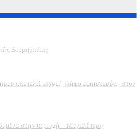
πής Βιομηχανίας
πρου αποτελεί ισχυρή ψήφο εμπιστοσύνη στον
δομένα στην περιοχή – Μεγαλύτερη