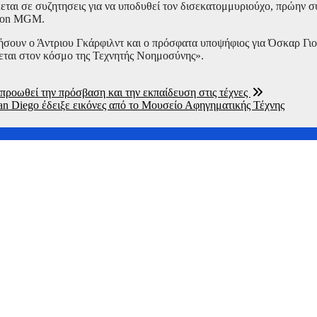
εται σε συζητησεις για να υποδυθεί τον δισεκατομμυριούχο, πρώην 
azon MGM.
τήσουν ο Άντριου Γκάρφιλντ και ο πρόσφατα υποψήφιος για Όσκαρ Γ
ζεται στον κόσμο της Τεχνητής Νοημοσύνης».
 προωθεί την πρόσβαση και την εκπαίδευση στις τέχνες
n Diego έδειξε εικόνες από το Μουσείο Αφηγηματικής Τέχνης
μινγκ τάχθηκαν κατά της συγχώνευσης της Paramount με την Wa
στη νέα ταινία της Marvel