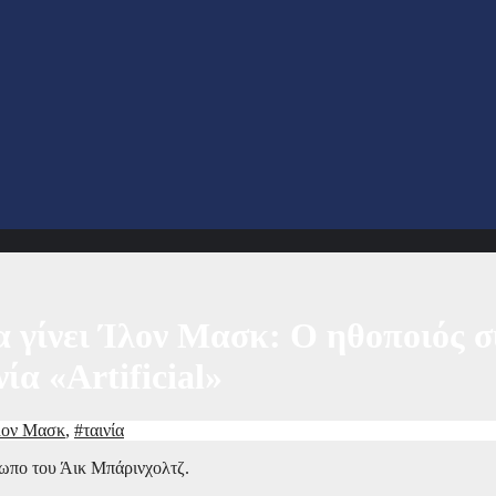
 γίνει Ίλον Μασκ: Ο ηθοποιός συ
ία «Artificial»
λον Μασκ
,
#ταινία
ωπο του Άικ Μπάρινχολτζ.