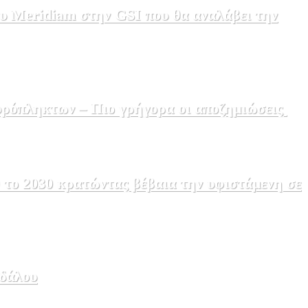
υ Meridiam στην GSI που θα αναλάβει την
υρόπληκτων – Πιο γρήγορα οι αποζημιώσεις
δάλου