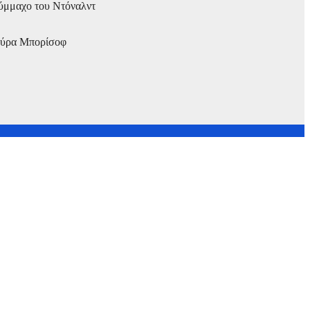
σύμμαχο του Ντόναλντ
ιούρα Μπορίσοφ
rner Bros