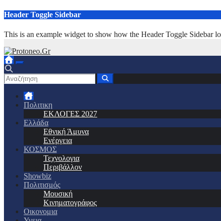
Μετάβαση
Header Toggle Sidebar
στο
περιεχόμενο
This is an example widget to show how the Header Toggle Sidebar lo
Πολιτικη
ΕΚΛΟΓΕΣ 2027
Ελλάδα
Εθνική Άμυνα
Ενέργεια
ΚΟΣΜΟΣ
Τεχνολογια
Περιβάλλον
Showbiz
Πολιτισμός
Μουσική
Κινηματογράφος
Οικονομια
Υγεια