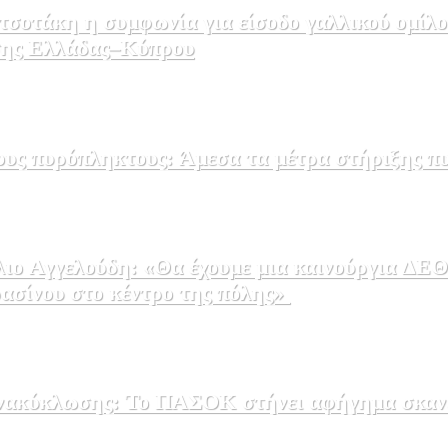
σοτάκη η συμφωνία για είσοδο γαλλικού ομίλο
εσης Ελλάδας–Κύπρου
ους πυρόπληκτους: Άμεσα τα μέτρα στήριξης π
ρασίνου στο κέντρο της πόλης»
 ανακύκλωσης: Το ΠΑΣΟΚ στήνει αφήγημα σκαν