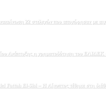
ακοίνωση 22 στελεχών που αποχώρησαν με αιχμέ
ου Ανάπτυξης η χρηματοδότηση του ΕΛΙΔΕΚ – 
 Fattah El-Sisi – Η Αίγυπτος τέθηκε στη διάθ