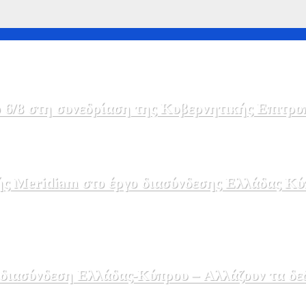
 6/8 στη συνεδρίαση της Κυβερνητικής Επιτρο
ής Meridiam στο έργο διασύνδεσης Ελλάδας Κύ
 διασύνδεση Ελλάδας-Κύπρου – Αλλάζουν τα δε