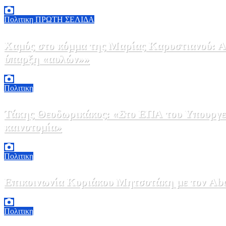
5 Αυγούστου, 2026 18:00
2
Πολιτικη
ΠΡΩΤΗ ΣΕΛΙΔΑ
Χαμός στο κόμμα της Μαρίας Καρυστιανού: Αν
ύπαρξη «αυλών»»
5 Αυγούστου, 2026 17:00
0
Πολιτικη
Τάκης Θεοδωρικάκος: «Στο ΕΠΑ του Υπουργεί
καινοτομία»
5 Αυγούστου, 2026 16:30
1
Πολιτικη
Επικοινωνία Κυριάκου Μητσοτάκη με τον Abdel
5 Αυγούστου, 2026 15:58
1
Πολιτικη