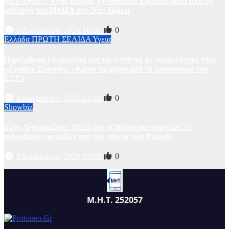
«It’s Alive!»: Ένας αιώνας κινουμένων σχεδίων μέσα από τη
συλλογή του MoMA στη Νέα Υόρκη
9 Αυγούστου, 2026 16:00
0
Ελλάδα
ΠΡΩΤΗ ΣΕΛΙΔΑ
Υγεια
Παρέμβαση Γεωργιάδη για την επίθεση σε νοσηλεύτρια στον
«Ερυθρό Σταυρό»: «Κάτω τα χέρια από το προσωπικό του
ΕΣΥ»
9 Αυγούστου, 2026 15:28
0
Showbiz
Τζον Λεγκουιζάμο: Μετά την «Οδύσσεια» συζητάει το
ενδεχόμενο να παίξει στη νέα ταινία των Daniels
9 Αυγούστου, 2026 15:00
0
Μ.Η.Τ. 252057