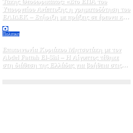
Τάκης Θεοδωρικάκος: «Στο ΕΠΑ του
Υπουργείου Ανάπτυξης η χρηματοδότηση του
ΕΛΙΔΕΚ – Στήριξη με πράξεις σε έρευνα και
καινοτομία»
5 Αυγούστου, 2026 16:30
1
Πολιτικη
Επικοινωνία Κυριάκου Μητσοτάκη με τον
Abdel Fattah El-Sisi – Η Αίγυπτος τέθηκε
στη διάθεση της Ελλάδας για βοήθεια στις
φωτιές
5 Αυγούστου, 2026 15:58
1