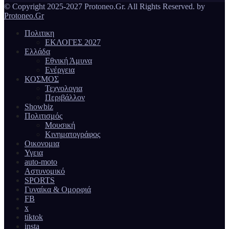
© Copyright 2025-2027 Protoneo.Gr. All Rights Reserved. by
Protoneo.Gr
Πολιτικη
ΕΚΛΟΓΕΣ 2027
Ελλάδα
Εθνική Άμυνα
Ενέργεια
ΚΟΣΜΟΣ
Τεχνολογια
Περιβάλλον
Showbiz
Πολιτισμός
Μουσική
Κινηματογράφος
Οικονομια
Υγεια
auto-moto
Αστυνομικό
SPORTS
Γυναίκα & Ομορφιά
FB
x
tiktok
insta