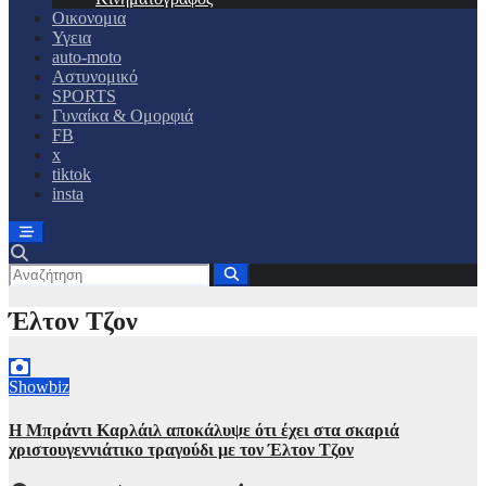
Οικονομια
Υγεια
auto-moto
Αστυνομικό
SPORTS
Γυναίκα & Ομορφιά
FB
x
tiktok
insta
Έλτον Τζον
Showbiz
Η Μπράντι Καρλάιλ αποκάλυψε ότι έχει στα σκαριά
χριστουγεννιάτικο τραγούδι με τον Έλτον Τζον