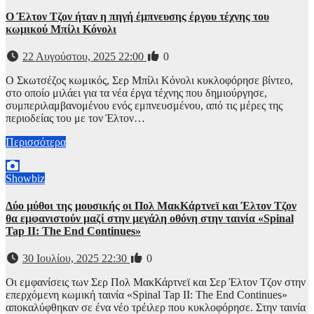
Ο Έλτον Τζον ήταν η πηγή έμπνευσης έργου τέχνης του
κωμικού Μπίλι Κόνολι
22 Αυγούστου, 2025 22:00
0
Ο Σκωτσέζος κωμικός, Σερ Μπίλι Κόνολι κυκλοφόρησε βίντεο,
στο οποίο μιλάει για τα νέα έργα τέχνης που δημιούργησε,
συμπεριλαμβανομένου ενός εμπνευσμένου, από τις μέρες της
περιοδείας του με τον Έλτον…
Περισσότερα
Showbiz
Δύο μύθοι της μουσικής οι Πολ ΜακΚάρτνεϊ και Έλτον Τζον
θα εμφανιστούν μαζί στην μεγάλη οθόνη στην ταινία «Spinal
Tap II: The End Continues»
30 Ιουλίου, 2025 22:30
0
Οι εμφανίσεις των Σερ Πολ ΜακΚάρτνεϊ και Σερ Έλτον Τζον στην
επερχόμενη κωμική ταινία «Spinal Tap II: The End Continues»
αποκαλύφθηκαν σε ένα νέο τρέιλερ που κυκλοφόρησε. Στην ταινία