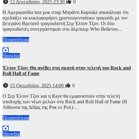
12 Δεκεμβρίου, 2025 23:30
0
Η Αμερικανίδα ποπ ροκ σταρ Μπράντι Καρλάιλ αποκάλυψε ότι
σχεδιάζει να κυκλοφορήσει χριστουγεννιάτικο τραγούδι με τον
βετεράνο Βρετανό τραγουδιστή Σερ Έλτον Τζον. Οι δύο
τραγουδιστές συνεργάστηκαν στο άλμπουμ Who Believes…
Περισσότερα
Showbiz
Έλτον Τζον: Θα ανέβει στη σκηνή στην τελετή του Rock and
Roll Hall of Fame
15 Οκτωβρίου, 2025 14:00
0
Ο Σερ Έλτον Τζον και η Raye θα εμφανιστούν στην τελετή
υποδοχής των νέων μελών στο Rock and Roll Hall of Fame (Η
Αίθουσα της Δόξας της Ροκ εν Ρολ)…
Περισσότερα
Showbiz