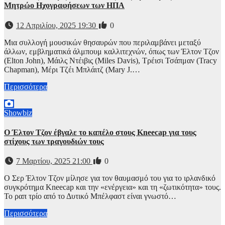
Μητρώο Ηχογραφήσεων των ΗΠΑ
12 Απριλίου, 2025 19:30
0
Μια συλλογή μουσικών θησαυρών που περιλαμβάνει μεταξύ
άλλων, εμβληματικά άλμπουμ καλλιτεχνών, όπως των Έλτον Τζον
(Elton John), Μάιλς Ντέιβις (Miles Davis), Τρέισι Τσάπμαν (Tracy
Chapman), Μέρι Τζέι Μπλάιτζ (Mary J.…
Περισσότερα
Showbiz
Ο Έλτον Τζον έβγαλε το καπέλο στους Kneecap για τους
στίχους των τραγουδιών τους
7 Μαρτίου, 2025 21:00
0
Ο Σερ Έλτον Τζον μίλησε για τον θαυμασμό του για το ιρλανδικό
συγκρότημα Kneecap και την «ενέργεια» και τη «ζωτικότητα» τους.
Το ραπ τρίο από το Δυτικό Μπέλφαστ είναι γνωστό…
Περισσότερα