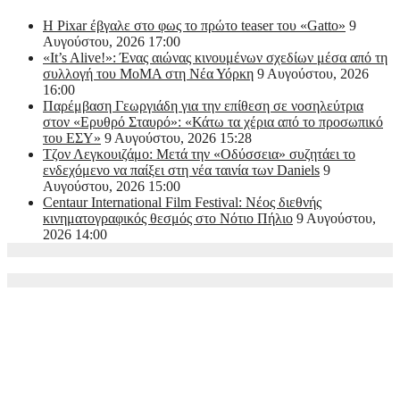
Η Pixar έβγαλε στο φως το πρώτο teaser του «Gatto»
9
Αυγούστου, 2026 17:00
«It’s Alive!»: Ένας αιώνας κινουμένων σχεδίων μέσα από τη
συλλογή του MoMA στη Νέα Υόρκη
9 Αυγούστου, 2026
16:00
Παρέμβαση Γεωργιάδη για την επίθεση σε νοσηλεύτρια
στον «Ερυθρό Σταυρό»: «Κάτω τα χέρια από το προσωπικό
του ΕΣΥ»
9 Αυγούστου, 2026 15:28
Τζον Λεγκουιζάμο: Μετά την «Οδύσσεια» συζητάει το
ενδεχόμενο να παίξει στη νέα ταινία των Daniels
9
Αυγούστου, 2026 15:00
Centaur International Film Festival: Νέος διεθνής
κινηματογραφικός θεσμός στο Νότιο Πήλιο
9 Αυγούστου,
2026 14:00