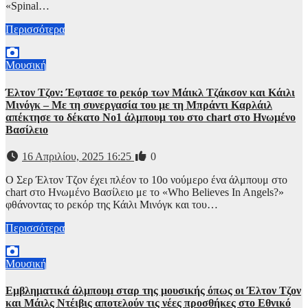
«Spinal…
Περισσότερα
Μουσική
Έλτον Τζον: Έφτασε το ρεκόρ των Μάικλ Τζάκσον και Κάιλι
Μινόγκ – Με τη συνεργασία του με τη Μπράντι Καρλάιλ
απέκτησε το δέκατο Νο1 άλμπουμ του στο chart στο Ηνωμένο
Βασίλειο
16 Απριλίου, 2025 16:25
0
Ο Σερ Έλτον Τζον έχει πλέον το 10ο νούμερο ένα άλμπουμ στo
chart στο Ηνωμένο Βασίλειο με το «Who Believes In Angels?»
φθάνοντας το ρεκόρ της Κάιλι Μινόγκ και του…
Περισσότερα
Μουσική
Εμβληματικά άλμπουμ σταρ της μουσικής όπως οι Έλτον Τζον
και Μάιλς Ντέιβις αποτελούν τις νέες προσθήκες στο Εθνικό