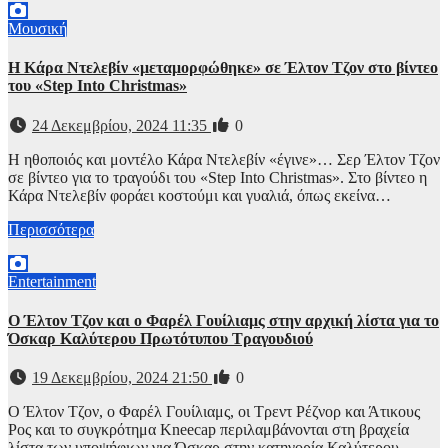
Μουσική
Η Κάρα Ντελεβίν «μεταμορφώθηκε» σε Έλτον Τζον στο βίντεο
του «Step Into Christmas»
24 Δεκεμβρίου, 2024 11:35
0
Η ηθοποιός και μοντέλο Κάρα Ντελεβίν «έγινε»… Σερ Έλτον Τζον
σε βίντεο για το τραγούδι του «Step Into Christmas». Στο βίντεο η
Κάρα Ντελεβίν φοράει κοστούμι και γυαλιά, όπως εκείνα…
Περισσότερα
Entertainment
Ο Έλτον Τζον και ο Φαρέλ Γουίλιαμς στην αρχική λίστα για το
Όσκαρ Καλύτερου Πρωτότυπου Τραγουδιού
19 Δεκεμβρίου, 2024 21:50
0
Ο Έλτον Τζον, ο Φαρέλ Γουίλιαμς, οι Τρεντ Ρέζνορ και Άτικους
Ρος και το συγκρότημα Kneecap περιλαμβάνονται στη βραχεία
λίστα των υποψήφιων για Όσκαρ στην κατηγορία Καλύτερου