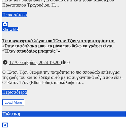
Πρωτότυπου Τραγουδιού. Η…
Περισσότερα
Showbiz
Τα συγκινητικά λόγια του Έλτον Τζον για την πατρότητα:
«Στην ταφόπλακα μου, το μόνο που θέλω να γράφει είναι
“Ήταν σπουδαίος μπαμπάς”»
17 Δεκεμβρίου, 2024 19:20
0
Ο Έλτον Τζον θεωρεί την πατρότητα το πιο σπουδαίο επίτευγμα
της ζωής του και το έδειξε αυτό με τα συγκινητικά λόγια που είπε.
Ο Έλτον Τζον (Elton John), αποκάλυψε το…
Περισσότερα
Load More
Πολιτική