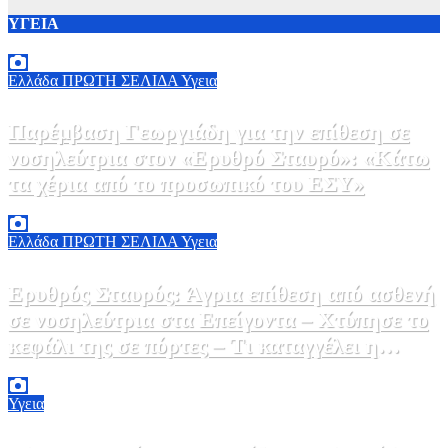
ΥΓΕΙΑ
Ελλάδα
ΠΡΩΤΗ ΣΕΛΙΔΑ
Υγεια
Παρέμβαση Γεωργιάδη για την επίθεση σε
νοσηλεύτρια στον «Ερυθρό Σταυρό»: «Κάτω
τα χέρια από το προσωπικό του ΕΣΥ»
9 Αυγούστου, 2026 15:28
0
Ελλάδα
ΠΡΩΤΗ ΣΕΛΙΔΑ
Υγεια
Ερυθρός Σταυρός: Άγρια επίθεση από ασθενή
σε νοσηλεύτρια στα Επείγοντα – Χτύπησε το
κεφάλι της σε πόρτες – Τι καταγγέλει η
ΠΟΕΔΗΝ
9 Αυγούστου, 2026 11:15
0
Υγεια