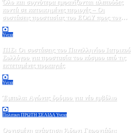
Όλο και συχνότερα εμφανίζονται αλεπούδες
κοντά σε κατοικημένες περιοχές – Οι
συστάσεις προστασίας του ΕΟΔΥ προς τον
κόσμο
9 Αυγούστου, 2026 11:00
0
Υγεια
ΠΙΣ: Οι συστάσεις του Πανελληνίου Ιατρικού
Συλλόγου για προστασία του κόσμου από τις
εκτεταμένες πυρκαγιές
8 Αυγούστου, 2026 18:00
0
Υγεια
Έμπολα: Αγώνας δρόμου για νέο εμβόλιο
7 Αυγούστου, 2026 23:00
0
Πολιτικη
ΠΡΩΤΗ ΣΕΛΙΔΑ
Υγεια
Οργισμένη ανάρτηση Άδωνι Γεωργιάδη: