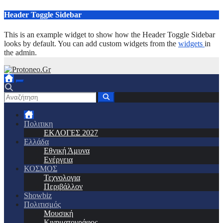
Μετάβαση
Header Toggle Sidebar
στο
περιεχόμενο
This is an example widget to show how the Header Toggle Sidebar
looks by default. You can add custom widgets from the
widgets
in
the admin.
Πολιτικη
ΕΚΛΟΓΕΣ 2027
Ελλάδα
Εθνική Άμυνα
Ενέργεια
ΚΟΣΜΟΣ
Τεχνολογια
Περιβάλλον
Showbiz
Πολιτισμός
Μουσική
Κινηματογράφος