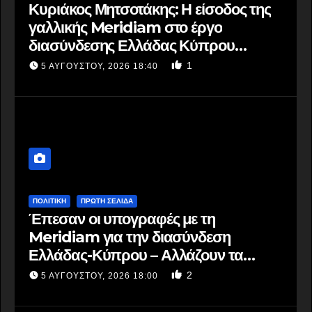
Κυριάκος Μητσοτάκης: Η είσοδος της
γαλλικής Meridiam στο έργο
διασύνδεσης Ελλάδας Κύπρου
αποτελεί ισχυρή ψήφο εμπιστοσύνη
1
5 ΑΥΓΟΎΣΤΟΥ, 2026 18:40
στον ενεργειακό τομέα της Ελλάδας
ΠΟΛΙΤΙΚΗ
ΠΡΩΤΗ ΣΕΛΙΔΑ
Έπεσαν οι υπογραφές με τη
Meridiam για την διασύνδεση
Ελλάδας-Κύπρου – Αλλάζουν τα
δεδομένα στην περιοχή – Μεγαλύτερη
2
5 ΑΥΓΟΎΣΤΟΥ, 2026 18:00
αναβάθμιση του ενεργειακού ρόλου
της χώρας