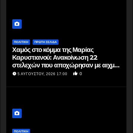
ΠΟΛΙΤΙΚΗ
ΠΡΩΤΗ ΣΕΛΙΔΑ
Χαμός στο κόμμα της Μαρίας
Καρυστιανού: Ανακοίνωση 22
στελεχών που αποχώρησαν με αιχμές
για έλλειψη διαφάνειας στις
0
5 ΑΥΓΟΎΣΤΟΥ, 2026 17:00
αποφάσεις και ύπαρξη «αυλών»»
ΠΟΛΙΤΙΚΗ