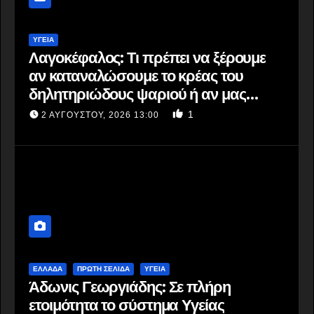
ΥΓΕΙΑ
Λαγοκέφαλος: Τι πρέπει να ξέρουμε
αν καταναλώσουμε το κρέας του
δηλητηριώδους ψαριού ή αν μας
δαγκώσει – Οι οδηγίες του ΕΟΔΥ
1
2 ΑΥΓΟΎΣΤΟΥ, 2026 13:00
ΕΛΛΆΔΑ
ΠΡΩΤΗ ΣΕΛΙΔΑ
ΥΓΕΙΑ
Άδωνις Γεωργιάδης: Σε πλήρη
ετοιμότητα το σύστημα Υγείας