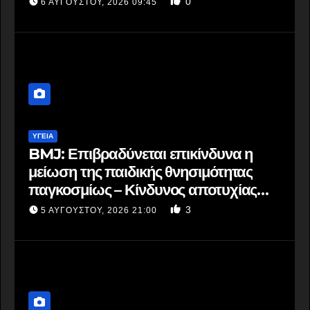
0
6 ΑΥΓΟΎΣΤΟΥ, 2026 09:45
ΥΓΕΙΑ
BMJ: Επιβραδύνεται επικίνδυνα η
μείωση της παιδικής θνησιμότητας
παγκοσμίως – Κίνδυνος αποτυχίας
των στόχων έως το 2030
3
5 ΑΥΓΟΎΣΤΟΥ, 2026 21:00