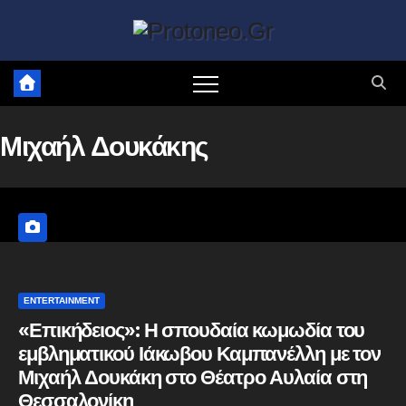
Μετάβαση
στο
περιεχόμενο
Μιχαήλ Δουκάκης
ENTERTAINMENT
«Επικήδειος»: Η σπουδαία κωμωδία του
εμβληματικού Ιάκωβου Καμπανέλλη με τον
Μιχαήλ Δουκάκη στο Θέατρο Αυλαία στη
Θεσσαλονίκη