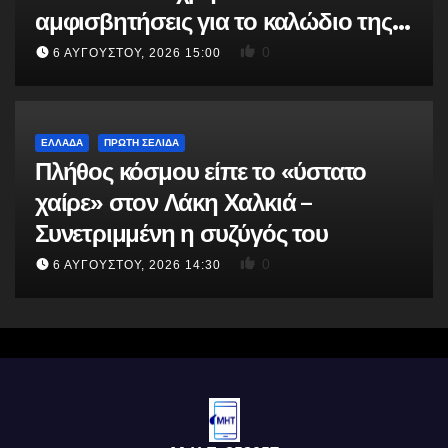
αμφισβητήσεις για το καλώδιο της
ηλεκτρικής διασύνδεσης Ελλάδας-
0
6 ΑΥΓΟΎΣΤΟΥ, 2026 15:00
Κύπρου μετά τη συμφωνία ΑΔΜΗΕ
με την Meridiam»
ΕΛΛΆΔΑ
ΠΡΩΤΗ ΣΕΛΙΔΑ
Πλήθος κόσμου είπε το «ύστατο
χαίρε» στον Λάκη Χαλκιά –
Συνετριμμένη η συζύγός του
0
6 ΑΥΓΟΎΣΤΟΥ, 2026 14:30