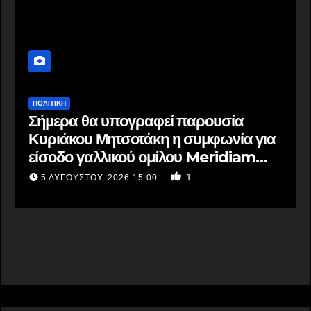
ΠΟΛΙΤΙΚΗ
Σήμερα θα υπογραφεί παρουσία
Κυριάκου Μητσοτάκη η συμφωνία για
είσοδο γαλλικού ομίλου Meridiam
στην GSI που θα αναλάβει την
1
5 ΑΥΓΟΎΣΤΟΥ, 2026 15:00
ανάπτυξη του έργου της ηλεκτρικής
διασύνδεσης Ελλάδας–Κύπρου