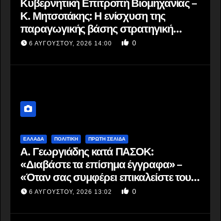
Κυβερνητική Επιτροπή Βιομηχανίας –
Κ. Μητσοτάκης: Η ενίσχυση της
παραγωγικής βάσης στρατηγική
προτεραιότητα για μία πιο
0
6 ΑΥΓΟΎΣΤΟΥ, 2026 14:00
ανταγωνιστική, εξωστρεφή και
ανθεκτική ελληνική οικονομία
ΕΛΛΆΔΑ
ΠΟΛΙΤΙΚΗ
ΠΡΩΤΗ ΣΕΛΙΔΑ
Α. Γεωργιάδης κατά ΠΑΣΟΚ:
«Διαβάστε τα επίσημα έγγραφα» –
«Όταν σας συμφέρει επικαλείστε τους
θεσμούς»
0
6 ΑΥΓΟΎΣΤΟΥ, 2026 13:02