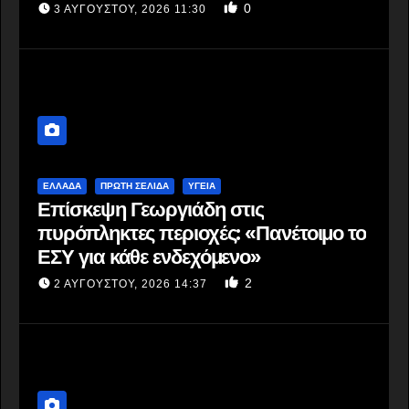
Δαφνί: Η ΕΔΕ δεν μπορεί να
0
3 ΑΥΓΟΎΣΤΟΥ, 2026 11:30
σταματήσει
ΕΛΛΆΔΑ
ΠΡΩΤΗ ΣΕΛΙΔΑ
ΥΓΕΙΑ
Επίσκεψη Γεωργιάδη στις
πυρόπληκτες περιοχές: «Πανέτοιμο το
ΕΣΥ για κάθε ενδεχόμενο»
2
2 ΑΥΓΟΎΣΤΟΥ, 2026 14:37