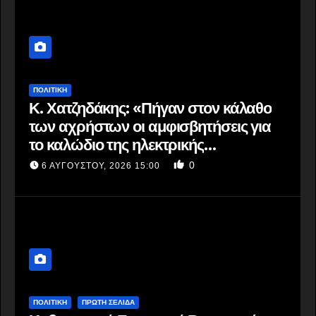
ΠΟΛΙΤΙΚΗ
Κ. Χατζηδάκης: «Πήγαν στον κάλαθο
των αχρήστων οι αμφισβητήσεις για
το καλώδιο της ηλεκτρικής
διασύνδεσης Ελλάδας-Κύπρου μετά
0
6 ΑΥΓΟΎΣΤΟΥ, 2026 15:00
τη συμφωνία ΑΔΜΗΕ με την
Meridiam»
ΠΟΛΙΤΙΚΗ
ΠΡΩΤΗ ΣΕΛΙΔΑ