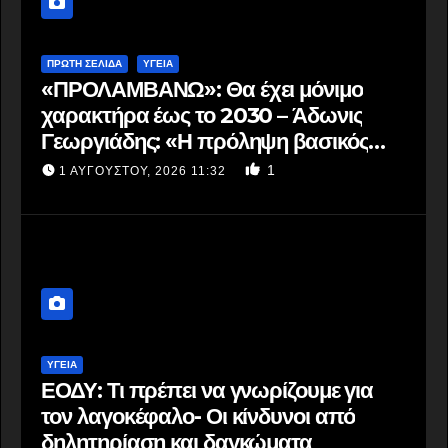
ΠΡΩΤΗ ΣΕΛΙΔΑ
ΥΓΕΙΑ
«ΠΡΟΛΑΜΒΑΝΩ»: Θα έχει μόνιμο
χαρακτήρα έως το 2030 – Άδωνις
Γεωργιάδης: «Η πρόληψη βασικός
πυλώνας ενός σύγχρονου ΕΣΥ –
1
1 ΑΥΓΟΎΣΤΟΥ, 2026 11:32
Διασφαλίζονται 75 εκατομμύρια ευρώ
ετησίως»
ΥΓΕΙΑ
ΕΟΔΥ: Τι πρέπει να γνωρίζουμε για
τον λαγοκέφαλο- Οι κίνδυνοι από
δηλητηρίαση και δαγκώματα