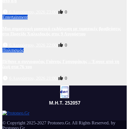
από 8/8
6 Αυγούστου, 2026 23:00
0
Entertainment
Μια σημαντική μουσική εκδήλωση με τιμητικές βραβεύσεις
στο Ποσείδι Χαλκιδικής στις 9 Αυγούστου
6 Αυγούστου, 2026 22:00
0
Πολιτισμός
Πέθανε ο συγγραφέας Γιάννης Γρηγοράκης – Έφυγε από τη
ζωή στα 76 του
6 Αυγούστου, 2026 21:00
0
Μ.Η.Τ. 252057
© Copyright 2025-2027 Protoneo.Gr. All Rights Reserved. by
Protoneo.Gr