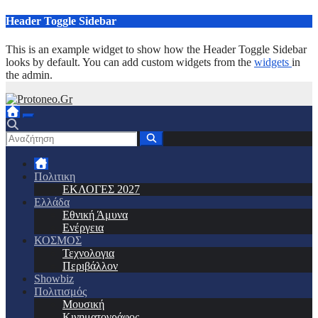
Μετάβαση
Header Toggle Sidebar
στο
περιεχόμενο
This is an example widget to show how the Header Toggle Sidebar
looks by default. You can add custom widgets from the
widgets
in
the admin.
Πολιτικη
ΕΚΛΟΓΕΣ 2027
Ελλάδα
Εθνική Άμυνα
Ενέργεια
ΚΟΣΜΟΣ
Τεχνολογια
Περιβάλλον
Showbiz
Πολιτισμός
Μουσική
Κινηματογράφος