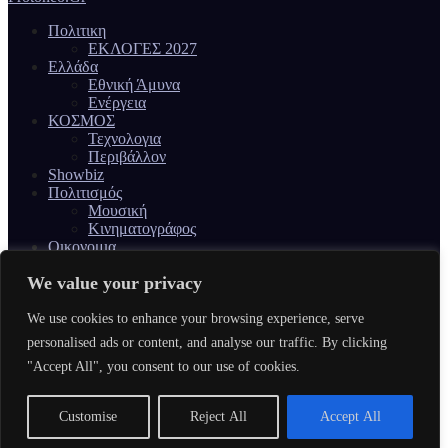
Πολιτικη
ΕΚΛΟΓΕΣ 2027
Ελλάδα
Εθνική Άμυνα
Ενέργεια
ΚΟΣΜΟΣ
Τεχνολογια
Περιβάλλον
Showbiz
Πολιτισμός
Μουσική
Κινηματογράφος
Οικονομια
Υγεια
We value your privacy
auto-moto
Αστυνομικό
SPORTS
We use cookies to enhance your browsing experience, serve
Γυναίκα & Ομορφιά
personalised ads or content, and analyse our traffic. By clicking
FB
"Accept All", you consent to our use of cookies.
x
tiktok
insta
Customise
Reject All
Accept All