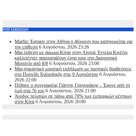
ΡΟΗ ΕΙΔΗΣΕΩΝ
Marfin: Έφτασε στην Αθήνα η 46χρονη που κατηγορείται για
την επίθεση
6 Αυγούστου, 2026 23:26
Μια έκθεση με άρωμα Κίνας στην Αίγινα: Έντεκα Κινέζοι
καλλιτέχνες παρουσιάζουν έργα τους στο Διαχρονικό
Μουσείο από 8/8
6 Αυγούστου, 2026 23:00
Μια σημαντική μουσική εκδήλωση με τιμητικές βραβεύσεις
στο Ποσείδι Χαλκιδικής στις 9 Αυγούστου
6 Αυγούστου,
2026 22:00
Πέθανε ο συγγραφέας Γιάννης Γρηγοράκης – Έφυγε από τη
ζωή στα 76 του
6 Αυγούστου, 2026 21:00
Άνοδος πελατών σε πάνω από 70% των εμπορικών κέντρων
στην Κίνα
6 Αυγούστου, 2026 20:00