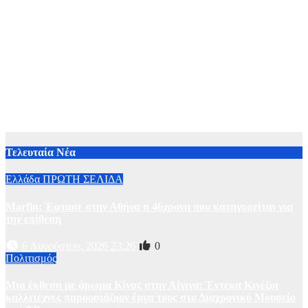
Τελευταία Νέα
Ελλάδα
ΠΡΩΤΗ ΣΕΛΙΔΑ
Marfin: Έφτασε στην Αθήνα η 46χρονη που κατηγορείται για
την επίθεση
6 Αυγούστου, 2026 23:26
0
Πολιτισμός
Μια έκθεση με άρωμα Κίνας στην Αίγινα: Έντεκα Κινέζοι
καλλιτέχνες παρουσιάζουν έργα τους στο Διαχρονικό Μουσείο