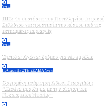
Υγεια
ΠΙΣ: Οι συστάσεις του Πανελληνίου Ιατρικού
Συλλόγου για προστασία του κόσμου από τις
εκτεταμένες πυρκαγιές
8 Αυγούστου, 2026 18:00
0
Υγεια
Έμπολα: Αγώνας δρόμου για νέο εμβόλιο
7 Αυγούστου, 2026 23:00
0
Πολιτικη
ΠΡΩΤΗ ΣΕΛΙΔΑ
Υγεια
Οργισμένη ανάρτηση Άδωνι Γεωργιάδη:
“Κανένα προβλημα με την σίτηση του
Νοσοκομείου Νικαίας”
7 Αυγούστου, 2026 11:30
0