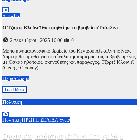
Showbiz
Ο Τζορτζ Κλούνεϊ θα τιμηθεί με το βραβείο «Τσάπλιν»
2 Δεκεμβρίου, 2025 16:00
0
Με το κινηματογραφικό βραβείο του Κέντρου Λίνκολν της Νέας
Υόρκης θα τιμηθεί για το σύνολο της καριέρας του, ο βραβευμένος
με Όσκαρ ηθοποιός, σκηνοθέτης και παραγωγός, Τζορτζ Κλούνεϊ
(George Clooney).…
Περισσότερα
Load More
Πολιτική
Πολιτικη
ΠΡΩΤΗ ΣΕΛΙΔΑ
Υγεια
Οργισμένη ανάρτηση Άδωνι Γεωργιάδη: