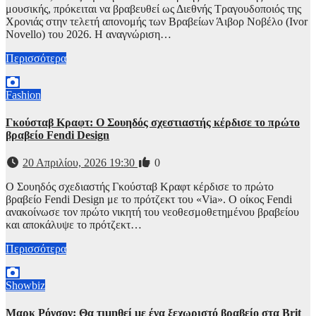
μουσικής, πρόκειται να βραβευθεί ως Διεθνής Τραγουδοποιός της
Χρονιάς στην τελετή απονομής των Βραβείων Άιβορ Νοβέλο (Ivor
Novello) του 2026. Η αναγνώριση…
Περισσότερα
Fashion
Γκούσταβ Κραφτ: Ο Σουηδός σχεστιαστής κέρδισε το πρώτο
βραβείο Fendi Design
20 Απριλίου, 2026 19:30
0
Ο Σουηδός σχεδιαστής Γκούσταβ Κραφτ κέρδισε το πρώτο
βραβείο Fendi Design με το πρότζεκτ του «Via». Ο οίκος Fendi
ανακοίνωσε τον πρώτο νικητή του νεοθεσμοθετημένου βραβείου
και αποκάλυψε το πρότζεκτ…
Περισσότερα
Showbiz
Μαρκ Ρόνσον: Θα τιμηθεί με ένα ξεχωριστό βραβείο στα Brit