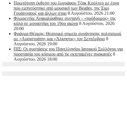
Πρωτότυπη έκθεση του ζωγράφου Τζακ Κούλτερ με έργα
που εμπνεύστηκε από μουσική των Beatles, της Έιμι
Γουάινχαουζ και άλλων σταρ
8 Αυγούστου, 2026 21:00
Φλωρεντία: Ανακαλύφθηκε συνταγή – «πρόδρομος» της
κόλα σε μοναστήρι του 19ου αιώνα
8 Αυγούστου, 2026
20:00
Φράγμα Θέρμης: Θεατρικό σημείο συνάντησης πολιτισμού
με «Λυσιστράτη» και «Άλκηστις» τον Σεπτέμβριο
8
Αυγούστου, 2026 19:00
ΠΙΣ: Οι συστάσεις του Πανελληνίου Ιατρικού Συλλόγου για
προστασία του κόσμου από τις εκτεταμένες πυρκαγιές
8
Αυγούστου, 2026 18:00