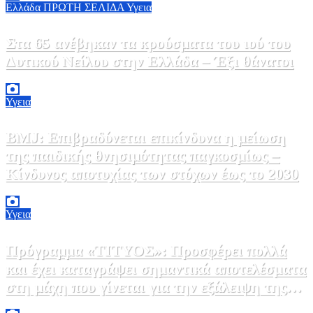
Ελλάδα
ΠΡΩΤΗ ΣΕΛΙΔΑ
Υγεια
Στα 65 ανέβηκαν τα κρούσματα του ιού του
Δυτικού Νείλου στην Ελλάδα – Έξι θάνατοι
6 Αυγούστου, 2026 09:45
0
Υγεια
BMJ: Επιβραδύνεται επικίνδυνα η μείωση
της παιδικής θνησιμότητας παγκοσμίως –
Κίνδυνος αποτυχίας των στόχων έως το 2030
5 Αυγούστου, 2026 21:00
3
Υγεια
Πρόγραμμα «ΤΙΤΥΟΣ»: Προσφέρει πολλά
και έχει καταγράψει σημαντικά αποτελέσματα
στη μάχη που γίνεται για την εξάλειψη της
ηπατίτιδας C
3 Αυγούστου, 2026 12:00
1