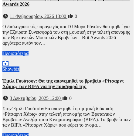
Awards 2026
11 Φεβρουαρίου, 2026 13:00
0
Ο δισκογραφικός παραγωγός και DJ Μαρκ Ρόνσον θα τιμηθεί για
την Εξαίρετη Συνεισφορά του στη μουσική στην τελετή απονομής
των Βρετανικών Μουσικών Βραβείων – Brit Awards 2026
αργότερα αυτόν τον…
Περισσότερα
Showbiz
Έμιλι Γουότσον: Θα της απονεμηθεί το βραβείο «Ρίτσαρντ
Χάρις» των BIFA για την προσφορά της
3 Δεκεμβρίου, 2025 12:00
0
Στην Έμιλι Γουότσον θα απονεμηθεί η τιμητική διάκριση
«Ρίτσαρντ Χάρις» στην τελετή απονομής των Βρετανικών
Βραβείων Ανεξάρτητου Κινηματογράφου (BIFA). Το βραβείο των
των BIFA «Ρίτσαρντ Χάρις» που φέρει το όνομα…
Περισσότερα