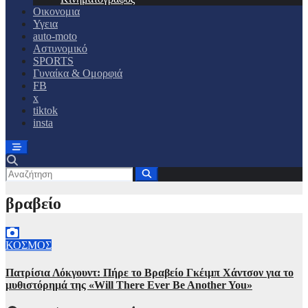
Οικονομια
Υγεια
auto-moto
Αστυνομικό
SPORTS
Γυναίκα & Ομορφιά
FB
x
tiktok
insta
βραβείο
ΚΟΣΜΟΣ
Πατρίσια Λόκγουντ: Πήρε το Βραβείο Γκέιμπ Χάντσον για το
μυθιστόρημά της «Will There Ever Be Another You»