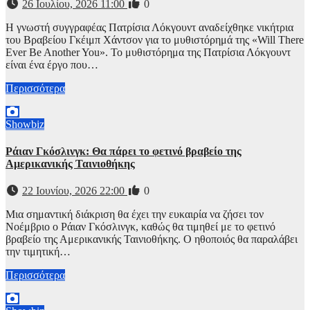
26 Ιουλίου, 2026 11:00
0
Η γνωστή συγγραφέας Πατρίσια Λόκγουντ αναδείχθηκε νικήτρια
του Βραβείου Γκέιμπ Χάντσον για το μυθιστόρημά της «Will There
Ever Be Another You». Το μυθιστόρημα της Πατρίσια Λόκγουντ
είναι ένα έργο που…
Περισσότερα
Showbiz
Ράιαν Γκόσλινγκ: Θα πάρει το φετινό βραβείο της
Αμερικανικής Ταινιοθήκης
22 Ιουνίου, 2026 22:00
0
Μια σημαντική διάκριση θα έχει την ευκαιρία να ζήσει τον
Νοέμβριο ο Ράιαν Γκόσλινγκ, καθώς θα τιμηθεί με το φετινό
βραβείο της Αμερικανικής Ταινιοθήκης. Ο ηθοποιός θα παραλάβει
την τιμητική…
Περισσότερα