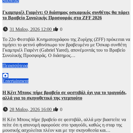
Showbiz
Γκαμπριέλ Γιαρέντ: Ο διάσημος οσκαρικός συνθέτης θα πάρει
το Βραβείο Συνολικής Προσφοράς στα ZFF 2026
31 Μαΐου, 2026 12:00
0
Το 22ο Φεστιβάλ Κινηματογράφου της Ζυρίχης (ZFF) πρόκειται να
τιμήσει το φετινό φθινόπωρο τον βραβευμένο με Όσκαρ συνθέτη
Γκαμπριέλ Γιαρέντ (Gabriel Yared), απονέμοντάς του το Βραβείο
Συνολικής Προσφοράς. Ο διάσημος…
Περισσότερα
Entertainment
Η Κέιτ Μπους πήρε βραβείο σε φεστιβάλ όχι για το τραγούδι,
αλλά για το σκηνοθετικό της ντεμπούτο
28 Μαΐου, 2026 16:00
0
Η Κέιτ Μπους πήρε βραβείο σε φεστιβάλ, αλλά μην βιαστείτε να
πείτε ότι η απονομή αφορούσε στο τραγούδι, καθώς η σταρ της
μουσικής ασχολείται πλέον και με την σκηνοθεσία και…