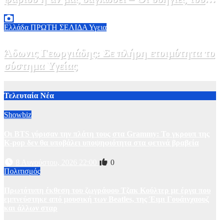
ΕΟΔΥ
2 Αυγούστου, 2026 13:00
1
Ελλάδα
ΠΡΩΤΗ ΣΕΛΙΔΑ
Υγεια
Άδωνις Γεωργιάδης: Σε πλήρη ετοιμότητα το
σύστημα Υγείας
2 Αυγούστου, 2026 11:49
1
Τελευταία Νέα
Showbiz
Οι BTS γύρισαν την πλάτη τους στα Grammy: Το γκρουπ της
K-pop δεν θα υποβάλει υποψηφιότητα στα φετινά βραβεία
8 Αυγούστου, 2026 22:00
0
Πολιτισμός
Πρωτότυπη έκθεση του ζωγράφου Τζακ Κούλτερ με έργα που
εμπνεύστηκε από μουσική των Beatles, της Έιμι Γουάινχαουζ
και άλλων σταρ