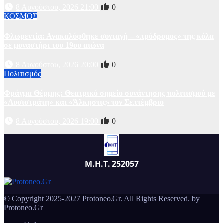
8 Αυγούστου, 2026 21:00
0
ΚΟΣΜΟΣ
Φλωρεντία: Ανακαλύφθηκε συνταγή – «πρόδρομος» της κόλα
σε μοναστήρι του 19ου αιώνα
8 Αυγούστου, 2026 20:00
0
Πολιτισμός
Φράγμα Θέρμης: Θεατρικό σημείο συνάντησης πολιτισμού με
«Λυσιστράτη» και «Άλκηστις» τον Σεπτέμβριο
8 Αυγούστου, 2026 19:00
0
Μ.Η.Τ. 252057
© Copyright 2025-2027 Protoneo.Gr. All Rights Reserved. by
Protoneo.Gr