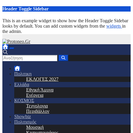
Μετάβαση
Header Toggle Sidebar
στο
περιεχόμενο
This is an example widget to show how the Header Toggle Sidebar
looks by default. You can add custom widgets from the
widgets
in
the admin.
Πολιτικη
ΕΚΛΟΓΕΣ 2027
Ελλάδα
Εθνική Άμυνα
Ενέργεια
ΚΟΣΜΟΣ
Τεχνολογια
Περιβάλλον
Showbiz
Πολιτισμός
Μουσική
Κινηματογράφος