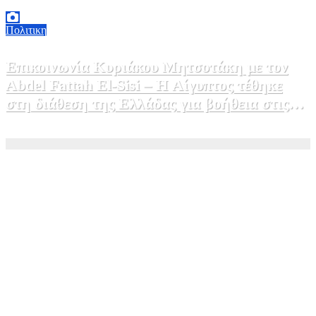
καινοτομία»
5 Αυγούστου, 2026 16:30
1
Πολιτικη
Επικοινωνία Κυριάκου Μητσοτάκη με τον
Abdel Fattah El-Sisi – Η Αίγυπτος τέθηκε
στη διάθεση της Ελλάδας για βοήθεια στις
φωτιές
5 Αυγούστου, 2026 15:58
1