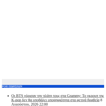
ΡΟΗ ΕΙΔΗΣΕΩΝ
Οι BTS γύρισαν την πλάτη τους στα Grammy: Το γκρουπ της
K-pop δεν θα υποβάλει υποψηφιότητα στα φετινά βραβεία
8
Αυγούστου, 2026 22:00